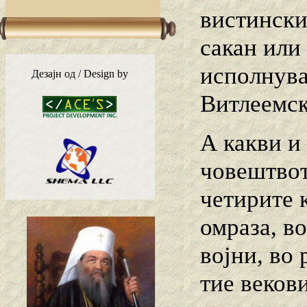
вистински
сакан или
исполнува
Дезајн од / Design by
Витлеемск
А какви и
човештвот
четирите к
омраза, во
војни, во 
тие веков