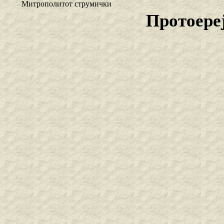
Митрополитот струмички
Протоере