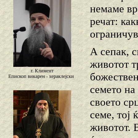
немаме вре
речат: как
ограничув
А сепак, с
животот тр
г. Климент
божествен
Епископ викарен - хераклејски
семето на 
своето ср
семе, тој 
животот. В