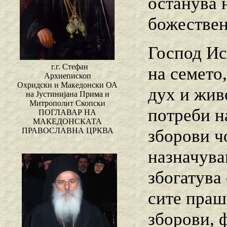
останува н
божествен
Господ Ис
г.г. Стефан
на семето
Архиепископ
Охридски и Македонски ОА
дух и жив
на Јустинијана Прима и
Митрополит Скопски
потреби н
ПОГЛАВАР НА
МАКЕДОНСКАТА
зборови ч
ПРАВОСЛАВНА ЦРКВА
назначувањ
збогатува
сите праш
зборови, 