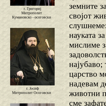
земните з
г. Григориј
Митрополит
својот жи
Кумановско - осоговски
слушнеме:
науката за
мислиме з
задоволст
најубаво; 
царство м
надевам д
г. Јосиф
животни п
Митрополит Осоговски
сме зафат