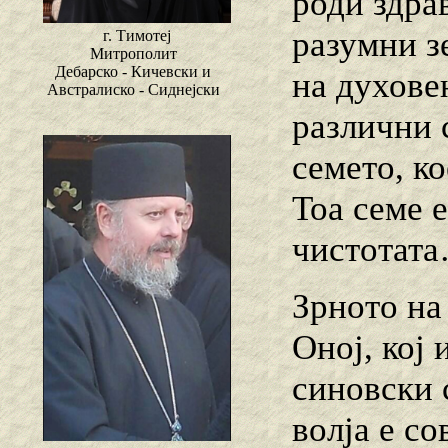
роди здра
разумни з
г. Тимотеј
Митрополит
Дебарско - Кичевски и
на духовен
Австралиско - Сиднејски
различни 
семето, ко
Тоа семе е
чистотат
Зрното на
Оној, кој
синовски 
волја е со