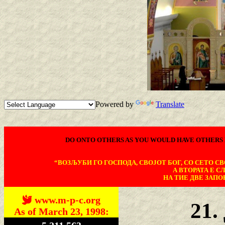
Powered by
Translate
DO ONTO OTHERS AS YOU WOULD HAVE OTHERS 
“ВОЗЉУБИ ГО ГОСПОДА, СВОЈОТ БОГ, СО СЕТО СВО
А ВТОРАТА Е С
НА ТИЕ ДВЕ ЗАПОВ
www.m-p-c.org
21
As of March 23, 1998: