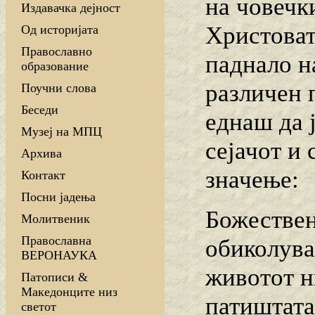
на човечк
Издавачка дејност
Христоват
Од историјата
Православно
паднало н
образование
различен 
Поучни слова
Беседи
еднаш да 
Музеј на МПЦ
сејачот и
Архива
значење:
Контакт
Посни јадења
Божествен
Молитвеник
Православна
обиколува
ВЕРОНАУКА
животот н
Патописи &
Македонците низ
патиштата
светот