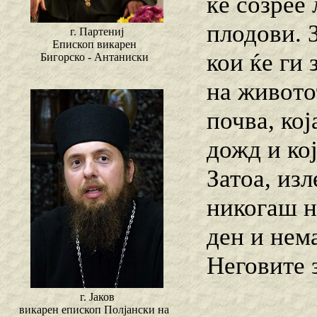
ќе созрее 
плодови. 
г. Партениј
Епископ викарен
кои ќе ги 
Бигорско - Антаниски
на животот
почва, кој
дожд и кој
Затоа, из
никогаш н
ден и нем
Неговите 
г. Јаков
викарен епископ Полјански на