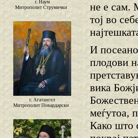
г. Наум
не е сам. 
Митрополит Струмички
тој во себ
најтешкат
И посеано
плодови н
претставув
вика Божј
Божествен
г. Агатангел
Митрополит Повардарски
меѓутоа, п
Како што 