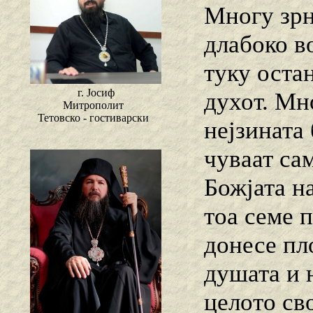
Многу зрн
длабоко в
туку оста
г. Јосиф
духот. Мн
Митрополит
Тетовско - гостиварски
нејзината
чуваат сам
Божјата н
тоа семе 
донесе пл
душата и 
целото св