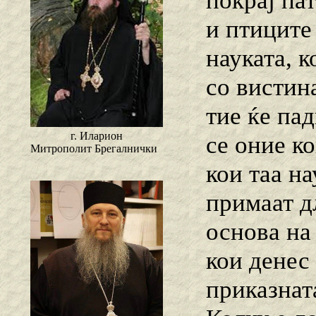
покрај па
и птиците
науката, к
со вистина
тие ќе пад
г. Иларион
се оние ко
Митрополит Брегалнички
кои таа на
примаат д
основа на
кои денес 
приказната