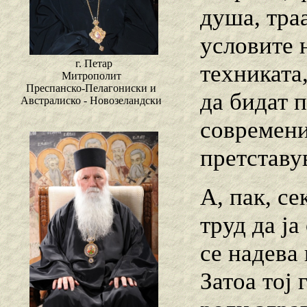
душа, тра
условите 
г. Петар
техниката
Митрополит
Преспанско-Пелагониски и
да бидат 
Австралиско - Новозеландски
современи
претставу
А, пак, се
труд да ја
се надева 
Затоа тој 