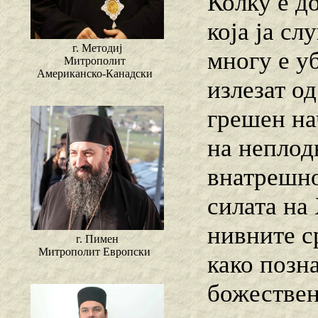
Колку е д
која ја с
г. Методиј
многу е уб
Митрополит
Американско-Канадски
излезат о
грешен на
на неплод
внатрешно
силата на
нивните с
г. Пимен
Митрополит Европски
како позн
божествен