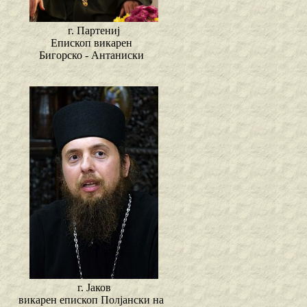
г. Партениј
Епископ викарен
Бигорско - Антаниски
г. Јаков
викарен епископ Полјански на