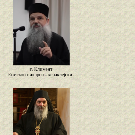
г. Климент
Епископ викарен - хераклејски