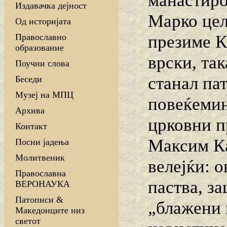
манастиро
Издавачка дејност
Марко цели
Од историјата
презиме К
Православно
образование
врски, та
Поучни слова
станал пат
Беседи
Музеј на МПЦ
повеќемин
Архива
црковни п
Контакт
Максим Ка
Посни јадења
Молитвеник
велејќи: о
Православна
паства, з
ВЕРОНАУКА
Патописи &
„блажени 
Македонците низ
светот