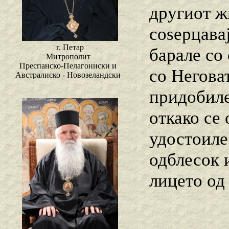
другиот ж
соѕерцава
г. Петар
барале со
Митрополит
Преспанско-Пелагониски и
со Неговат
Австралиско - Новозеландски
придобиле
откако се
удостоиле
одблесок 
лицето од