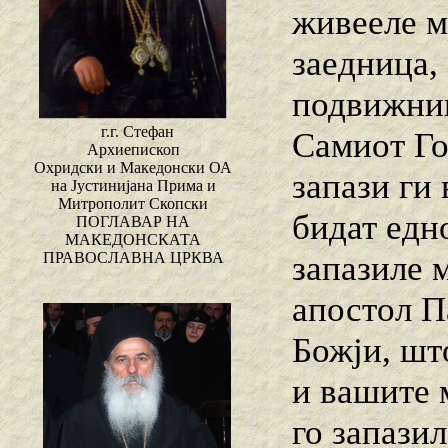
живееле м
заедница,
подвижниш
г.г. Стефан
Самиот Го
Архиепископ
Охридски и Македонски ОА
запази ги 
на Јустинијана Прима и
Митрополит Скопски
бидат едно
ПОГЛАВАР НА
МАКЕДОНСКАТА
запазиле 
ПРАВОСЛАВНА ЦРКВА
апостол П
Божји, шт
и вашите 
го запази