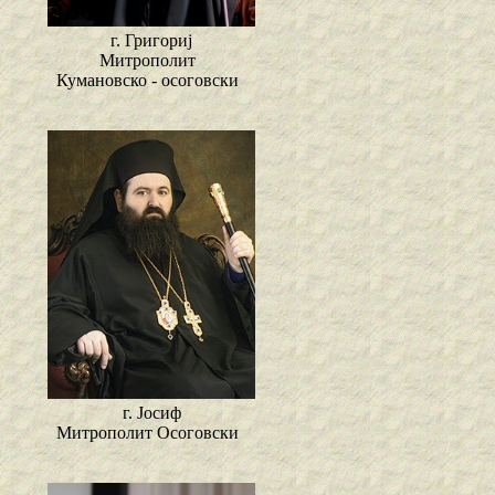
г. Григориј
Митрополит
Кумановско - осоговски
г. Јосиф
Митрополит Осоговски