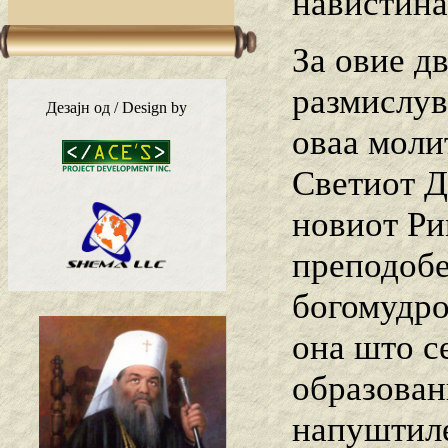
навистина
За овие д
размислув
Дезајн од / Design by
оваа моли
Светиот Д
новиот Ри
преподобе
богомудро
она што се
образован
напуштиле