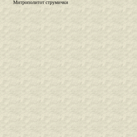
Митрополитот струмички