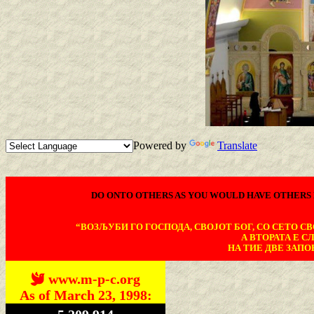
Powered by
Translate
DO ONTO OTHERS AS YOU WOULD HAVE OTHERS 
“ВОЗЉУБИ ГО ГОСПОДА, СВОЈОТ БОГ, СО СЕТО СВО
А ВТОРАТА Е С
НА ТИЕ ДВЕ ЗАПОВ
www.m-p-c.org
As of March 23, 1998: