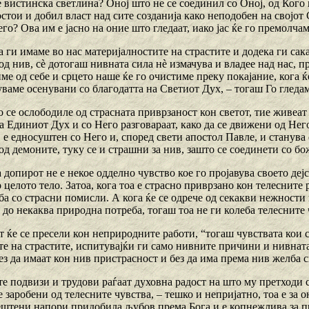
е вистинска светлина? Оној што не се соединил со Оној, од Кого
стои и добил власт над сите созданија како неподобен на својот 
го? Ова им е јасно на оние што гледаат, иако јас ќе го премолчам
а ги имаме во нас материјалностите на страстите и додека ги сак
д нив, сѐ дотогаш нивната сила нѐ измачува и владее над нас, при
ме од себе и срцето наше ќе го очистиме преку покајание, кога 
уваме осенувани со благодатта на Светиот Дух, – тогаш Го гледам
 се ослободиле од страсната приврзаност кон светот, тие живеат
а Единиот Дух и со Него разговараат, како да се движени од Нег
 е едносуштен со Него и, според свети апостол Павле, и станува 
д демоните, туку се и страшни за нив, зашто се соединети со бо
а допирот не е некое одделно чувство кое го пројавува своето дејс
целото тело. Затоа, кога тоа е страсно приврзано кон телесните 
ба со страсни помисли. А кога ќе се одрече од секакви нежности 
до некаква природна потреба, тогаш тоа не ги колеба телесните 
т ќе се пресели кон неприродните работи, “тогаш чувствата кои 
те на страстите, испитувајќи ги само нивните причини и нивната
без да имаат кон нив пристрасност и без да има према нив желба 
е подвизи и трудови раѓаат духовна радост на што му претходи 
е заробени од телесните чувства, – тешко и непријатно, тоа е за о
вештени напори придобила љубов према Бога и е копнежлива за п