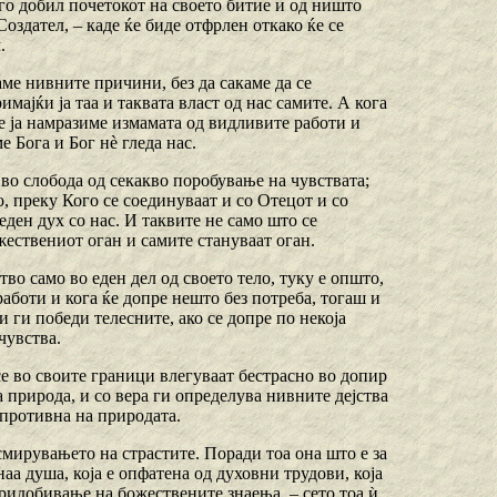
 го добил почетокот на своето битие и од ништо
Создател, – каде ќе биде отфрлен откако ќе се
.
аме нивните причини, без да сакаме да се
мајќи ја таа и таквата власт од нас самите. А кога
ќе ја намразиме измамата од видливите работи и
е Бога и Бог нѐ гледа нас.
 во слобода од секакво поробување на чувствата;
о, преку Кого се соединуваат и со Отецот и со
еден дух со нас. И таквите не само што се
жествениот оган и самите стануваат оган.
тво само во еден дел од своето тело, туку е општо,
работи и кога ќе допре нешто без потреба, тогаш и
и ги победи телесните, ако се допре по некоја
чувства.
се во своите граници влегуваат бестрасно во допир
 природа, и со вера ги определува нивните дејства
спротивна на природата.
смирувањето на страстите. Поради тоа она што е за
наа душа, која е опфатена од духовни трудови, која
ридобивање на божествените знаења, – сето тоа ѝ