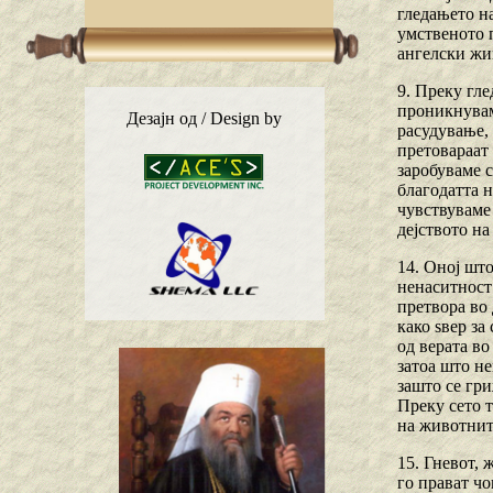
гледањето на
умственото п
ангелски жив
9. Преку гл
проникнувам
Дезајн од / Design by
расудување, 
претовараат 
заробуваме с
благодатта н
чувствуваме
дејството на
14. Оној што
ненаситност 
претвора во 
како ѕвер з
од верата во
затоа што не
зашто се гри
Преку сето т
на животнит
15. Гневот, 
го прават чо