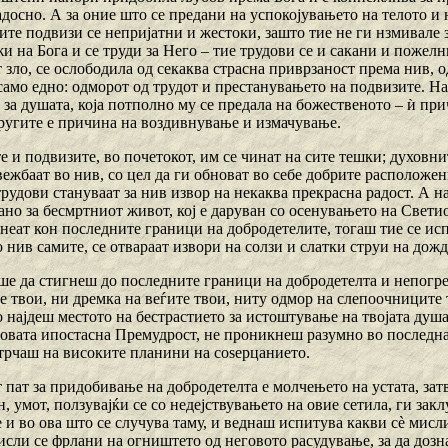
адосно. А за оние што се предани на успокојувањето на телото и
те подвизи се непријатни и жестоки, зашто тие не ги нзмивале з
 на Бога и се труди за Него – тие трудови се и сакани и пожелни
зло, се ослободила од секаква страсна приврзаност према нив, о
само едно: одморот од трудот и престанувањето на подвизите. На
 за душата, која потполно му се предала на божественото – ѝ пр
 другите е причина на воздивнување и измачување.
е и подвизите, во почетокот, им се чинат на сите тешки; духовни
вежбаат во нив, со цел да ги обноват во себе добрите расположе
рудови стануваат за нив извор на некаква прекрасна радост. А на
но за бесмртниот живот, кој е даруван со осенувањето на Светио
пнеат кон последните граници на добродетелите, тогаш тие се ис
о нив самите, се отвараат извори на солзи и слатки струи на дожд 
ше да стигнеш до последните граници на добродетелта и непогреш
е твои, ни дремка на веѓите твои, ниту одмор на слепоочниците 
о најдеш местото на бестрастието за истоштување на твојата душ
говата ипостасна Премудрост, не проникнеш разумно во последнат
стрчаш на високите планини на соѕерцанието.
 пат за придобивање на добродетелта е молчењето на устата, зат
н, умот, ползувајќи се со недејствувањето на овие сетила, ги зак
е и во ова што се случува таму, и веднаш испитува какви сѐ мисл
исли се фрлани на огништето од неговото расудување, за да дозн