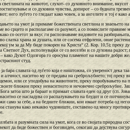
 светлината на животот, слухот- со духовното внимание, вкусот 
остигнување и со духовни чувства, допирот – со будната трезвено
от; него луѓето го гледаат како човек, а за ангелите и тој е како 
едањето на умот ја примаме божествената светлина и знаењето н
е во срцето и располагаме со разумот, а со помислите правиме м
како со осетот за вкус ги распознаваме видовите на разбирањата
во слатка храна за душата, или се сосема отфрлени, оние растен
екој ум за да Му биде покорен на Христа“ (2. Кор. 10,5); преку 
а Светиот Дух, исполнувајќи се со веселби и со духовна радост;
 – како Духот Одозгора го оросува пламенот на нашите добри же
 страсниот студ.
 ја бара славата од луѓето која е ништожна, со увереност дека т
и алчност, наситно му се предава на среброљубието; тој преку в
демон, или се уподобува на животните, преку поробувањето на п
а своите ближни преку ненаситното и нечовечно среброљубие. Заш
 Бога затоа што ја бараат и примаат славата еден од друг (сп. Јов
наситно се насладува со распалувањето на блудот и се потчинува
жи само за себе, а на бедните ближни, кои имаат потреба од нег
оа станува како некакво чудовиште, составено од многу противре
е.
желбата и разумната сила на умот, кога се во својата природна сос
векот да биде божествен и боговиден, секогаш да дејствува сигу