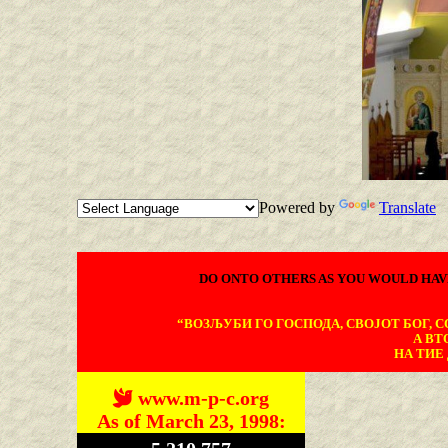
Powered by
Translate
DO ONTO OTHERS AS YOU WOULD HAV
“ВОЗЉУБИ ГО ГОСПОДА, СВОЈОТ БОГ, СО
А ВТ
НА ТИЕ 
www.m-p-c.org
As of March 23, 1998: