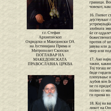
граници. Во
човекот, как
16. Гневот с
дејствуваат 
устремувајќи
злобната зми
г.г. Стефан
ќе се оддале
Архиепископ
божествените
Охридски и Македонски ОА
против сѐ шт
на Јустинијана Прима и
јавува или д
Митрополит Скопски
ѕвер или под
ПОГЛАВАР НА
17. Ако нај
МАКЕДОНСКАТА
такви, какви
ПРАВОСЛАВНА ЦРКВА
Тој тогаш не
биде гордели
пленување н
љубов кон Бо
не го придоб
полно со мил
ги прима во 
18. Кој на в
ликот на Оно