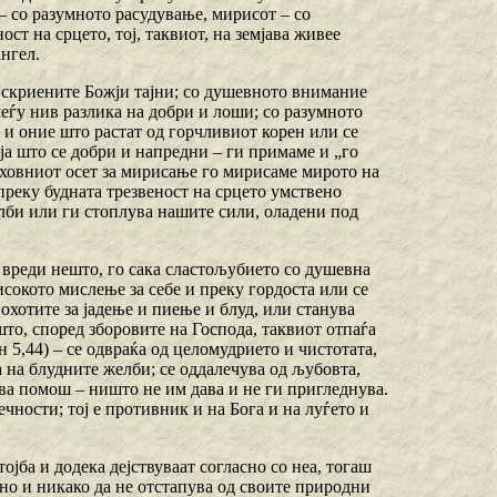
– со разумното расудување, мирисот – со
ст на срцето, тој, таквиот, на земјава живее
ангел.
а скриените Божји тајни; со душевното внимание
еѓу нив разлика на добри и лоши; со разумното
, и оние што растат од горчливиот корен или се
ија што се добри и напредни – ги примаме и „го
духовниот осет за мирисање го мирисаме мирото на
 преку будната трезвеност на срцето умствено
лби или ги стоплува нашите сили, оладени под
аа вреди нешто, го сака сластољубието со душевна
исокото мислење за себе и преку гордоста или се
охотите за јадење и пиење и блуд, или станува
то, според зборовите на Господа, таквиот отпаѓа
ан 5,44) – се одвраќа од целомудрието и чистотата,
 на блудните желби; се оддалечува од љубовта,
ова помош – ништо не им дава и не ги пригледнува.
чности; тој е противник и на Бога и на луѓето и
тојба и додека дејствуваат согласно со неа, тогаш
рно и никако да не отстапува од своите природни