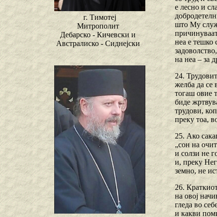
е лесно и сл
добродетелни
г. Тимотеј
што Му служи
Митрополит
причинуваат 
Дебарско - Кичевски и
неа е тешко 
Австралиско - Сиднејски
задоволство,
на неа – за
24. Трудовит
желба да се 
тогаш овие т
биде жртвува
трудови, ко
преку тоа, в
25. Ако сака
„сон на очит
и солзи не г
и, преку Не
земно, не и
26. Краткиот
на овој начи
гледа во себ
и какви пом