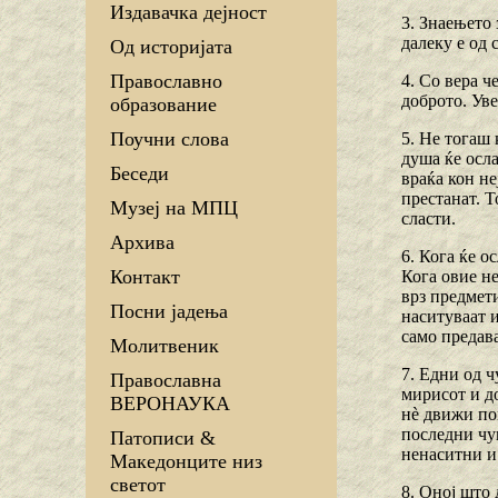
Издавачка дејност
3. Знаењето 
далеку е од 
Од историјата
Православно
4. Со вера ч
доброто. Уве
образование
Поучни слова
5. Не тогаш 
душа ќе осла
Беседи
враќа кон н
престанат. Т
Музеј на МПЦ
сласти.
Архива
6. Кога ќе о
Контакт
Кога овие не
врз предмети
Посни јадења
наситуваат и
само предав
Молитвеник
7. Едни од ч
Православна
мирисот и до
ВЕРОНАУКА
нѐ движи пом
последни чу
Патописи &
ненаситни и
Македонците низ
светот
8. Оној што 