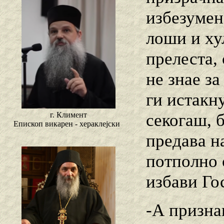
избезумен
лоши и ху
прелеста, 
не знае за
ги истакн
г. Климент
секогаш, 
Епископ викарен - хераклејски
предава на
потполно 
избави Го
-А признац