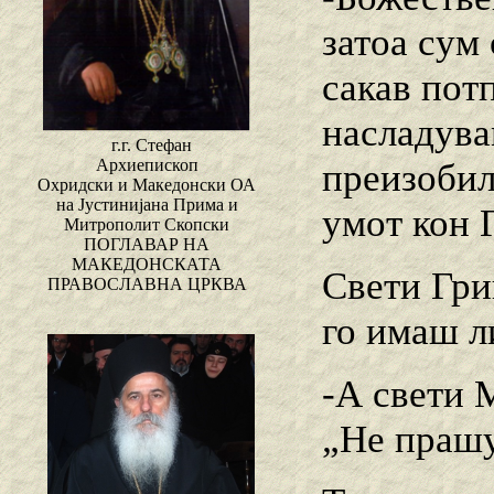
затоа сум 
сакав пот
насладува
г.г. Стефан
Архиепископ
преизобил
Охридски и Македонски ОА
на Јустинијана Прима и
умот кон 
Митрополит Скопски
ПОГЛАВАР НА
МАКЕДОНСКАТА
Свети Гри
ПРАВОСЛАВНА ЦРКВА
го имаш л
-А свети 
„Не прашу