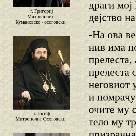
драги мој 
г. Григориј
дејство на
Митрополит
Кумановско - осоговски
-На ова в
нив има п
прелеста, 
прелеста 
неговиот 
и помрачув
очите му 
г. Јосиф
тело му т
Митрополит Осоговски
призрачна