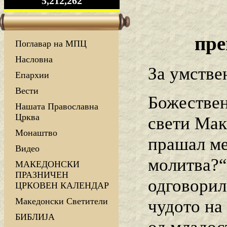
5,212,262
пре
Поглавар на МПЦ
Насловна
За умстве
Епархии
Вести
Божествен
Нашата Православна
Црква
свети Мак
Монаштво
прашал ме
Видео
молитва?“ 
МАКЕДОНСКИ
ПРАЗНИЧЕН
одговорил:
ЦРКОВЕН КАЛЕНДАР
Македонски Светители
чудото на
БИБЛИЈА