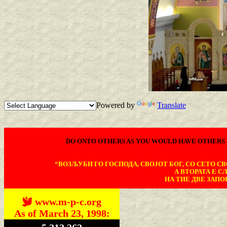
Powered by
Translate
DO ONTO OTHERS AS YOU WOULD HAVE OTHERS 
“ВОЗЉУБИ ГО ГОСПОДА, СВОЈОТ БОГ, СО СЕТО СВО
А ВТОРАТА Е С
НА ТИЕ ДВЕ ЗАПОВ
www.m-p-c.org
As of March 23, 1998: