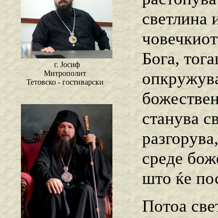
светлина и
човечкиот 
Бога, тога
г. Јосиф
опкружува
Митрополит
Тетовско - гостиварски
божествен
станува с
разгорува
среде бож
што ќе по
Потоа све