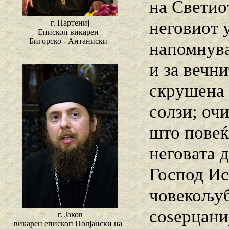
на Светиот
неговиот 
г. Партениј
Епископ викарен
Бигорско - Антаниски
напомнува
и за вечн
скрушена 
солзи; очи
што повеќ
неговата 
Господ Ис
човекољуб
соѕерцаниј
г. Јаков
викарен епископ Полјански на