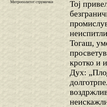
Тој привел
Митрополитот струмички
безграничн
промислув
неиспитли
Тогаш, ум
просветув
кротко и 
Дух: „Пло
долготрпел
воздржливо
неискажли