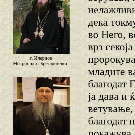
нелажливи
дека токм
во Него, в
врз секој
пророкува
г. Иларион
Митрополит Брегалнички
младите ва
благодат 
ја дава и 
ветување, 
благодат н
покажува 