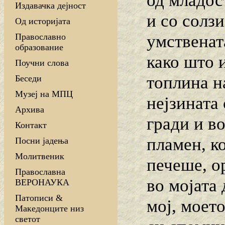
од младос
Издавачка дејност
и со солзи
Од историјата
умственат
Православно
образование
како што и
Поучни слова
топлина на
Беседи
Музеј на МПЦ
нејзината
Архива
гради и в
Контакт
пламен, к
Посни јадења
Молитвеник
печеше, о
Православна
во мојата
ВЕРОНАУКА
Патописи &
мој, моето
Македонците низ
светот