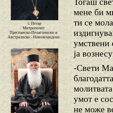
Тогаш свет
мене би м
ти се мола
г. Петар
Митрополит
издигнува
Преспанско-Пелагониски и
Австралиско - Новозеландски
умствени 
ја вознес
-Свети Ма
благодатт
молитвата
умот е со
не може в