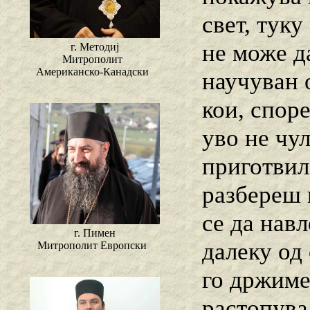
свет, тук
не може д
г. Методиј
Митрополит
Американско-Канадски
научуван 
кои, спор
уво не чул
приготвил 
разбереш 
се да навл
г. Пимен
далеку од 
Митрополит Европски
го држиме
растопува