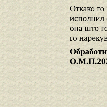
Откако го
исполнил 
она што г
го нарекув
Обработи
О.М.П.20