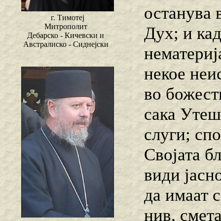
останува 
г. Тимотеј
Митрополит
Дух; и кад
Дебарско - Кичевски и
Австралиско - Сиднејски
нематериј
некое неи
во божест
сака Утеш
слуги; спо
Својата бл
види јасн
да имаат с
нив, смета