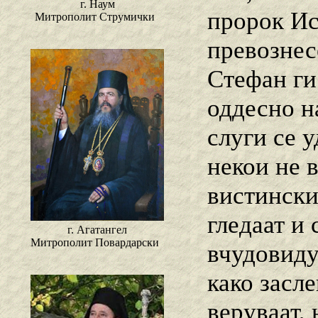
г. Наум
пророк Ис
Митрополит Струмички
превознес
Стефан ги
оддесно н
слуги се у
некои не в
вистински
гледаат и 
г. Агатангел
Митрополит Повардарски
вчудовиду
како засле
веруваат, 