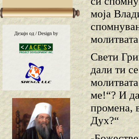
си спомну
моја Влад
спомнувањ
Дезајн од / Design by
молитвата
Свети Гри
дали ти с
молитвата
ме!“? И д
промена, 
Дух?“
-Божестве