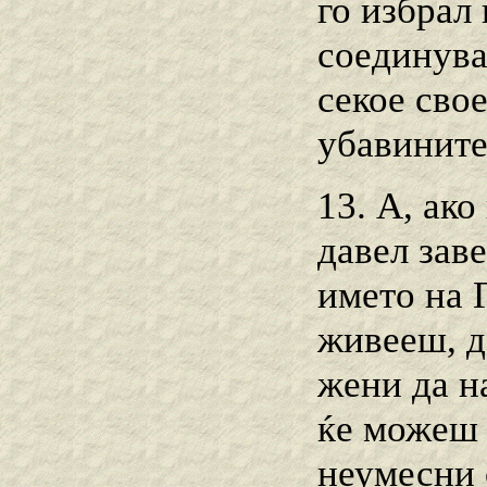
го избрал
соединува
секое сво
убавините
13. А, ак
давел заве
името на 
живееш, да
жени да н
ќе можеш 
неумесни 