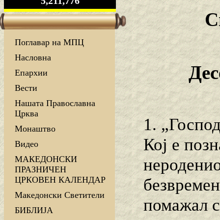
5,211,776
С
Поглавар на МПЦ
Насловна
Дес
Епархии
Вести
Нашата Православна
Црква
1. „Господ
Монаштво
Кој е поз
Видео
МАКЕДОНСКИ
нероденио
ПРАЗНИЧЕН
ЦРКОВЕН КАЛЕНДАР
безвремено
Македонски Светители
помажал с
БИБЛИЈА