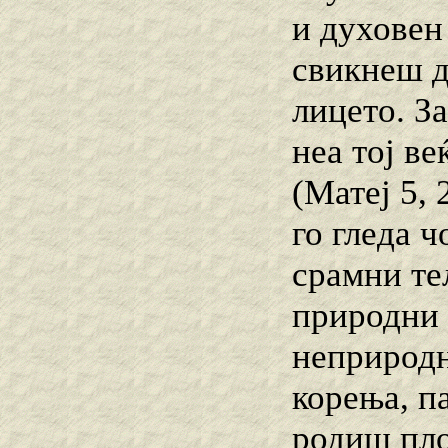
и духовен 
свикнеш д
лицето. З
неа тој в
(Матеј 5, 
го гледа ч
срамни те
природни 
неприродн
корења, п
родиш пло