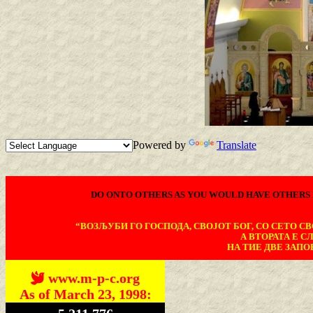
Powered by
Translate
DO ONTO OTHERS AS YOU WOULD HAVE OTHERS 
“ВОЗЉУБИ ГО ГОСПОДА, СВОЈОТ БОГ, СО СЕТО СВО
А ВТОРАТА Е С
НА ТИЕ ДВЕ ЗАПОВ
www.m-p-c.org
As of March 23, 1998: