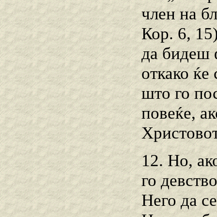
член на б
Кор. 6, 15
да бидеш 
откако ќе 
што го пос
повеќе, а
Христовот
12. Но, а
го девств
Него да с