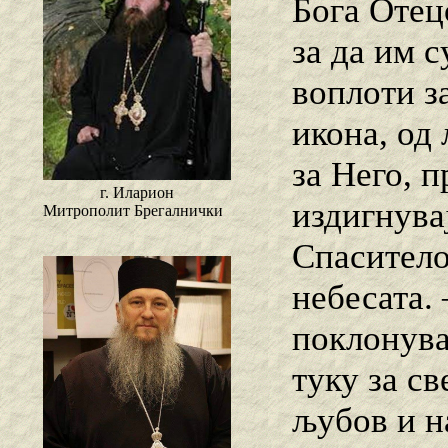
Бога Отецо
за да им с
воплоти з
икона, од
за Него, 
г. Иларион
издигнува
Митрополит Брегалнички
Спаситело
небесата.
поклонувај
туку за с
љубов и на