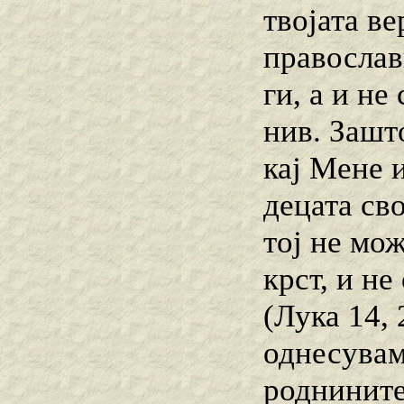
твојата ве
православ
ги, а и не
нив. Зашт
кај Мене и
децата сво
тој не мож
крст, и н
(Лука 14, 
однесувам
роднините,