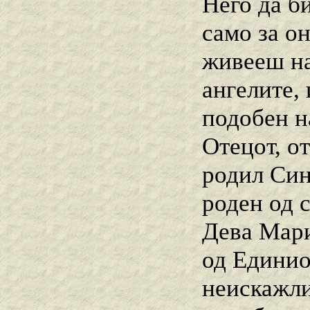
Него да б
само за о
живееш на
ангелите,
подобен н
Отецот, от
родил Син
роден од 
Дева Мари
од Единио
неискажли