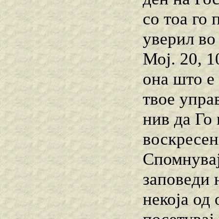
со тоа го
уверил во 
Мој. 20, 1
она што е 
твое управ
нив да Го
воскресен
Спомнувај
заповеди 
некоја од 