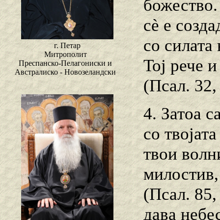
божество.
сѐ е созда
со силата
г. Петар
Митрополит
Тој рече и
Преспанско-Пелагониски и
Австралиско - Новозеландски
(Псал. 32, 
4. Затоа с
со твојата
твои волн
милостив,
(Псал. 85,
дава небе