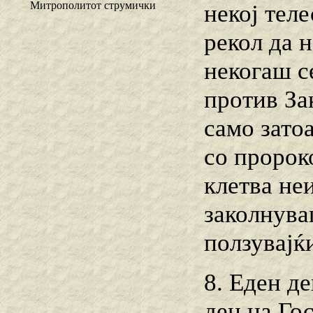
Митрополитот струмички
некој тел
рекол да н
некогаш с
против Зак
само затоа
со пророк
клетва неи
заколнува
ползувајќ
8. Еден де
ден на Гос