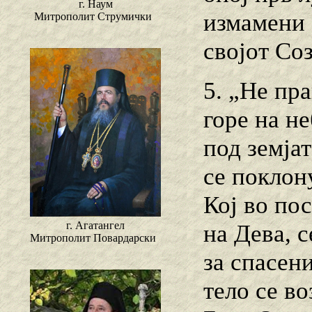
г. Наум
измамени 
Митрополит Струмички
својот Соз
5. „Не пра
горе на не
под земјат
се поклону
Кој во по
г. Агатангел
на Дева, с
Митрополит Повардарски
за спасени
тело се в