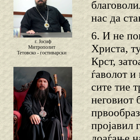
благоволи
нас да ст
6. И не п
г. Јосиф
Христа, т
Митрополит
Тетовско - гостиварски
Крст, зато
ѓаволот и
сите тие т
неговиот б
првообраз
пројавил 
доаѓање н