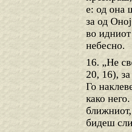
е: од она
за од Оној
во идниот
небесно.
16. „Не с
20, 16), з
Го наклев
како него
ближниот, 
бидеш сли