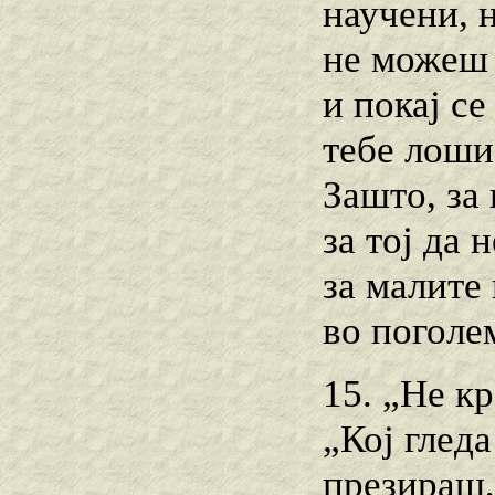
научени, 
не можеш 
и покај се
тебе лоши
Зашто, за 
за тој да 
за малите 
во поголе
15. „Не кр
„Кој гледа
презираш,