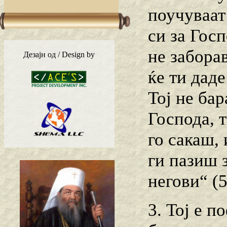
поучуваат
си за Госп
не забора
Дезајн од / Design by
ќе ти даде
Тој не ба
Господа, т
го сакаш,
ги пазиш 
негови“ (5
3. Тој е п