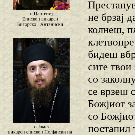
Престапув
г. Партениј
не брзај 
Епископ викарен
Бигорско - Антаниски
колнеш, п
клетвопре
бидеш вбр
сите твои
со заколну
се врзеш 
Божјиот за
со Божјиот
постапил т
г. Јаков
викарен епископ Полјански на