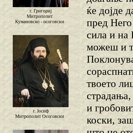
ќе дојде д
г. Григориј
Митрополит
пред Него
Кумановско - осоговски
сила и на 
можеш и т
Поклонува
сораспнат
твоето ли
страдања, 
и гробови
г. Јосиф
Митрополит Осоговски
коски, заш
што не от