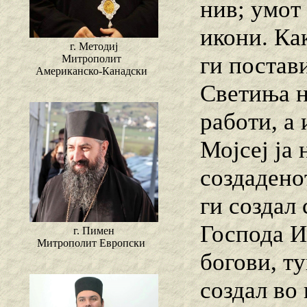
нив; умот
икони. Ка
г. Методиј
ги постав
Митрополит
Американско-Канадски
Светиња н
работи, а 
Мојсеј ја 
создаденот
ги создал 
Господа И
г. Пимен
Митрополит Европски
богови, ту
создал во 