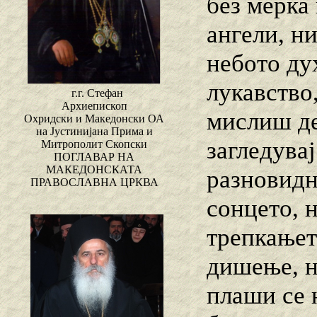
без мерка
ангели, н
небото ду
лукавство,
г.г. Стефан
Архиепископ
мислиш де
Охридски и Македонски ОА
на Јустинијана Прима и
загледувај
Митрополит Скопски
ПОГЛАВАР НА
МАКЕДОНСКАТА
разновидн
ПРАВОСЛАВНА ЦРКВА
сонцето, 
трепкањет
дишење, н
плаши се 