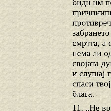
биди им п
причиниш 
противреч
забрането
смртта, а
нема ли од
својата ду
и слушај г
спаси тво
блага.
11. „Не вр