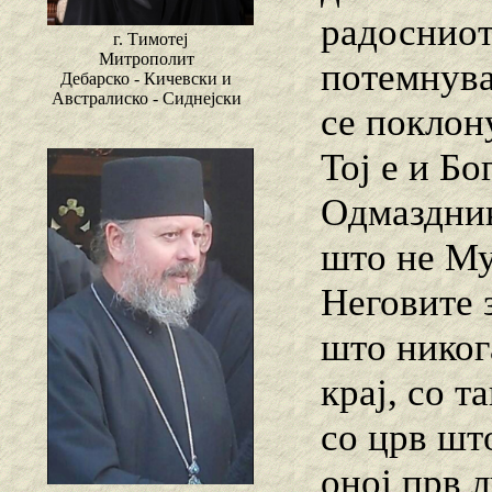
радосниот
г. Тимотеј
Митрополит
потемнува
Дебарско - Кичевски и
Австралиско - Сиднејски
се поклон
Тој е и Бо
Одмаздник
што не Му
Неговите 
што никог
крај, со т
со црв што
оној прв л