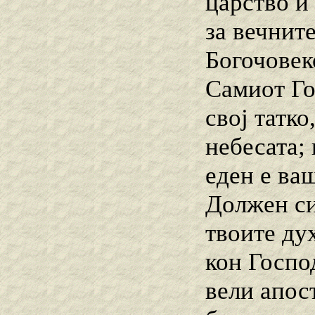
царство и
за вечните
Богочовек
Самиот Го
свој татко
небесата;
еден е ва
Должен си
твоите ду
кон Госпо
вели апос