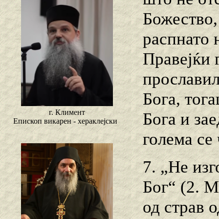
Божество,
распнато 
Правејќи 
прославил
Бога, тога
г. Климент
Бога и за
Епископ викарен - хераклејски
голема се 
7. „Не изг
Бог“ (2. М
од страв о