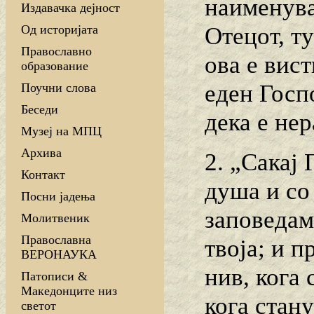
наименува
Издавачка дејност
Отецот, т
Од историјата
Православно
ова е вис
образование
еден Госпо
Поучни слова
Беседи
дека е не
Музеј на МПЦ
Архива
2. „Сакај 
Контакт
душа и со
Посни јадења
заповедам
Молитвеник
Православна
твоја; и п
ВЕРОНАУКА
нив, кога 
Патописи &
Македонците низ
кога стану
светот