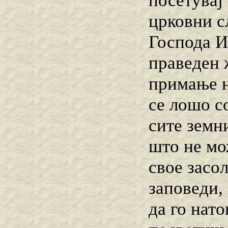
посетувај
црковни с
Господа И
праведен ж
примање н
се лошо со
сите земн
што не мо
свое засо
заповеди,
да го нато