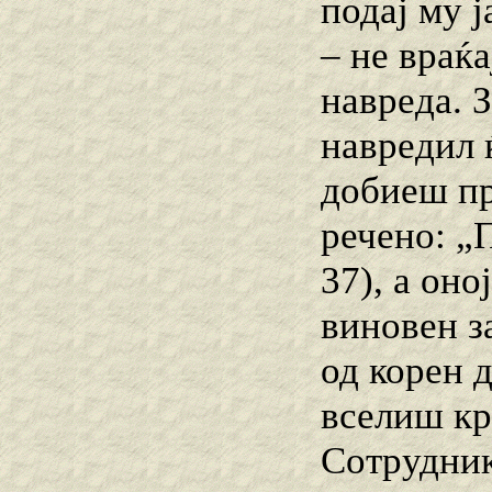
подај му ј
– не враќа
навреда. З
навредил 
добиеш пр
речено: „
37), а оно
виновен за
од корен д
вселиш кр
Сотрудник