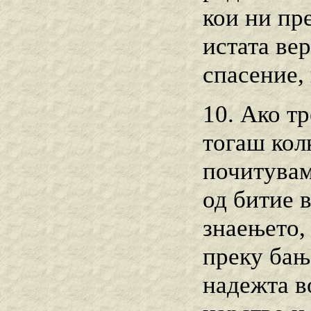
кои ни пр
истата ве
спасение, 
10. Ако тр
тогаш кол
почитувам
од битие в
знаењето, 
преку бањ
надежта в