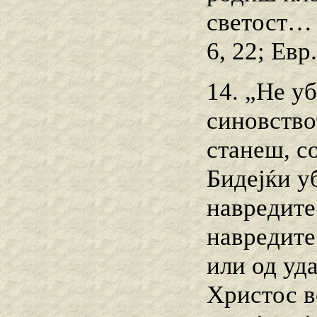
светост… 
6, 22; Евр.
14. „Не уб
синовство
станеш, с
Бидејќи у
навредите 
навредите
или од уд
Христос ве