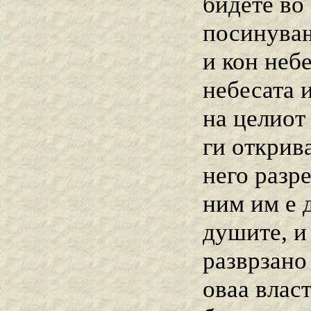
бидете во
посинувањ
и кон неб
небесата и
на целиот
ги открив
него разр
ним им е д
душите, и 
разврзано 
оваа власт