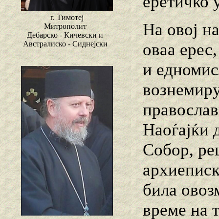
еретичко 
г. Тимотеј
На овој н
Митрополит
Дебарско - Кичевски и
Австралиско - Сиднејски
оваа ерес
и едномис
вознемиру
православ
Наоѓајќи д
Собор, ре
архиеписк
била овоз
време на 