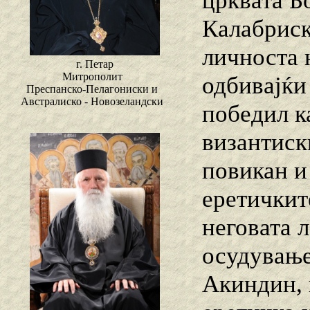
црквата Б
Калабриск
личноста 
г. Петар
Митрополит
одбивајќи
Преспанско-Пелагониски и
Австралиско - Новозеландски
победил ка
византиск
повикан и 
еретичкит
неговата 
осудување
Акиндин, 