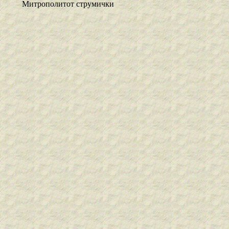
Митрополитот струмички