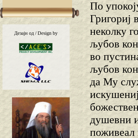
По упокој
Григориј 
неколку г
Дезајн од / Design by
љубов кон 
во пустин
љубов кон
да Му слу
искушениј
божествен
душевни и
поживеал 