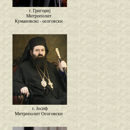
г. Григориј
Митрополит
Кумановско - осоговски
г. Јосиф
Митрополит Осоговски