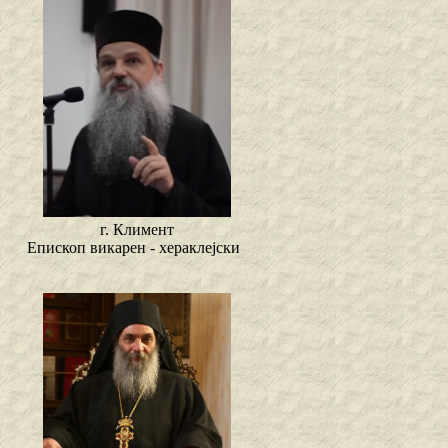
г. Климент
Епископ викарен - хераклејски