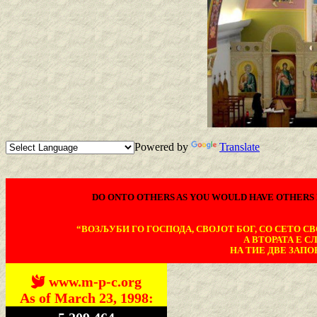
Powered by
Translate
DO ONTO OTHERS AS YOU WOULD HAVE OTHERS 
“ВОЗЉУБИ ГО ГОСПОДА, СВОЈОТ БОГ, СО СЕТО СВО
А ВТОРАТА Е С
НА ТИЕ ДВЕ ЗАПОВ
www.m-p-c.org
As of March 23, 1998: