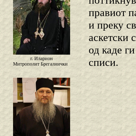
поттикнув
правиот па
и преку с
аскетски 
од каде г
г. Иларион
списи.
Митрополит Брегалнички