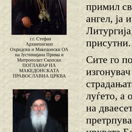
примил св
ангел, ја 
Литургија
г.г. Стефан
присутни.
Архиепископ
Охридски и Македонски ОА
на Јустинијана Прима и
Сите го п
Митрополит Скопски
ПОГЛАВАР НА
изгонувач
МАКЕДОНСКАТА
ПРАВОСЛАВНА ЦРКВА
страдањат
луѓето, а 
на дваесет
претрпувал