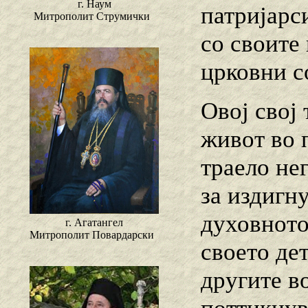
г. Наум
патријарс
Митрополит Струмички
со своите
црковни с
Овој свој 
живот во 
траело не
за издигну
духовното
г. Агатангел
Митрополит Повардарски
своето де
другите в