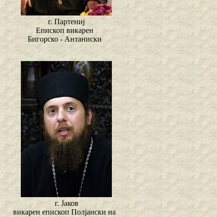
г. Партениј
Епископ викарен
Бигорско - Антаниски
г. Јаков
викарен епископ Полјански на