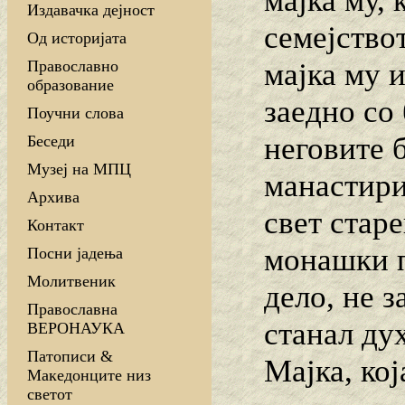
мајка му, 
Издавачка дејност
семејство
Од историјата
мајка му и
Православно
образование
заедно со
Поучни слова
неговите 
Беседи
Музеј на МПЦ
манастири
Архива
свет стар
Контакт
монашки п
Посни јадења
Молитвеник
дело, не з
Православна
станал дух
ВЕРОНАУКА
Патописи &
Мајка, ко
Македонците низ
светот