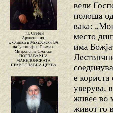
вели Госп
полоша од 
вака: „Мо
г.г. Стефан
место диш
Архиепископ
Охридски и Македонски ОА
има Божја
на Јустинијана Прима и
Митрополит Скопски
Лествични
ПОГЛАВАР НА
МАКЕДОНСКАТА
соединува
ПРАВОСЛАВНА ЦРКВА
е користа 
уверува, в
живее во 
живот го 