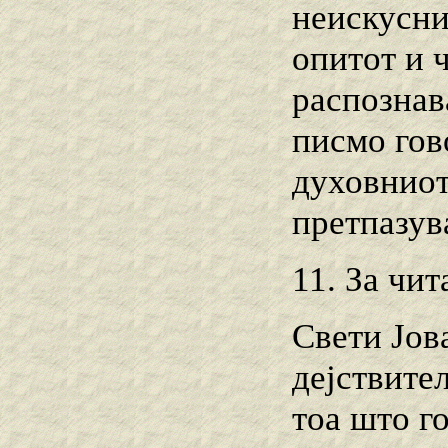
неискусни
опитот и ч
распознав
писмо гов
духовниот
претпазув
11. За чи
Свети Јов
дејствител
тоа што г