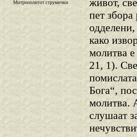
живот, св
Митрополитот струмички
пет збора
одделени,
како изво
молитва е
21, 1). С
помислата
Бога“, по
молитва. 
слушаат за
нечувстви