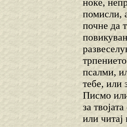
ноќе, неп
помисли, а
почне да 
повикувањ
развеселу
трпението
псалми, ил
тебе, или
Писмо или
за твојата
или читај 