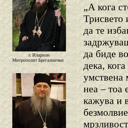
„А кога с
Трисвето 
да те изба
задржуваш
да биде в
г. Иларион
Митрополит Брегалнички
дека, ког
умствена 
неа – тоа 
кажува и 
безмолвие
мрзливост