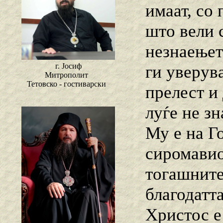
имаат, со 
што вели 
незнаењет
г. Јосиф
ги уверува
Митрополит
Тетовско - гостиварски
прелест и 
луѓе не з
Му е на Г
сиромавио
тогашните
благодатта
Христос е 