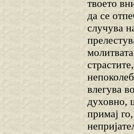
твоето вн
да се отпе
случува н
прелестув
молитвата 
страстите,
непоколеб
влегува во
духовно, 
примај го,
непријател