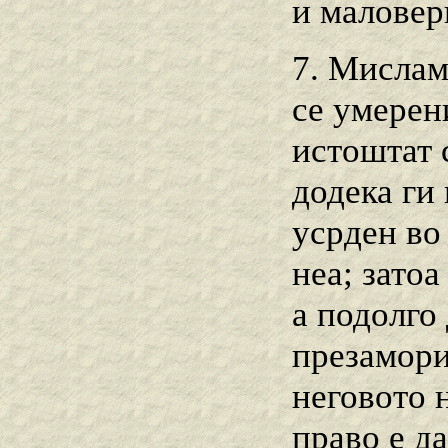
и маловер
7. Мислам
се умерени
истоштат 
додека ги
усрден во
неа; зато
а подолго 
презамори
неговото 
право е д