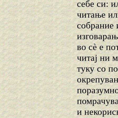
себе си: и
читање ил
собрание 
изговарањ
во сѐ е по
читај ни 
туку со п
окрепуван
поразумно
помрачува
и некорисн