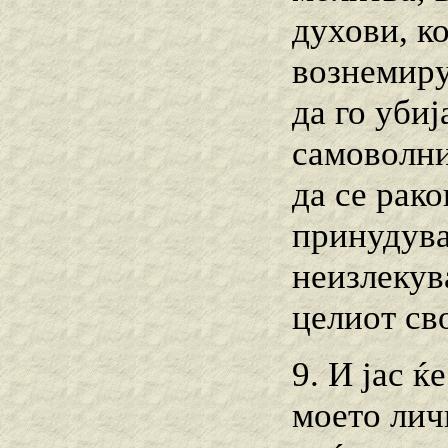
духови, ко
вознемиру
да го уби
самоволни
да се рако
принудува
неизлекува
целиот св
9. И јас 
моето лич