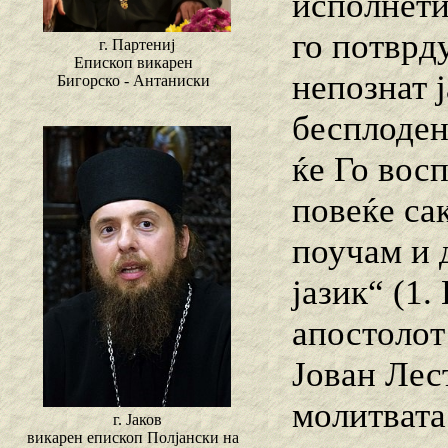
исполнети
го потврд
г. Партениј
Епископ викарен
непознат ј
Бигорско - Антаниски
бесплоден
ќе Го вос
повеќе са
поучам и 
јазик“ (1.
апостолот
Јован Лес
молитвата
г. Јаков
викарен епископ Полјански на