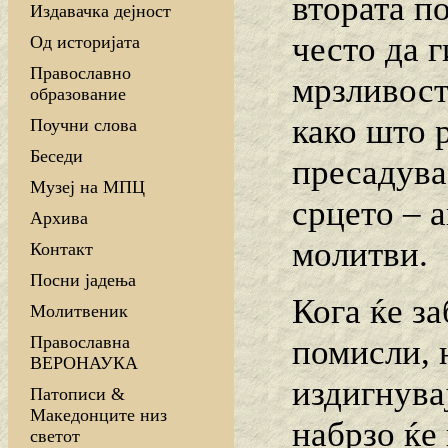
втората по
Издавачка дејност
често да 
Од историјата
Православно
мрзливост
образование
како што р
Поучни слова
Беседи
пресадува
Музеј на МПЦ
срцето – 
Архива
молитви.
Контакт
Посни јадења
Кога ќе з
Молитвеник
Православна
помисли, н
ВЕРОНАУКА
издигнувај
Патописи &
Македонците низ
набрзо ќе
светот