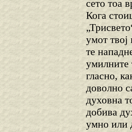
сето тоа в
Кога стои
„Трисвето
умот твој
те нападне
умилните 
гласно, к
доволно с
духовна т
добива ду
умно или 