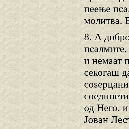
пеење псал
молитва. 
8. А добр
псалмите,
и немаат 
секогаш д
соѕерцание
соединети 
од Него, и
Јован Лес