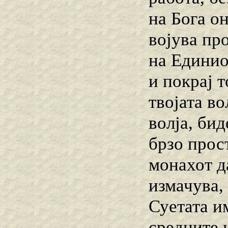
на Бога о
војува пр
на Единио
и покрај т
твојата во
волја, бид
брзо прос
монахот да
измачува,
Суетата и
средните 