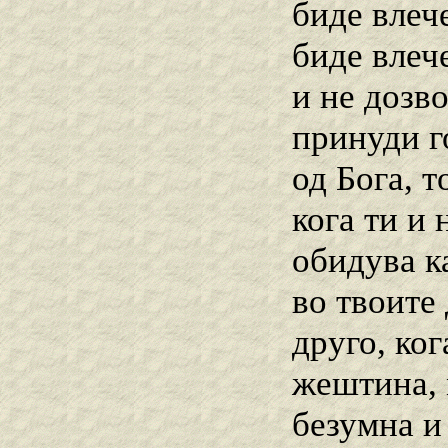
биде влеч
биде влеч
и не дозв
принуди го
од Бога, т
кога ти и 
обидува к
во твоите
друго, ко
жештина, 
безумна и 