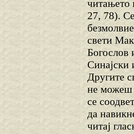
читањето 
27, 78). С
безмолвие
свети Мак
Богослов 
Синајски 
Другите с
не можеш 
се соодвет
да навикн
читај глас