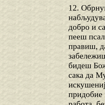
12. Обрну
набљудува
добро и с
пееш псал
правиш, д
забележиш,
бидеш Бож
сака да М
искушениј
придобие 
работа, бе