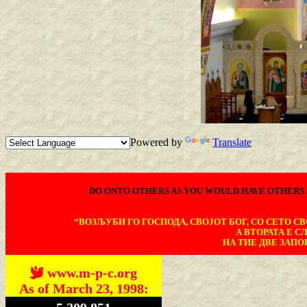
Powered by
Translate
DO ONTO OTHERS AS YOU WOULD HAVE OTHERS 
“ВОЗЉУБИ ГО ГОСПОДА, СВОЈОТ БОГ, СО СЕТО СВО
А ВТОРАТА Е С
НА ТИЕ ДВЕ ЗАПОВ
www.m-p-c.org
As of March 23, 1998: