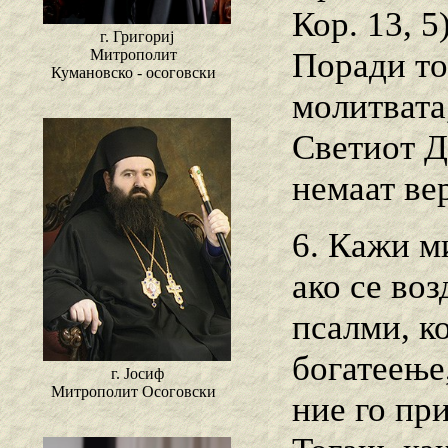
Кор. 13, 5
г. Григориј
Митрополит
Поради то
Кумановско - осоговски
молитвата,
Светиот Д
немаат вер
6. Кажи м
ако се воз
псалми, ко
богатеење,
г. Јосиф
Митрополит Осоговски
ние го пр