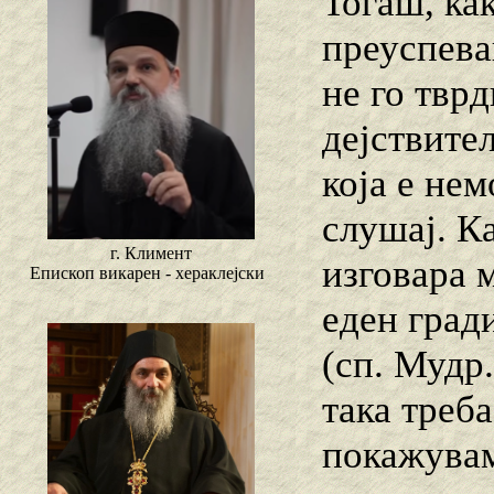
Тогаш, ка
преуспева
не го тврд
дејствител
која е не
слушај. Ка
г. Климент
изговара 
Епископ викарен - хераклејски
еден гради
(сп. Мудр.
така треба
покажувам