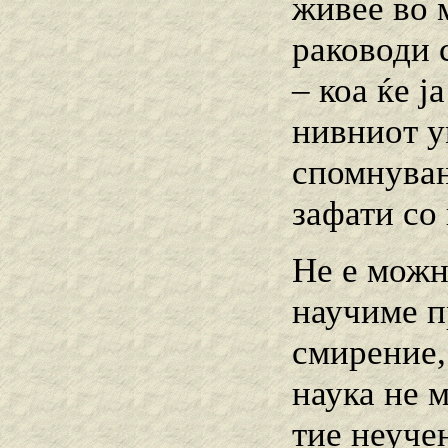
живее во 
раководи с
– коа ќе ј
нивниот у
спомнувањ
зафати со
Не е можн
научиме п
смирение,
наука не 
тие неуче