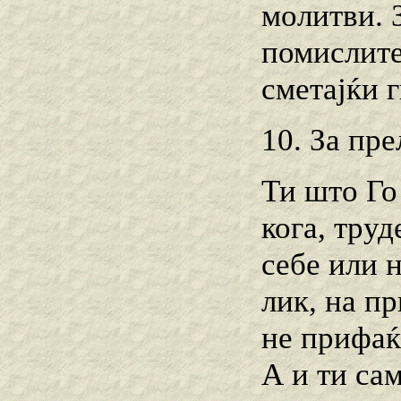
молитви. 
помислите,
сметајќи 
10. За пре
Ти што Го
кога, труд
себе или 
лик, на пр
не прифаќ
А и ти са