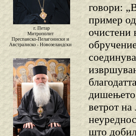
говори: „В
пример од
г. Петар
очистени 
Митрополит
Преспанско-Пелагониски и
обручение
Австралиско - Новозеландски
соединува
извршувањ
благодатта
дишењето 
ветрот на
неуреднос
што добил