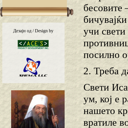
бесовите 
бичувајќи
учи свети
Дезајн од / Design by
противниц
посилно ор
2. Треба 
Свети Иса
ум, кој е 
нашето кр
вратиле в