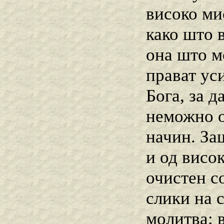
високо ми
како што 
она што м
прават ус
Бога, за д
неможно о
начин. За
и од висо
очистен с
слики на 
молитва; 