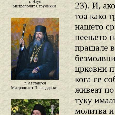
г. Наум
23). И, ак
Митрополит Струмички
тоа како т
нашето срц
пеењето н
прашале во
безмолвни
црковни п
кога се с
г. Агатангел
живеат по
Митрополит Повардарски
туку имаа
молитва и