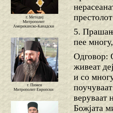
нерасеанат
престолот
г. Методиј
Митрополит
Американско-Канадски
5. Прашање
пее многу,
Одговор: 
живеат де
и со многу
поучуваат 
г. Пимен
Митрополит Европски
веруваат н
Божјата ми