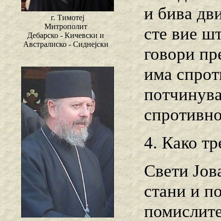
и бива дв
г. Тимотеј
Митрополит
сте вие ш
Дебарско - Кичевски и
Австралиско - Сиднејски
говори пре
има спрот
потчинува
спротивно
4. Како т
Свети Јов
стани и по
помислите