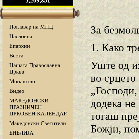
5,209,851
Поглавар на МПЦ
За безмол
Насловна
1. Како т
Епархии
Вести
Уште од из
Нашата Православна
Црква
во срцето
Монаштво
„Господи,
Видео
додека не 
МАКЕДОНСКИ
ПРАЗНИЧЕН
тогаш пре
ЦРКОВЕН КАЛЕНДАР
Македонски Светители
Божји, по
БИБЛИЈА