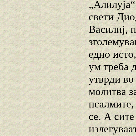
„Алилуја“
свети Дио
Василиј, 
зголемувањ
едно исто
ум треба д
утврди во 
молитва за
псалмите, 
се. А сит
излегуваат