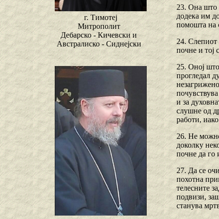
23. Она што 
додека им до
г. Тимотеј
помошта на с
Митрополит
Дебарско - Кичевски и
24. Слепиот 
Австралиско - Сиднејски
почне и тој 
25. Оној што
прогледал ду
незагриженос
почувствува 
и за духовна
слушне од д
работи, иако
26. Не можно
доколку неко
почне да го 
27. Да се оч
похотна прив
телесните з
подвизи, заш
станува мртв