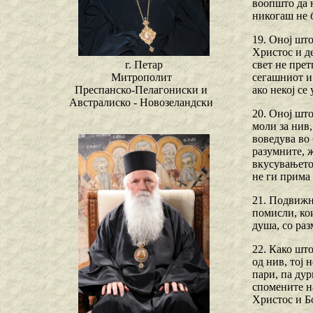
воопшто да н
никогаш не 
19. Оној што
Христос и де
свет не пре
г. Петар
сегашниот и 
Митрополит
ако некој се
Преспанско-Пелагониски и
Австралиско - Новозеландски
20. Оној шт
моли за нив,
воведува во 
разумните, ж
вкусувањето 
не ги прима 
21. Подвижни
помисли, кои
душа, со раз
22. Како што
од нив, тој 
пари, па дур
спомените н
Христос и Бо