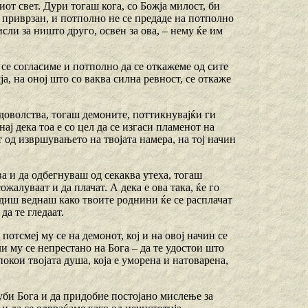
от свет. Дури тогаш кога, со Божја милост, би
е приврзан, и потполно не се предаде на потполно
ли за ништо друго, освен за ова, – нему ќе им
се согласиме и потполно да се откажеме од сите
ја, на оној што со ваква силна ревност, се откаже
адоволства, тогаш демоните, поттикнувајќи ги
нај дека тоа е со цел да се изгаси пламенот на
ат од извршувањето на твојата намера, на тој начин
а и да одбегнуваш од секаква утеха, тогаш
жалуваат и да плачат. А дека е ова така, ќе го
идиш веднаш како твоите роднини ќе се расплачат
да те гледаат.
потсмеј му се на демонот, кој и на овој начин се
ли му се непрестано на Бога – да те удостои што
окои твојата душа, која е уморена и натоварена,
зљуби Бога и да придобие постојано мислење за