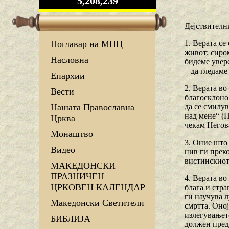
5,208,239
Дејствителн
1. Верата се
Поглавар на МПЦ
живот; сиром
Насловна
бидеме увер
– да гледаме
Епархии
2. Верата во
Вести
благосклоно 
да се смилув
Нашата Православна
над мене“ (П
Црква
чекам Негов
Монаштво
3. Оние што 
Видео
нив ги преко
вистинскиот
МАКЕДОНСКИ
ПРАЗНИЧЕН
4. Верата во
ЦРКОВЕН КАЛЕНДАР
блага и стр
ги научува л
Македонски Светители
смртта. Оној
излегувањето
БИБЛИЈА
должен пред 