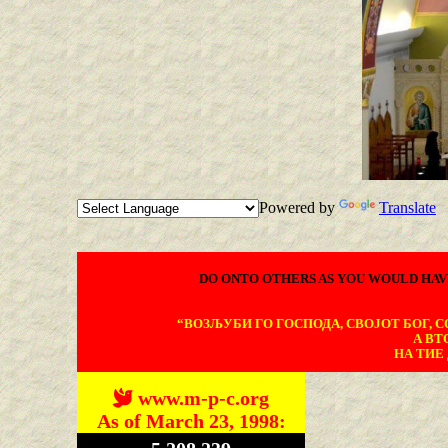
Powered by
Translate
DO ONTO OTHERS AS YOU WOULD HAV
“ВОЗЉУБИ ГО ГОСПОДА, СВОЈОТ БОГ, СО
А ВТ
НА ТИЕ 
www.m-p-c.org
As of March 23, 1998: