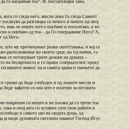
а го направам тоа“. И, постапувајќи така,
, кога го гледа него, мисли дека Го гледа Самиот
 посакува да разговара со некого и ништо од овој
то, има ли нешто што е поубаво и пополезно, и во
сно и поубаво од тоа – да Го соѕерцаваме Него? А,
т од Него.
т, што му причинуваат разни оштетувања, и кој се
кво расположение во своето срце, на тој начин, го
 кои се потопуваат трите делови на душата –
то на бесмртноста и го прави созерцателен; преку
а сегашниот живот, па и самата храна и пиењето да
 се грижи да биде слободен и од лошите мисли и
а биде зафатен со она што е полезно за неговата
очи покриени со нешто и не посака да го тргне тоа
о, така и оној што ги оставил сите свои работи и
 ослободи и самото око на својата душа, од
а ја види духовната светлина нашиот Господ Исус