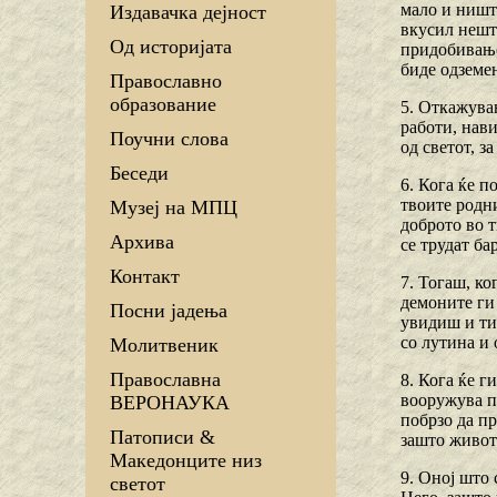
мало и ништо
Издавачка дејност
вкусил нешто
Од историјата
придобивање 
биде одземен
Православно
образование
5. Откажувањ
работи, нави
Поучни слова
од светот, з
Беседи
6. Кога ќе п
твоите родни
Музеј на МПЦ
доброто во т
Архива
се трудат бар
Контакт
7. Тогаш, ко
демоните ги 
Посни јадења
увидиш и ти
со лутина и 
Молитвеник
Православна
8. Кога ќе г
вооружува пр
ВЕРОНАУКА
побрзо да пр
Патописи &
зашто живот
Македонците низ
9. Оној што 
светот