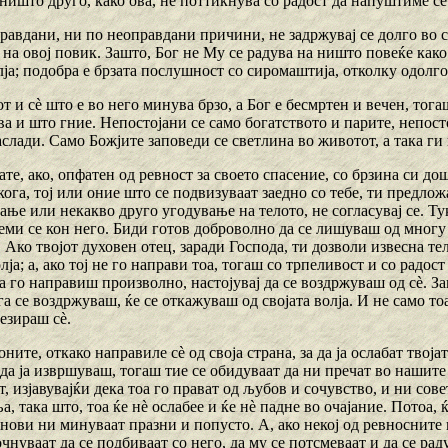
ништо друго, како ова, не поттикнува со радост да напуштиме сѐ 
равдани, ни по неоправдани причини, не задржувај се долго во 
 на овој повик. Зашто, Бог не Му се радува на ништо повеќе како
лја; подобра е брзата послушност со сиромаштија, отколку одолг
от и сѐ што е во него минува брзо, а Бог е бесмртен и вечен, тога
а и што гние. Непостојани се само богатството и парите, непост
слади. Само Божјите заповеди се светлина во животот, а така ги 
ате, ако, опфатен од ревност за своето спасение, со брзина си д
кога, тој или оние што се подвизуваат заедно со тебе, ти предло
ње или некакво друго угодување на телото, не согласувај се. Ту
еми се кон него. Биди готов доброволно да се лишуваш од многу 
Ако твојот духовен отец, заради Господа, ти дозволи извесна тел
олја; а, ако тој не го направи тоа, тогаш со трпеливост и со радо
а го направиш произволно, настојувај да се воздржуваш од сѐ. Зап
а се воздржуваш, ќе се откажуваш од својата волја. И не само тоа
резираш сѐ.
оните, откако направиле сѐ од своја страна, за да ја ослабат твој
да ја извршуваш, тогаш тие се обидуваат да ни пречат во нашите
, изјавувајќи дека тоа го прават од љубов и сочувство, и ни сове
, така што, тоа ќе нѐ ослабее и ќе нѐ падне во очајание. Потоа, 
нови ни минуваат празни и попусто. А, ако некој од ревносните
чнуваат да се подбиваат со него, да му се потсмеваат и да се рад