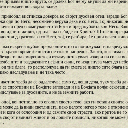
е примам ништо друго, сѐ додека Бог не му внуши да ми нареди д
бил измамен во својата надеж.
 придобил вистинска доверба во својот духовен отец, заради Бога
ка оди по Него, несомнено верува дека е со Него. Тој никогаш не
тпочита пред спомнувањето за Бога и пред љубовта кон Него. Заш
во идниот живот, од тоа – да се биде со Христа? Што е попрекра
 удостои да разговара со Него, тој, се разбира, ќе црпи вечен живо
о има искрена љубов према оние што го понижуваат и навредуваа
 за кратко време ќе постигне голем напредок. Зашто, кога има ва
бездната на смирението, а оттаму потекуваат извори на солзи во
елбените и раздразните нејзини сили, го издигнува умот до небо
од тие блага, го расположува да ги смета за ништо сите блага н
како насладување и не така често.
кот не треба да се оддалечува само од лоши дела, туку треба да
 се спротивни на Божјите заповеди и на Божјата волја; секогаш д
мислување за духовните, а не за земните работи.
 оној, кој потполно го оголил своето тело, ако ги остави своите 
не може да ја види светлината, иако целото негово тело е откриен
и и кога се ослободил и од самите свои страсти, ако притоа не го
а својот изминат живот и од лошите помисли, никогаш не може д
г.