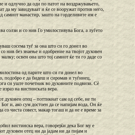
ие и одлучно да оди по патот на воздржувањето,
ат да му завидуваат и ќе се вооружат против него,
 од самиот манастир, зашто на горделивите им е
ва солзи и со нив Го умилостивува Бога, а луѓето
нуваш сосема туѓ за она што си го донел во
 со нив без знаење и одобрение на твојот духовен
 малку; освен она што тој самиот ќе ти го даде со
 милостина од парите што си ги донел во
о, подобро е да бидеш и сиромав и туѓинец,
ога си уште почетник во духовните подвизи. Сѐ
е израз на вистинската вера.
от духовен отец – поттикнат сам од себе, не ти
 Бог и, ако сум достоен да се напијам вода, Он ќе
а со чиста совест, макар тогаш и да не е време за
идобил вистинска вера, говорејќи дека Бог му е
јот духовен отец ни да јадам ни да пијам и