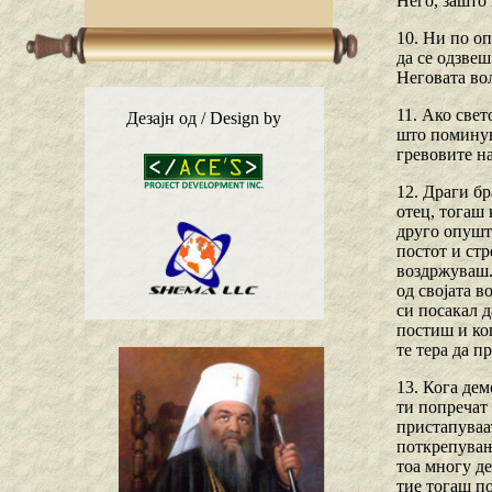
Него, зашто 
10. Ни по оп
да се одзвеш
Неговата во
11. Ако свет
Дезајн од / Design by
што поминув
гревовите на
12. Драги бр
отец, тогаш 
друго опушта
постот и стр
воздржуваш. 
од својата в
си посакал д
постиш и ког
те тера да п
13. Кога дем
ти попречат 
пристапуваат
поткрепувања
тоа многу де
тие тогаш по