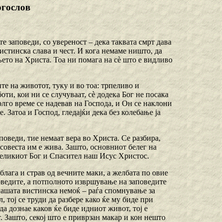
огослов
те заповеди, со увереност – дека таквата смрт дава
вистинска слава и чест. И кога немаме ништо, да
ето на Христа. Тоа ни помага на сѐ што е видливо
ите на животот, туку и во тоа: трпеливо и
ти, кои ни се случуваат, сѐ додека Бог не посака
Долго време се надевав на Господа, и Он се наклони
е. Затоа и Господ, гледајќи дека без колебање ја
оведи, тие немаат вера во Христа. Се разбира,
 совеста им е жива. Зашто, основниот белег на
великиот Бог и Спасител наш Исус Христос.
 блага и страв од вечните маки, а желбата по овие
оведите, а потполното извршување на заповедите
 нашата вистинска немоќ – раѓа спомнување за
, тој се труди да разбере како ќе му биде при
а дознае каков ќе биде идниот живот, тој е
т. Зашто, секој што е приврзан макар и кон нешто