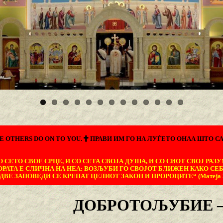
E OTHERS DO ON TO YOU.
ПРАВИ ИМ ГО НА ЛУЃЕТО ОНАА ШТО СА
 СЕТО СВОЕ СРЦЕ, И СО СЕТА СВОЈА ДУША, И СО СИОТ СВОЈ РАЗУ
ОРАТА Е СЛИЧНА НА НЕА: ВОЗЉУБИ ГО СВОЈОТ БЛИЖЕН КАКО СЕБ
ДВЕ ЗАПОВЕДИ СЕ КРЕПАТ ЦЕЛИОТ ЗАКОН И ПРОРОЦИТЕ“ (Матеја 22
ДОБРОТОЉУБИЕ –