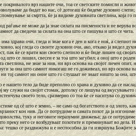
е покривалото врз нашите очи, тоа се светските помисли и живот
зволуваме да бидат во нас, сѐ дотогаш ќе бидеме духовно слепи; 
помнување за смртта, ќе ја видиме духовната светлина, која го пр
од раѓање не може да ја знае силата на писменоста и не верува во
самиот да сведочи за силата на она што се пишува и што се чита.
 има здрави очи, гледа и знае кога е ден и кога е ноќ, а слепиот 
ховно, кој гледа со своите духовни очи, ако, откако ја видел дух
т, пак ќе се врати кон своето слепило и ќе биде лишен од своја
од што се лишил, свесен е за тоа што загубил; а оној што е роден
та светлина, не знае за нив, ни врз основа на својот личен опит, 
руги за она што самиот никогаш не го доживеал, но врз основа н
 ни тој самиот ни оние што го слушаат не знаат ништо за она, шт
 е нашето тело да биде преполно со храна и духовно да се насла
ј му служи на својот стомак, дотолку се лишува од вкусувањето 
истенчува своето тело, сразмерно со тоа ќе се наситува со духовн
истиме од сѐ што е земно, – не само од богатството и од злото, ка
рзаност кон нив. Да се потрудиме и самата похот да ја изгониме
адоволства, туку и неговите неразумни движења; да се потрудиме
то преку него се возбудуваат похотите и преминуваат во дела. И
а: тешко се раздвижува и е неспособна да ги извршува Божјите 