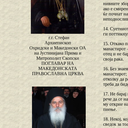
нивните збо
ако е смирен
ќе почнат на
неподнослив
14. Суетниот
ги поттикнув
г.г. Стефан
Архиепископ
15. Откако п
Охридски и Македонски ОА
манастирот –
на Јустинијана Прима и
отец и не ба
Митрополит Скопски
своја рака.
ПОГЛАВАР НА
МАКЕДОНСКАТА
16. Без знае
ПРАВОСЛАВНА ЦРКВА
манастирот; 
отколку да 
треба да бид
17. Не барај
рече да се н
му открие на
пиење.
18. Некој, к
сведок за то