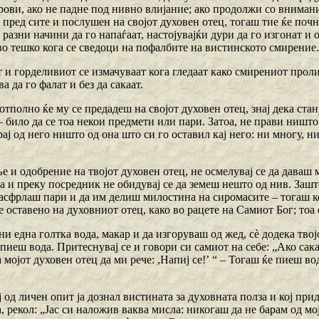
рови, ако не падне под нивно влијание; ако продолжи со вниман
 пред сите и послушен на својот духовен отец, тогаш тие ќе почн
 разни начини да го напаѓаат, настојувајќи дури да го изгонат и
о тешко кога се сведоци на пофалбите на вистинското смирение.
 и горделивиот се измачуваат кога гледаат како смирениот проли
а да го фалат и без да сакаат.
отполно ќе му се предадеш на својот духовен отец, знај дека ста
 било да се тоа некои предмети или пари. Затоа, не прави ништо
рај од него ништо од она што си го оставил кај него: ни многу, ни
ње и одобрение на твојот духовен отец, не осмелувај се да даваш
а и преку посредник не обидувај се да земеш нешто од нив. Зашт
расфрлаш пари и да им делиш милостина на сиромасите – тогаш к
е оставено на духовниот отец, како во рацете на Самиот Бог; тоа 
 ни една голтка вода, макар и да изгоруваш од жед, сѐ додека твој
апиеш вода. Притеснувај се и говори си самиот на себе: „Ако сака
 мојот духовен отец да ми рече: ,Напиј се!ʼ “ – Тогаш ќе пиеш вод
ој од личен опит ја дознал вистината за духовната полза и кој пр
а, рекол: „Јас си наложив ваква мисла: никогаш да не барам од мо