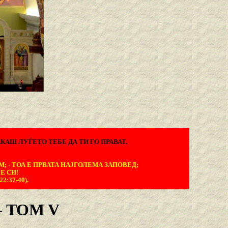
КАШ ЛУЃЕТО ТЕБЕ ДА ТИ ГО ПРАВАТ.
М; - ТОА Е ПРВАТА НАЈГОЛЕМА ЗАПОВЕД;
Е СИ!
:37-40).
 TOM V