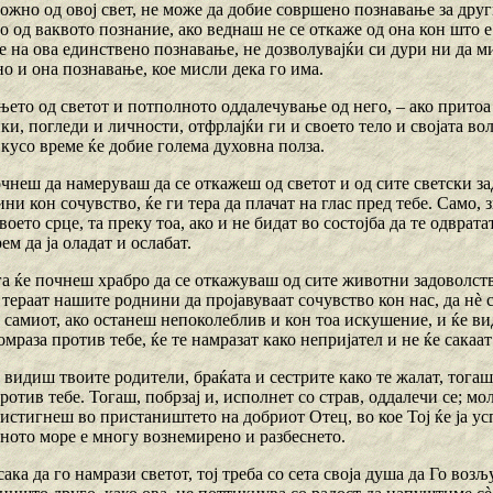
жно од овој свет, не може да добие совршено познавање за други
 од ваквото познание, ако веднаш не се откаже од она кон што 
на ова единствено познавање, не дозволувајќи си дури ни да мис
о и она познавање, кое мисли дека го има.
ето од светот и потполното оддалечување од него, – ако притоа 
ки, погледи и личности, отфрлајќи ги и своето тело и својата вол
а кусо време ќе добие голема духовна полза.
очнеш да намеруваш да се откажеш од светот и од сите светски з
ни кон сочувство, ќе ги тера да плачат на глас пред тебе. Само, з
воето срце, та преку тоа, ако и не бидат во состојба да те одврат
ем да ја оладат и ослабат.
га ќе почнеш храбро да се откажуваш од сите животни задоволств
тераат нашите роднини да пројавуваат сочувство кон нас, да нѐ со
 самиот, ако останеш непоколеблив и кон тоа искушение, и ќе в
омраза против тебе, ќе те намразат како непријател и не ќе сакаат 
и видиш твоите родители, браќата и сестрите како те жалат, тогаш 
отив тебе. Тогаш, побрзај и, исполнет со страв, оддалечи се; мо
истигнеш во пристаништето на добриот Отец, во кое Тој ќе ја усп
ното море е многу вознемирено и разбеснето.
сака да го намрази светот, тој треба со сета своја душа да Го во