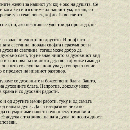
ните желби за нашиот ум кој е око на душата. Сѐ
и кога ќе ги изгониме од нашиот ум, тогаш, со
осветува секој човек, кој доаѓа во светот.
 неа, но, ако некогаш се удостои да прогледа, ќе
не го знае ни едното ни другото. И оној што
овната светлина, поради својата неразумност и
та духовна светлина, тогаш може добро да
 духовно слеп, тој не знае ништо за духовниот вид
ни врз основа на нивното дејство; тој може само да
а она што го слушнал почнува да говори за овие
о е предмет на нивниот разговор.
дуваме со духовните и божествени блага. Зашто,
на духовните блага. Напротив, доколку некој
а храна и со духовни радости.
ко и од другите земни работи, туку и од самата
 од нашата душа. Да ги намразиме не само
 да го умртвиме нашето тело преку трудови и
 сѐ додека е тоа живо, нашата душа по неопходност
заповеди.