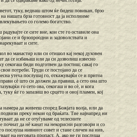
и да се одвраќаме како од нечистотија.
светот, туку, веднаш штом ќе бидеш повикан, брзо
 на нашата брза готовност да ја исполниме
овлекувањето со големо богатство.
ш радувајте се сите вие, кои сте го оставиле она
ојани се и брзопроодни и задоволствата и
нарекуваат и сите.
ошол во манастир или си отишол кај некој духовен
жат да се избањаш или да си дозволиш извесно
ку секогаш биди подготвен да постиш; сакај го
свои потреби. Труди се постојано да се
есна утеха послушај го, откажувајќи се и притоа
ст прави сѐ што си должен да правиш, а сето она што
азувајќи го сето ова, секогаш и во сѐ, и кога
, туку ќе го запазиш во срцето и оној пламен, кој
ата намера да живееш според Божјата волја, или да
 подвизи преку некои од браќата. Тие најнапред ни
туваат да не се отуѓуваме од телесните
ќе почнат да нѐ канат на некорисни разговори и со
 го послуша нивниот совет и стане сличен на нив,
уваат на неговата пропаст. А, ако не ги послуша