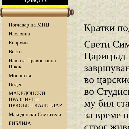
5,208,773
Поглавар на МПЦ
Кратки по
Насловна
Свети Сим
Епархии
Вести
Цариград к
Нашата Православна
завршувањ
Црква
Монаштво
во царски
Видео
во Студис
МАКЕДОНСКИ
ПРАЗНИЧЕН
му бил ст
ЦРКОВЕН КАЛЕНДАР
за време 
Македонски Светители
БИБЛИЈА
строг жив