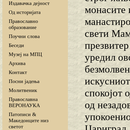
Издавачка дејност
монасите и
Од историјата
манастиро
Православно
образование
свети Мам
Поучни слова
презвитер
Беседи
Музеј на МПЦ
уредил ов
Архива
безмолвен
Контакт
искусниот
Посни јадења
спокојот 
Молитвеник
Православна
од незадо
ВЕРОНАУКА
упокоенио
Патописи &
Македонците низ
Цариград.
светот