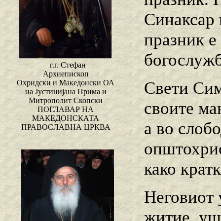
Синаксар 
празник е
богослужб
г.г. Стефан
Архиепископ
Свети Сим
Охридски и Македонски ОА
на Јустинијана Прима и
Митрополит Скопски
своите ма
ПОГЛАВАР НА
МАКЕДОНСКАТА
а во слоб
ПРАВОСЛАВНА ЦРКВА
општохрис
како кратк
Неговиот 
житие, уш