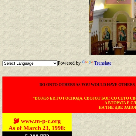
Powered by
Translate
DO ONTO OTHERS AS YOU WOULD HAVE OTHERS 
“ВОЗЉУБИ ГО ГОСПОДА, СВОЈОТ БОГ, СО СЕТО СВО
А ВТОРАТА Е С
НА ТИЕ ДВЕ ЗАПОВ
www.m-p-c.org
As of March 23, 1998: