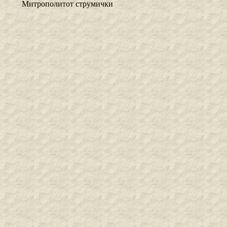
Митрополитот струмички