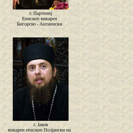
г. Партениј
Епископ викарен
Бигорско - Антаниски
г. Јаков
викарен епископ Полјански на