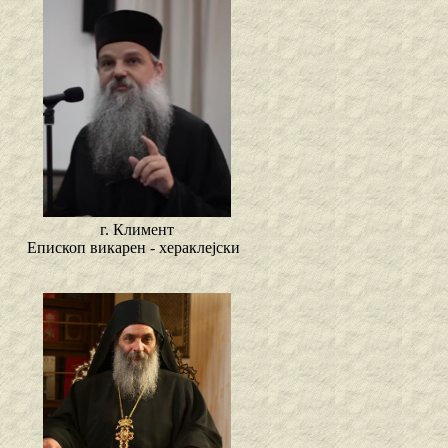
г. Климент
Епископ викарен - хераклејски