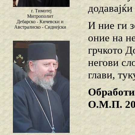
додавајќи 
г. Тимотеј
Митрополит
Дебарско - Кичевски и
И ние ги 
Австралиско - Сиднејски
оние на не
грчкото Д
негови сл
глави, тук
Обработи
О.М.П. 2