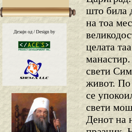
што била 
на тоа мес
великодос
Дезајн од / Design by
целата та
манастир.
свети Сим
живот. По
се упокои
свети мош
Денот на 
празник. 