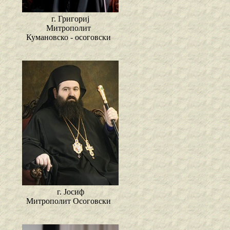
г. Григориј
Митрополит
Кумановско - осоговски
г. Јосиф
Митрополит Осоговски