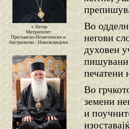
препишува
Во одделна
г. Петар
Митрополит
негови сло
Преспанско-Пелагониски и
Австралиско - Новозеландски
духовен у
пишувани 
печатени н
Во грчкот
земени не
и поучнит
изоставајќ