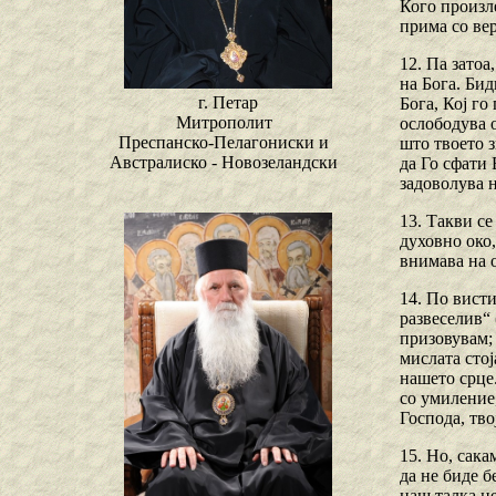
Кого произле
прима со ве
12. Па затоа
на Бога. Бид
г. Петар
Бога, Кој го
Митрополит
ослободува о
Преспанско-Пелагониски и
што твоето з
Австралиско - Новозеландски
да Го сфати 
задоволува 
13. Такви се
духовно око,
внимава на о
14. По висти
развеселив“ 
призовувам; 
мислата стој
нашето срце.
со умиление
Господа, твој
15. Но, сака
да не биде б
наш талка не