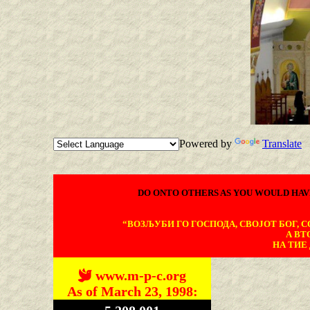
Powered by
Translate
DO ONTO OTHERS AS YOU WOULD HAV
“ВОЗЉУБИ ГО ГОСПОДА, СВОЈОТ БОГ, СО
А ВТ
НА ТИЕ 
www.m-p-c.org
As of March 23, 1998: