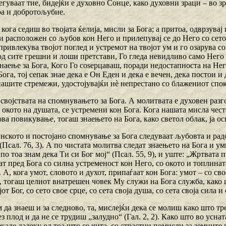
гуваат тие, бидејќи е духовно Сонце, како духовни зраци – во зр
ра и добротољубие.
, кога седиш во твојата ќелија, мисли за Бога; а притоа, одврзувај
и расположен со љубов кон Него и прилепувај се до Него со сето
 привлекува твојот поглед и устремот на твојот ум и го озарува с
д сите грешни и лоши претстави, Го гледа невидливо само Него и
наење за Бога, Кого Го соѕерцаваш, поради недостапноста на Нег
Бога, тој сепак знае дека е Он Еден и дека е вечен, дека постои и
нашите стремежи, удостојувајќи нѐ непрестано со блажениот спок
 својствата на спомнувањето за Бога. А молитвата е духовен разг
 окото на душата, се устремени кон Бога. Кога нашата мисла чес
ва повикување, тогаш знаењето на Бога, како светол облак, ја ос
нското и постојано спомнување за Бога следуваат љубовта и рад
(Псал. 76, 3). А по чистата молитва следат знаењето на Бога и у
по тоа знам дека Ти си Бог мој“ (Псал. 55, 9), и уште: „Жртвата п
ат пред Бога со силна устременост кон Него, со окото и топлина
 А, кога умот, словото и духот, припаѓаат кон Бога: умот – со с
, тогаш целиот внатрешен човек Му служи на Бога служба, како 
от Бог, со сето свое срце, со сета своја душа, со сета своја сила и 
м да знаеш и за следново, та, мислејќи дека се молиш како што тр
ез плод и да не се трудиш „залудно“ (Гал. 2, 2). Како што во усн
каде далеку од тоа што се чита, со страстни помисли за земните 