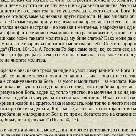
е и пееме, истото ни се случува и во духовната молитва. Често 
нието не го следат тоа, не го устремуваат своето око кон Бога,
во се отклонуваме во некакви други помисли. И, ако мислата оби
а, не Го замислува присутен; нема жива претстава за Него, тогаш,
 талка некаде настрана – во некакви мечтаења, е заробувана од 
а кај оној што се моли нема молитвено расположение, тогаш тој и
аш како може таквата молитва да му биде слатка? Како може да се
 моли, а не извршува вистинска молитва во себе. Светиот пророк
да“ (Псал. 104, 3). А Господа Го бара само оној, кој со сета сво
Бога, отфрлувајќи ја секоја световна помисла, за да може што по
е на чистата молитва.
 објаснам ова: какво треба да биде во умот соѕерцанието за Бога 
едба со нашите телесни очи и со нашиот јазик… она што е светло
тоа е спомнувањето за Бога – за умот и молитвата – за мислата. К
ва никаков звук, но со од она што го гледа окото добива претстава
ремува кон Бога, воден од топло чувство, во молчење и во најед
о тоа го добива уверувањето за идната светлина. И како што јази
риени желби на срцето, така и мислата, која топло и често ги и
ога прозбите на душата, Кој знае сѐ, а со својата постојаност во
утробата на милосрдниот Бог и го прима богатството на спасение
, Боже, не отфрлуваш“ (Псал. 50, 17).
то е чистата молитва, може да ви помогне претставата за оние шт
аш да имаш можност да се појавиш пред земниот цар, тогаш се тр