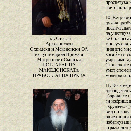
просветува и
световната р
10. Ветровит
духови разбу
празнувањата
да учествува
ќе бидеш сам
г.г. Стефан
многумина м
Архиепископ
нивните мисл
Охридски и Македонски ОА
кога ќе ги у
на Јустинијана Прима и
умртвиме му
Митрополит Скопски
Стапалките в
ПОГЛАВАР НА
умот спомени
МАКЕДОНСКАТА
молитвата и
ПРАВОСЛАВНА ЦРКВА
11. Кога не
добродетелт
зборови се п
ги избришеш
скрушено срц
видат околу 
овие нивни н
избегнуваш 
стражарница