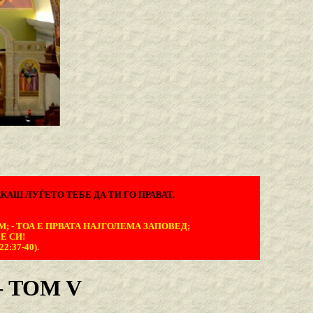
КАШ ЛУЃЕТО ТЕБЕ ДА ТИ ГО ПРАВАТ.
М; - ТОА Е ПРВАТА НАЈГОЛЕМА ЗАПОВЕД;
Е СИ!
:37-40).
 TOM V