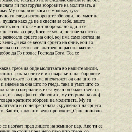
мислата ги повторува зборовите на молитвата, а
 Кому Му говориме кога се молиме, туку
чно ги следи изговорените зборови, но, умот не
 душата како да не е свесна за себе, зашто
нешто, кон што самиот доброволно оди и се
 не сознава пред Кого се моли, не знае за што се
 развесели срцето на оној, кој има само изглед на
 вели: „Нека се весели срцето на оние, кои Го
ја мисла и со сето свое внатрешно расположение
добро да Го познае Господа Бога. Тоа се
и каква треба да биде молитвата во нашите мисли,
сниот зрак за очите и изговарањето на зборовите
ако што окото го прима впечатокот од она што го
 и знаење за она што го гледа, така и умот што со
ноставно соѕерцание, е озаруван од божествената
кот, изговарајќи ги зборовите, му открива на оној
зговара кратките зборови на молитвата, Му ги
 молитвата и со непрестаната скрушеност на срцето
то. Зашто, како што вели пророкот: „Срце понизно
о се наоѓаат пред лицето на земниот цар. Ако ти се
удиш да стоиш пред него како што треба, со