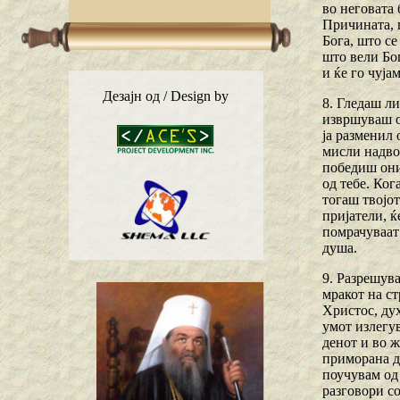
во неговата 
Причината, п
Бога, што се
што вели Бог
и ќе го чуја
Дезајн од / Design by
8. Гледаш ли
извршуваш он
ја разменил 
мисли надвор
победиш они
од тебе. Ко
тогаш твојо
пријатели, ќ
помрачуваат 
душа.
9. Разрешува
мракот на ст
Христос, дух
умот излегув
денот и во ж
приморана да
поучувам од 
разговори со