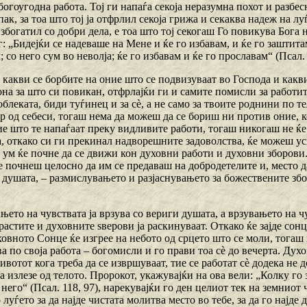
богоугодна работа. Тој ги напаѓа секоја неразумна похот и разбесн
ак, за тоа што тој ја отфрлил секоја грижа и секаква надеж на лу
 збогатил со добри дела, е тоа што тој секогаш Го повикува Бога
: „Бидејќи се надеваше на Мене и ќе го избавам, и ќе го заштит
м; со него сум во неволја; ќе го избавам и ќе го прославам“ (Псал. 
 какви се борбите на оние што се подвизуваат во Господа и какви
а за што си повикан, отфрлајќи ги и самите помисли за работите,
облеката, биди туѓинец и за сѐ, а не само за твоите роднини по т
 од себеси, тогаш нема да можеш да се бориш ни против оние, ко
е што те напаѓаат преку видливите работи, тогаш никогаш не ќ
га, откако си ги прекинал надворешните задоволства, ќе можеш 
т ум ќе почне да се движи кон духовни работи и духовни зборови
е почнеш целосно да им се предаваш на добродетелите и, место д
душата, – размислувањето и разјаснувањето за божествените зборо
њето на чувствата ја врзува со вериги душата, а врзувањето на ч
растите и духовните ѕверови ја раскинуваат. Откако ќе зајде сонц
овното Сонце ќе изгрее на небото од срцето што се моли, тогаш
а по своја работа – богомисли и го прави тоа сѐ до вечерта. Дух
ивотот кога треба да се извршуваат, тие се работат сѐ додека не 
 излезе од телото. Пророкот, укажувајќи на ова вели: „Колку го з
него“ (Псал. 118, 97), нарекувајќи го ден целиот тек на земнио
 луѓето за да најде чистата молитва место во тебе, за да го најде 