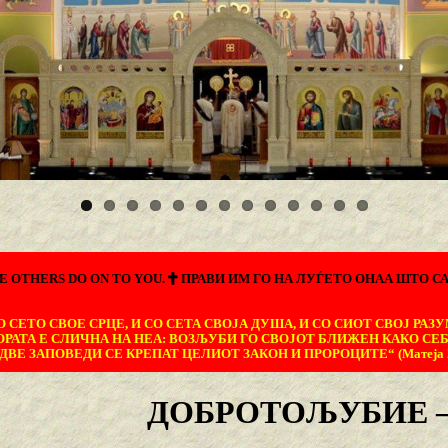
E OTHERS DO ON TO YOU.
ПРАВИ ИМ ГО НА ЛУЃЕТО ОНАА ШТО СА
 СЕТО СВОЕ СРЦЕ, И СО СЕТА СВОЈА ДУША, И СО СИОТ СВОЈ РАЗУ
ОРАТА Е СЛИЧНА НА НЕА: ВОЗЉУБИ ГО СВОЈОТ БЛИЖЕН КАКО СЕБ
ДВЕ ЗАПОВЕДИ СЕ КРЕПАТ ЦЕЛИОТ ЗАКОН И ПРОРОЦИТЕ“ (Матеја 22
ДОБРОТОЉУБИЕ –