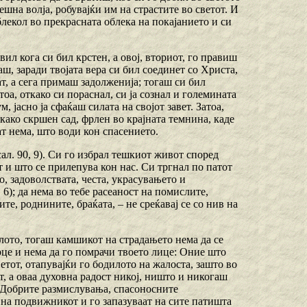
решна волја, робувајќи им на страстите во светот. И
облекол во прекрасната облека на покајанието и си
.
вил кога си бил крстен, а овој, вториот, го правиш
аш, заради твојата вера си бил соединет со Христа,
ат, а сега примаш задолженија; тогаш си бил
оа, откако си пораснал, си ја сознал и големината
, јасно ја сфаќаш силата на својот завет. Затоа,
 како скршен сад, фрлен во крајната темнина, каде
ат нема, што води кон спасението.
л. 90, 9). Си го избрал тешкиот живот според
т и што се прилепува кон нас. Си тргнал по патот
о, задоволствата, честа, украсувањето и
6); да нема во тебе расеаност на помислите,
е, роднините, браќата, – не среќавај се со нив на
елото, тогаш камшикот на страдањето нема да се
рце и нема да го помрачи твоето лице: Оние што
етот, отапувајќи го бодилото на жалоста, зашто во
, а оваа духовна радост никој, ништо и никогаш
т. Добрите размислувања, спасоносните
 на подвижникот и го запазуваат на сите патишта