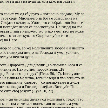
ак им ги дава на душата, која како награда ги
 го својот ум од сѐ друго – потполно предавај Му се
 твое срце. Мислењето за Бога е соѕерцание на
о Својата светлина. Умот што се обраќа кон Бога се
 погледот негов се просветлува. Не гледај на тоа
овата слава е неможно; но, иако умот твој не може
 дека го заплискува со Својата љубов и ги
ој во Него.
овор со Бога, во кој молитвените зборови и нашето
то го повикува името на Господа и умот усилено
ветлува целата душа.
оста. Пророкот Давид вели: „Го спомнав Бога и се
милението. Пак истиот пророк вели: „Те
ред Бога е смирен дух“ (Псал. 50, 17). Кога умот и
та на нашата молитва, тогаш следи и умилението на
воето внимание, словото – со повикување и духот –
што заповеда и Господ, велејќи: „Возљуби Го
со сите свој разум“ (Лука 10, 27).
еба, – да не бидеш далеку од молитвата, трудот твој
ата молитва се читаат понекогаш псалмите, а умот
предмети, така што не ја следиме смислата на она