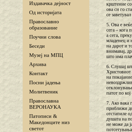
Издавачка дејност
крштение со 
ова си го ст
Од историјата
се заветувал
Православно
5. Ова е веќ
образование
сега – кога 
а сега, прек
Поучни слова
младенец и н
Беседи
на дарот и т
внимавај, др
Музеј на МПЦ
што има плач
Архива
6. Слушај ш
Христовиот д
Контакт
на покајание
Посни јадења
невоздржливо
отклонување 
Молитвеник
патот по кој
Православна
7. Ако вака 
ВЕРОНАУКА
приближи до
отстапиле од
Патописи &
душата на п
Македонците низ
не може да ј
светот
потсетувања