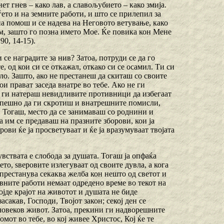
ет гнев – како лав, а славољубието – како змија.
ѓето и на земните работи, и што се прилепил за
 на помош и се надева на Неговото ветување, како
ам, зашто го позна името Мое. Ќе повика кон Мене
90, 14-15).
 се наградите за нив? Затоа, потруди се да го
 од кои си се откажал, откако си се осамил. Ти си
ело. Зашто, ако не престанеш да скиташ со своите
и прават заседа внатре во тебе. Ако не ги
е ги натераш невидливите противници да избегаат
успешно да ги скротиш и внатрешните помисли,
. Тогаш, место да се занимаваш со роднини и
а им се предаваш на празните зборови, кои ја
ви ќе ја просветуваат и ќе ја вразумуваат твојата
увствата е слобода за душата. Тогаш ја опфаќа
ето, ѕверовите излегуваат од своите дувла, а кога
 престанува секаква желба кон нешто од светот и
овните работи немаат одредено време во текот на
дојде крајот на животот и душата не биде
асакав, Господи, Твојот закон; секој ден се
т човеков живот. Затоа, прекини ги надворешните
домот во тебе, во кој живее Христос, Кој ќе те