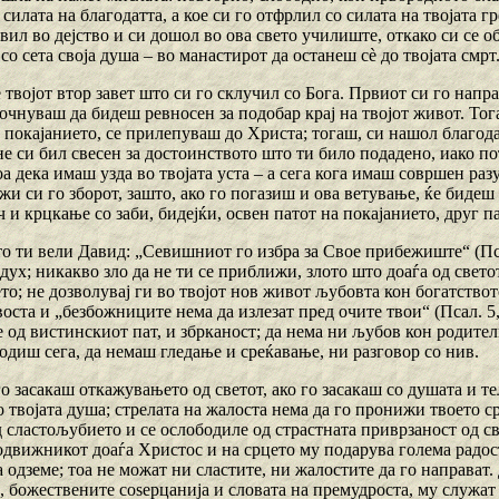
силата на благодатта, а кое си го отфрлил со силата на твојата г
авил во дејство и си дошол во ова свето училиште, откако си се 
 со сета своја душа – во манастирот да останеш сѐ до твојата смрт
е твојот втор завет што си го склучил со Бога. Првиот си го напра
почнуваш да бидеш ревносен за подобар крај на твојот живот. Тог
у покајанието, се прилепуваш до Христа; тогаш, си нашол благод
е си бил свесен за достоинството што ти било подадено, иако пот
оа дека имаш узда во твојата уста – а сега кога имаш совршен разум
жи си го зборот, зашто, ако го погазиш и ова ветување, ќе бидеш
 и крцкање со заби, бидејќи, освен патот на покајанието, друг п
то ти вели Давид: „Севишниот го избра за Свое прибежиште“ (Пса
ух; никакво зло да не ти се приближи, злото што доаѓа од свето
то; не дозволувај ги во твојот нов живот љубовта кон богатствот
ста и „безбожниците нема да излезат пред очите твои“ (Псал. 5, 
од вистинскиот пат, и збрканост; да нема ни љубов кон родителит
 одиш сега, да немаш гледање и среќавање, ни разговор со нив.
го засакаш откажувањето од светот, ако го засакаш со душата и т
 твојата душа; стрелата на жалоста нема да го пронижи твоето с
 сластољубието и се ослободиле од страстната приврзаност од св
одвижникот доаѓа Христос и на срцето му подарува голема радост
а одземе; тоа не можат ни сластите, ни жалостите да го направа
, божествените соѕерцанија и словата на премудроста, му служат