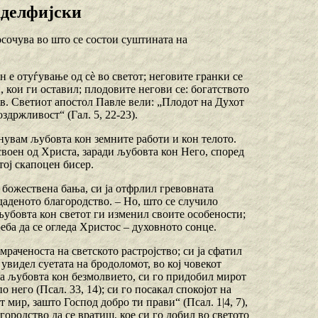
аделфијски
посочува во што се состои суштината на
 е отуѓување од сѐ во светот; неговите гранки се
 кои ги оставил; плодовите негови се: богатството
ив. Светиот апостол Павле вели: „Плодот на Духот
оздржливост“ (Гал. 5, 22-23).
нувам љубовта кон земните работи и кон телото.
усвоен од Христа, заради љубовта кон Него, според
 тој скапоцен бисер.
а божествена бања, си ја отфрлил гревовната
здаденото благородство. – Но, што се случило
љубовта кон светот ги изменил своите особености;
еба да се огледа Христос – духовното сонце.
омраченоста на светското растројство; си ја сфатил
 увидел суетата на бродоломот, во кој човекот
на љубовта кон безмолвието, си го придобил мирот
 него (Псал. 33, 14); си го посакал спокојот на
т мир, зашто Господ добро ти прави“ (Псал. 1|4, 7),
городство да се вратиш, кое си го добил во светото