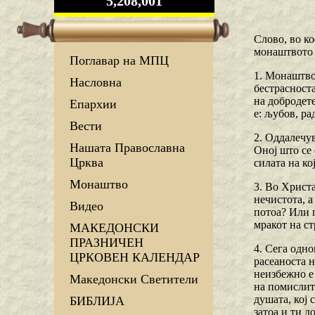
5,208,001
Слово, во ко
монаштвото
Поглавар на МПЦ
1. Монаштвот
Насловна
бестрасност
на добродет
Епархии
е: љубов, ра
Вести
2. Оддалечу
Нашата Православна
Оној што се 
Црква
силата на ко
Монаштво
3. Во Христа
нечистота, а
Видео
потоа? Или 
мракот на ст
МАКЕДОНСКИ
ПРАЗНИЧЕН
4. Сега одно
ЦРКОВЕН КАЛЕНДАР
расеаноста н
неизбежно е
Македонски Светители
на помислите
душата, кој 
БИБЛИЈА
затоа и ти д