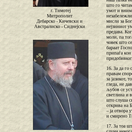
што го читам
умот и внима
г. Тимотеј
незабележли
Митрополит
мисли за Бог
Дебарско - Кичевски и
нејзиниот ум
Австралиско - Сиднејски
предава. Ког
моли, па тог
човек што се
бараат Госпо
припаѓа кон 
придобивкит
16. За да го
правам спор
за јазикот, 
гледа, не да
љубов се уст
светлина и в
што слуша ск
открива на Б
– ја отвора 
и смирено Ти
17. За тоа ш
случи неког