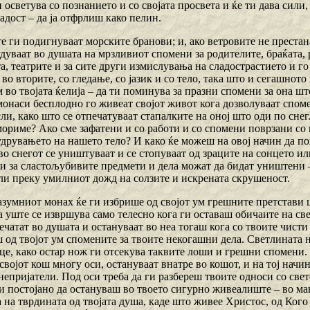
 осветува со познанието и со својата просвета и ќе ти дава сили, 
адост – да ја отфрлиш како пелин.
е ги подигнуваат морските бранови; и, ако ветровите не престан
дуваат во душата на мрзливиот спомени за родителите, браќата, р
, театрите и за сите други измислувања на сладострастието и го 
 во вторите, со гледање, со јазик и со тело, така што и сегашнот
 во твојата ќелија – да ти поминува за празни спомени за она што
онаси бесплодно го живеат својот живот кога дозволуваат спомен
и, како што се отпечатуваат стапалките на оној што оди по снег
мориме? Ако сме зафатени и со работи и со спомени поврзани со
друвањето на нашето тело? И како ќе можеш на овој начин да п
о снегот се уништуваат и се стопуваат од зраците на сонцето ил
 за сластољубивите предмети и дела можат да бидат уништени – и
ли преку умилниот дожд на солзите и искрената скрушеност.
разумниот монах ќе ги избрише од својот ум грешните претстави 
а уште се извршува само телесно кога ги оставаш обичаите на с
ечатат во душата и остануваат во неа тогаш кога со твоите чист
 од твојот ум спомените за твоите некогашни дела. Светлината н
е, како остар нож ги отсекува таквите лоши и грешни спомени. У
својот кош многу оси, остануваат внатре во кошот, и на тој начи
епријатели. Под оси треба да ги разбереш твоите односи со свето
и постојано да остануваш во твоето сигурно живеалиште – во ма
 на тврдината од твојата душа, каде што живее Христос, од Кого