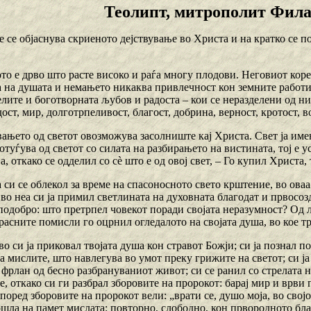
Теолипт, митрополит Фил
е се објаснува скриеното дејствување во Христа и на кратко се 
о е дрво што расте високо и раѓа многу плодови. Неговиот корен
а на душата и немањето никаква привлечност кон земните работи,
елите и боготворната љубов и радоста – кои се неразделени од н
дост, мир, долготрпеливост, благост, добрина, верност, кротост, в
вањето од светот овозможува засолниште кај Христа. Свет ја име
отуѓува од светот со силата на разбирањето на вистината, тој е 
ја, откако се одделил со сѐ што е од овој свет, – Го купил Христа,
 си се облекол за време на спасоносното свето крштение, во ова
 во неа си ја примил светлината на духовната благодат и првосо
подобро: што претрпел човекот поради својата неразумност? Од 
расните помисли го оцрнил огледалото на својата душа, во кое тр
во си ја приковал твојата душа кон стравот Божји; си ја познал п
а мислите, што навлегува во умот преку грижите на светот; си ја
 фрлан од бесно разбрануваниот живот; си се ранил со стрелата 
, откако си ги разбрал зборовите на пророкот: барај мир и врви по
според зборовите на пророкот вели: „врати се, душо моја, во својо
ошла на памет мислата: повторно, слободно, кон првородното бла