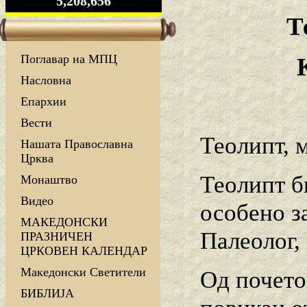
5,208,656
Т
Поглавар на МПЦ
Насловна
Епархии
Вести
Теолипт, 
Нашата Православна
Црква
Теолипт б
Монаштво
Видео
особено з
МАКЕДОНСКИ
Палеолог, 
ПРАЗНИЧЕН
ЦРКОВЕН КАЛЕНДАР
Македонски Светители
Од почето
БИБЛИЈА