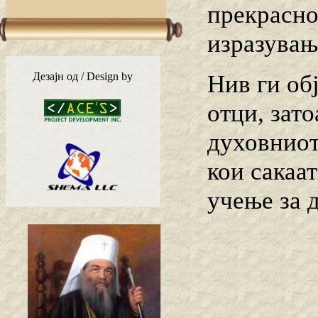
прекрасно
изразувањ
Нив ги об
Дезајн од / Design by
отци, зат
духовниот
кои сакаа
учење за 