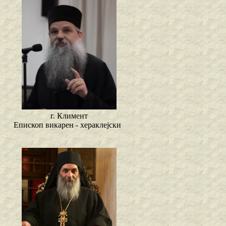
г. Климент
Епископ викарен - хераклејски