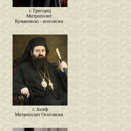
г. Григориј
Митрополит
Кумановско - осоговски
г. Јосиф
Митрополит Осоговски