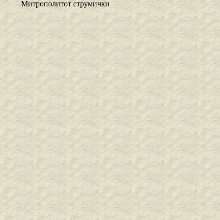
Митрополитот струмички