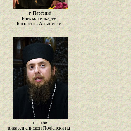
г. Партениј
Епископ викарен
Бигорско - Антаниски
г. Јаков
викарен епископ Полјански на