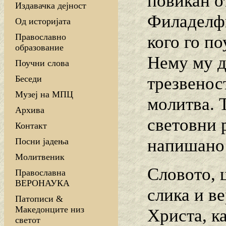
повикан о
Издавачка дејност
Филаделфи
Од историјата
Православно
кого го п
образование
Нему му д
Поучни слова
трезвеност
Беседи
Музеј на МПЦ
молитва. Т
Архива
световни 
Контакт
напишано 
Посни јадења
Молитвеник
Словото, 
Православна
ВЕРОНАУКА
слика и в
Патописи &
Македонците низ
Христа, ка
светот