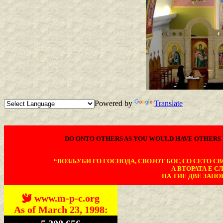
Powered by
Translate
DO ONTO OTHERS AS YOU WOULD HAVE OTHERS 
“ВОЗЉУБИ ГО ГОСПОДА, СВОЈОТ БОГ, СО СЕТО СВО
А ВТОРАТА Е С
НА ТИЕ ДВЕ ЗАПОВ
www.m-p-c.org
As of March 23, 1998: