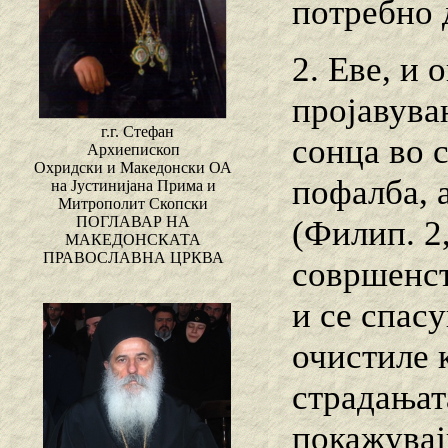
потребно 
2. Еве, и 
пројавува
г.г. Стефан
сонца во с
Архиепископ
Охридски и Македонски ОА
пофалба, 
на Јустинијана Прима и
Митрополит Скопски
ПОГЛАВАР НА
(Филип. 2
МАКЕДОНСКАТА
ПРАВОСЛАВНА ЦРКВА
совршенст
и се спас
очистиле к
страдањата
покажувај