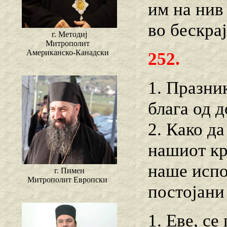
им на нив
во бескра
г. Методиј
Митрополит
Американско-Канадски
252.
1. Празни
блага од д
2. Како д
нашиот кр
наше испо
г. Пимен
Митрополит Европски
постојани
1. Еве, с