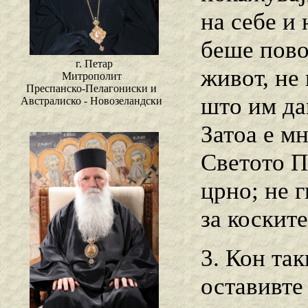
на себе и
беше пово
г. Петар
живот, не
Митрополит
Преспанско-Пелагониски и
што им да
Австралиско - Новозеландски
Затоа е м
Светото П
црно; не 
за коските
3. Кон так
оставивте