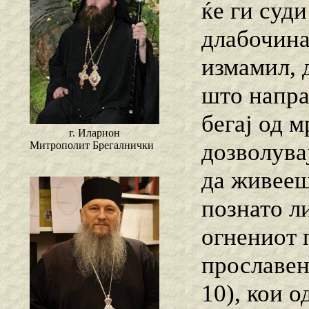
ќе ги суди
длабочина
измамил, 
што напра
бегај од 
г. Иларион
дозволува
Митрополит Брегалнички
да живееш
познато л
огнениот п
прославен 
10), кои 