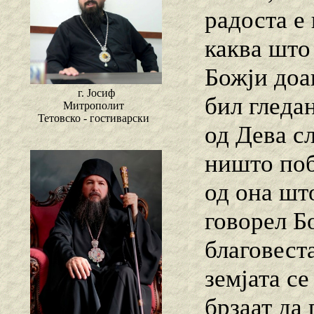
радоста е 
каква што
Божји доа
г. Јосиф
бил гледа
Митрополит
Тетовско - гостиварски
од Дева с
ништо поб
од она шт
говорел Бо
благовеста
земјата се
брзаат да 