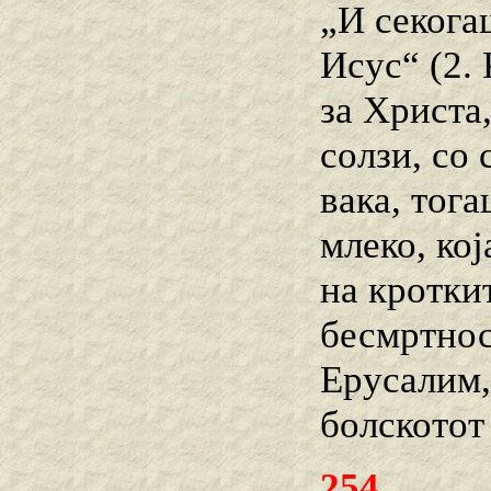
„И секога
Исус“ (2. 
за Христа
солзи, со
вака, тога
млеко, кој
на кротки
бесмртнос
Ерусалим,
болскотот
254.