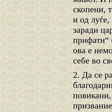
скопени, 
и од луѓе,
заради ца
прифати“ 
ова е немо
себе во св
2. Да се р
благодари
повикани,
призвание,