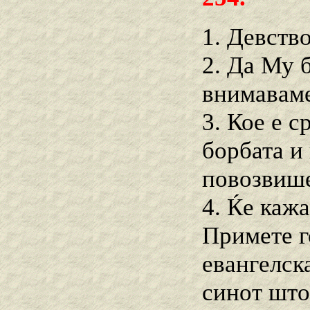
1. Девств
2. Да Му 
внимаваме
3. Кое е с
борбата и
повозвише
4. Ќе каж
Примете г
евангелска
синот што