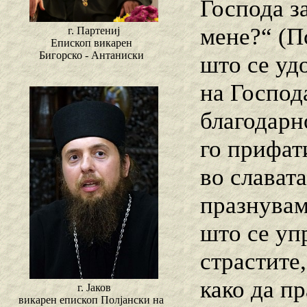
Господа з
мене?“ (Пс
г. Партениј
Епископ викарен
Бигорско - Антаниски
што се уд
на Господа
благодарн
го прифат
во славата
празнувам
што се уп
страстите,
како да пр
г. Јаков
викарен епископ Полјански на