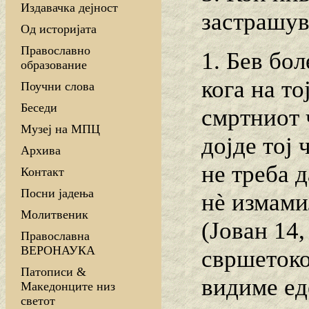
Издавачка дејност
застрашув
Од историјата
Православно
1. Бев бо
образование
кога на то
Поучни слова
Беседи
смртниот ч
Музеј на МПЦ
дојде тој 
Архива
не треба 
Контакт
Посни јадења
нѐ измами
Молитвеник
(Јован 14,
Православна
ВЕРОНАУКА
свршетокот
Патописи &
видиме еде
Македонците низ
светот