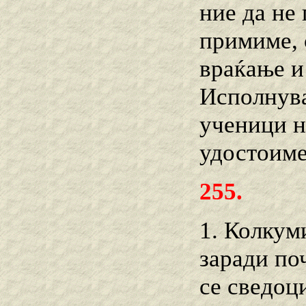
ние да не 
примиме, 
враќање и
Исполнува
ученици н
удостоиме
255.
1. Колкум
заради по
се сведоц