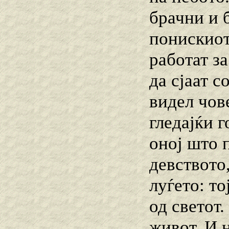
брачни и 
понискиот
работат за
да сјаат с
видел чове
гледајќи г
оној што 
девството
луѓето: то
од светот.
живот. И 