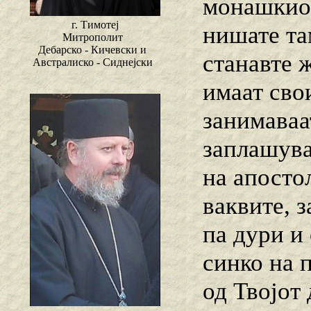
монашкиот
г. Тимотеј
нишате та
Митрополит
Дебарско - Кичевски и
станавте 
Австралиско - Сиднејски
имаат сво
занимаваа
заплашува
на апосто
ваквите, 
па дури и
синко на 
од Твојот 