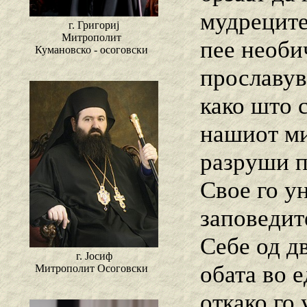
мудреците
г. Григориј
Митрополит
пее необич
Кумановско - осоговски
прославув
како што 
нашиот ми
разруши п
Свое го у
заповедит
Себе од д
г. Јосиф
обата во е
Митрополит Осоговски
откако го 