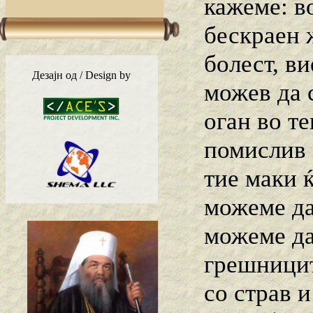
кажеме: в
бескраен 
болест, ви
Дезајн од / Design by
можев да 
оган во те
помислив 
тие маки 
можеме да
можеме да
грешницит
со страв и