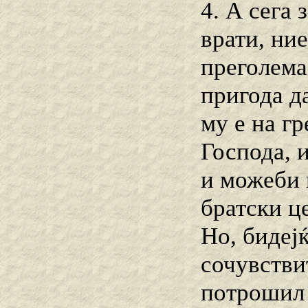
4. А сега 
врати, ние
преголема 
пригода да
му е на гр
Господа, 
и можеби н
братски це
Но, бидеј
сочувстви
потрошил 