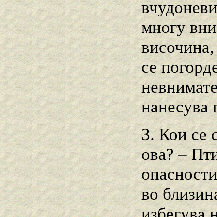
вчудоневи
многу вни
височина, 
се погорде
невнимате
нанесува 
3. Кои се 
ова? – Пт
опасности
во близин
избегува н