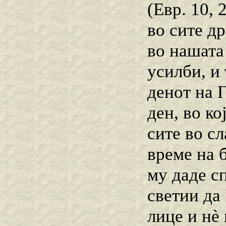
(Евр. 10, 
во сите д
во нашата
усилби, и
денот на 
ден, во ко
сите во сл
време на 
му даде сп
светии да
лице и нѐ