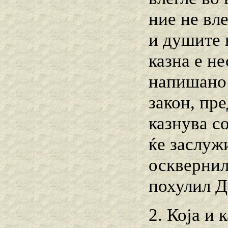
ние не вле
и душите 
казна е н
напишано:
закон, пр
казнува со
ќе заслуж
осквернил 
похулил Ду
2. Која и