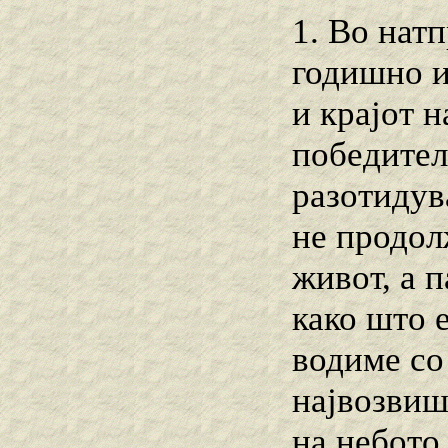
1. Во нат
годишно и
и крајот 
победители
разотидув
не продол
живот, а 
како што 
водиме со
највозвиш
на небото