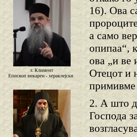
16). Ова 
пророците
а само ве
опипаа“, 
ова „и ве 
Отецот и н
г. Климент
Епископ викарен - хераклејски
примивме
2. А што 
Господа з
возгласув