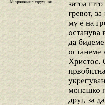
затоа што
Митрополитот струмички
гревот, за
му е на г
останува 
да бидеме
останеме 
Христос. 
првобитнат
укрепуван
монашко п
друг, за 