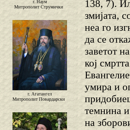
138, 7). 
г. Наум
Митрополит Струмички
змијата, с
неа го из
да се отк
заветот на
кој смртт
Евангелие
умира и о
г. Агатангел
придобиеш
Митрополит Повардарски
темнина и
на зборов