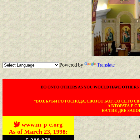
Powered by
Translate
DO ONTO OTHERS AS YOU WOULD HAVE OTHERS 
“ВОЗЉУБИ ГО ГОСПОДА, СВОЈОТ БОГ, СО СЕТО СВО
А ВТОРАТА Е С
НА ТИЕ ДВЕ ЗАПОВ
www.m-p-c.org
As of March 23, 1998: