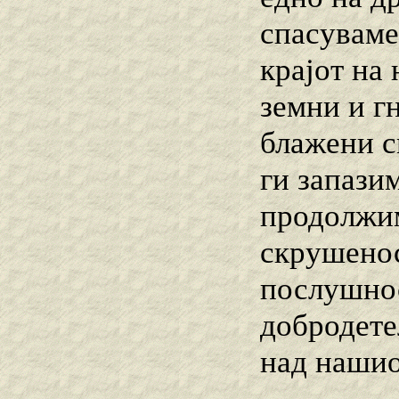
спасуваме
крајот на
земни и г
блажени с
ги запазим
продолжим
скрушенос
послушнос
добродете
над нашио