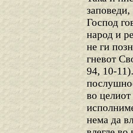
заповеди,
Господ го
народ и ре
не ги позн
гневот Сво
94, 10-11)
послушнос
во целиот
исполниме
нема да в
влегле во 