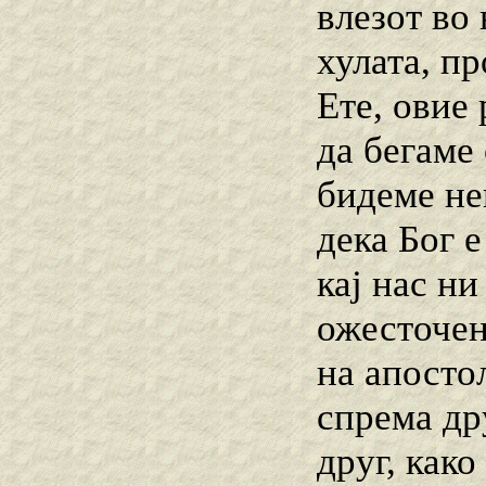
влезот во
хулата, п
Ете, овие
да бегаме 
бидеме не
дека Бог е
кај нас ни
ожесточен
на апостол
спрема др
друг, како