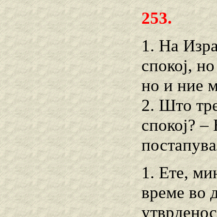
253.
1. На Изр
спокој, но
но и ние 
2. Што тр
спокој? –
постапува
1. Ете, м
време во 
утврденос