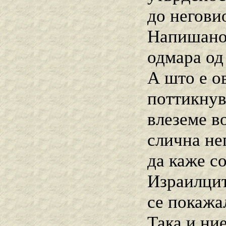
до неговио
Напишано е
одмара од 
А што е ов
поттикнув
влеземе во
слична не
да каже со
Израилците
се покажа
Така и ни