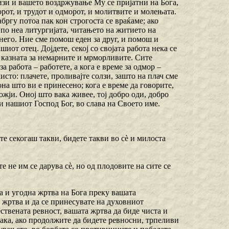
визи и вашето воздржување Му се пријатни на Бога,
рот, и трудот и одморот, и молитвите и молењата.
ргу потоа пак кон строгоста се враќаме; ако
 по неа литургијата, читањето на житието на
д него. Ние сме помош еден за друг, и помош и
иот отец. Дојдете, секој со својата работа нека се
д казната за немарните и мрморливите. Сите
за работа – работете, а кога е време за одмор –
чисто: плачете, проливајте солзи, зашто на плач сме
она што ви е принесено; кога е време да говорите,
ожји. Оној што вака живее, тој добро оди, добро
и нашиот Господ Бог, во слава на Своето име.
ете секогаш такви, бидете такви во сѐ и милоста
ите не им се дарува сѐ, но од плодовите на сите се
а и угодна жртва на Бога преку вашата
а жртва и да се принесувате на духовниот
ствената ревност, вашата жртва да биде чиста и
ака, ако продолжите да бидете ревносни, трпеливи