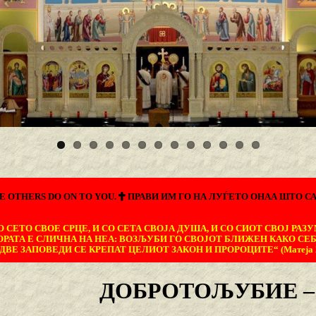
E OTHERS DO ON TO YOU.
ПРАВИ ИМ ГО НА ЛУЃЕТО ОНАА ШТО СА
 СЕТО СВОЕ СРЦЕ, И СО СЕТА СВОЈА ДУША, И СО СИОТ СВОЈ РАЗУ
ОРАТА Е СЛИЧНА НА НЕА: ВОЗЉУБИ ГО СВОЈОТ БЛИЖЕН КАКО СЕБ
ДВЕ ЗАПОВЕДИ СЕ КРЕПАТ ЦЕЛИОТ ЗАКОН И ПРОРОЦИТЕ“ (Матеја 22
ДОБРОТОЉУБИЕ –