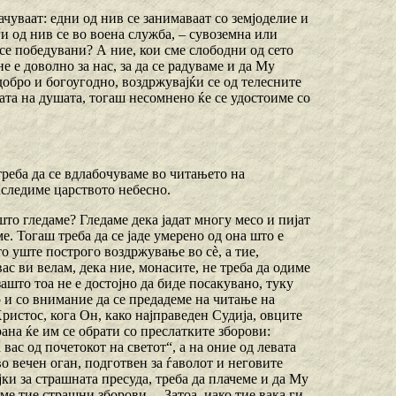
мачуваат: едни од нив се занимаваат со земјоделие и
и од нив се во воена служба, – сувоземна или
 се победувани? А ние, кои сме слободни од сето
 е доволно за нас, за да се радуваме и да Му
добро и богоугодно, воздржувајќи се од телесните
тата на душата, тогаш несомнено ќе се удостоиме со
треба да се вдлабочуваме во читањето на
наследиме царството небесно.
то гледаме? Гледаме дека јадат многу месо и пијат
ме. Тогаш треба да се јаде умерено од она што е
то уште построго воздржување во сѐ, а тие,
ас ви велам, дека ние, монасите, не треба да одиме
ашто тоа не е достојно да биде посакувано, туку
о и со внимание да се предадеме на читање на
истос, кога Он, како најправеден Судија, овците
трана ќе им се обрати со преслатките зборови:
вас од почетокот на светот“, а на оние од левата
во вечен оган, подготвен за ѓаволот и неговите
ајки за страшната пресуда, треба да плачеме и да Му
ме тие страшни зборови. – Затоа, иако тие вака ги