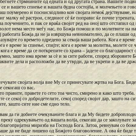
збегнете стрмнините од едната и од другата страна. Вашите под
се и вашето спиење и вашата будна состојба, и молчењето и гово
ш поумерено и поснисходливо кон својата немоќ дејствуваме, наб
г малку нѐ растрои, следниот сѐ ќе поправи: ќе почне утрената,
па поучението, и пак се враќа својот ред на оној што отстапил о
аволот нема место меѓу нас, по Божја помош и по молитвите на наш
ј работата Божја да не ја извршува невнимателно, да се плаши о
пазувајте го времето одредено за секоја ваша работа. Кога е време 
ога е време за спиење, спијте; кога е време за молитва, молете се 
кога е време да се поткрепите со храна – јадете со благодарност 
умно, зашто има време за сѐ и за сите работи, според зборовите Б
аквите дела и расположби да ве утврди, да ве укрепи и да ве држ
тсечувате својата волја вие Му се принесувате жртва на Бога. Бид
е секогаш со вас.
то правите, правете го сето тоа чисто, смирено и како што треба.
јте се секој со добродетелите, секој според својот дар, зашто на с
те, зашто сите ние сме едно тело.
увам да ги добиете очекуваните блага и да Му бидете доброплодн
преку одрекувањето од вашата волја, секогаш да се заколувате з
благопријатна миризба на Господа Бога. Затоа, ревнувам со боже
аше да не биде лишено од Божјото благоволение. А ова ќе биде т