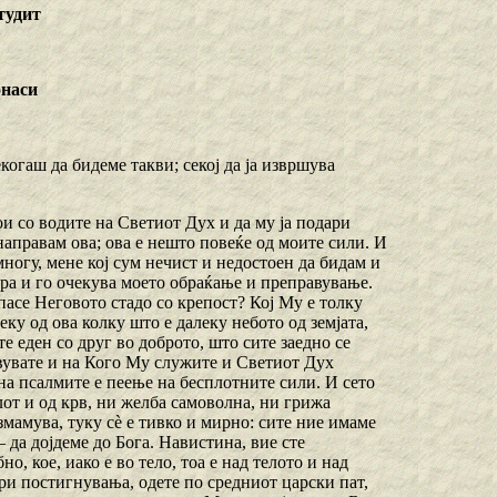
тудит
онаси
огаш да бидеме такви; секој да ја извршува
ои со водите на Светиот Дух и да му ја подари
направам ова; ова е нешто повеќе од моите сили. И
многу, мене кој сум нечист и недостоен да бидам и
бара и го очекува моето обраќање и преправување.
 пасе Неговото стадо со крепост? Кој Му е толку
еку од ова колку што е далеку небото од земјата,
е еден со друг во доброто, што сите заедно се
авувате и на Кого Му служите и Светиот Дух
на псалмите е пеење на бесплотните сили. И сето
лот и од крв, ни желба самоволна, ни грижа
мамува, туку сѐ е тивко и мирно: сите ние имаме
– да дојдеме до Бога. Навистина, вие сте
, кое, иако е во тело, тоа е над телото и над
обри постигнувања, одете по средниот царски пат,