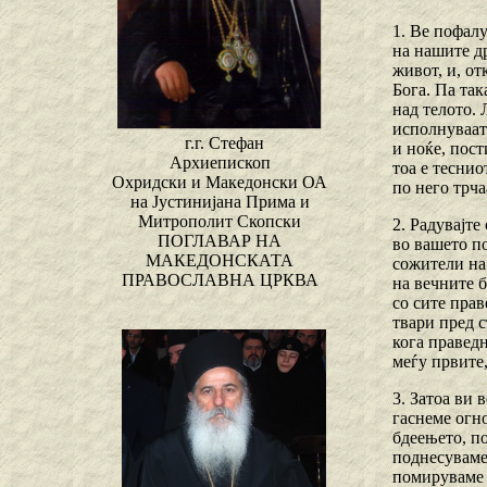
1. Ве пофал
на нашите д
живот, и, от
Бога. Па так
над телото. 
исполнуваат 
г.г. Стефан
и ноќе, пост
Архиепископ
тоа е теснио
Охридски и Македонски ОА
по него трча
на Јустинијана Прима и
Митрополит Скопски
2. Радувајте
ПОГЛАВАР НА
во вашето по
МАКЕДОНСКАТА
сожители на 
ПРАВОСЛАВНА ЦРКВА
на вечните б
со сите прав
твари пред с
кога праведн
меѓу првите
3. Затоа ви 
гаснеме огно
бдеењето, по
поднесуваме
помируваме с