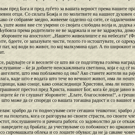
увам пред Бога и пред луѓето за вашата верност према нашите пр
ревни отци. Со силата Божја и по молитвите на нашиот духовен о
како се собравме заедно, живееме одделно од сите, се оддалечивм
а, уште живи вие сте умрени со својата слободна волја и, додека 
Љубовта према родителите не ве задржала и не ве задржува, домот
зборовите на апостолот: „Нашето живеалиште е на небесата“ (Фил
ите, бдеете, се запазувате чисти, телото го истоштувате, се одрек
т пат, кој води во живот, по кој малкумина одат. А по широкиот 
ат.
 се, радувајте се и веселете се што ви се подготвува голема награ
слушание – ќе ја добиете неискажливата светлина, која е од сѐ н
ангелите, што има поблажено од ова? Ако станете жители на рајо
лага, каде што е водата што тече во вечниот живот, има ли нешт
едници, како сонце, како сонаследници Христови, има ли нешто 
трашниот престол пред Христа, нашиот Бог, кога ќе дојде јавно во
иците ќе ги слушнат зборовите: „Елате, благословени!“, а грешн
, што може да се спореди со вашата тогашна радост и со вашиот 
велам: храбро да ги поднесуваме сите сегашни тешкотии; храбро д
т на похотата, кога се разгорува во своите страсти, по своите ч
стот, послушанието и рачната работа: со задоволство да се отка
 навредите од браќата; да учествуваме со побожност во црковнит
о сиромашката облека и со лошите обувки: да не ја сакаме човечк