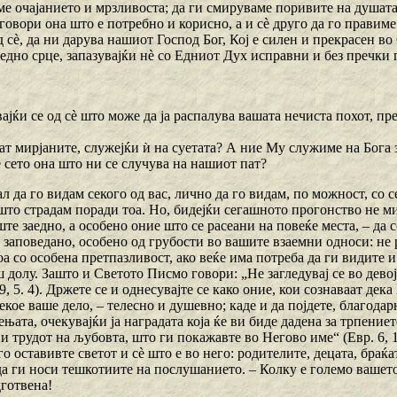
ме очајанието и мрзливоста; да ги смируваме поривите на душата
 говори она што е потребно и корисно, а и сѐ друго да го правиме 
д сѐ, да ни дарува нашиот Господ Бог, Кој е силен и прекрасен в
едно срце, запазувајќи нѐ со Едниот Дух исправни и без пречки 
ајќи се од сѐ што може да ја распалува вашата нечиста похот, пр
ат мирјаните, служејќи ѝ на суетата? А ние Му служиме на Бога з
 сето она што ни се случува на нашиот пат?
кал да го видам секого од вас, лично да го видам, по можност, со
што страдам поради тоа. Но, бидејќи сегашното прогонство не ми
ште заедно, а особено оние што се расеани на повеќе места, – да 
 заповедано, особено од грубости во вашите взаемни односи: не р
оа со особена претпазливост, ако веќе има потреба да ги видите и
 долу. Зашто и Светото Писмо говори: „Не загледувај се во девој
9, 5. 4). Држете се и однесувајте се како оние, кои сознаваат дека
кое ваше дело, – телесно и душевно; каде и да појдете, благодар
ењата, очекувајќи ја наградата која ќе ви биде дадена за трпениет
и трудот на љубовта, што ги покажавте во Негово име“ (Евр. 6, 
 го оставивте светот и сѐ што е во него: родителите, децата, браќ
да ги носи тешкотиите на послушанието. – Колку е големо вашет
дготвена!