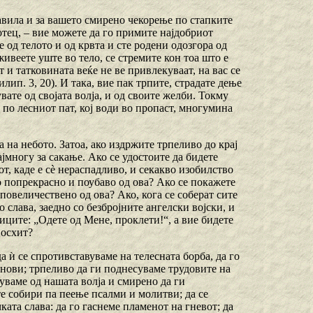
авила и за вашето смирено чекорење по стапките
тец, – вие можете да го примите најдобриот
е од телото и од крвта и сте родени одозгора од
живеете уште во тело, се стремите кон тоа што е
 и татковината веќе не ве привлекуваат, на вас се
ип. 3, 20). И така, вие пак трпите, страдате дење
увате од својата волја, и од своите желби. Токму
и по лесниот пат, кој води во пропаст, многумина
да на небото. Затоа, ако издржите трпеливо до крај
ајмногу за сакање. Ако се удостоите да бидете
т, каде е сѐ нераспадливо, и секакво изобилство
о попрекрасно и поубаво од ова? Ако се покажете
повеличествено од ова? Ако, кога се соберат сите
 слава, заедно со безбројните ангелски војски, и
иците: „Одете од Мене, проклети!“, а вие бидете
восхит?
а ѝ се спротивставуваме на телесната борба, да го
ленови; трпеливо да ги поднесуваме трудовите на
жуваме од нашата волја и смирено да ги
е собири па пеење псалми и молитви; да се
ата слава: да го гаснеме пламенот на гневот; да