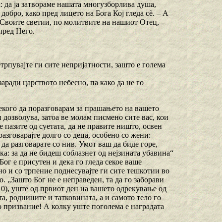
: да ја затвораме нашата многузборлива душа,
добро, како пред лицето на Бога Кој гледа сѐ. – А
о Своите светии, по молитвите на нашиот Отец, –
пред Него.
етрпувајте ги сите непријатности, зашто е голема
аради царството небесно, па како да не го
 секого да поразговарам за прашањето на вашето
 дозволува, затоа ве молам писмено сите вас, кои
се пазите од суетата, да не правите ништо, освен
азговарајте долго со деца, особено со жени:
 да разговарате со нив. Умот ваш да биде горе,
ка: за да не бидеш соблазнет од нејзината убавина“
 Бог е присутен и дека го гледа секое ваше
но и со трпение поднесувајте ги сите тешкотии во
о. „Зашто Бог не е неправеден, та да го заборави
10), уште од првиот ден на вашето одрекување од
ата, роднините и татковината, а и самото тело го
о призвание! А колку уште поголема е наградата