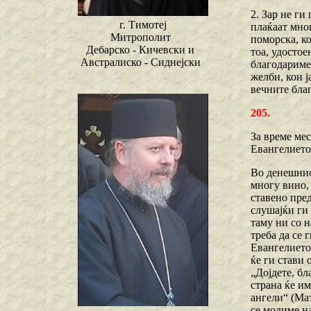
2. Зар не ги
г. Тимотеј
плаќаат мног
Митрополит
поморска, ко
Дебарско - Кичевски и
тоа, удостое
Австралиско - Сиднејски
благодариме 
желби, кои ј
вечните благ
205.
За време мес
Евангелието,
Во денешниот
многу вино, 
ставено пред
слушајќи ги 
таму ни со н
треба да се 
Евангелието
ќе ги стави 
„Дојдете, бл
страна ќе им
ангели“ (Мат
се молиме на