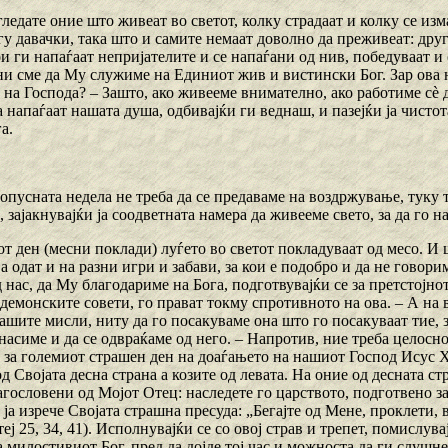
 гледате оние што живеат во светот, колку страдаат и колку се из
у давачки, така што и самите немаат доволно да преживеат: друг
и ги напаѓаат непријателите и се напаѓани од нив, победуваат и
ни сме да Му служиме на Единиот жив и вистински Бог. Зар ова не
на Господа? – Зашто, ако живееме внимателно, ако работиме сѐ 
а напаѓаат нашата душа, одбивајќи ги веднаш, и пазејќи ја чисто
а.
опусната недела не треба да се предаваме на воздржување, туку 
 зајакнувајќи ја соодветната намера да живееме свето, за да го 
 ден (месни поклади) луѓето во светот покладуваат од месо. И ш
а одат и на разни игри и забави, за кои е подобро и да не говори
 нас, да Му благодариме на Бога, подготвувајќи се за претстојно
демонските совети, го прават токму спротивното на ова. – А на в
ашите мисли, ниту да го посакуваме она што го посакуваат тие, з
гнасиме и да се одвраќаме од него. – Напротив, ние треба целосн
 за големиот страшен ден на доаѓањето на нашиот Господ Исус Хр
од Својата десна страна а козите од левата. На оние од десната с
агословени од Мојот Отец: наследете го царството, подготвено за 
 ја изрече Својата страшна пресуда: „Бегајте од Мене, проклети, 
еј 25, 34, 41). Исполнувајќи се со овој страв и трепет, помислув
 милостивиот Бог, пред да дојде тој час и можноста да ги слушне