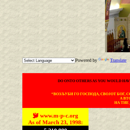
Powered by
Translate
DO ONTO OTHERS AS YOU WOULD HAV
“ВОЗЉУБИ ГО ГОСПОДА, СВОЈОТ БОГ, СО
А ВТ
НА ТИЕ 
www.m-p-c.org
As of March 23, 1998: