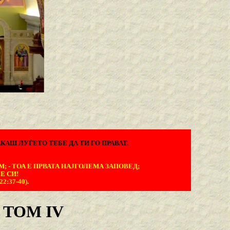
КАШ ЛУЃЕТО ТЕБЕ ДА ТИ ГО ПРАВАТ.
М; - ТОА Е ПРВАТА НАЈГОЛЕМА ЗАПОВЕД;
Е СИ!
:37-40).
 TOM IV