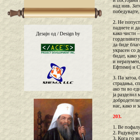
и постојани
над нив. Зат
победувајте,
2. Не попуст
паднете и да
како чисти –
Дезајн од / Design by
горделивите
да биде благ
украсен со д
бидат, како 
и неразумен,
Ефтимиј и Са
3. Па затоа,
страдања, сп
ако ти во ед
ја разделил 
добродетелит
нас, како и 
203.
1. Ве пофалу
2. Радувајте
3. Кога го з