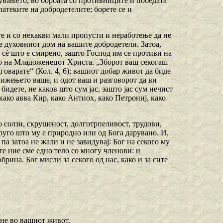
увањето, во борбата со противниците и победата
 патеките на добродетелите; борете се и
ете и со некакви мали пропусти и неработење да не
те духовниот дом на вашите добродетели. Затоа,
а сѐ што е смирено, зашто Господ им се противи на
Го на Младоженецот Христа. „Зборот ваш секогаш
одговарате“ (Кол. 4, 6); вашиот добар живот да биде
вижењето ваше, и одот ваш и разговорот да ви
бидете, не каков што сум јас, зашто јас сум нечист
 како авва Кир, како Антиох, како Петрониј, како
со солзи, скрушеност, долготрпеливост, трудови,
друго што му е природно или од Бога дарувано. И,
па затоа не жали и не завидувај: Бог на секого му
те ние сме едно тело со многу членови: и
рина. Бог мисли за секого од нас, како и за сите
етне во вашиот живот.