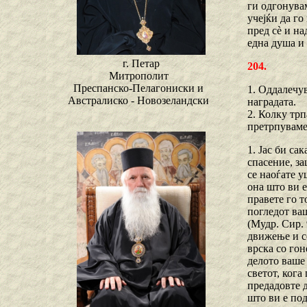
ги одгонува
учејќи да го
пред сѐ и на
една душа и 
г. Петар
204.
Митрополит
Преспанско-Пелагониски и
1. Оддалечув
Австралиско - Новозеландски
наградата.
2. Колку трп
претрпуваме
1. Јас би са
спасение, за
се наоѓате у
она што ви е
правете го т
погледот ваш
(Мудр. Сир. 
движење и се
врска со гон
делото ваше 
светот, кога
предадовте 
што ви е по