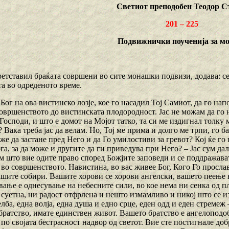
Светиот преподобен Теодор С
201 – 225
Подвижнички поученија за м
етставил браќата совршени во сите монашки подвизи, додава: сек
та во одреденото време.
Бог на ова вистинско лозје, кое го насадил Тој Самиот, да го нап
овршенството до вистинската плодородност. Јас не можам да го 
 Господи, и што е домот на Мојот татко, та си ме издигнал толку 
 Вака треба јас да велам. Но, Тој ме прима и долго ме трпи, го 
же да застане пред Него и да Го умилостиви за гревот? Кој ќе го
га, за да може и другите да ги приведува при Него? – Јас сум дал
м што вие одите право според Божјите заповеди и се поддражават
 во совршенството. Навистина, во вас живее Бог, Кого Го просл
ашите собири. Вашите хорови се хорови ангелски, вашето пеење 
ање е однесување на небесните сили, во кое нема ни сенка од п
суетна, ни радост отфрлена и нешто измамливо и никој што се из
лба, една волја, една душа и едно срце, еден одд и еден стремеж 
ратство, имате единствен живот. Вашето братство е ангелоподобно
е по својата бестрасност надвор од светот. Вие сте постигнале д