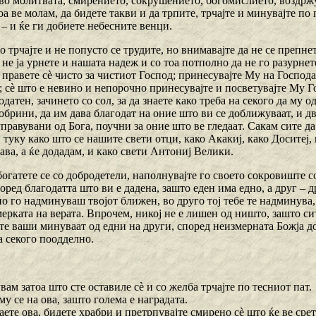
 во молитвата, смирението, сокрушението, богомислието, воздрж
оа ве молам, да бидете такви и да трпите, трчајте и минувајте по
 – и ќе ги добиете небесните венци.
о трчајте и не попусто се трудите, но внимавајте да не се препн
 не ја урнете и нашата надеж и со тоа потполно да не го разурне
 правете сѐ чисто за чистиот Господ; принесувајте Му на Господ
; сѐ што е невино и непорочно принесувајте и посветувајте Му 
одатен, зачинето со сол, за да знаете како треба на секого да му 
обрини, да им дава благодат на оние што ви се доближуваат, и д
управувани од Бога, поучни за оние што ве гледаат. Сакам сите да 
 туку како што се нашите свети отци, како Акакиј, како Доситеј,
ва, а ќе додадам, и како свети Антониј Велики.
 богатете се со добродетели, наполнувајте го своето сокровиште 
оред благодатта што ви е дадена, зашто еден има едно, а друг – 
но го надминуваш твојот ближен, во друго тој тебе те надминува, 
мерката на верата. Впрочем, никој не е лишен од ништо, зашто си
е ваши минуваат од едни на други, според неизмерната Божја доб
за секого поодделно.
вам затоа што сте оставиле сѐ и со желба трчајте по тесниот пат.
 му се на ова, зашто голема е наградата.
наете ова, бидете храбри и претрпувајте смирено сѐ што ќе ве ср