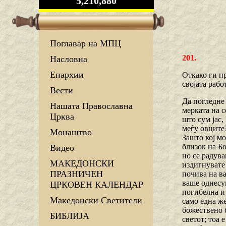
5,210,880
Поглавар на МПЦ
201.
Насловна
Епархии
Откако ги пр
својата рабо
Вести
Да погледне 
Нашата Православна
мерката на с
Црква
што сум јас,
меѓу овците?
Монаштво
Зашто кој мо
близок на Бо
Видео
но се радува
МАКЕДОНСКИ
издигнувате
ПРАЗНИЧЕН
почива на в
ваше однесув
ЦРКОВЕН КАЛЕНДАР
погибелна и 
Македонски Светители
само една же
божествено б
БИБЛИЈА
светот; тоа 