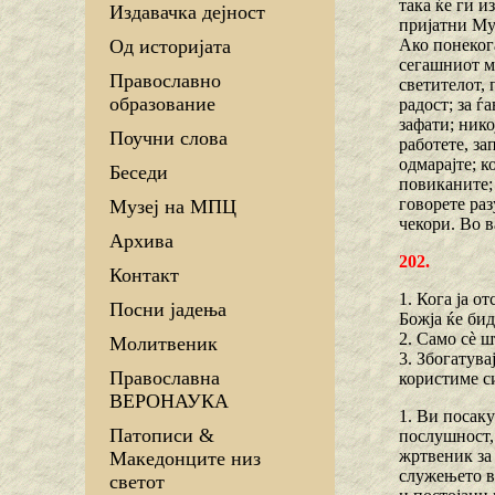
така ќе ги и
Издавачка дејност
пријатни Му 
Ако понекога
Од историјата
сегашниот ми
Православно
светителот, 
образование
радост; за ѓ
зафати; нико
Поучни слова
работете, за
одмарајте; к
Беседи
повиканите; 
говорете раз
Музеј на МПЦ
чекори. Во в
Архива
202.
Контакт
1. Кога ја о
Посни јадења
Божја ќе бид
2. Само сѐ ш
Молитвеник
3. Збогатува
Православна
користиме си
ВЕРОНАУКА
1. Ви посак
Патописи &
послушност, 
жртвеник за 
Македонците низ
служењето в
светот