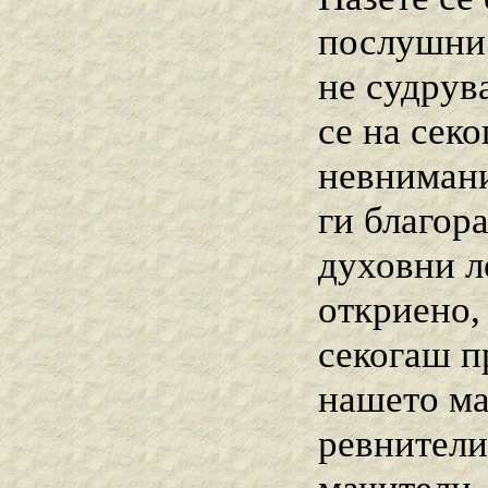
послушни 
не судрува
се на секо
невнимани
ги благор
духовни л
откриено, 
секогаш п
нашето ма
ревнители