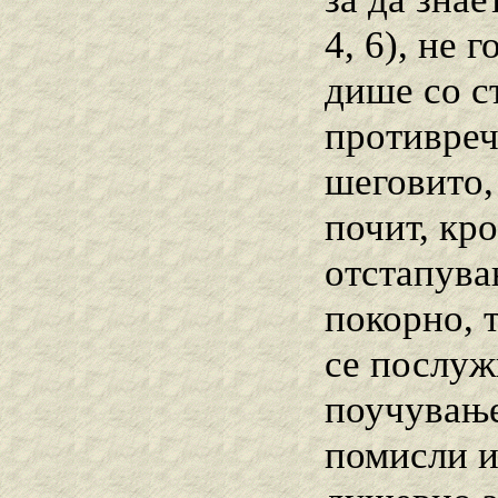
4, 6), не 
дише со ст
противреч
шеговито,
почит, кро
отстапува
покорно, т
се послуж
поучување
помисли и