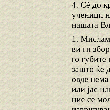
4. Сѐ до к
ученици на
нашата Вл
1. Мислам,
ви ги збо
го губите 
зашто ќе 
овде нема
или јас ил
ние се мо
извршувањ