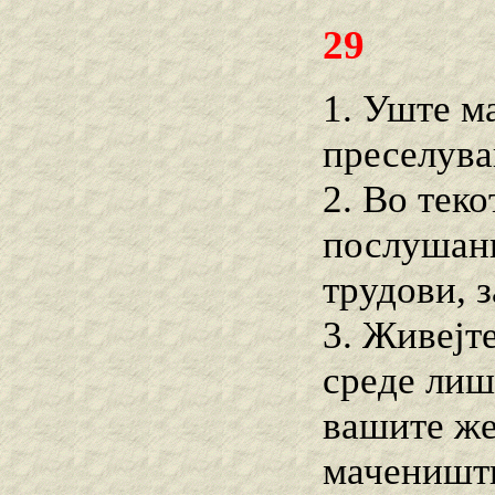
29
1. Уште ма
преселува
2. Во теко
послушани
трудови, 
3. Живејт
среде лиш
вашите же
маченишт