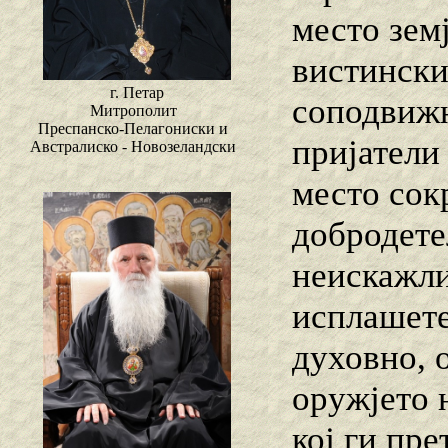
место земј
вистински
г. Петар
соподвижн
Митрополит
Преспанско-Пелагониски и
пријатели
Австралиско - Новозеландски
место сок
добродете
неискажли
исплашете
духовно, 
оружјето 
кој ги пре