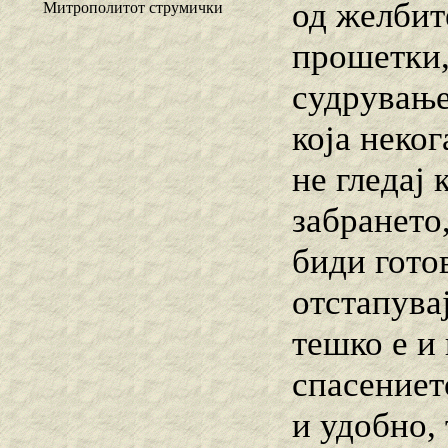
од желбит
Митрополитот струмички
прошетки,
судрување
која неког
не гледај 
забрането
биди гото
отстапува
тешко е и 
спасението
и удобно,