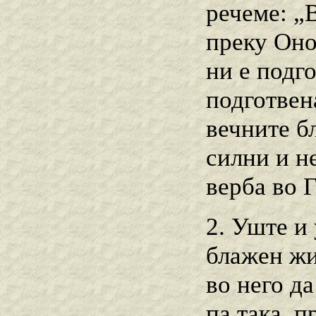
речеме: „
преку Оно
ни е подг
подготвен
вечните б
силни и н
верба во Г
2. Уште и
блажен жи
во него д
па така, п