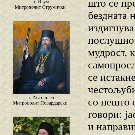
што се пр
г. Наум
Митрополит Струмички
бездната 
издигнува
послушнос
мудрост, к
самопросл
се истакне
честољуби
г. Агатангел
со нешто 
Митрополит Повардарски
говори: ја
и направи