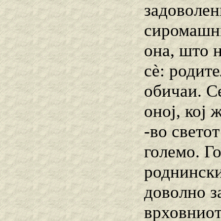
задоволен
сиромашни
она, што 
сѐ: родите
обичаи. С
оној, кој 
-во свето
големо. Го
роднински
доволно з
врховниот