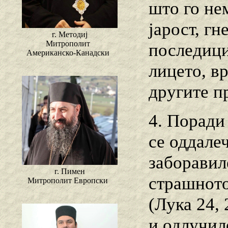
што го не
јарост, гн
г. Методиј
Митрополит
последици
Американско-Канадски
лицето, в
другите п
4. Поради 
се оддале
заборавил
г. Пимен
страшното
Митрополит Европски
(Лука 24, 
и одлучил