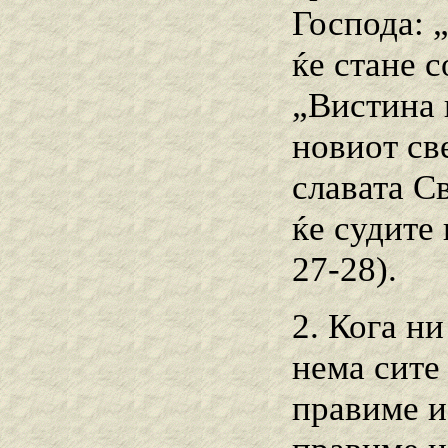
Господа: 
ќе стане 
„Вистина 
новиот св
славата Св
ќе судите
27-28).
2. Кога ни
нема сите
правиме и