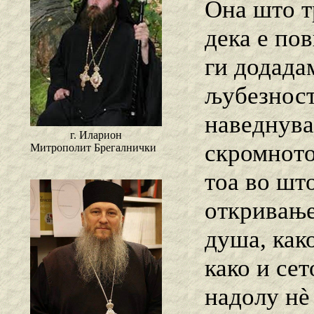
Она што тр
дека е по
ги додада
љубезност
наведнувањ
г. Иларион
скромното
Митрополит Брегалнички
тоа во што
откривање
душа, как
како и сет
надолу нѐ