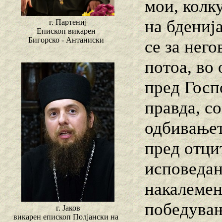
мои, колк
на бдениј
г. Партениј
Епископ викарен
Бигорско - Антаниски
се за него
потоа, во
пред Госп
правда, с
одбивањет
пред отци
исповедан
накалемен
победувањ
г. Јаков
викарен епископ Полјански на