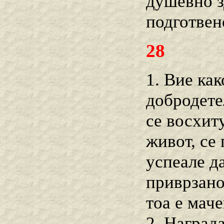
душевно з
подготвен
28
1. Вие как
добродете
се восхит
живот, се
успеале д
приврзано
тоа е мач
2. Награда