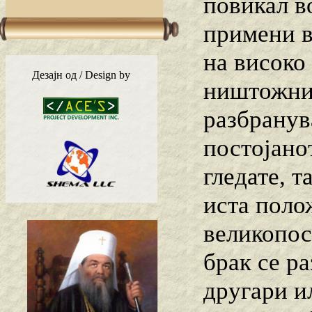
повикал в
примени во
на високо 
Дезајн од / Design by
ништожнит
разбранув
постојано
гледате, 
иста полож
великопос
брак се р
другари и