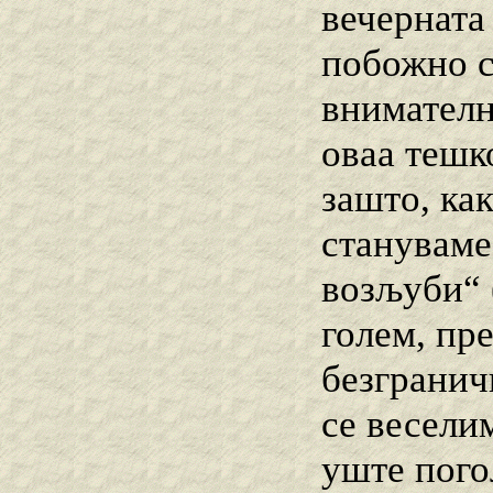
вечерната
побожно ст
внимателн
оваа тешк
зашто, ка
стануваме
возљуби“ (
голем, пре
безграничн
се весели
уште пого