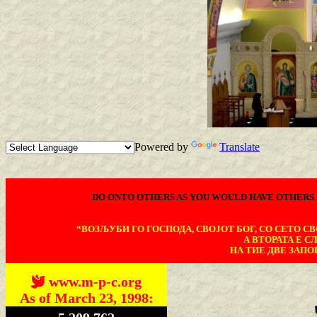
Powered by
Translate
DO ONTO OTHERS AS YOU WOULD HAVE OTHERS 
“ВОЗЉУБИ ГО ГОСПОДА, СВОЈОТ БОГ, СО СЕТО СВО
А ВТОРАТА Е С
НА ТИЕ ДВЕ ЗАПОВ
www.m-p-c.org
As of March 23, 1998: