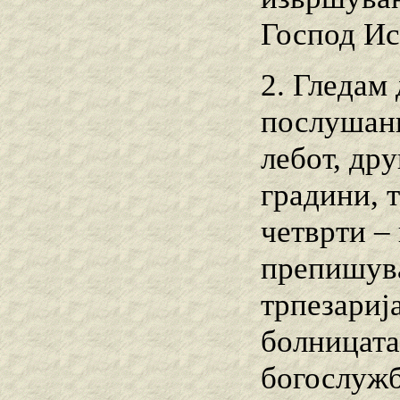
Господ Ис
2. Гледам
послушани
лебот, др
градини, 
четврти –
препишува
трпезариј
болницата
богослужб