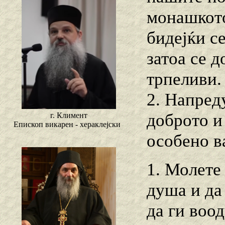
монашкото
бидејќи с
затоа се 
трпеливи.
2. Напред
доброто и
г. Климент
Епископ викарен - хераклејски
особено в
1. Молете
душа и да
да ги воо