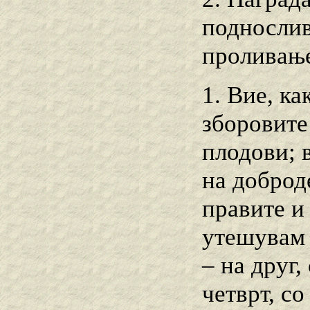
поднослив
проливање
1. Вие, ка
зборовите
плодови; в
на доброд
правите и 
утешувам 
– на друг,
четврт, с