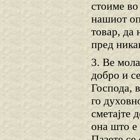
стоиме во
нашиот оп
товар, да 
пред ника
3. Ве мола
добро и с
Господа, 
го духовно
сметајте д
она што е
Пазете се 