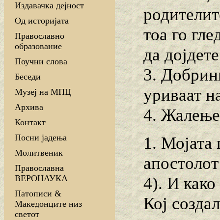
Издавачка дејност
родителите
Од историјата
тоа го гле
Православно
образование
да дојдете
Поучни слова
3. Добрин
Беседи
уриваат н
Музеј на МПЦ
Архива
4. Жалење
Контакт
Посни јадења
1. Мојата 
Молитвеник
апостолот
Православна
ВЕРОНАУКА
4). И како
Патописи &
Кој созда
Македонците низ
светот