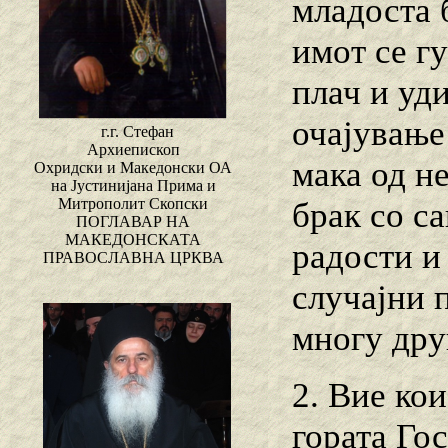
младоста 
имот се гу
плач и уд
очајување
г.г. Стефан
Архиепископ
мака од н
Охридски и Македонски ОА
на Јустинијана Прима и
Митрополит Скопски
брак со с
ПОГЛАВАР НА
МАКЕДОНСКАТА
радости и
ПРАВОСЛАВНА ЦРКВА
случајни 
многу дру
2. Вие кои
гората Гос