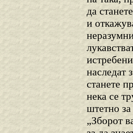
да станет
и откажува
неразумни
лукавства
истребени,
наследат з
станете пр
нека се тр
штетно за
„Зборот в
за да знае