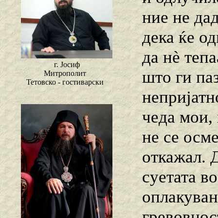
ние не да
дека ќе о
да нѐ тепа
г. Јосиф
што ги па
Митрополит
Тетовско - гостиварски
непријатн
чеда мои, 
не се осме
откажал. 
суетата в
оплакуван
гревовнос