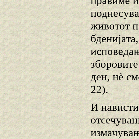
правиме и
поднесува
животот п
бденијата
исповедањ
зборовите
ден, нѐ см
22).
И навистин
отсечуван
измачувањ