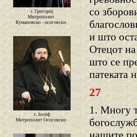
со зборови
г. Григориј
Митрополит
благослов
Кумановско - осоговски
и што ост
Отецот на
што се пр
патеката 
27
1. Многу 
г. Јосиф
богослужб
Митрополит Осоговски
нашите по