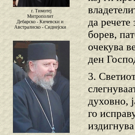
владетелит
г. Тимотеј
Митрополит
да речете
Дебарско - Кичевски и
Австралиско - Сиднејски
борев, пат
очекува ве
ден Господ
3. Светиот
слегнуваа
духовно, 
го исправу
издигнува