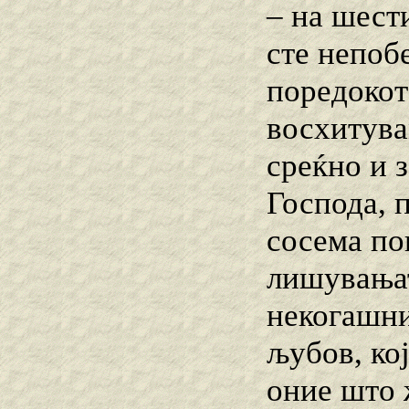
– на шест
сте непоб
поредокот
восхитува
среќно и 
Господа, 
сосема по
лишувањат
некогашни
љубов, кој
оние што 