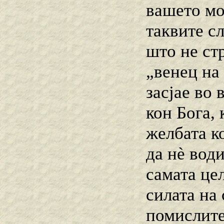
вашето мо
таквите с
што не ст
„венец на
засјае во
кон Бога, 
желбата к
да нѐ вод
самата це
силата на
помислите