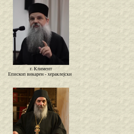
г. Климент
Епископ викарен - хераклејски