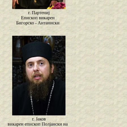
г. Партениј
Епископ викарен
Бигорско - Антаниски
г. Јаков
викарен епископ Полјански на