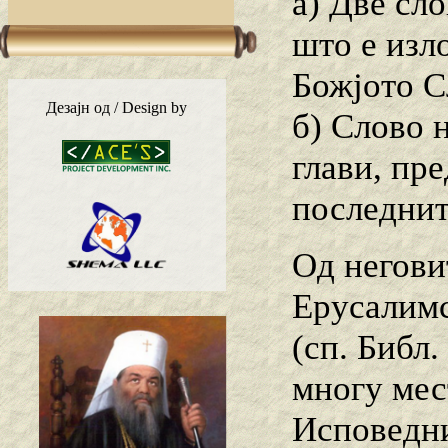
а) Две сл
што е изл
Божјото С
Дезајн од / Design by
б) Слово 
глави, пр
последнит
Од негови
Ерусалимс
(сп. Библ.
многу мес
Исповедни