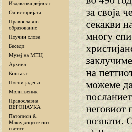
во 490 год
Издавачка дејност
за своја ч
Од историјата
секакви н
Православно
образование
многу спи
Поучни слова
христијан
Беседи
Музеј на МПЦ
заклучиме
Архива
на петтиот
Контакт
можеме да
Посни јадења
Молитвеник
посланиет
Православна
неговиот 
ВЕРОНАУКА
Патописи &
познати. О
Македонците низ
светот