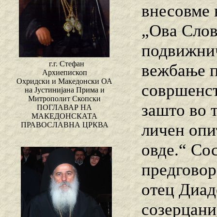
внесовме 
„Ова Слов
подвижнич
г.г. Стефан
вежбање п
Архиепископ
Охридски и Македонски ОА
совршенст
на Јустинијана Прима и
Митрополит Скопски
зашто во 
ПОГЛАВАР НА
МАКЕДОНСКАТА
личен опи
ПРАВОСЛАВНА ЦРКВА
овде.“ Со
предговор
отец Диад
созерцаниј