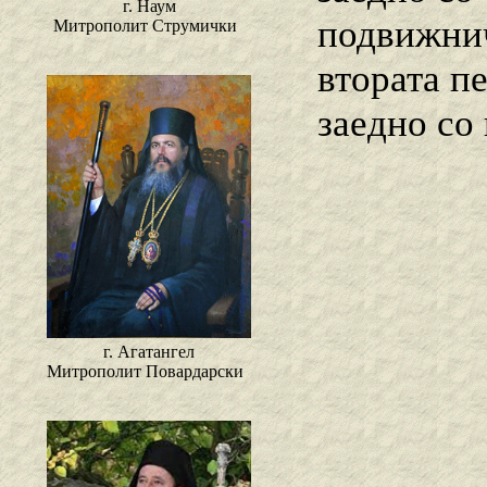
г. Наум
подвижнич
Митрополит Струмички
втората п
заедно со
г. Агатангел
Митрополит Повардарски