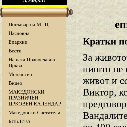
5,209,357
еп
Поглавар на МПЦ
Насловна
Кратки по
Епархии
Вести
За живото
Нашата Православна
Црква
ништо не е
Монаштво
живот и с
Видео
Виктор, к
МАКЕДОНСКИ
ПРАЗНИЧЕН
предговор
ЦРКОВЕН КАЛЕНДАР
Македонски Светители
Вандалите 
БИБЛИЈА