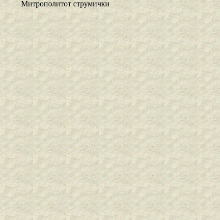
Митрополитот струмички