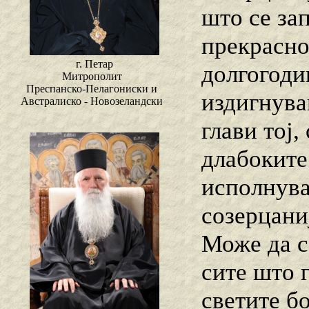
што се зап
прекрасно
г. Петар
долгогоди
Митрополит
Преспанско-Пелагониски и
издигнува
Австралиско - Новозеландски
глави тој,
длабоките
исполнува
созерцаниј
Може да се
сите што г
светите б