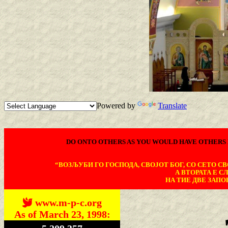
Powered by
Translate
DO ONTO OTHERS AS YOU WOULD HAVE OTHERS 
“ВОЗЉУБИ ГО ГОСПОДА, СВОЈОТ БОГ, СО СЕТО СВО
А ВТОРАТА Е С
НА ТИЕ ДВЕ ЗАПОВ
www.m-p-c.org
As of March 23, 1998: