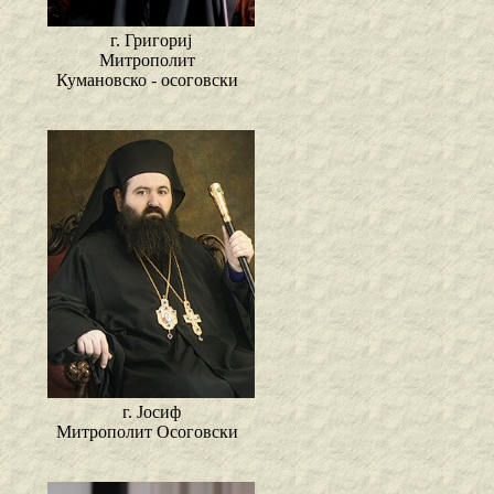
г. Григориј
Митрополит
Кумановско - осоговски
г. Јосиф
Митрополит Осоговски