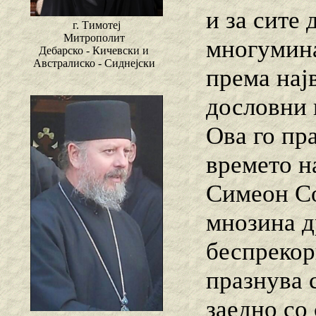
и за сите
г. Тимотеј
Митрополит
многумина
Дебарско - Кичевски и
Австралиско - Сиднејски
према нај
дословни 
Ова го пр
времето н
Симеон Со
мнозина д
беспрекор
празнува 
заедно со 