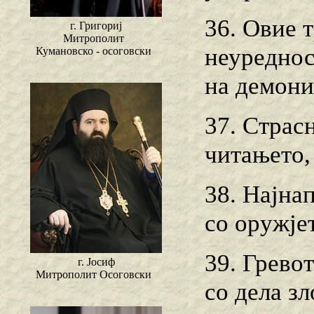
36. Овие т
г. Григориј
Митрополит
неуреднос
Кумановско - осоговски
на демони
37. Страс
читањето,
38. Најнап
со оружје
39. Грево
г. Јосиф
Митрополит Осоговски
со дела з