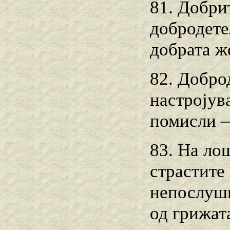
81. Добри
добродете
добрата ж
82. Добро
настројува
помисли –
83. На ло
страстите
непослушн
од грижат