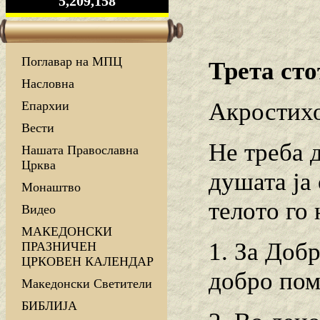
5,209,158
Поглавар на МПЦ
Трета сто
Насловна
Акростихо
Епархии
Вести
Не треба д
Нашата Православна
Црква
душата ја 
Монаштво
телото го 
Видео
МАКЕДОНСКИ
1. За Добр
ПРАЗНИЧЕН
ЦРКОВЕН КАЛЕНДАР
добро пом
Македонски Светители
БИБЛИЈА