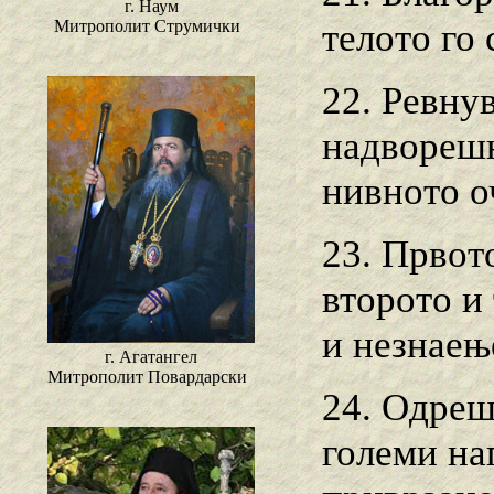
г. Наум
Митрополит Струмички
телото го 
22. Ревну
надворешн
нивното о
23. Првот
второто и
и незнаењ
г. Агатангел
Митрополит Повардарски
24. Одреш
големи на