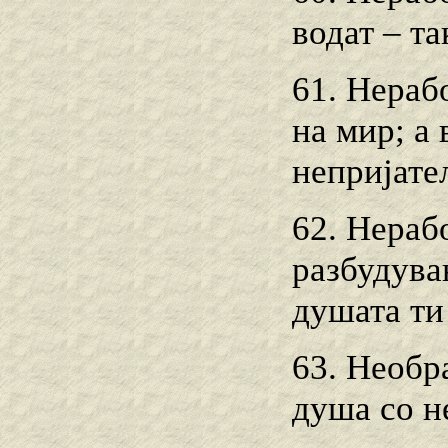
водат – та
61. Нерабо
на мир; а 
непријате
62. Нерабо
разбудувањ
душата ти 
63. Необр
душа со н