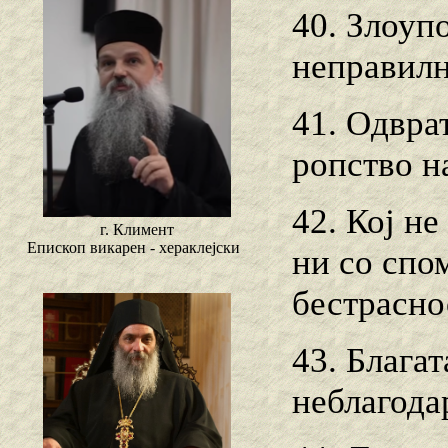
40. Злоуп
неправилн
41. Одврат
ропство н
42. Кој не
г. Климент
Епископ викарен - хераклејски
ни co спо
бестрасно
43. Блага
неблагода