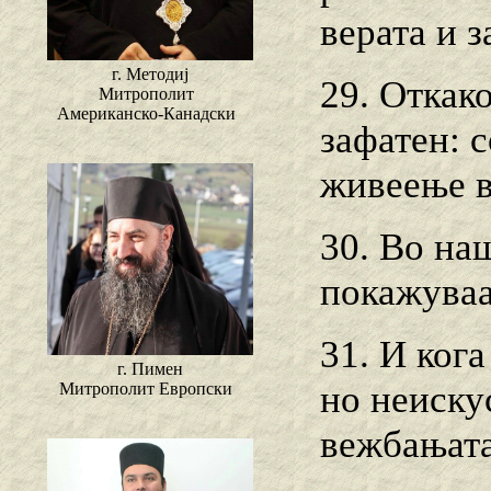
верата и з
г. Методиј
29. Откако
Митрополит
Американско-Канадски
зафатен: 
живеење в
30. Во на
покажуваа
31. И ког
г. Пимен
но неиску
Митрополит Европски
вежбањата