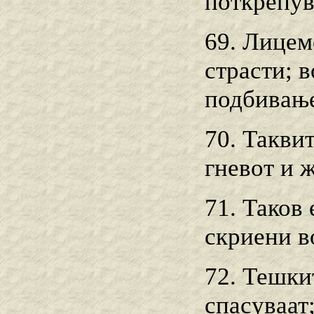
поткрепува
69. Лицем
страсти; в
подбивање
70. Такви
гневот и ж
71. Таков
скриени в
72. Тешки
спасуваат;