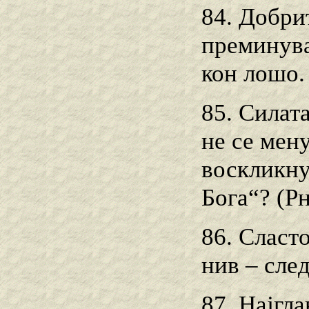
84. Добри
преминува
кон лошо.
85. Силат
не се мену
воскликну
Бога“? (Рн
86. Сласт
нив – сле
87. Најгл