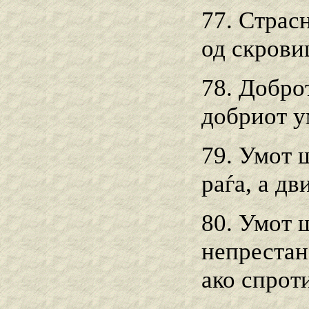
77. Страс
од скрови
78. Добро
добриот у
79. Умот 
раѓа, а д
80. Умот 
непрестано
ако спрот