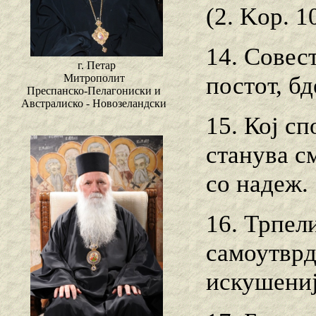
(2. Kop. 10
14. Совест
г. Петар
постот, б
Митрополит
Преспанско-Пелагониски и
Австралиско - Новозеландски
15. Кој сп
станува с
со надеж.
16. Трпел
самоутврд
искушениј