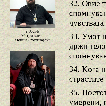
32. Овие 
спомнувањ
чувствата.
г. Јосиф
33. Умот 
Митрополит
Тетовско - гостиварски
држи тело
спомнувањ
34. Koгa 
страстите
35. Посто
умерени, г