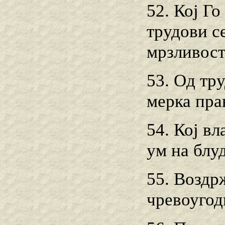
52. Кој Г
трудови с
мрзливост
53. Од тр
мерка пра
54. Кој вл
ум на блу
55. Воздр
чревоугод