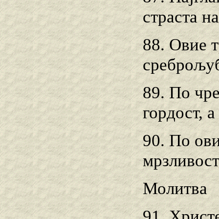
страста н
88. Овие т
среброљуб
89. По чре
гордост, a
90. По ови
мрзливост
Молитва
91. Христе