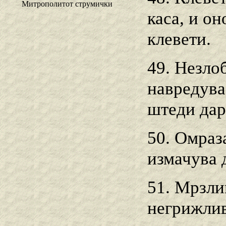
Митрополитот струмички
каса, и он
клевети.
49. Незло
навредува
штеди дар
50. Омраз
измачува 
51. Мрзли
негрижлив