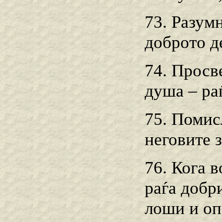
73. Разумн
доброто д
74. Просв
душа – ра
75. Помис
неговите 
76. Кога 
раѓа добр
лоши и оп