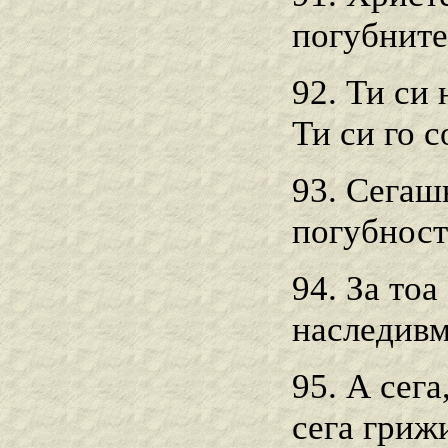
погубните
92. Ти си 
Ти си го с
93. Сегаш
погубност
94. За то
наследивм
95. А сега
сега грижи