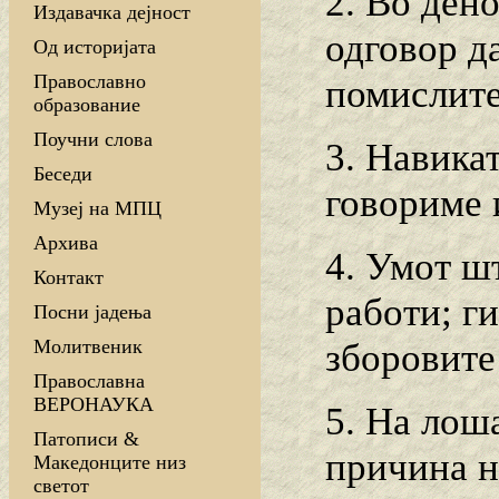
2. Во ден
Издавачка дејност
одговор да
Од историјата
Православно
помислите
образование
Поучни слова
3. Haвика
Беседи
говориме 
Музеј на МПЦ
Архива
4. Умот ш
Контакт
работи; г
Посни јадења
Молитвеник
зборовите 
Православна
ВЕРОНАУКА
5. На лош
Патописи &
причина на
Македонците низ
светот