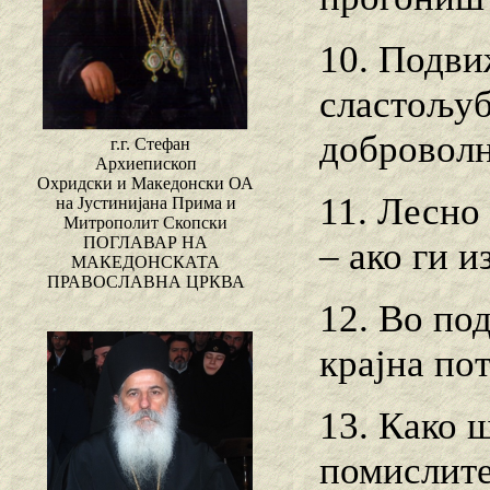
10. Подви
сластољуб
доброволн
г.г. Стефан
Архиепископ
Охридски и Македонски ОА
11. Лесно
на Јустинијана Прима и
Митрополит Скопски
ПОГЛАВАР НА
– ако ги 
МАКЕДОНСКАТА
ПРАВОСЛАВНА ЦРКВА
12. Во по
крајна по
13. Како 
помислите