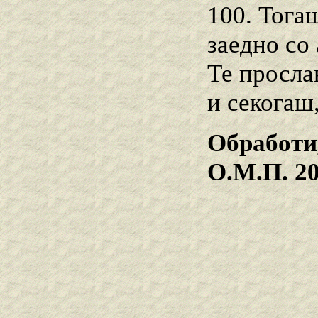
100. Тога
заедно со 
Те просла
и секогаш,
Обработи
О.М.П. 2