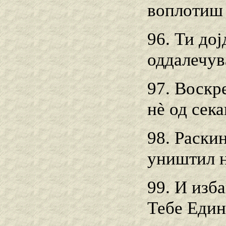
воплотиш з
96. Ти дој
оддалечув
97. Воскр
нѐ од сек
98. Раски
уништил н
99. И изб
Тебе Един