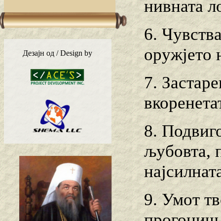
нивната л
6. Чувства
оружјето 
Дезајн од / Design by
7. Застар
вкоренета
8. Подвиг
љубовта, 
најсилната
9. Умот тв
прогониш 