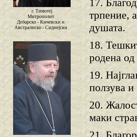
17. Благо
г. Тимотеј
трпение, а
Митрополит
Дебарско - Кичевски и
душата.
Австралиско - Сиднејски
18. Тешки
родена од
19. Најгл
ползува и 
20. Жалос
маки стра
21. Благо