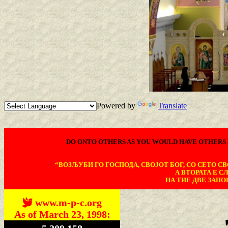
Powered by
Translate
DO ONTO OTHERS AS YOU WOULD HAVE OTHERS 
“ВОЗЉУБИ ГО ГОСПОДА, СВОЈОТ БОГ, СО СЕТО СВО
А ВТОРАТА Е С
НА ТИЕ ДВЕ ЗАПОВ
www.m-p-c.org
As of March 23, 1998: