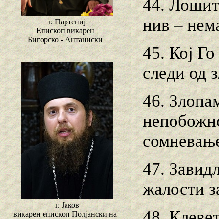
44. Лошит
нив – нем
г. Партениј
Епископ викарен
Бигорско - Антаниски
45. Кој Го
следи од з
46. Злопа
непобожно
сомневање
47. Завид
жалости з
г. Јаков
48. Клевет
викарен епископ Полјански на