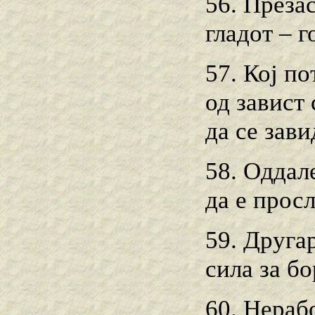
56. Преза
гладот – г
57. Кој по
од завист
да се зави
58. Оддал
да е прос
59. Друга
сила за б
60. Нераб