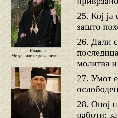
приврзано
25. Кој ја
зашто пох
26. Дали 
последица
г. Иларион
Митрополит Брегалнички
молитва и
27. Умот е
ослободен
28. Оној 
работи: з