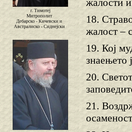
жалости и
г. Тимотеј
Митрополит
18. Страв
Дебарско - Кичевски и
Австралиско - Сиднејски
жалост – 
19. Кој му
знаењето ј
20. Свето
заповедит
21. Воздр
осаменост