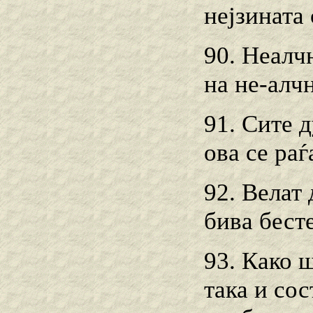
нејзината 
90. Неалч
на не-алч
91. Сите 
ова ce раѓ
92. Велат
бива бест
93. Како 
така и со