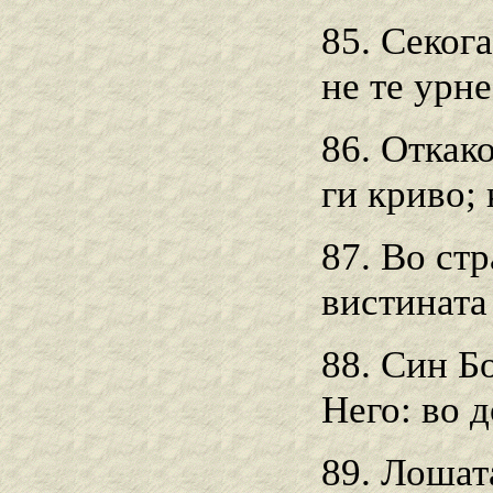
85. Секог
не те урне
86. Откако
ги криво; 
87. Во ст
вистината 
88. Син Б
Него: во д
89. Лошата