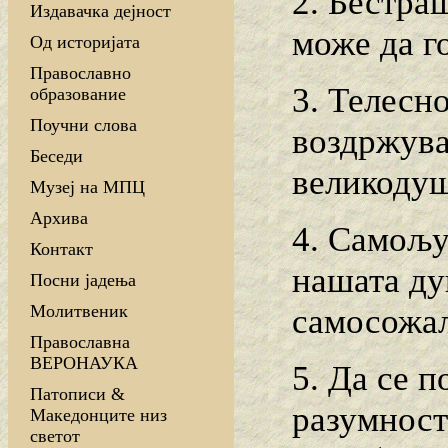
2. Бестраш
Издавачка дејност
може да г
Од историјата
Православно
3. Телесн
образование
Поучни слова
воздржува
Беседи
великодуш
Музеј на МПЦ
Архива
4. Самољу
Контакт
нашата ду
Посни јадења
Молитвеник
самосожа
Православна
ВЕРОНАУКА
5. Да се п
Патописи &
разумноста
Македонците низ
светот