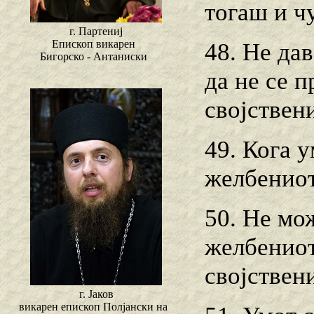
тогаш и ч
г. Партениј
Епископ викарен
48. Не да
Бигорско - Антаниски
да не се 
својствени
49. Кога 
желбениот
50. Не мо
желбениот
својствени
г. Јаков
викарен епископ Полјански на