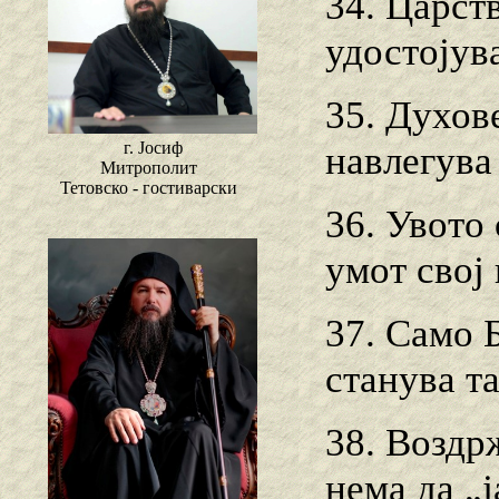
34. Царств
удостојув
35. Духове
г. Јосиф
навлегува
Митрополит
Тетовско - гостиварски
36. Увото
умот свој
37. Само 
станува та
38. Воздрж
нема да „ј