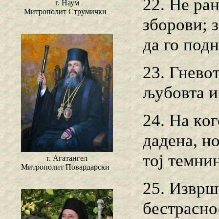
22. Не ра
г. Наум
Митрополит Струмички
зборови; з
да го под
23. Гнево
љубовта и
24. Ha кo
дадена, но
тој темнин
г. Агатангел
Митрополит Повардарски
25. Изврш
бестрасно