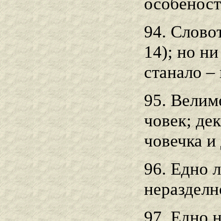
особеност
94. Словот
14); но н
станало – 
95. Велиме
човек; дек
човечка и 
96. Едно 
неразделн
97. Едно 