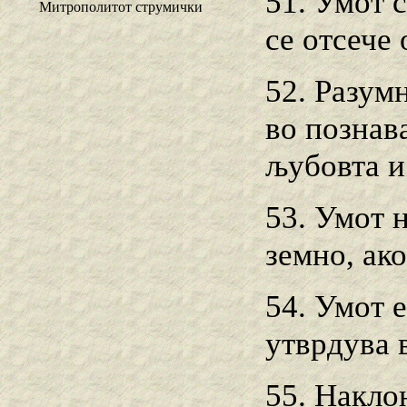
51. Умот с
Митрополитот струмички
се отсече 
52. Разум
во познава
љубовта и
53. Умот 
земно, ако
54. Умот е
утврдува 
55. Накло