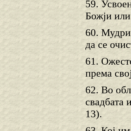
59. Усвое
Божји или
60. Мудри
да се очис
61. Ожесто
према сво
62. Во об
свадбата 
13).
63. Кој им