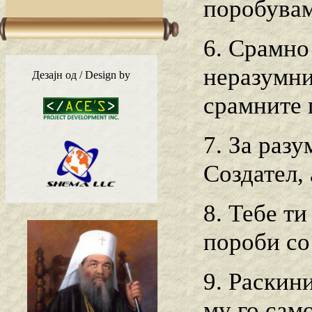
поробувам
6. Срамно
неразумни
Дезајн од / Design by
срамните 
7. За разу
Создател, 
8. Тебе ти
пороби со
9. Раскини
му го сам