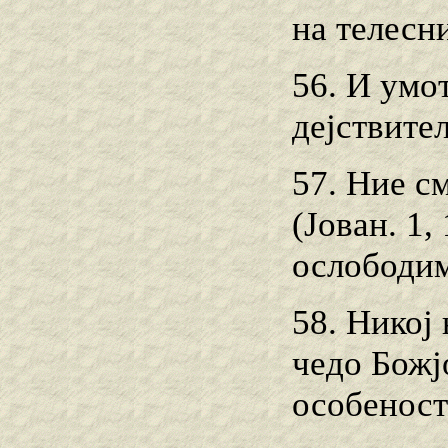
на телесни
56. И умо
дејствите
57. Ние с
(Јован. 1,
ослободим
58. Никој
чедо Божј
особеност