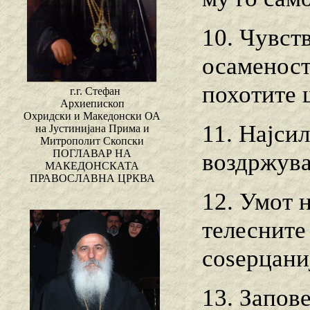
10. Чувст
осаменост,
похотите 
г.г. Стефан
Архиепископ
Охридски и Македонски ОА
11. Најси
на Јустинијана Прима и
Митрополит Скопски
ПОГЛАВАР НА
воздржува
МАКЕДОНСКАТА
ПРАВОСЛАВНА ЦРКВА
12. Умот 
телесните
соѕерцаниј
13. Запов