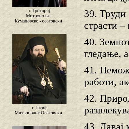
г. Григориј
39. Труди 
Митрополит
Кумановско - осоговски
страсти –
40. Земнот
гледање, а
41. Немож
работи, а
42. Приро
развлекува
г. Јосиф
Митрополит Осоговски
43. Давај 