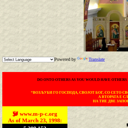
Powered by
Translate
DO ONTO OTHERS AS YOU WOULD HAVE OTHERS 
“ВОЗЉУБИ ГО ГОСПОДА, СВОЈОТ БОГ, СО СЕТО СВО
А ВТОРАТА Е С
НА ТИЕ ДВЕ ЗАПОВ
www.m-p-c.org
As of March 23, 1998: