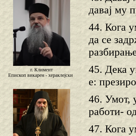
давај му п
44. Кога у
да се зад
разбирање
45. Дека у
г. Климент
Епископ викарен - хераклејски
е: презир
46. Умот,
работи- о
47. Кога у