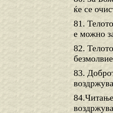
ќе се очи
81. Телото
е можно з
82. Телот
безмолвие
83. Добро
воздржува
84.Читање
воздржува