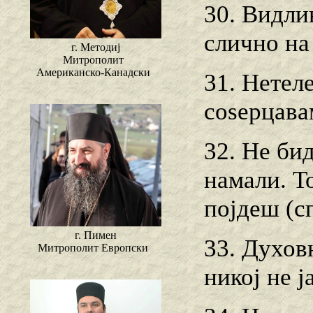
30. Видлив
слично на
г. Методиј
Митрополит
Американско-Канадски
31. Нетел
соѕерцава
32. He би
намали. Т
појдеш (сп
г. Пимен
33. Духов
Митрополит Европски
никој не ј