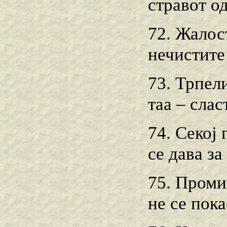
стравот о
72. Жалост
нечистите
73. Трпел
таа – сла
74. Секој
се дава за
75. Проми
не се пок