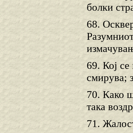
болки стр
68. Оскве
Разумниот
измачувањ
69. Кој се
смирува; з
70. Како 
така возд
71. Жалост