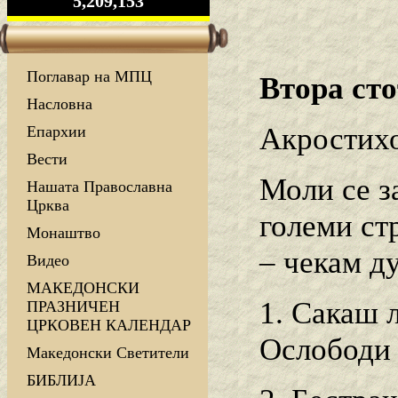
5,209,153
Поглавар на МПЦ
Втора сто
Насловна
Акростихо
Епархии
Вести
Моли се з
Нашата Православна
Црква
големи ст
Монаштво
– чекам д
Видео
МАКЕДОНСКИ
1. Сакаш 
ПРАЗНИЧЕН
ЦРКОВЕН КАЛЕНДАР
Ослободи 
Македонски Светители
БИБЛИЈА