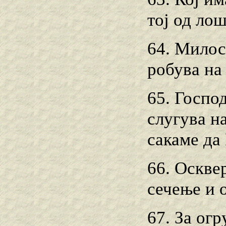
тој од лош
64. Милос
робува на 
65. Госпо
слугува на
сакаме да
66. Оскве
сечење и 
67. За ог