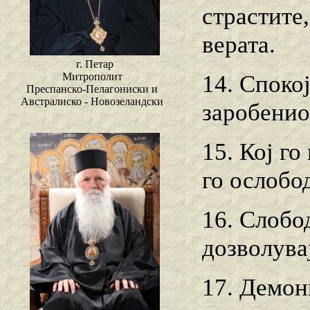
страстите
верата.
г. Петар
14. Споко
Митрополит
Преспанско-Пелагониски и
Австралиско - Новозеландски
заробенио
15. Кој го
го ослобо
16. Слобо
дозволува
17. Демон