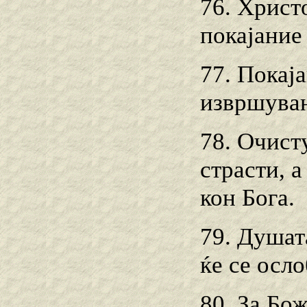
76. Христ
покајание 
77. Покај
извршувањ
78. Очист
страсти, 
кон Бога.
79. Душата
ќе се осл
80. За Бож