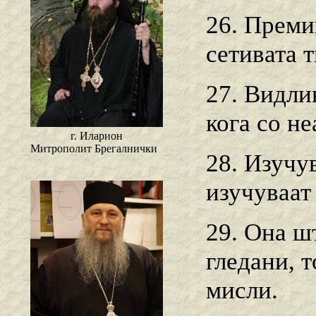
26. Преми
сетивата 
27. Видли
кога со не
г. Иларион
Митрополит Брегалнички
28. Изучу
изучуваат
29. Она шт
гледани, т
мисли.