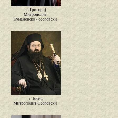
г. Григориј
Митрополит
Кумановско - осоговски
г. Јосиф
Митрополит Осоговски