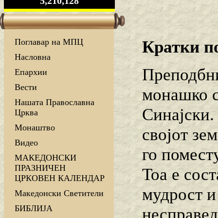
5,210,128
Поглавар на МПЦ
Кратки п
Насловна
Преподбни
Епархии
Вести
монашко с
Нашата Православна
Синајски.
Црква
Монаштво
својот зе
Видео
го поместу
МАКЕДОНСКИ
ПРАЗНИЧЕН
Тоа e сос
ЦРКОВЕН КАЛЕНДАР
мудрост и
Македонски Светители
БИБЛИЈА
несправед