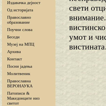
Издавачка дејност
свети отци
Од историјата
внимание.
Православно
образование
вистинско
Поучни слова
умот и чи
Беседи
Музеј на МПЦ
вистината
Архива
Контакт
Посни јадења
Молитвеник
Православна
ВЕРОНАУКА
Патописи &
Македонците низ
светот