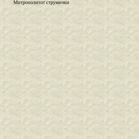
Митрополитот струмички