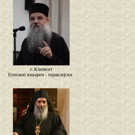
г. Климент
Епископ викарен - хераклејски