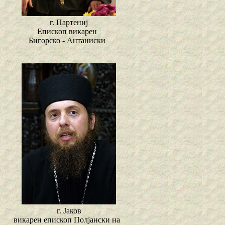
г. Партениј
Епископ викарен
Бигорско - Антаниски
г. Јаков
викарен епископ Полјански на