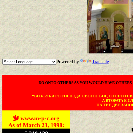
Powered by
Translate
DO ONTO OTHERS AS YOU WOULD HAVE OTHERS 
“ВОЗЉУБИ ГО ГОСПОДА, СВОЈОТ БОГ, СО СЕТО СВО
А ВТОРАТА Е С
НА ТИЕ ДВЕ ЗАПОВ
www.m-p-c.org
As of March 23, 1998: