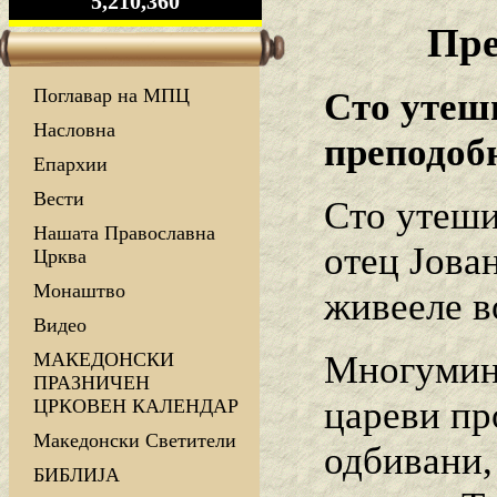
5,210,360
Пре
Поглавар на МПЦ
Сто утеш
Насловна
преподоб
Епархии
Вести
Сто утеши
Нашата Православна
отец Јова
Црква
Монаштво
живееле в
Видео
Многумина
МАКЕДОНСКИ
ПРАЗНИЧЕН
цареви пр
ЦРКОВЕН КАЛЕНДАР
Македонски Светители
одбивани,
БИБЛИЈА