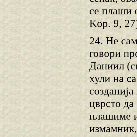
се плаши 
Kop. 9, 27
24. Не сам
говори пр
Даниил (сп
хули на с
созданија 
цврсто да 
плашиме и
измамник,