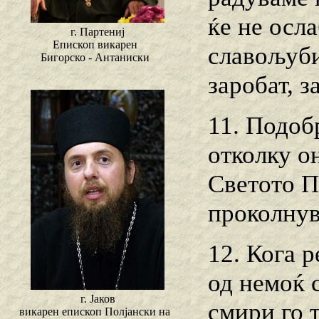
ќе не осла
г. Партениј
Епископ викарен
славољуби
Бигорско - Антаниски
заробат, з
11. Подоб
отколку он
Светото П
проколнув
12. Кога 
од немоќ 
г. Јаков
смири го 
викарен епископ Полјански на