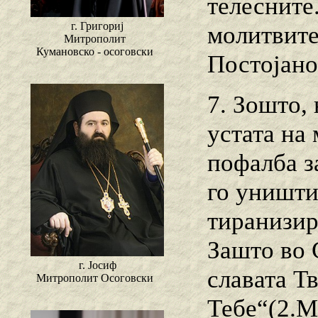
телесните
г. Григориј
молитвите
Митрополит
Кумановско - осоговски
Постојано
7. Зошто,
устата на 
пофалба з
го уништи
тиранизир
Зашто во 
г. Јосиф
славата Т
Митрополит Осоговски
Тебе“(2.М