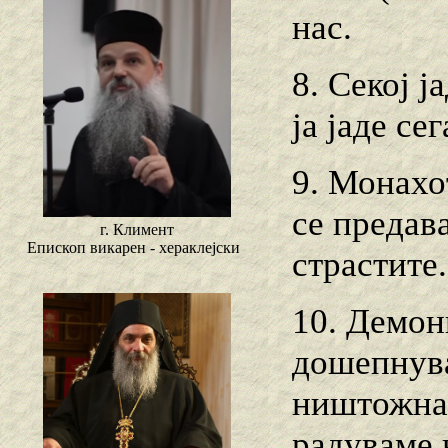
нас.
8. Секој ј
ја јаде се
9. Монахо
се предава
г. Климент
Епископ викарен - хераклејски
страстите.
10. Демон
дошепнува
ништожна 
радуваме 