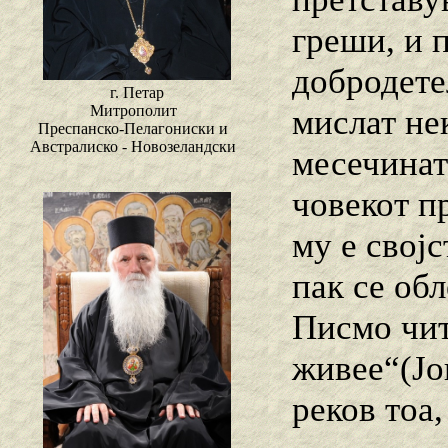
греши, и п
добродете
г. Петар
Митрополит
мислат не
Преспанско-Пелагониски и
Австралиско - Новозеландски
месечинат
човекот п
му е свој
пак се об
Писмо чит
живее“(Јов
реков тоа,