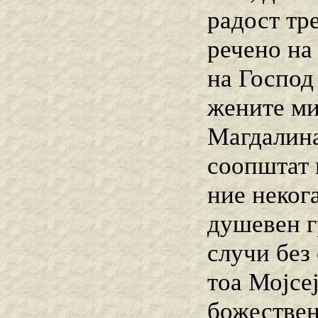
радост тре
речено на
на Господ 
жените ми
Магдалина
соопштат 
ние неког
душевен г
случи без 
тоа Мојсеј
божествен