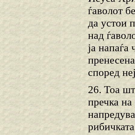
ѓаволот б
да устои 
над ѓаволо
ја напаѓа 
пренесена
според не
26. Toa ш
пречка на
напредува
рибичката 