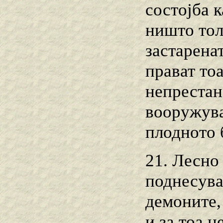
состојба 
ништо толк
застарена
прават то
непрестан
вооружува
плодното 
21. Лесно
поднесува
демоните,
и за тоа н