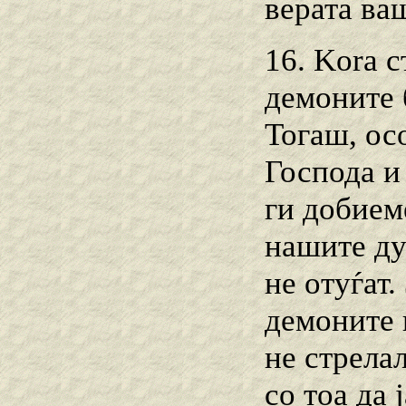
верата ваш
16. Kora 
демоните 
Тогаш, ос
Господа и
ги добиеме
нашите ду
не отуѓат.
демоните н
не стрела
со тоа да 