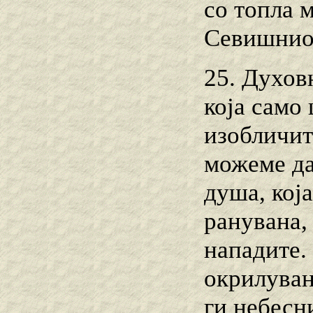
со топла 
Севишниот
25. Духов
која само
изобличит
можеме да
душа, кој
ранувана,
нападите.
окрилуван
ги небесн