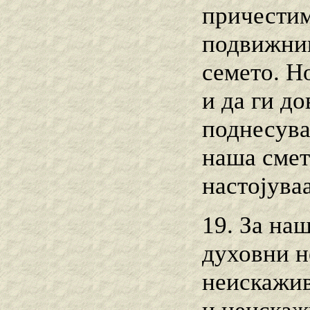
причестим
подвижниц
семето. Но
и да ги до
поднесуват
наша смет
настојуваа
19. За на
духовни н
неискажив