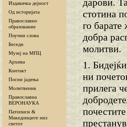
дарови. Та
Издавачка дејност
стотина п
Од историјата
Православно
го барате
образование
добра рас
Поучни слова
Беседи
молитви.
Музеј на МПЦ
Архива
1. Бидејќ
Контакт
ни почето
Посни јадења
прилега ч
Молитвеник
Православна
добродете
ВЕРОНАУКА
почестите
Патописи &
Македонците низ
престанув
светот