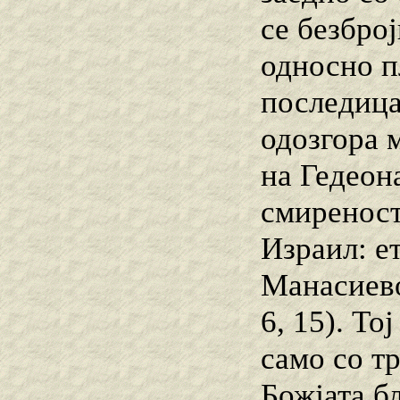
се безброј
односно п
последица
одозгора 
на Гедеона
смиреност,
Израил: е
Манасиево
6, 15). T
само со т
Божјата б