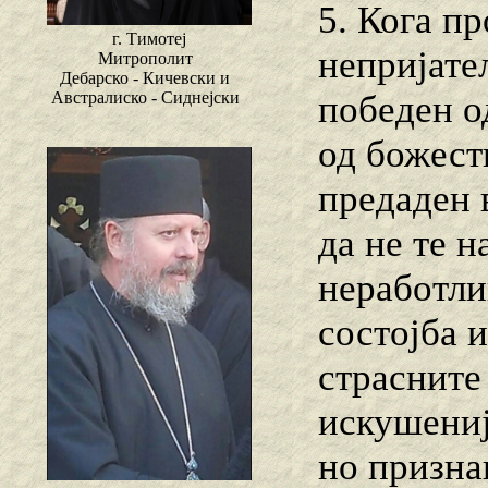
5. Кога пр
г. Тимотеј
непријате
Митрополит
Дебарско - Кичевски и
победен о
Австралиско - Сиднејски
од божест
предаден 
да не те н
неработли
состојба 
страсните
искушениј
но признав