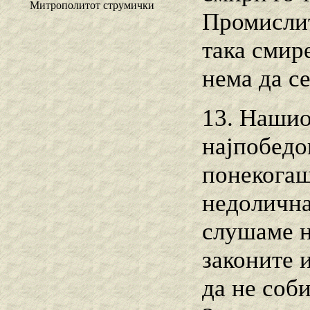
Митрополитот струмички
Промислит
така смир
нема да с
13. Нашио
најпобедо
понекогаш
недолична
слушаме н
законите 
да не соб