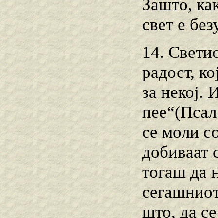
Зашто, ка
свет е без
14. Свети
радост, ко
за некој. 
пее“(Псал.
се моли с
добиваат с
тогаш да 
сегашниот
што, да се