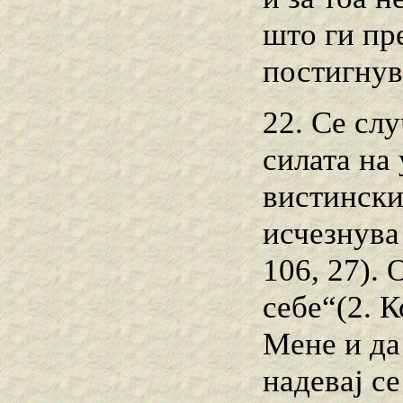
што ги пр
постигнув
22. Се слу
силата на
вистински
исчезнува
106, 27). 
себе“(2. К
Мене и да 
надевај се