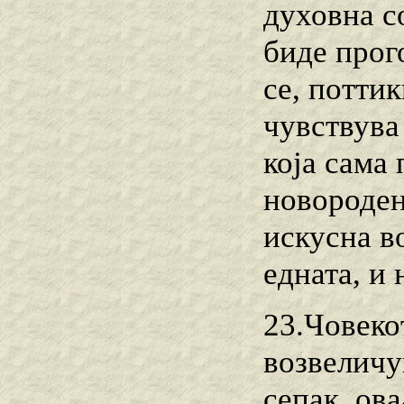
духовна со
биде прог
се, поттик
чувствува
која сама 
новороден
искусна во
едната, и 
23.Човекот
возвеличу
сепак, ов