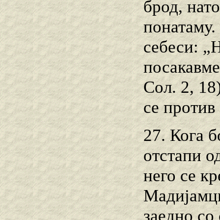
брод, нат
понатаму. 
себеси: „Н
посакавме 
Сол. 2, 18
се против
27. Кога б
отстапи о
него се к
Мадијамцит
заедно со