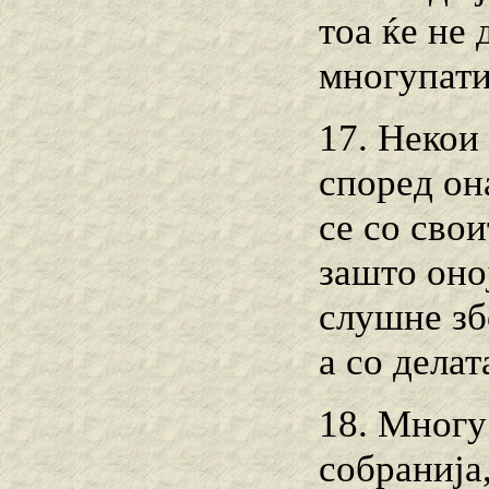
тоа ќе не 
многупати
17. Некои
според она
се со свои
зашто оно
слушне зб
а со делат
18. Многу
собранија