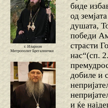
биде изба
од земјата
душата, То
победи Ам
страсти Г
г. Иларион
Митрополит Брегалнички
нас“(сп. 2
премудрос
добиле и с
непријател
непријател
и ќе најде