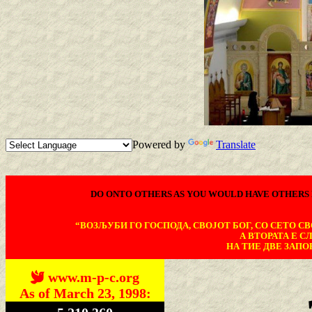
Powered by
Translate
DO ONTO OTHERS AS YOU WOULD HAVE OTHERS 
“ВОЗЉУБИ ГО ГОСПОДА, СВОЈОТ БОГ, СО СЕТО СВО
А ВТОРАТА Е С
НА ТИЕ ДВЕ ЗАПОВ
www.m-p-c.org
As of March 23, 1998: