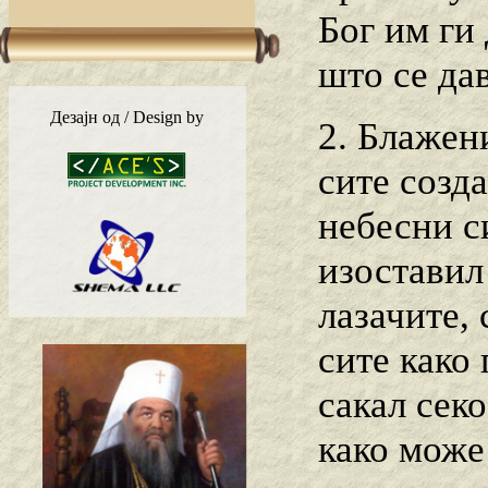
Бог им ги
што се да
Дезајн од / Design by
2. Блажен
сите созда
небесни си
изоставил
лазачите, 
сите како
сакал секо
како може