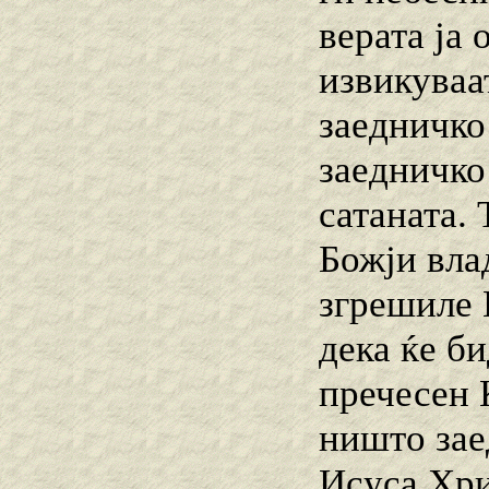
верата ја 
извикуваа
заедничко
заедничко
сатаната.
Божји влад
згрешиле 
дека ќе б
пречесен К
ништо зае
Исуса Хри