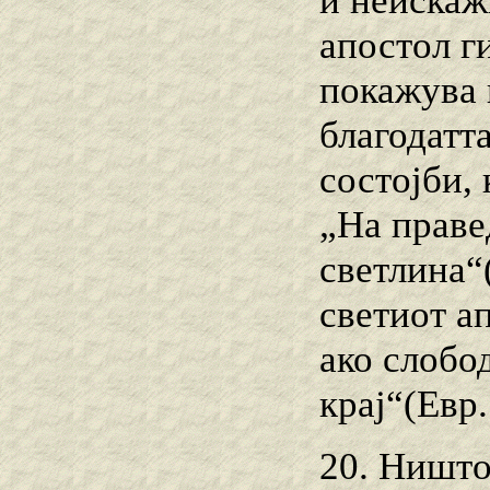
и неискаж
апостол г
покажува 
благодатт
состојби,
„На праве
светлина“
светиот а
ако слобод
крај“(Евр. 
20. Ништо