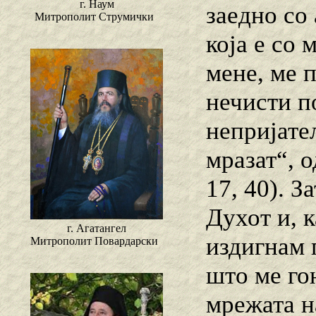
г. Наум
заедно со 
Митрополит Струмички
која е со 
мене, ме 
нечисти п
непријате
мразат“, 
17, 40). З
Духот и, к
г. Агатангел
издигнам 
Митрополит Повардарски
што ме го
мрежата н