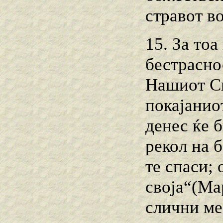
стравот в
15. За тоа
бестрасно
Нашиот Сп
покајанио
денес ќе б
рекол на б
те спаси; 
своја“(Ма
слични ме