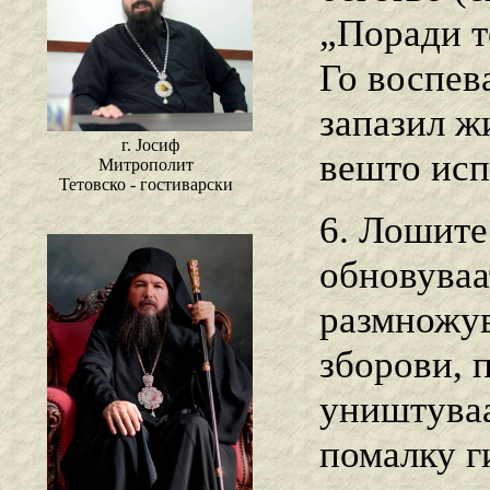
„Поради т
Го воспева
запазил ж
г. Јосиф
вешто исп
Митрополит
Тетовско - гостиварски
6. Лошите
обновуваа
размножув
зборови, 
уништуваа
помалку г