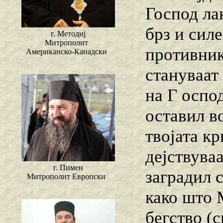
Господ лак
брз и сил
г. Методиј
Митрополит
противнико
Американско-Канадски
стануваат 
на Г оспод
оставил во
твојата к
дејствуваа
г. Пимен
заградил 
Митрополит Европски
како што 
бегство (с