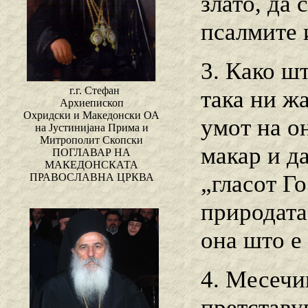
злато, да
псалмите 
3. Како шт
г.г. Стефан
така ни ж
Архиепископ
Охридски и Македонски ОА
умот на о
на Јустинијана Прима и
Митрополит Скопски
макар и д
ПОГЛАВАР НА
МАКЕДОНСКАТА
„гласот Г
ПРАВОСЛАВНА ЦРКВА
природата,
она што е
4. Месечин
претставув