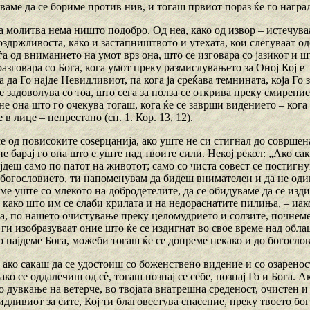
ваме да се бориме против нив, и тогаш првиот пораз ќе го награ
а молитва нема ништо подобро. Од неа, како од извор – истечува
здржливоста, како и застапништвото и утехата, кои слегуваат о
а од вниманието на умот врз она, што се изговара со јазикот и ш
разговара со Бога, кога умот преку размислувањето за Оној Кој е 
а да Го најде Невидливиот, па кога ја среќава темнината, која Го 
е задоволува со тоа, што сега за полза се открива преку смирение
не она што го очекува тогаш, кога ќе се заврши видението – кога 
 в лице – непрестано (сп. 1. Кор. 13, 12).
е од повисоките соѕерцанија, ако уште не си стигнал до совршен
е барај го она што е уште над твоите сили. Некој рекол: „Ако са
деш само по патот на животот; само со чиста совест се постигну
огословието, ти напоменувам да бидеш внимателен и да не одиш д
име уште со млекото на добродетелите, да се обидуваме да се из
 како што им се слаби крилата и на недораснатите пилиња, – иак
а, по нашето очистување преку целомудрието и солзите, почнеме 
ги изобразуваат оние што ќе се издигнат во свое време над обла
о најдеме Бога, можеби тогаш ќе се допреме некако и до богосло
, ако сакаш да се удостоиш со боженствено видение и со озаренос
ако се оддалечиш од сѐ, тогаш познај се себе, познај Го и Бога. 
о дувкање на ветерче, во твојата внатрешна среденост, очистен 
идливиот за сите, Кој ти благовестува спасение, преку твоето бо