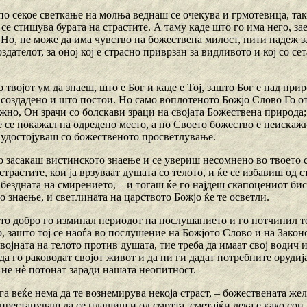
 по секое светкање на молња веднаш се очекува и грмотевица, та
се стишува бурата на страстите. А таму каде што го има него, за
Но, не може да има чувство на божествена милост, нити надеж за
здателот, за оној кој е страсно приврзан за видливото и кој со се
со твојот ум да знаеш, што е Бог и каде е Тој, зашто Бог е над при
 создадено и што постои. Но само воплотеното Божјо Слово Го от
жно, Он зрачи со болскави зраци на својата Божествена природа; 
 се покажал на одредено место, а по Своето божество е неискажи
е удостојуваш со божественото просветлување.
о засакаш вистинското знаење и се увериш несомнено во твоето с
страстите, кои ја врзуваат душата со телото, и ќе се избавиш од 
ездната на смирението, – и тогаш ќе го најдеш скапоцениот бис
 знаење, и светлината на царството Божјо ќе те осветли.
што добро го изминал периодот на послушанието и го потчинил т
, зашто тој се наоѓа во послушение на Божјото Слово и на Законо
ојната на телото против душата, тие треба да имаат свој водич и
да го раководат својот живот и да ни ги дадат потребните орудиј
 не нѐ потонат заради нашата неопитност.
га веќе нема да те вознемирува некоја страст, – божествената жел
престануваш да се плашиш и од смртта, сметајќи дека е како сон