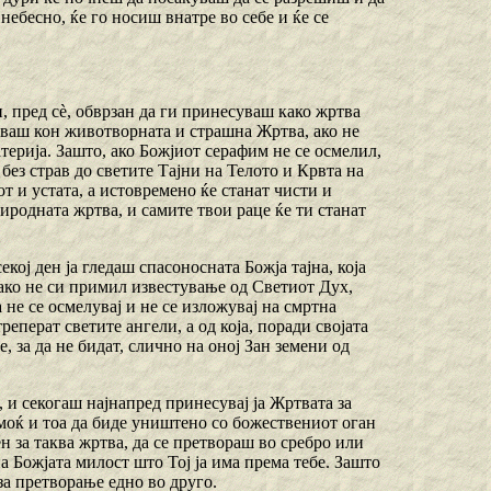
небесно, ќе го носиш внатре во себе и ќе се
, пред сѐ, обврзан да ги принесуваш како жртва
уваш кон животворната и страшна Жртва, ако не
терија. Зашто, ако Божјиот серафим не се осмелил,
ш без страв до светите Тајни на Телото и Крвта на
т и устата, а истовремено ќе станат чисти и
иродната жртва, и самите твои раце ќе ти станат
екој ден ја гледаш спасоносната Божја тајна, која
иако не си примил известување од Светиот Дух,
а не се осмелувај и не се изложувај на смртна
реперат светите ангели, а од која, поради својата
 за да не бидат, слично на оној Зан земени од
е, и секогаш најнапред принесувај ја Жртвата за
емоќ и тоа да биде уништено со божествениот оган
ен за таква жртва, да се претвораш во сребро или
на Божјата милост што Тој ја има према тебе. Зашто
за претворање едно во друго.