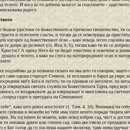
д телото. И кога ќе го добиеш залогот за спасението – царството 
неискажива радост.
ството
е бидеш удостоен со божественото и пречесно свештенство, ти си
страсти и телесните сласти, и тогаш да се осмелуваш да пристап
еш изгорен од божествениот оган – како некоја лесно горлива ма
да се допре до јагленот (сп. Иса. 6, 6), тогаш како ти ќе се допре
Христос? А преку Него ќе ти бидат очистени и осветени и јазико
душата и телото, а како на слуга на натприродниот оган и натпр
злато.
се подлабоко да ја познаеш силата на ова што го говорам, зашто с
идел само еднаш старецот Симеон, се исплашил и барал да умре; 
посредник меѓу Бога и луѓето, ти си еднаков со ангелите, па зато
а ја извршуваш светата служба на Божествената Тајна, пред која т
жност, се воздржувале да ја извршуваат и многумина од светиите,
, според судот и пресудата на Севишниот.
 себе“, како што рекол апостолот (1. Тим. 4, 16). Внимавај на себ
воите гревови и можеби во тебе има уште нешто поради твојата н
ајни. На тој начин ќе можеш, како некој избран сад, чист и досто
си ти некаков дрвен или глинен сад, само ако смело се предадеш 
то е Бог готов да ги послуша нашите молитви, таму нема пречки 