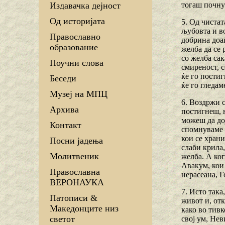
тогаш почну
Издавачка дејност
Од историјата
5. Од чистат
љубовта и во
Православно
добрина доаѓ
образование
желба да се 
со желба сак
Поучни слова
смиреност, с
ќе го постиг
Беседи
ќе го гледаме
Музеј на МПЦ
6. Воздржи с
Архива
постигнеш, н
можеш да дој
Контакт
спомнуваме б
кои се хран
Посни јадења
слаби крила,
Молитвеник
желба. А ког
Авакум, кои 
Православна
нерасеана, Г
ВЕРОНАУКА
7. Исто така
Патописи &
живот и, отк
Македонците низ
како во тивк
светот
свој ум, Нев