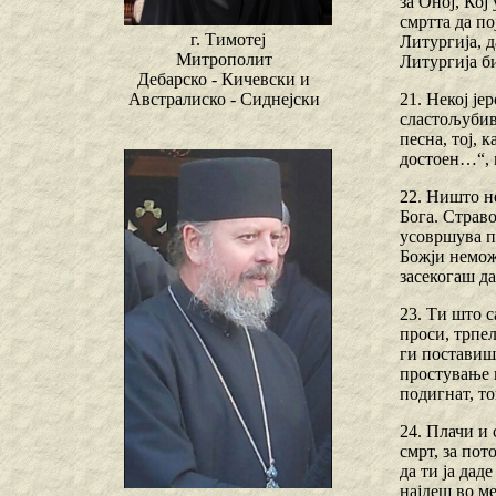
за Оној, Кој
смртта да по
г. Тимотеј
Литургија, д
Митрополит
Литургија би
Дебарско - Кичевски и
21. Некој ј
Австралиско - Сиднејски
сластољубив 
песна, тој, 
достоен…“, и
22. Ништо н
Бога. Страв
усовршува п
Божји неможн
засекогаш да
23. Ти што с
проси, трпел
ги поставиш 
простување 
подигнат, то
24. Плачи и 
смрт, за пот
да ти ја дад
најдеш во ме