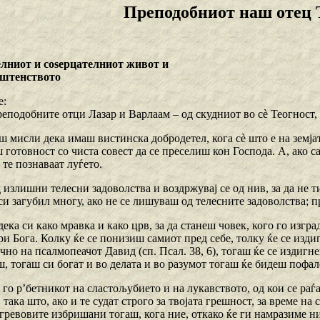
Преподобниот наш отец 
елниот и соѕерцателниот живот и
ештенството
е:
подобните отци Лазар и Варлаам – од скудниот во cѐ Теогност, н
ш мисли дека имаш вистинска добродетел, кога сѐ што е на земјат
 готовност со чиста совест да се преселиш кон Господа. А, ако са
те познаваат луѓето.
д излишни телесни задоволства и воздржувај се од нив, за да не 
си загубил многу, ако не се лишуваш од телесните задоволства; 
 дека си како мравка и како црв, за да станеш човек, кого го изград
и Бога. Колку ќе се понизиш самиот пред себе, толку ќе се изди
чно на псалмопеачот Давид (сп. Псал. 38, 6), тогаш ќе се издигн
, тогаш си богат и во делата и во разумот тогаш ќе бидеш пофал
го р’бетникот на сластољубието и на лукавството, од кои се раѓ
 така што, ако и те судат строго за твојата грешност, за време на 
т гревовите избришани тогаш, кога ние, откако ќе ги намразиме 