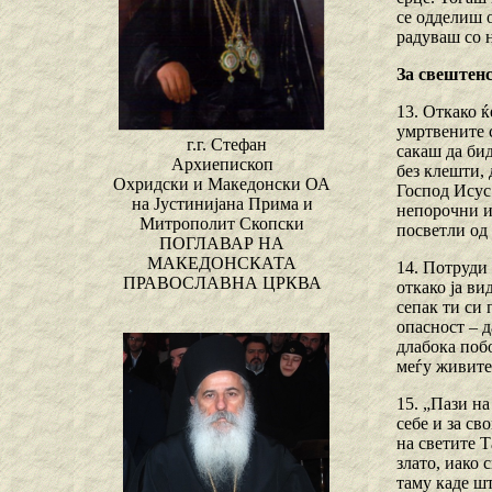
се одделиш о
радуваш со 
За свештен
13. Откако ќ
умртвените 
г.г. Стефан
сакаш да бид
Архиепископ
без клешти, 
Охридски и Македонски ОА
Господ Исус 
на Јустинијана Прима и
непорочни и 
Митрополит Скопски
посветли од 
ПОГЛАВАР НА
МАКЕДОНСКАТА
14. Потруди 
ПРАВОСЛАВНА ЦРКВА
откако ја в
сепак ти си 
опасност – д
длабока побо
меѓу живите
15. „Пази на
себе и за с
на светите Т
злато, иако 
таму каде ш