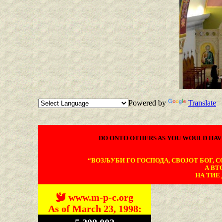
Powered by
Translate
DO ONTO OTHERS AS YOU WOULD HAV
“ВОЗЉУБИ ГО ГОСПОДА, СВОЈОТ БОГ, СО
А ВТ
НА ТИЕ 
www.m-p-c.org
As of March 23, 1998: