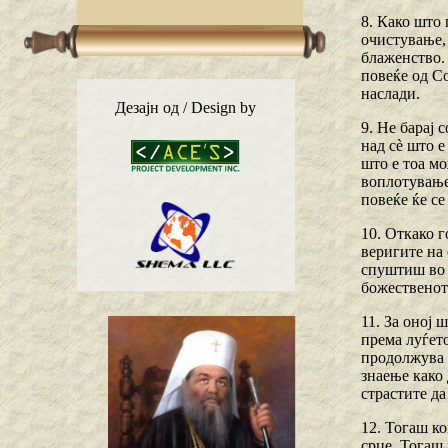
8. Како што
очистување, 
блаженство. 
повеќе од Со
наслади.
Дезајн од / Design by
9. Не барај 
над сѐ што е
што е тоа мо
воплотување
повеќе ќе с
10. Откако г
веригите на 
спуштиш во б
божественото
11. За оној 
према луѓето
продолжува в
знаење како 
страстите да
12. Тогаш ко
срце. Тогаш 