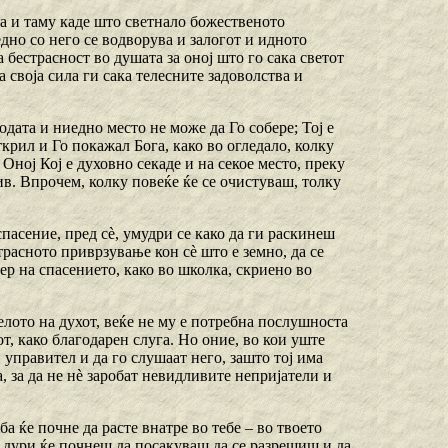
ка и таму каде што светнало божественото
едно со него се водворува и залогот и идното
 бестрасност во душата за оној што го сака светот
та своја сила ги сака телесните задоволства и
родата и ниедно место не може да Го собере; Тој е
крил и Го покажал Бога, како во огледало, колку
Оној Кој е духовно секаде и на секое место, преку
в. Впрочем, колку повеќе ќе се очистуваш, толку
пасение, пред сѐ, умудри се како да ги раскинеш
страсното приврзување кон сѐ што е земно, да се
ер на спасението, како во школка, скриено во
елото на духот, веќе не му е потребна послушноста
т, како благодарен слуга. Но оние, во кои уште
 управител и да го слушаат него, зашто тој има
а, за да не нѐ заробат невидливите непријатели и
ба ќе почне да расте внатре во тебе – во твоето
, дури ќе почнеш да посакуваш да се разрешиш и да