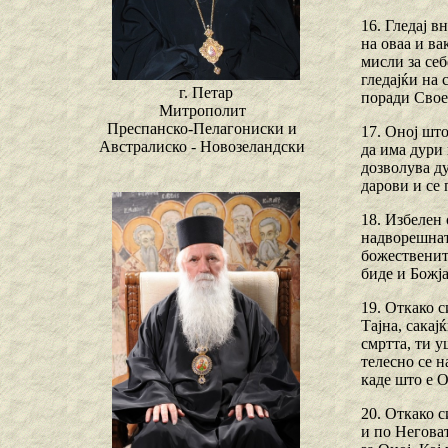
16. Гледај в
на оваа и ва
мисли за себ
гледајќи на 
г. Петар
поради Свое
Митрополит
Преспанско-Пелагониски и
17. Оној што
Австралиско - Новозеландски
да има дури 
дозволува ду
дарови и се
18. Избелен 
надворешнат
божествените
биде и Божја
19. Откако с
Тајна, сакај
смртта, ти у
телесно се н
каде што е О
20. Откако с
и по Неговат