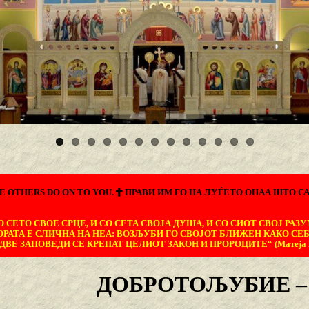
E OTHERS DO ON TO YOU.
ПРАВИ ИМ ГО НА ЛУЃЕТО ОНАА ШТО СА
 СЕТО СВОЕ СРЦЕ, И СО СЕТА СВОЈА ДУША, И СО СИОТ СВОЈ РАЗУ
ОРАТА Е СЛИЧНА НА НЕА: ВОЗЉУБИ ГО СВОЈОТ БЛИЖЕН КАКО СЕБ
ДВЕ ЗАПОВЕДИ СЕ КРЕПАТ ЦЕЛИОТ ЗАКОН И ПРОРОЦИТЕ“ (Матеја 22
ДОБРОТОЉУБИЕ – 