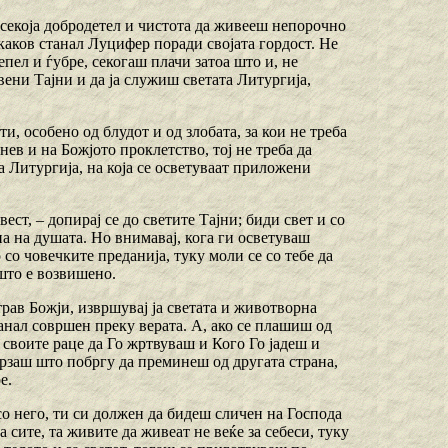
о секоја добродетел и чистота да живееш непорочно
 каков станал Луцифер поради својата гордост. Не
 пепел и ѓубре, секогаш плачи затоа што и, не
твени Тајни и да ја служиш светата Литургија,
и, особено од блудот и од злобата, за кои не треба
ев и на Божјото проклетство, тој не треба да
а Литургија, на која се осветуваат приложени
ест, – допирај се до светите Тајни; биди свет и со
а на душата. Но внимавај, кога ги осветуваш
 со човечките преданија, туку моли се со тебе да
 што е возвишено.
трав Божји, извршувај ја светата и животворна
танал совршен преку верата. А, ако се плашиш од
 своите раце да Го жртвуваш и Кого Го јадеш и
брзаш што побргу да преминеш од другата страна,
е.
со него, ти си должен да бидеш сличен на Господа
а сите, та живите да живеат не веќе за себеси, туку