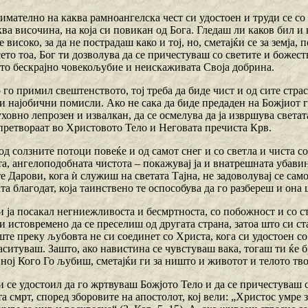
нимателно на каква рамноангелска чест си удостоен и труди се с
ква височина, на која си повикан од Бога. Гледаш ли каков бил и
е високо, за да не пострадаш како и тој, но, сметајќи се за земја,
сето тоа, Бог ти дозволува да се причестуваш со светите и божес
то бескрајно човекољубие и неискаживата Своја добрина.
 го примил свештенството, тој треба да биде чист и од сите страст
и најобични помисли. Ако не сака да биде предаден на Божјиот гн
ховно лепрозен и извалкан, да се осмелува да ја извршува светат
 претвораат во Христовото Тело и Неговата пречиста Крв.
од солзните потоци повеќе и од самот снег и со светла и чиста сов
а, ангелоподобната чистота – покажувај ја и внатрешната убавин
 Дарови, кога ѝ служиш на светата Тајна, не задоволувај се само
та благодат, која таинствено те оспособува да го разбереш и она
и ја посакал негниежливоста и бесмртноста, со побожност и со с
ќи истовремено да се преселиш од другата страна, затоа што си с
ште преку љубовта не си соединет со Христа, кога си удостоен со
аситуваш. Зашто, ако навистина се чувстуваш вака, тогаш ти ќе 
ној Кого Го љубиш, сметајќи ги за ништо и животот и телото тво
и се удостоил да го жртвуваш Божјото Тело и да се причестуваш 
а смрт, според зборовите на апостолот, кој вели: „Христос умре з