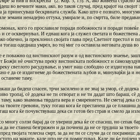
 умре за нив и воскресна“ (2. Кор. 5, 15). A, ако живееш страсно з
јдеш во вечните маки, ако, во таков случај, пред крајот на својо
а ја принесуваш бескрвната служба. Како што е познато, многуми
ле земани ненадејно оттука, умирале и, по смртта, биле предава
еромонах, кого го прославиле поради побожноста и поради повеќ
и се осквернувал. И еднаш кога ја служел светата и божествена 
како обично, ја преклонил својата глава пред Светиот престол и п
 тогаш одеднаш умрел, во тој миг го оставила неговата душа во
е е поважно од вистинскиот разум и од вистинското знаење, зашт
от Божји нѐ очистува преку вистинската побожност и самозауздув
реку светлото расудување, и умот наш слободно се издигнува наг
о е да се издигнеме до божествената љубов и, минувајќи ја и не
 останеме таму.
акаш да бидеш спасен, трчи засилено и не знај за умор, сѐ додека 
иво тропај, сѐ додека не ти отворат и не ти дадат што бараш, сѐ 
таму, како знамиња тврдата вера и смирението. Не сметај дека с
на твоите гревови, туку тогаш кога ќе престанеш да се плашиш д
гаш кога ќе почувствуваш дека си готов без страв и смело да изл
со многу солзи барај да се увериш дека ќе се спасиш, но сепак ба
оа да не станеш безгрижен и да почнеш да не се трудиш за твоето
е пред твојата телесна смрт, за да не ти се случи да се посрамиш: 
стото на маките, каде што не си помислувал. Каде ли ќе појдеш 