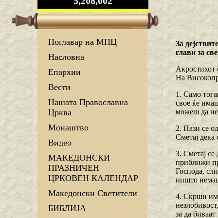
5,208,002
Поглавар на МПЦ
За дејствит
глави за св
Насловна
Акростихот 
Епархии
На Високопре
Вести
1. Само тога
Нашата Православна
свое ќе имаш
можеш да не 
Црква
Монаштво
2. Пази се о
Сметај дека 
Видео
3. Сметај се
МАКЕДОНСКИ
приближи пр
ПРАЗНИЧЕН
Господа, сли
ЦРКОВЕН КАЛЕНДАР
ништо немаш
Македонски Светители
4. Скрши им 
незлобивост,
БИБЛИЈА
за да биваа