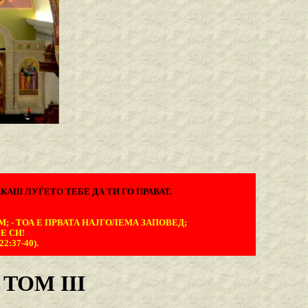
КАШ ЛУЃЕТО ТЕБЕ ДА ТИ ГО ПРАВАТ.
М; - ТОА Е ПРВАТА НАЈГОЛЕМА ЗАПОВЕД;
Е СИ!
:37-40).
TOM III