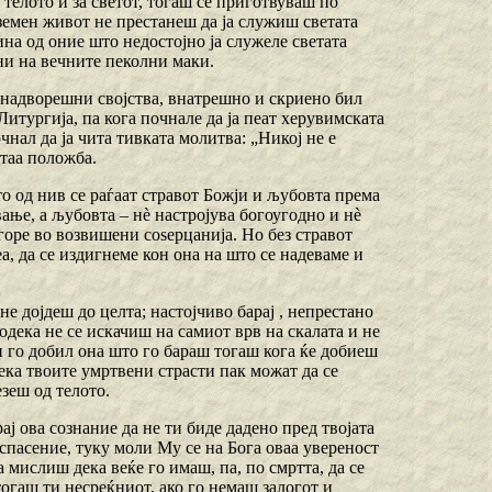
а телото и за светот, тогаш се приготвуваш по
т земен живот не престанеш да ја служиш светата
на од оние што недостојно ја служеле светата
ни на вечните пеколни маки.
е надворешни својства, внатрешно и скриено бил
Литургија, па кога почнале да ја пеат херувимската
очнал да ја чита тивката молитва: „Никој не е
 таа положба.
о од нив се раѓаат стравот Божји и љубовта према
ање, а љубовта – нѐ настројува богоугодно и нѐ
оре во возвишени соѕерцанија. Но без стравот
а, да се издигнеме кон она на што се надеваме и
не дојдеш до целта; настојчиво барај , непрестано
додека не се искачиш на самиот врв на скалата и не
и го добил она што го бараш тогаш кога ќе добиеш
ека твоите умртвени страсти пак можат да се
езеш од телото.
рај ова сознание да не ти биде дадено пред твојата
 спасение, туку моли Му се на Бога оваа увереност
да мислиш дека веќе го имаш, па, по смртта, да се
тогаш ти несреќниот, ако го немаш залогот и