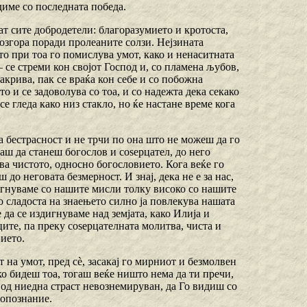
диме со последната победа.
ат сите добродетели: благоразумието и кротоста,
дозгора поради пролеаните солзи. Нејзината
то при тоа го помислува умот, како и ненаситната
– се стреми кон својот Господ и, со пламена љубов,
закрива, пак се враќа кон себе и со побожна
то и се задоволува со тоа, и со надежта дека секако
се гледа како низ стакло, но ќе настане време кога
а бестрасност и не трчи по она што не можеш да го
каш да станеш богослов и соѕерцател, до него
ва чистото, односно богословието. Кога веќе го
о неговата безмерност. И знај, дека не е за нас,
дигнуваме со нашите мисли толку високо со нашите
о сладоста на знаењето силно ја повлекува нашата
да се издигнуваме над земјата, како Илија и
ците, па преку соѕерцателната молитва, чиста и
вието.
т на умот, пред сѐ, засакај го мирниот и безмолвен
Ако бидеш тоа, тогаш веќе ништо нема да ти пречи,
и од ниедна страст невознемируван, да Го видиш со
гопознание.