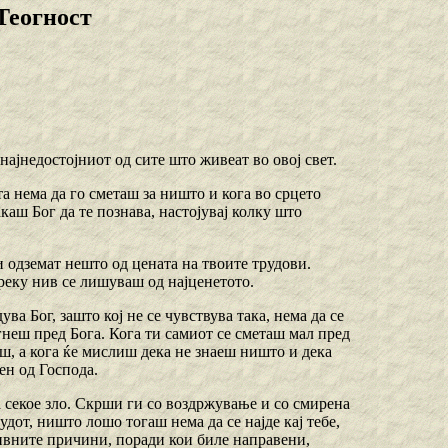
Теогност
ајнедостојниот од сите што живеат во овој свет.
а нема да го сметаш за ништо и кога во срцето
каш Бог да те познава, настојувај колку што
ти одземат нешто од цената на твоите трудови.
преку нив се лишуваш од најценетото.
ува Бог, зашто кој не се чувствува така, нема да се
гнеш пред Бога. Кога ти самиот се сметаш мал пред
еш, а кога ќе мислиш дека не знаеш ништо и дека
ен од Господа.
а секое зло. Скрши ги со воздржување и со смирена
судот, ништо лошо тогаш нема да се најде кај тебе,
нивните причини, поради кои биле направени,