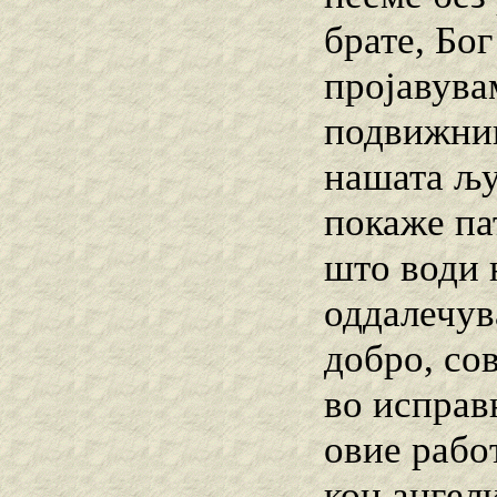
брате, Бо
пројавува
подвижниш
нашата љу
покаже пат
што води 
оддалечув
добро, со
во исправ
овие работ
кон ангели