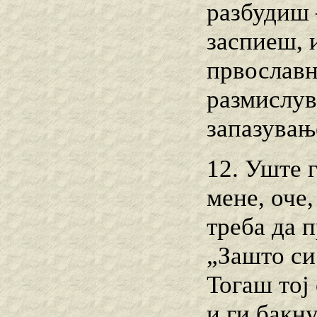
разбудиш –
заспиеш, 
првославн
размислув
запазувањ
12. Уште 
мене, оче,
треба да п
„Зашто си
Тогаш тој
и ги бакн