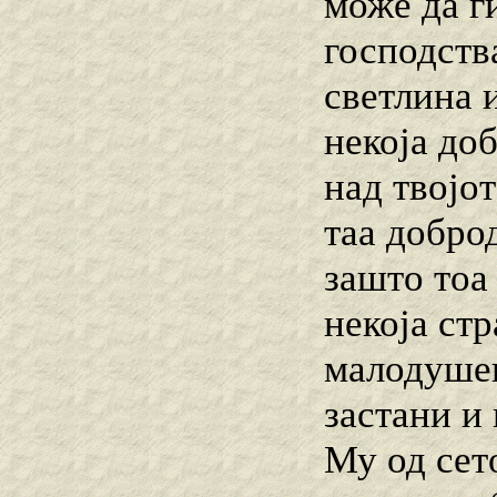
може да г
господства
светлина 
некоја доб
над твојот
таа доброд
зашто тоа
некоја стр
малодушен
застани и
Му од сет