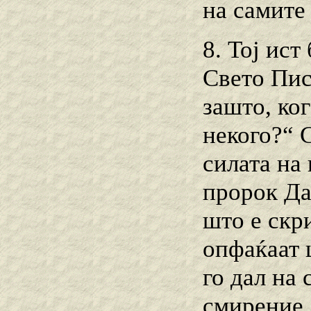
на самите
8. Тој ист
Свето Пис
зашто, ко
некого?“ 
силата на
пророк Да
што е скр
опфаќаат 
го дал на 
смирение, 