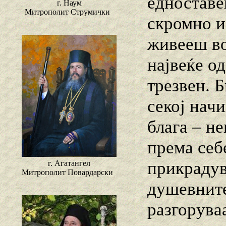
едноставе
г. Наум
Митрополит Струмички
скромно и 
живееш во
највеќе од
трезвен. 
секој нач
блага – н
према себе
прикрадув
г. Агатангел
Митрополит Повардарски
душевните
разгоруваа