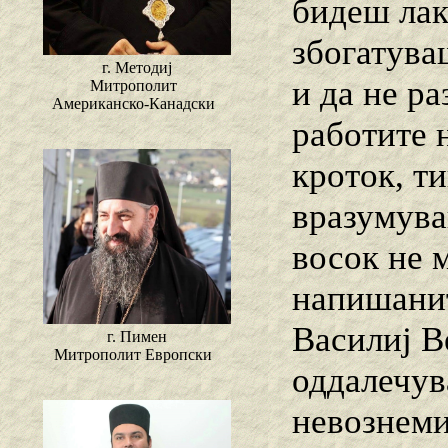
бидеш лак
збогатува
г. Методиј
и да не р
Митрополит
Американско-Канадски
работите н
кроток, т
вразумува
восок не 
напишанит
Василиј Ве
г. Пимен
Митрополит Европски
оддалечува
невознеми