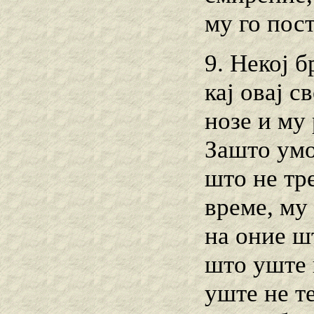
му го пос
9. Некој б
кај овај 
нозе и му 
Зашто умо
што не тр
време, му
на оние шт
што уште 
уште не т