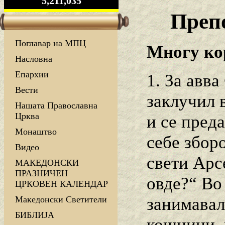
5,211,035
Преп
Поглавар на МПЦ
Многу ко
Насловна
Епархии
1. За авв
Вести
заклучил 
Нашата Православна
Црква
и се пред
Монаштво
себе зборо
Видео
свети Арс
МАКЕДОНСКИ
ПРАЗНИЧЕН
овде?“ Во
ЦРКОВЕН КАЛЕНДАР
занимавал
Македонски Светители
БИБЛИЈА
кошници, 