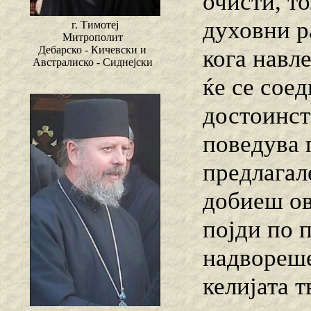
очисти, то
духовни р
г. Тимотеј
Митрополит
Дебарско - Кичевски и
кога навл
Австралиско - Сиднејски
ќе се соед
достоинст
поведува 
предлагале
добиеш ов
појди по п
надвореше
келијата 