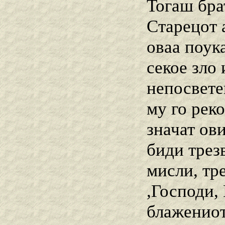
Тогаш бра
Старецот 
оваа поука
секое зло 
непосветен
му го рек
значат ов
биди трезв
мисли, тре
,Господи,
блажениот