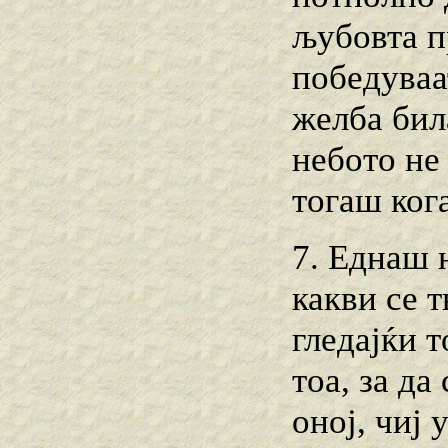
љубовта п
победуваат
желба бил
небото не 
тогаш кога
7. Еднаш 
какви се 
гледајќи т
тоа, за да
оној, чиј 