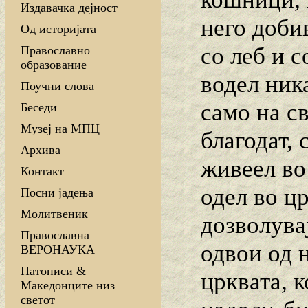
Издавачка дејност
него доби
Од историјата
со леб и с
Православно
образование
водел ник
Поучни слова
само на с
Беседи
Музеј на МПЦ
благодат,
Архива
живеел во
Контакт
одел во цр
Посни јадења
Молитвеник
дозволувај
Православна
одвои од 
ВЕРОНАУКА
Патописи &
црквата, к
Македонците низ
светот