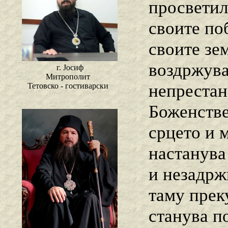
просветил
своите по
своите зем
воздржува
г. Јосиф
Митрополит
непрестан
Тетовско - гостиварски
Боженстве
срцето и 
настанува
и незадрж
таму прек
станува по