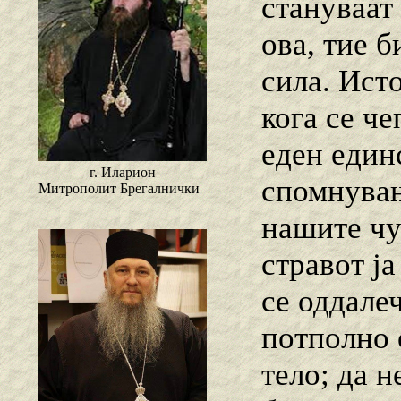
стануваат
ова, тие 
сила. Исто
кога се ч
еден един
г. Иларион
спомнувањ
Митрополит Брегалнички
нашите чу
стравот ја
се оддале
потполно 
тело; да н