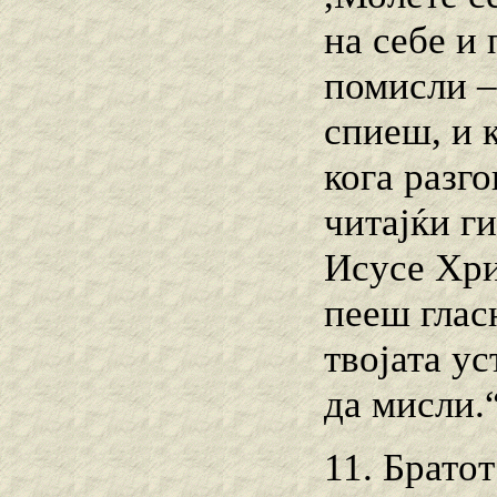
на себе и 
помисли –
спиеш, и к
кога разго
читајќи г
Исусе Хри
пееш глас
твојата ус
да мисли.
11. Братот