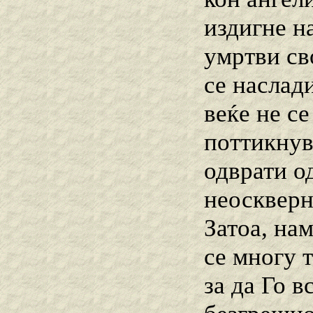
издигне н
умртви св
се наслад
веќе не се
поттикнува
одврати о
неоскверн
Затоа, на
се многу 
за да Го 