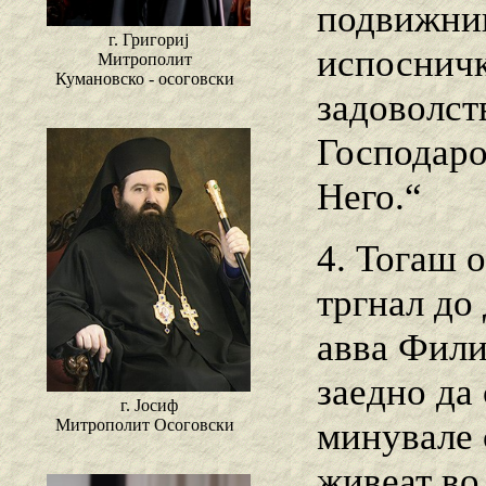
подвижниц
г. Григориј
испосничк
Митрополит
Кумановско - осоговски
задоволств
Господарот
Него.“
4. Тогаш о
тргнал до 
авва Фили
заедно да 
г. Јосиф
Митрополит Осоговски
минувале 
живеат во