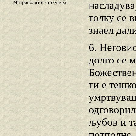
насладува
Митрополитот струмички
толку се в
знаел дали
6. Неговио
долго се 
Божествен
ти е тешко
умртвуваш
одговорил
љубов и т
потполно 