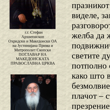
празникот
виделе, з
разговоро
г.г. Стефан
желба да 
Архиепископ
Охридски и Македонски ОА
подвижнич
на Јустинијана Прима и
Митрополит Скопски
светите д
ПОГЛАВАР НА
МАКЕДОНСКАТА
потполно 
ПРАВОСЛАВНА ЦРКВА
како што 
безмолвиет
плачот – 
презрение