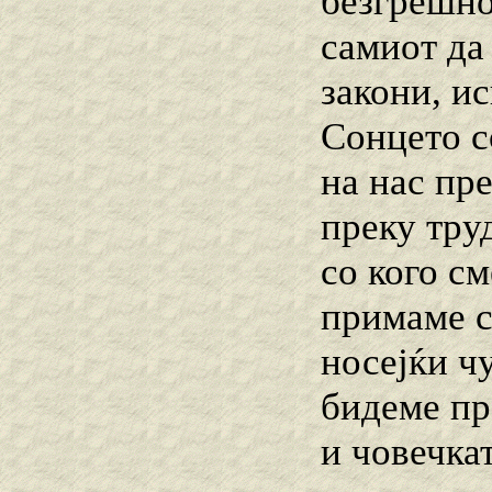
безгрешно
самиот да
закони, ис
Сонцето с
на нас пр
преку тру
со кого с
примаме с
носејќи чу
бидеме пр
и човечка