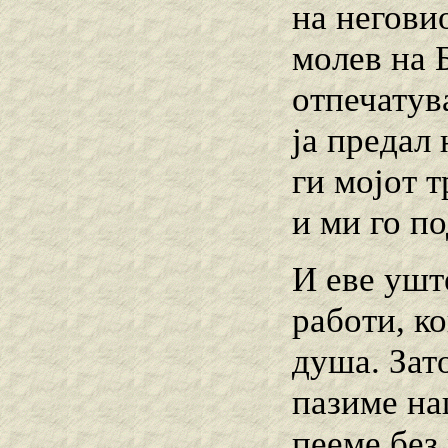
на неговио
молев на Б
отпечатув
ја предал 
ги мојот 
и ми го по
И еве ушт
работи, к
душа. Зат
пазиме на
пееме без 