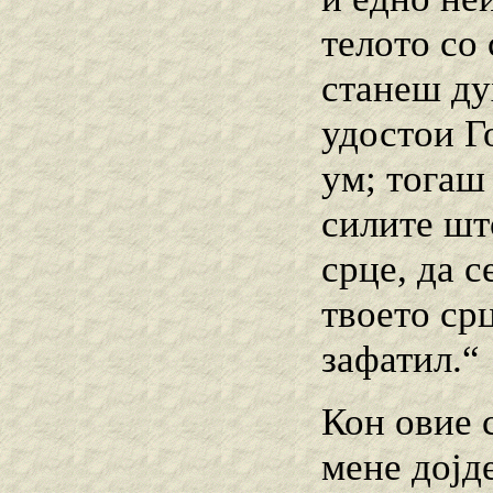
телото со
станеш дух
удостои Г
ум; тогаш
силите што
срце, да 
твоето срц
зафатил.“
Кон овие 
мене дојде