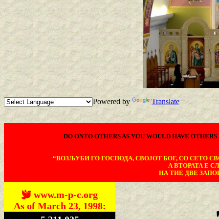
Powered by
Translate
DO ONTO OTHERS AS YOU WOULD HAVE OTHERS 
“ВОЗЉУБИ ГО ГОСПОДА, СВОЈОТ БОГ, СО СЕТО СВО
А ВТОРАТА Е С
НА ТИЕ ДВЕ ЗАПОВ
www.m-p-c.org
As of March 23, 1998: