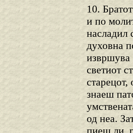
10. Брато
и по моли
насладил 
духовна п
извршува 
светиот с
старецот, 
знаеш пат
умственат
од неа. За
пиеш ли, 