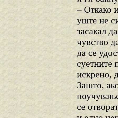
– Откако 
уште не с
засакал да
чувство д
да се удос
суетните п
искрено, 
Зашто, ак
поучување
се отвора
и едно не