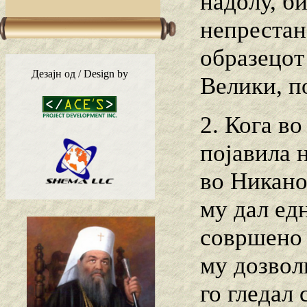
надолу, би
непрестан
образецот
Дезајн од / Design by
Велики, п
2. Кога во
појавила н
во Никано
му дал ед
совршено 
му дозволи
го гледал