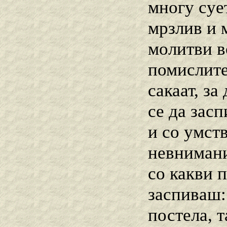
многу суе
мрзлив и 
молитви в
помислите
сакаат, за
се да зас
и со умст
невнимани
со какви 
заспиваш:
постела, т