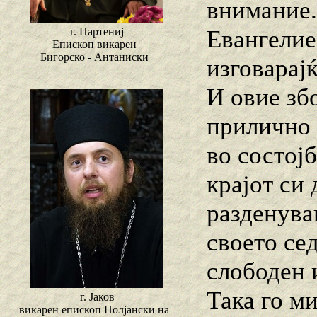
внимание.
Евангелие
г. Партениј
Епископ викарен
Бигорско - Антаниски
изговарај
И овие зб
прилично д
во состојб
крајот си 
разденува
своето сед
слободен 
Така го ми
г. Јаков
викарен епископ Полјански на