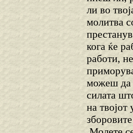
ли во твој
молитва с
престанув
кога ќе р
работи, не
приморувај
можеш да 
силата шт
на твојот
зборовите 
,Молете се