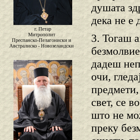
душата зд
дека не е 
г. Петар
Митрополит
3. Тогаш 
Преспанско-Пелагониски и
Австралиско - Новозеландски
безмолвие
дадеш неп
очи, гледа
предмети,
свет, се в
што не мо
преку без