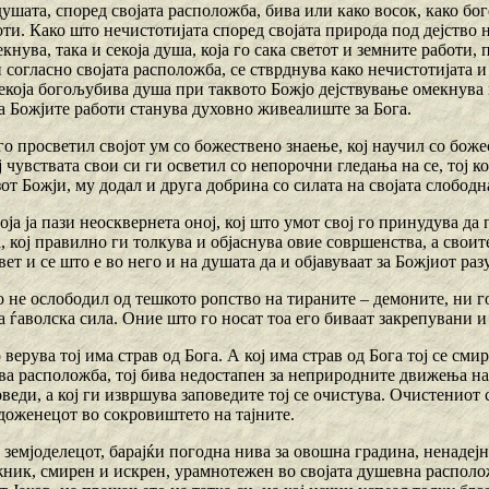
ушата, според својата расположба, бива или како восок, како бо
ти. Како што нечистотијата според својата природа под дејство н
кнува, така и секоја душа, која го сака светот и земните работи
 согласно својата расположба, се стврднува како нечистотијата и 
екоја богољубива душа при таквото Божјо дејствување омекнува 
а Божјите работи станува духовно живеалиште за Бога.
го просветил својот ум со божествено знаење, кој научил со бож
ј чувствата свои си ги осветил со непорочни гледања на се, тој 
от Божји, му додал и друга добрина со силата на својата слободна
оја ја пази неосквернета оној, кој што умот свој го принудува да
 кој правилно ги толкува и објаснува овие совршенства, а своит
ет и се што е во него и на душата да и објавуваат за Божјиот разу
ко не ослободил од тешкото ропство на тираните – демоните, ни г
та ѓаволска сила. Оние што го носат тоа его биваат закрепувани
 верува тој има страв од Бога. А кој има страв од Бога тој се см
ва расположба, тој бива недостапен за неприродните движења на
веди, а кој ги извршува заповедите тој се очистува. Очистениот 
доженецот во сокровиштето на тајните.
 земјоделецот, барајќи погодна нива за овошна градина, ненадеј
жник, смирен и искрен, урамнотежен во својата душевна располож