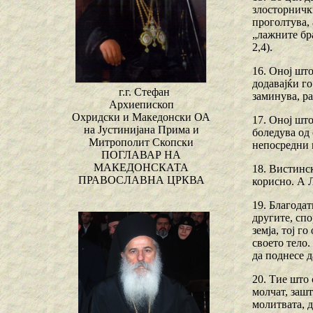
злосторнички
проголтува, 
„лажните бра
2,4).
16. Оној што
додавајќи го
г.г. Стефан
заминува, ра
Архиепископ
Охридски и Македонски ОА
17. Оној шт
на Јустинијана Прима и
боледува од 
Митрополит Скопски
непосредни м
ПОГЛАВАР НА
МАКЕДОНСКАТА
18. Вистинск
ПРАВОСЛАВНА ЦРКВА
корисно. А 
19. Благодат
другите, спо
земја, тој г
своето тело.
да поднесе д
20. Тие што 
молчат, зашт
молитвата, д