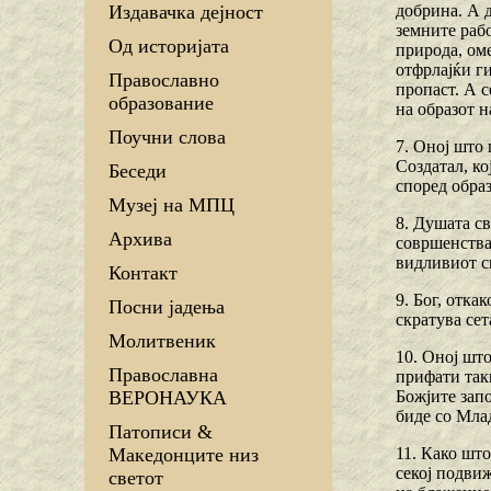
добрина. А д
Издавачка дејност
земните рабо
Од историјата
природа, оме
отфрлајќи ги
Православно
пропаст. А с
образование
на образот н
Поучни слова
7. Оној што 
Создатал, ко
Беседи
според образ
Музеј на МПЦ
8. Душата св
Архива
совршенства,
видливиот св
Контакт
9. Бог, отка
Посни јадења
скратува се
Молитвеник
10. Оној што
Православна
прифати так
Божјите запо
ВЕРОНАУКА
биде со Мла
Патописи &
11. Како што
Македонците низ
секој подви
светот