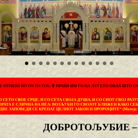
E OTHERS DO ON TO YOU.
ПРАВИ ИМ ГО НА ЛУЃЕТО ОНАА ШТО СА
 СЕТО СВОЕ СРЦЕ, И СО СЕТА СВОЈА ДУША, И СО СИОТ СВОЈ РАЗУ
ОРАТА Е СЛИЧНА НА НЕА: ВОЗЉУБИ ГО СВОЈОТ БЛИЖЕН КАКО СЕБ
ДВЕ ЗАПОВЕДИ СЕ КРЕПАТ ЦЕЛИОТ ЗАКОН И ПРОРОЦИТЕ“ (Матеја 22
ДОБРОТОЉУБИЕ – 