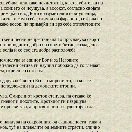
гољубива, или како нечистотија, како љубителка на
а сонцето се исушува, а восокот, согласно својата
, примајќи ги од Бога вразумителните внушенија,
калта, и сама себе, слична на фараонот, се фрла во
како восок, па примајќи ги врз себе отпечатоците
ествени песни непрестано да Го прославува својот
кон природното добро на своето битие, создадено
 волја и со својата добра расположба.
 помислува за едниот Бог и за Неговите
е телесни сетива ги научил побожно да го гледаат
м, скриен со сето тоа.
о дарувал Своето Его – смирението, со кое се
 и неподложени на демонските итрини.
ирува. Смирениот кроток станува, па откако ќе
 гневот и похотите. Кроткиот ги извршува
се просветува, а просветениот се удостојува да
но наидува на сокровиште од скапоцености, така и
ба, туѓ на плевелите од земните страсти, слично