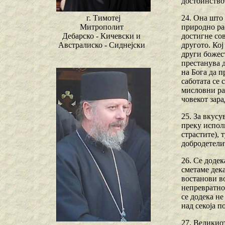
достоинствот
24. Она што
г. Тимотеј
природно рас
Митрополит
достигне сов
Дебарско - Кичевски и
другото. Кој
Австралиско - Сиднејски
други божест
престанува д
на Бога да п
саботата се 
мисловни раб
човекот зара
25. За вкусу
преку исполн
страстите), 
добродетели
26. Се додек
сметаме дека
востанови в
непревратнос
се додека не
над секоја 
27. Великиот