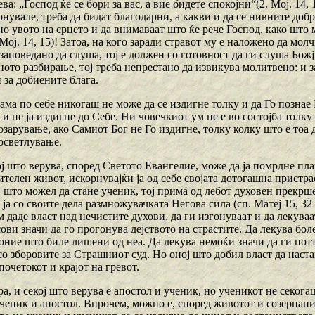
ва: „Господ ќе се бори за вас, а вие бидете спокојни“(2. Мој. 14,
нувале, треба да бидат благодарни, а какви и да се нивните добр
о увото на срцето и да внимаваат што ќе рече Господ, како што 
Мој. 14, 15)! Затоа, на кого заради стравот му е наложено да мо
заповедано да слуша, тој е должен со готовност да ги слуша Божј
ото разбирање, тој треба непрестано да извикува молитвено: и з
 за добиените блага.
ама по себе никогаш не може да се издигне толку и да Го познае Б
 и не ја издигне до Себе. Ни човечкиот ум не е во состојба толку
зарување, ако Самиот Бог не Го издигне, толку колку што е тоа д
осветлување.
ј што верува, според Светото Евангелие, може да ја помрдне плани
ителен живот, искорнувајќи ја од себе својата дотогашна пристр
 што можел да стане ученик, тој прима од лебот духовен прекрш
ја со своите дела размножувачката Негова сила (сп. Матеј 15, 32 
 даде власт над нечистите духови, да ги изгонуваат и да лекуваат
ови значи да го прогонува дејството на страстите. Да лекува бо
оние што биле лишени од неа. Да лекува немоќи значи да ги пот
о зборовите за Страшниот суд. Ho оној што добил власт да настап
очетокот и крајот на гревот.
ра, и секој што верува е апостол и ученик, но ученикот не секога
ученик и апостол. Впрочем, можно е, според животот и созерцани