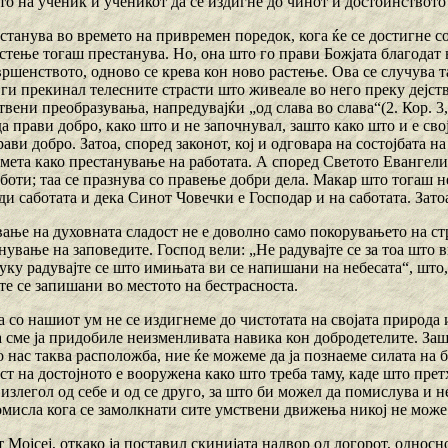
о на ученик и ученикот да се издигне до чинот и достоинството
 станува во времето на привремен поредок, кога ќе се достигне 
тење тогаш престанува. Но, она што го прави Божјата благодат в
ршенството, одново се крева кон ново растење. Ова се случува т
 ги прекинал телесните страсти што живеале во него преку дејст
вени преобразувања, напредувајќи „од слава во слава“(2. Кор. 3, 1
а прави добро, како што и не започнувал, зашто како што и e свој
рави добро. Затоа, според законот, кој и одговара на состојбата 
смета како престанување на работата. А според Светото Евангелие
оти; таа се празнува со правење добри дела. Макар што тогаш не 
ди саботата и дека Синот Човечки е Господар и на саботата. Зато
вање на духовната сладост не е доволно само покорувањето на ст
ување на заповедите. Господ вели: „Не радувајте се за тоа што в
туку радувајте се што имињата ви се напишани на небесата“, што
те се запишани во местото на бестрасноста.
а со нашиот ум не се издигнеме до чистотата на својата природа 
 сме ја придобиле неизменливата навика кон добродетелите. Зашт
о нас таква расположба, ние ќе можеме да ја познаеме силата на
т на достојното е вооружена како што треба таму, каде што прет
 излегол од себе и од се друго, за што би можел да помислува и 
помисла кога се замолкнати сите умствени движења никој не може
 Мојсеј, откако ја поставил скинијата надвор од логорот, односн