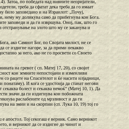
 14). Затоа, по победата над нивните непријатели,
одетели, треба да сфатат дека треба да го имаат
му било заповедано и на Израилот: „Почуј,
лчи, нему му доликува само да прибегнува кон Бога.
ите заповеди и да ги извршува. Оној, пак, што го
а отстранување на злото што му се заканува и
ога, ако Самиот Бог, по Својата милост, не се
 да се издигне нагоре, за да прими некакво
остапно за него, ако не го просвети со Своето
ната на гревот ( сп. Матеј 17, 20), со својот
асност кон земните непостојани и изменливи
ен со рацете на Спасителот и ќе насити илјадници,
и понатаму). И кога се удостоија да станат негови
 секаква болест и секаква немоќ“ (Матеј 10, 1). Да
лести значи да ги издигнува кон побожната
тикнува раслабените од мрзливост и да ги
ува на змии и на скорпии (сп. Лука 10, 19) тој го
ш е апостол. Тој секогаш е верник. Само верникот
ето, и верникот да се издигне до чинот и