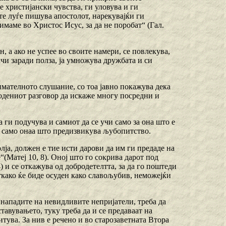
е христијански чувства, ги уловува и ги
те луѓе пишува апостолот, нарекувајќи ги
а имаме во Христос Исус, за да не поробат“ (Гал.
, а ако не успее во своите намери, се повлекува,
лчи заради полза, ја умножува дружбата и си
имателното слушание, со тоа јавно покажува дека
водениот разговор да искаже многу посредни и
а ги подучува и самиот да се учи само за она што е
а само онаа што предизвикува љубопитство.
олја, должен е тие исти дарови да им ги предаде на
“(Матеј 10, 8). Оној што го сокрива дарот под
4) и се откажува од добродетелтта, за да го поштеди
откако ќе биде осуден како славољубив, неможејќи
 нападите на невидливите непријатели, треба да
тавувањето, туку треба да и се предаваат на
титува. За нив е речено и во старозаветната Втора