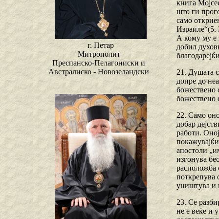
книга Мојсее
што ги прого
само откриен
Израиле“(5. 
А кому му е 
г. Петар
добил духовн
Митрополит
благодарејќи
Преспанско-Пелагониски и
Австралиско - Новозеландски
21. Душата с
допре до неа
божествено о
божествено 
22. Само оно
добар дејств
работи. Оној
покажувајќи 
апостоли „им
изгонува бес
расположба 
поткрепува с
уништува и п
23. Се разби
не е веќе и 