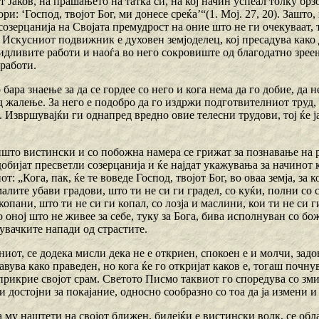
 Јаков, на прашањето на татка си, на кој начин успеал толку брзо
ори: ‘Господ, твојот Бог, ми донесе среќа’“(1. Мој. 27, 20). Зашто
созерцанија на Својата премудрост на оние што не ги очекуваат,
 Искусниот подвижник е духовен земјоделец, кој пресадува како 
видливите работи и наоѓа во него сокровиште од благодатно зрее
 работи.
 бара знаење за да се гордее со него и кога нема да го добие, да 
 жалење. За него е подобро да го издржи подготвителниот труд, 
 Извршувајќи ги однапред вредно овие телесни трудови, тој ќе 
што вистински и со побожна намера се грижат за познавање на ра
добијат пресветли созерцанија и ќе најдат укажувања за начинот к
от: „Кога, пак, ќе те воведе Господ, твојот Бог, во оваа земја, за 
алите убави градови, што ти не си ги градел, со куќи, полни со с
опани, што ти не си ги копал, со лозја и маслини, кои ти не си ги 
о оној што не живее за себе, туку за Бога, бива исполнуван со б
увачките напади од страстите.
иот, се додека мисли дека не е откриен, спокоен е и молчи, задо
авува како праведен, но кога ќе го откријат каков е, тогаш почну
прикрие својот срам. Светото Писмо таквиот го споредува со змиј
 достојни за покајание, односно сообразно со тоа да ја измени и 
а му наштети на својот ближен, бидејќи е вистински волк, се обла