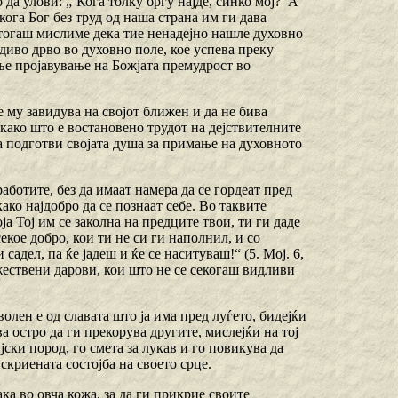
 да улови: „’Кога толку бргу најде, синко мој?’ А
, кога Бог без труд од наша страна им ги дава
 тогаш мислиме дека тие ненадејно нашле духовно
диво дрво во духовно поле, кое успева преку
ње пројавување на Божјата премудрост во
не му завидува на својот ближен и да не бива
како што е востановено трудот на дејствителните
ја подготви својата душа за примање на духовното
ботите, без да имаат намера да се гордеат пред
ако најдобро да се познаат себе. Во таквите
која Тој им се заколна на предците твои, ти ги даде
екое добро, кои ти не си ги наполнил, и со
садел, па ќе јадеш и ќе се наситуваш!“ (5. Мој. 6,
ожествени дарови, кои што не се секогаш видливи
волен е од славата што ја има пред луѓето, бидејќи
ва остро да ги прекорува другите, мислејќи на тој
ски пород, го смета за лукав и го повикува да
скриената состојба на своето срце.
ка во овча кожа, за да ги прикрие своите