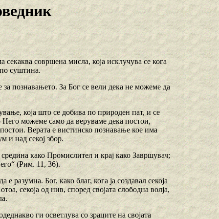
оведник
ма секаква совршена мисла, која исклучува се кога
 по суштина.
е за познавањето. За Бог се вели дека не можеме да
вање, која што се добива по природен пат, и се
о Него можеме само да веруваме дека постои,
постои. Верата е вистинско познавање кое има
м и над секој збор.
ц, средина како Промислител и крај како Завршувач;
го“ (Рим. 11, 36).
а е разумна. Бог, како благ, кога ја создавал секоја
тоа, секоја од нив, според својата слободна волја,
ла.
подеднакво ги осветлува со зраците на својата