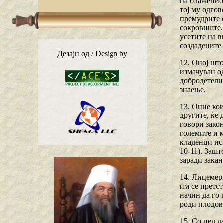
на блажениот
тој му одгов
премудрите 
сокровиште.
усетите на 
создадените
Дезајн од / Design by
12. Оној што
измачуван од
добродетели.
знаење.
13. Оние кои
другите, ќе 
говори закон
големите и м
кладенци иск
10-11). Зашт
заради закан
14. Лицемерн
им се претст
начин да го 
роди плодови
15. Со цел д