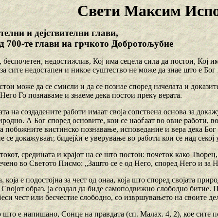
Свети Максим Исп
телни и дејствителни глави,
д 700-те глави на грчкото Добротољубие
н, беспочетен, недостижлив, Кој има сецела сила да постои, Кој и
e зa сите недостапен и никое суштество не може да знае што е Бог
стои може да се смисли и да се познае според начелата и доказит
Него Го познаваме и знаеме дека постои преку верата.
та на создадените работи имаат своја сопствена основа за докажу
родно. А Бог според основите, кои се наоѓаат во овие работи, в
на побожните вистинско познавање, исповедание и вера дека Бог 
е се докажуваат, бидејќи е уверување во работи кои се над секој у
етокот, средината и крајот на се што постои: почеток како Творе
ечено во Светото Писмо: „Зашто се е од Него, според Него и за Не
, која е подостојна за чест од онаа, која што според својата природ
Својот образ. ја создал да биде самоподвижно слободно битие. По
беси чест или бесчестие слободно, со извршувањето на своите де
ко што е напишано, Сонце на правдата (сп. Малах. 4, 2), кое сите 