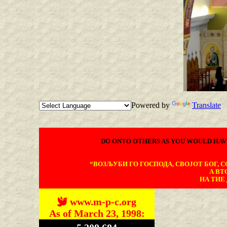
Powered by
Translate
DO ONTO OTHERS AS YOU WOULD HAV
“ВОЗЉУБИ ГО ГОСПОДА, СВОЈОТ БОГ, СО
А ВТ
НА ТИЕ 
www.m-p-c.org
As of March 23, 1998: