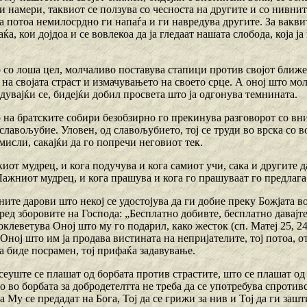
 намери, таквиот се ползува со чесноста на другите и со нивнит
а потоа немилосрдно ги напаѓа и ги навредува другите. За вакви
ќа, кои дојдоа и се вовлекоа да ја гледаат нашата слобода, која ј
 со лоша цел, молчаливо поставува стапици против својот ближен
 на својата страст и измачувањето на своето срце. А оној што мо
дувајќи се, бидејќи добил просвета што ја одгонува темнината.
о на братските собири безобзирно го прекинува разговорот со вн
славољубие. Уловен, од славољубието, тој се труди во врска со 
исли, сакајќи да го попречи неговиот тек.
иот мудрец, и кога подучува и кога самиот учи, сака и другите д
Лажниот мудрец, и кога прашува и кога го прашуваат го предлаг
ните дарови што некој се удостојува да ги добие преку Божјата в
ред зборовите на Господа: „Бесплатно добивте, бесплатно давајте
о оклеветува Оној што му го подарил, како жесток (сп. Матеј 25, 2
 Оној што им ја продава вистината на непријателите, тој потоа, 
а биде посрамен, тој прифаќа задавување.
сеуште се плашат од борбата против страстите, што се плашат од
о во борбата за добродетелтта не треба да се употребува спротивс
а Му се предадат на Бога, Тој да се грижи за нив и Тој да ги заш