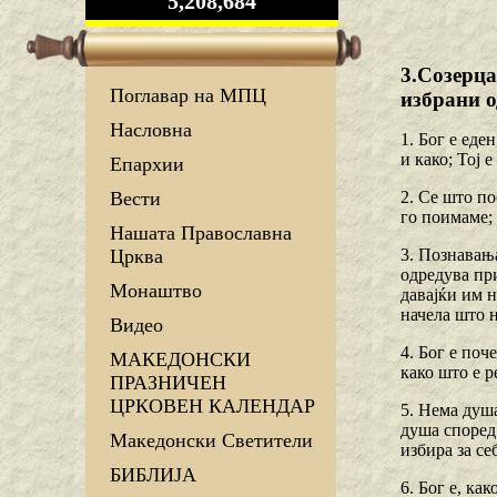
5,208,684
3.Созерца
Поглавар на МПЦ
избрани о
Насловна
1. Бог е еде
и како; Тој 
Епархии
2. Се што по
Вести
го поимаме; 
Нашата Православна
3. Познавања
Црква
одредува при
Монаштво
давајќи им 
начела што н
Видео
4. Бог е поч
МАКЕДОНСКИ
како што е р
ПРАЗНИЧЕН
ЦРКОВЕН КАЛЕНДАР
5. Нема душа
душа според 
Македонски Светители
избира за се
БИБЛИЈА
6. Бог е, ка