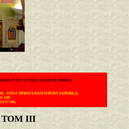
КАШ ЛУЃЕТО ТЕБЕ ДА ТИ ГО ПРАВАТ.
М; - ТОА Е ПРВАТА НАЈГОЛЕМА ЗАПОВЕД;
Е СИ!
:37-40).
TOM III