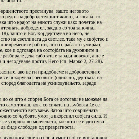
 на апостол.
совршенството престанува, зашто неговото
о редот на добродетелниот живот, и кога ќе го
ака што крајот на едното служи како почеток на
вителната добродетел, заедно со тоа започнал
8), зашто и Бог, Кој дејствува во него, не
ство на светлината да светлее, така му е својство и
на привремените работи, што се раѓаат и умираат,
, кое и одговара на состојбата на духовните и
разбирале дека саботата e заради човекот, а не е
а и негодувале против Него (сп. Марко 2, 27-28).
растите, ако не ги придобиеме и добродетелите
и се покоруваат бесовите (односно, дејствата на
, според благодатта на усиновувањето, заради
и до се што е според Бога се дотогаш не можеме да
о само тогаш, кога со силата на љубовта ќе се
 божественото ветување. Затоа што совршената
ходно со љубовта умот ја вкоренил својата сила. И
не се утврдил во молчењето, кое што се издигнува
 да биде слободен од превратноста.
о, дури кога срцето свое и умот свој ги востановил