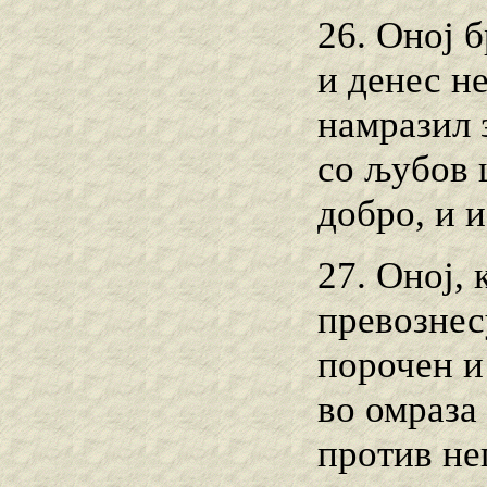
26. Оној б
и денес не
намразил 
со љубов 
добро, и 
27. Оној, 
превознесу
порочен и
во омраза 
против не