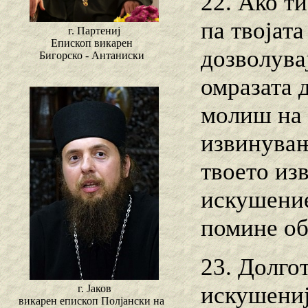
22. Ако ти
па твојата
г. Партениј
Епископ викарен
дозволува
Бигорско - Антаниски
омразата 
молиш на 
извинувањ
твоето из
искушение
помине об
23. Долгот
искушениј
г. Јаков
викарен епископ Полјански на