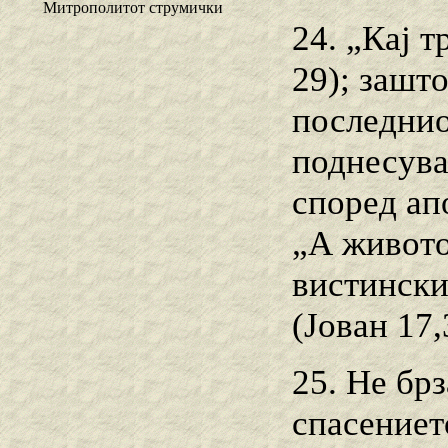
Митрополитот струмички
24. „Кај 
29); зашто
последниот
поднесува
според апо
„А живото
вистински
(Јован 17,
25. He бр
спасениет