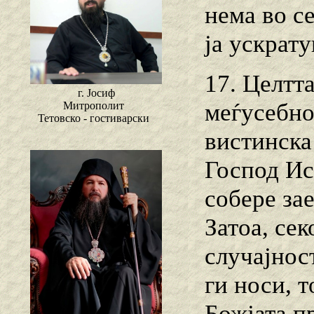
нема во с
ја ускрат
17. Целтт
г. Јосиф
меѓусебно
Митрополит
Тетовско - гостиварски
вистинска
Господ Ис
собере зае
Затоа, сек
случајнос
ги носи, т
Божјата п