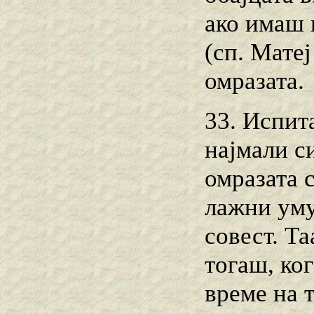
ако имаш 
(сп. Матеј
омразата.
33. Испита
најмали си
омразата 
лажни уму
совест. Та
тогаш, ког
време на т