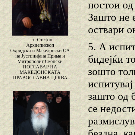
постои од
Зашто не 
оствари он
г.г. Стефан
5. А испит
Архиепископ
Охридски и Македонски ОА
бидејќи то
на Јустинијана Прима и
Митрополит Скопски
ПОГЛАВАР НА
зошто толк
МАКЕДОНСКАТА
ПРАВОСЛАВНА ЦРКВА
испитувај 
зашто од 
се недост
размислув
бездна, к