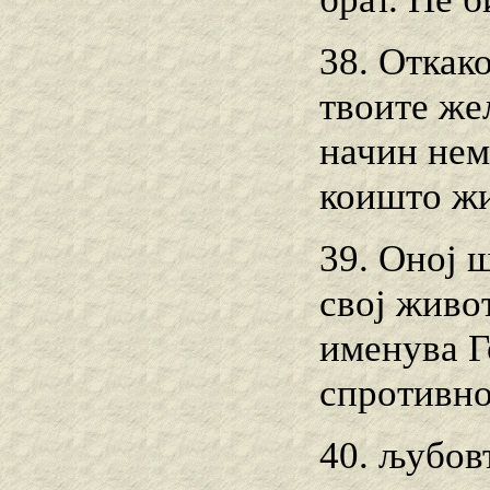
38. Откак
твоите же
начин нема
коишто ж
39. Оној 
свој живот
именува Го
спротивно
40. љубов