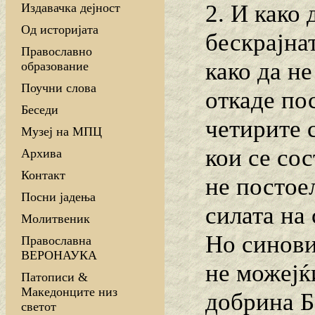
2. И како 
Издавачка дејност
Од историјата
бескрајна
Православно
како да н
образование
Поучни слова
откаде по
Беседи
четирите с
Музеј на МПЦ
кои се со
Архива
Контакт
не постоел
Посни јадења
силата на 
Молитвеник
Но синови
Православна
ВЕРОНАУКА
не можејќ
Патописи &
Македонците низ
добрина Б
светот