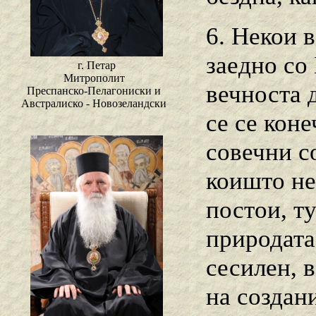
6. Некои 
заедно со
г. Петар
Митрополит
вечноста 
Преспанско-Пелагониски и
Австралиско - Новозеландски
се се коне
совечни с
коишто не
постои, ту
природата
сесилен, в
на создани