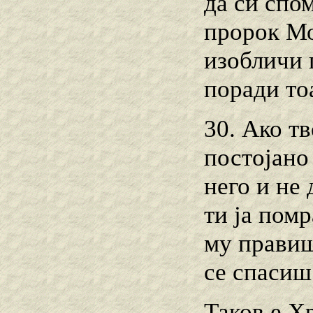
да си спо
пророк Мој
изобличи 
поради тоа
30. Ако т
постојано
него и не
ти ја пом
му правиш
се спасиш
Таков е Хр