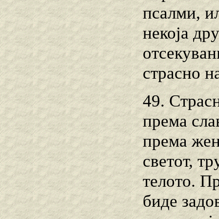
псалми, и
некоја др
отсекуван
страсно н
49. Страс
према сла
према жен
светот, т
телото. П
биде задо