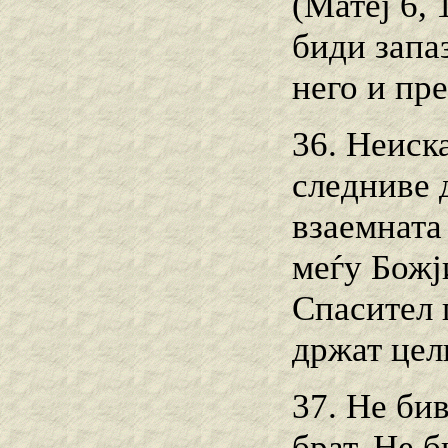
(Матеј 6, 
биди запа
него и пре
36. Неиск
следниве 
взаемната
меѓу Божј
Спасител 
држат цел
37. He би
брат. Не 