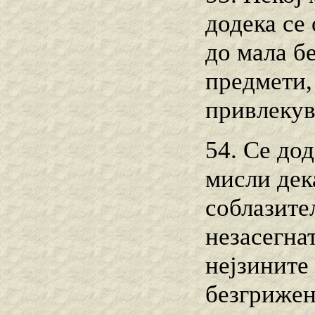
додека се
до мала бе
предмети,
привлекув
54. Се дод
мисли дек
соблазите
незасегнат
нејзините 
безгрижен