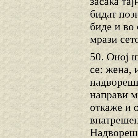
засака та
бидат поз
биде и во
мрази сето
50. Оној 
се: жена, 
надворешн
направи м
откаже и 
внатрешен
Надворешн