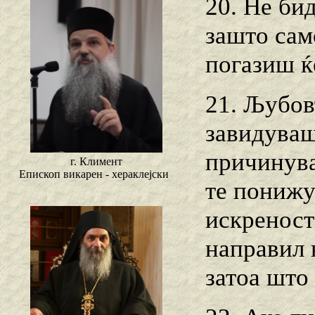
20. Не би
зашто сам
погазиш ќ
21. Љубов
завидуваш
причинува
г. Климент
Епископ викарен - хераклејски
те понижув
искреноста
направил 
затоа што