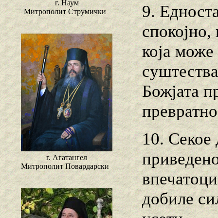
г. Наум
9. Едност
Митрополит Струмички
спокојно,
која може 
суштества
Божјата п
превратно
10. Секое
приведено
г. Агатангел
Митрополит Повардарски
впечатоци
добиле си