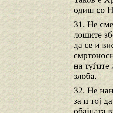
одиш со Н
31. Не сме
лошите зб
да се и ви
смртоносн
на туѓите
злоба.
32. Не нан
за и тој д
обајцата 