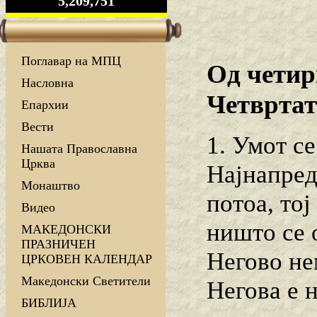
5,209,751
Поглавар на МПЦ
Од четир
Насловна
Четвртат
Епархии
Вести
1. Умот с
Нашата Православна
Црква
Најнапред
Монаштво
потоа, тој
Видео
ништо се 
МАКЕДОНСКИ
ПРАЗНИЧЕН
Негово нем
ЦРКОВЕН КАЛЕНДАР
Македонски Светители
Негова е 
БИБЛИЈА