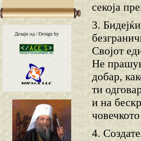
секоја пре
3. Бидејќи
Дезајн од / Design by
безгранич
Својот ед
Не прашув
добар, ка
ти одгова
и на беск
човечкото
4. Создат