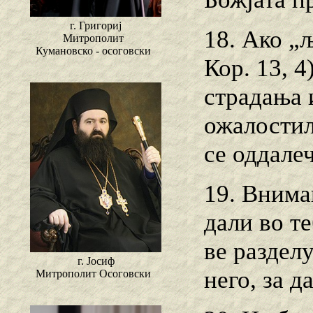
г. Григориј
18. Ако „
Митрополит
Кумановско - осоговски
Кор. 13, 4
страдања 
ожалостил
се оддале
19. Внима
дали во те
ве разделу
г. Јосиф
него, за д
Митрополит Осоговски