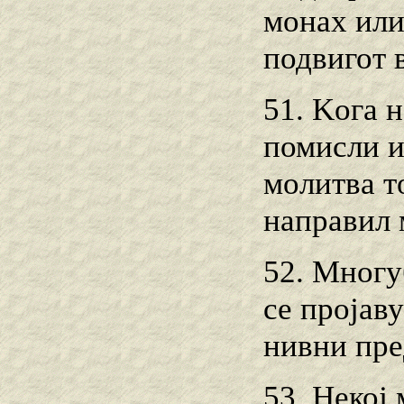
монах или
подвигот 
51. Koгa 
помисли и
молитва т
направил 
52. Многу
се пројаву
нивни пре
53. Некој