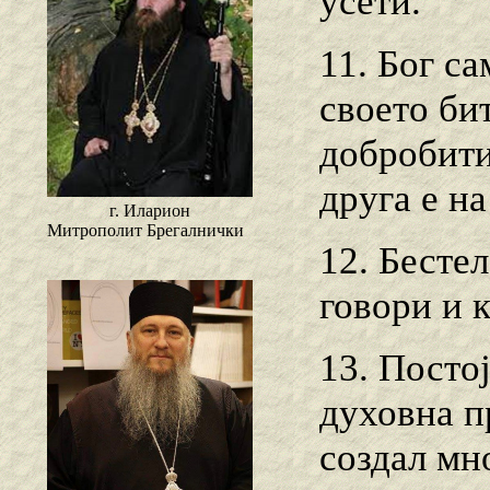
усети.
11. Бог с
своето би
добробити
друга е на
г. Иларион
Митрополит Брегалнички
12. Бесте
говори и к
13. Посто
духовна пр
создал мн