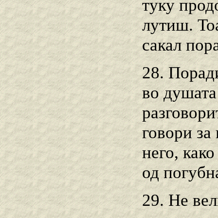
туку прод
лутиш. Тоа
сакал пор
28. Порад
во душата 
разговорит
говори за
него, како
од погубн
29. Не вел