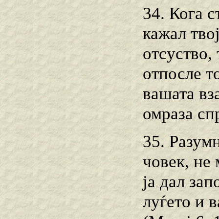
34. Кога 
кажал твој
отсуство, 
отпосле то
вашата вза
омраза спр
35. Разум
човек, не
ја дал за
луѓето и 