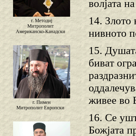
волјата на
14. Злото 
г. Методиј
Митрополит
нивното п
Американско-Канадски
15. Душат
биват огр
раздразни
оддалечув
живее во 
г. Пимен
Митрополит Европски
16. Се уш
Божјата п