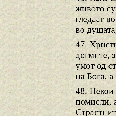
живото су
гледаат во
во душата
47. Христ
догмите, 
умот од с
на Бога, а
48. Некои
помисли, а
Страстнит