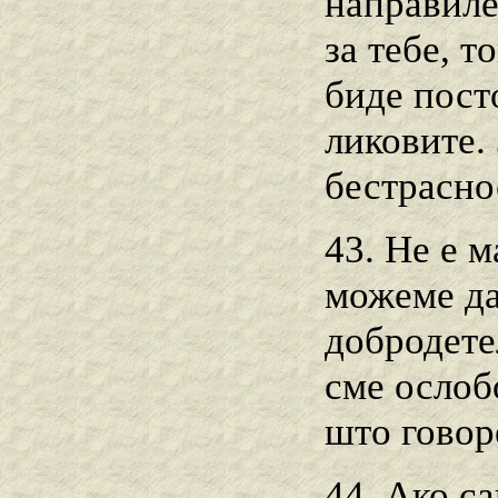
направиле
за тебе, т
биде пост
ликовите. 
бестрасно
43. Не е м
можеме да
добродетел
сме ослоб
што говор
44. Ако с