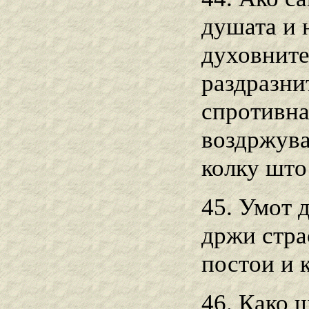
душата и 
духовните
раздразни
спротивна
воздржува
колку што
45. Умот 
држи стра
постои и к
46. Како ш