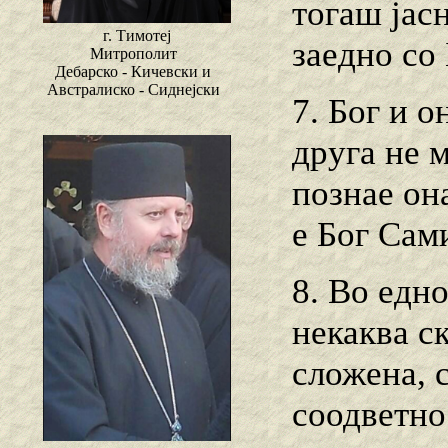
тогаш јасн
г. Тимотеј
заедно со 
Митрополит
Дебарско - Кичевски и
Австралиско - Сиднејски
7. Бог и о
друга не 
познае он
е Бог Сам
8. Во едн
некаква с
сложена, с
соодветно