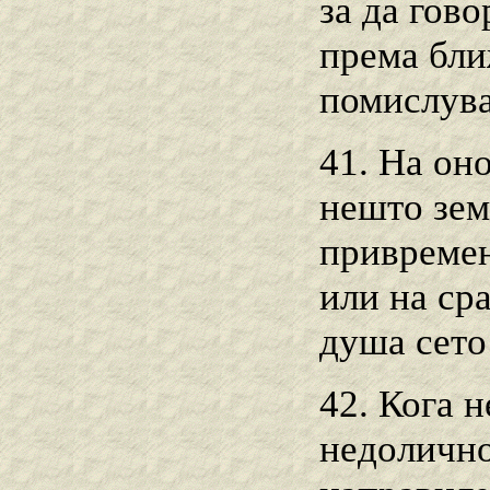
за да гово
према бли
помислува
41. На оно
нешто земн
привремен
или на ср
душа сето 
42. Кога 
недолично