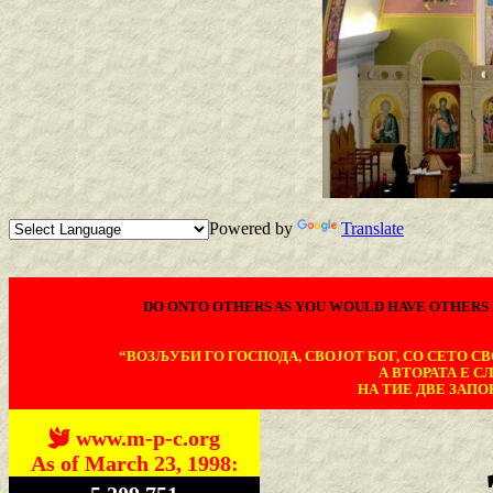
Powered by
Translate
DO ONTO OTHERS AS YOU WOULD HAVE OTHERS 
“ВОЗЉУБИ ГО ГОСПОДА, СВОЈОТ БОГ, СО СЕТО СВО
А ВТОРАТА Е С
НА ТИЕ ДВЕ ЗАПОВ
www.m-p-c.org
As of March 23, 1998: