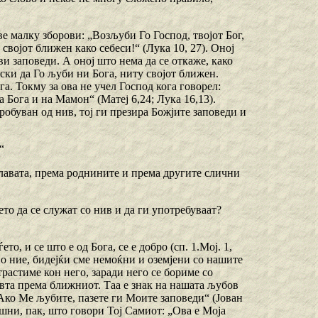
ве малку зборови: „Возљуби Го Господ, твојот Бог,
 и својот ближен како себеси!“ (Лука 10, 27). Оној
и заповеди. А оној што нема да се откаже, како
ски да Го љуби ни Бога, ниту својот ближен.
. Токму за ова не учел Господ кога говорел:
 Бога и на Мамон“ (Матеј 6,24; Лука 16,13).
робуван од нив, тој ги презира Божјите заповеди и
“
славата, према роднините и према другите слични
ѓето да се служат со нив и да ги употребуваат?
то, и се што е од Бога, се е добро (сп. 1.Мој. 1,
Но ние, бидејќи сме немоќни и оземјени со нашите
трастиме кон него, заради него се бориме со
овта према ближниот. Таа е знак на нашата љубов
Ако Ме љубите, пазете ги Моите заповеди“ (Јован
ушни, пак, што говори Тој Самиот: „Ова е Моја