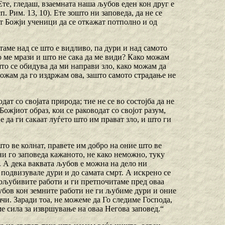
 Ете, гледаш, взаемната наша љубов еден кон друг е
. Рим. 13, 10). Ете зошто ни заповеда, да не се
ат Божји ученици да се откажат потполно и од
итаме над се што е видливо, па дури и над самото
то ме мрази и што не сака да ме види? Како можам
што се обидува да ми направи зло, како можам да
можам да го издржам ова, зашто самото страдање не
дат со својата природа; тие не се во состојба да не
Божјиот образ, кои се раководат со својот разум,
е да ги сакаат луѓето што им прават зло, и што ги
што ве колнат, правете им добро на оние што ве
 ни го заповеда кажаното, не како неможно, туку
. А дека ваквата љубов е можна на дело ни
подвизувале дури и до самата смрт. А искрено се
стољубивите работи и ги претпочитаме пред оваа
 љубов кон земните работи не ги љубиме дури и оние
ачи. Заради тоа, не можеме да Го следиме Господа,
ме сила за извршување на оваа Негова заповед.“