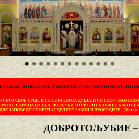
E OTHERS DO ON TO YOU.
ПРАВИ ИМ ГО НА ЛУЃЕТО ОНАА ШТО СА
 СЕТО СВОЕ СРЦЕ, И СО СЕТА СВОЈА ДУША, И СО СИОТ СВОЈ РАЗУ
ОРАТА Е СЛИЧНА НА НЕА: ВОЗЉУБИ ГО СВОЈОТ БЛИЖЕН КАКО СЕБ
ДВЕ ЗАПОВЕДИ СЕ КРЕПАТ ЦЕЛИОТ ЗАКОН И ПРОРОЦИТЕ“ (Матеја 22
ДОБРОТОЉУБИЕ – 