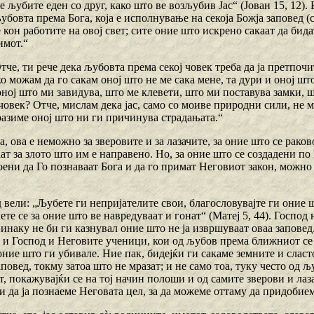
се љубите еден со друг, како што ве возљубив Јас“ (Јован 15, 12).
убовта према Бога, која е исполнување на секоја Божја заповед (сп
кон работите на овој свет; сите оние што искрено сакаат да бид
имот.“
Отче, ти рече дека љубовта према секој човек треба да ја претпоч
ко можам да го сакам оној што не ме сака мене, та дури и оној ш
оној што ми завидува, што ме клевети, што ми поставува замки, 
човек? Отче, мислам дека јас, само со моиве природни сили, не 
разиме оној што ни ги причинува страдањата.“
а, ова е неможно за зверовите и за лазачите, за оние што се раково
ат за злото што им е направено. Но, за оние што се создадени по 
оени да Го познаваат Бога и да го примат Неговиот закон, можно 
 вели: „Љубете ги непријателите свои, благословувајте ги оние 
ете се за оние што ве навредуваат и гонат“ (Матеј 5, 44). Господ
инаку не би ги казнувал оние што не ја извршуваат оваа заповед
 и Господ и Неговите ученици, кои од љубов према ближниот се 
оние што ги убивале. Ние пак, бидејќи ги сакаме земните и сла
повед, токму затоа што не мразат; и не само тоа, туку често од
, покажувајќи се на тој начин полоши и од самите зверови и лаз
 да ја познаеме Неговата цел, за да можеме оттаму да придобие