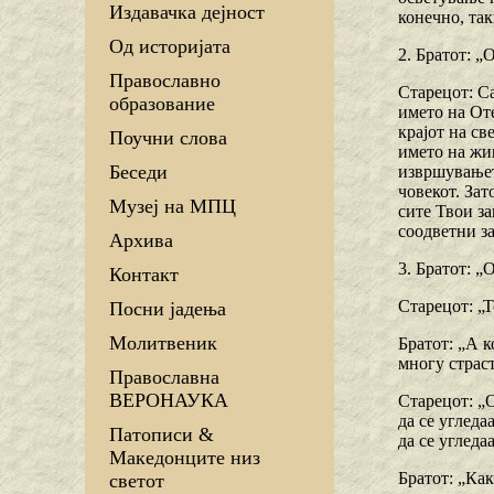
Издавачка дејност
конечно, та
Од историјата
2. Братот: „
Православно
Старецот: С
образование
името на Оте
крајот на св
Поучни слова
името на жи
Беседи
извршувањет
човекот. Зат
Музеј на МПЦ
сите Твои за
соодветни за
Архива
3. Братот: „
Контакт
Старецот: „Т
Посни јадења
Молитвеник
Братот: „А к
многу страс
Православна
ВЕРОНАУКА
Старецот: „О
да се угледа
Патописи &
да се угледа
Македонците низ
Братот: „Как
светот