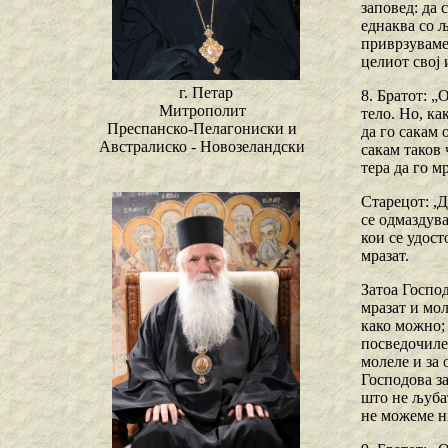
заповед: да 
еднаква со љ
приврзуваме 
целиот свој 
г. Петар
8. Братот: „
Митрополит
тело. Но, ка
Преспанско-Пелагониски и
да го сакам 
Австралиско - Новозеландски
сакам таков 
тера да го м
Старецот: ,Д
се одмаздува
кои се удост
мразат.
Затоа Господ
мразат и мол
како можно; 
посведочиле
молеле и за 
Господова за
што не љубат
не можеме ни