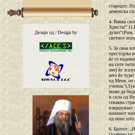
старецот: По
демонска сил
4. Ваква сил
Христа!“ (1.
духот“(Рим. 
Дезајн од / Design by
светиот апос
5. За оваа в
престојува в
ќе се надева
на сите пати
змеј ќе згаз
што ќе чујат
од Мене, не 
ученик“(Лука
може да биде
и сила од Не
секаква стра
извршуваат з
нивниот нача
од оние што 
6. Братот: „
Особено јас,