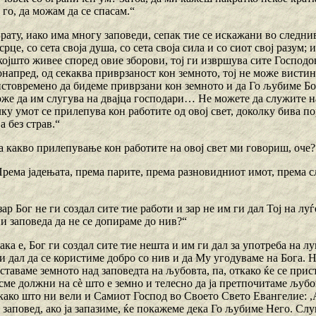
го, да можам да се спасам.“
рату, иако има многу заповеди, сепак тие се искажани во следни
 срце, со сета своја душа, со сета своја сила и со сиот свој разум;
ојшто живее според овие зборови, тој ги извршува сите Господов
напред, од секаква приврзаност кон земното, тој не може вистин
стовремено да бидеме приврзани кон земното и да Го љубиме Бога
же да им слугува на двајца господари… Не можете да служите на
ку умот се прилепува кон работите од овој свет, доколку бива по
 без страв.“
За какво прилепување кон работите на овој свет ми говориш, оче?
Према јадењата, према парите, према разновидниот имот, према 
зар Бог не ги создал сите тие работи и зар не им ги дал Тој на лу
и заповеда да не се допираме до нив?“
ака е, Бог ги создал сите тие нешта и им ги дал за употреба на луѓе
ги дал да се користиме добро со нив и да Му угодуваме на Бога. 
ставаме земното над заповедта на љубовта, па, откако ќе се прис
 сме должни на сѐ што е земно и телесно да ја претпочитаме љуб
 како што ни вели и Самиот Господ во Своето Свето Евангелие: ,
а заповед, ако ја запазиме, ќе покажеме дека Го љубиме Него. Сл