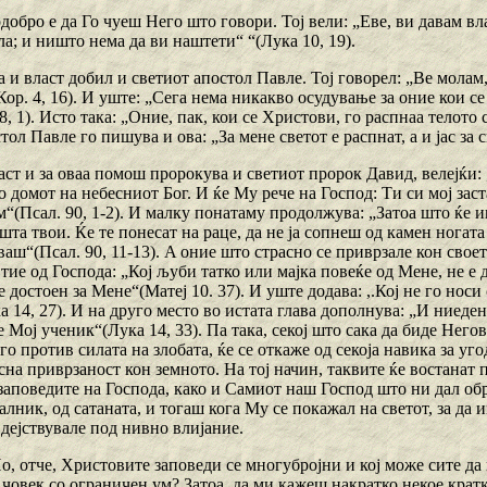
добро е да Го чуеш Него што говори. Тој вели: „Еве, ви давам вла
а; и ништо нема да ви наштети“ “(Лука 10, 19).
а и власт добил и светиот апостол Павле. Тој говорел: „Ве молам
Кор. 4, 16). И уште: „Сега нема никакво осудување за оние кои с
8, 1). Исто така: „Оние, пак, кои се Христови, го распнаа телото 
тол Павле го пишува и ова: „За мене светот е распнат, а и јас за св
ласт и за оваа помош пророкува и светиот пророк Давид, велејќи:
о домот на небесниот Бог. И ќе Му рече на Господ: Ти си мој зас
м“(Псал. 90, 1-2). И малку понатаму продолжува: „Затоа што ќе им
шта твои. Ќe тe понесат на раце, да не ја сопнеш од камен ногата
уваш“(Псал. 90, 11-13). A оние што страсно се приврзале кон своет
 тие од Господа: „Кој љуби татко или мајка повеќе од Мене, не е
е достоен за Мене“(Матеј 10. 37). И уште додава: ,.Кој не го носи
 14, 27). И на друго место во истата глава дополнува: „И ниеден 
 Мој ученик“(Лука 14, 33). Па така, секој што сака да биде Негов
го против силата на злобата, ќе се откаже од секоја навика за уг
сна приврзаност кон земното. На тој начин, таквите ќе востанат
аповедите на Господа, како и Самиот наш Господ што ни дал обр
лник, од сатаната, и тогаш кога Му се покажал на светот, за да
дејствувале под нивно влијание.
Но, отче, Христовите заповеди се многубројни и кој може сите да 
 човек со ограничен ум? Затоа, да ми кажеш накратко некое крат