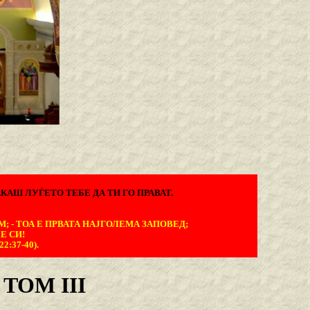
КАШ ЛУЃЕТО ТЕБЕ ДА ТИ ГО ПРАВАТ.
М; - ТОА Е ПРВАТА НАЈГОЛЕМА ЗАПОВЕД;
Е СИ!
:37-40).
TOM III