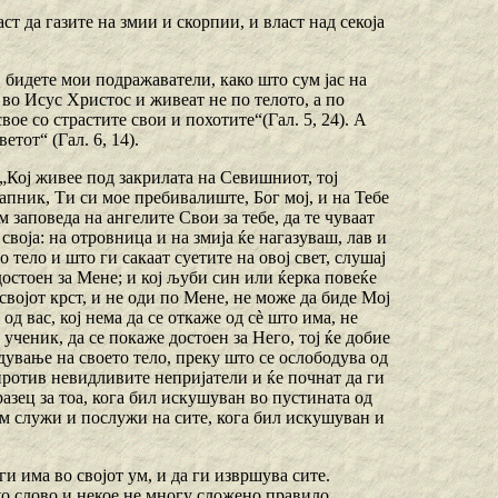
ст да газите на змии и скорпии, и власт над секоја
, бидете мои подражаватели, како што сум јас на
е во Исус Христос и живеат не по телото, а по
свое со страстите свои и похотите“(Гал. 5, 24). А
етот“ (Гал. 6, 14).
 „Кој живее под закрилата на Севишниот, тој
тапник, Ти си мое пребивалиште, Бог мој, и на Тебе
 заповеда на ангелите Свои за тебе, да те чуваат
 своја: на отровница и на змија ќе нагазуваш, лав и
о тело и што ги сакаат суетите на овој свет, слушај
 достоен за Мене; и кој љуби син или ќерка повеќе
 својот крст, и не оди по Мене, не може да биде Мој
од вас, кој нема да се откаже од сѐ што има, не
 ученик, да се покаже достоен за Него, тој ќе добие
одување на своето тело, преку што се ослободува од
 против невидливите непријатели и ќе почнат да ги
азец за тоа, кога бил искушуван во пустината од
 им служи и послужи на сите, кога бил искушуван и
ги има во својот ум, и да ги извршува сите.
ко слово и некое не многу сложено правило,