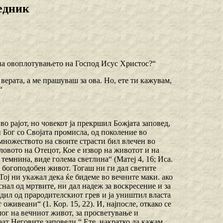
едник
а на овоплотувањето на Господ Исус Христос?“
 верата, а ме прашуваш за ова. Но, ете ти кажувам,
“
во рајот, но човекот ја прекршил Божјата заповед,
 Бог со Својата промисла, од поколение во
 множеството на своите страсти бил влечен во
овото на Отецот, Кое е извор на животот и на
 темнина, виде голема светлина“ (Матеј 4, 16; Иса.
а богоподобен живот. Тогаш ни ги дал светите
Тој ни укажал дека ќе бидеме во вечните маки. ако
нал од мртвите, ни дал надеж за воскресение и за
дил од прародителскиот грев и ја уништил власта
оживеани“ (1. Кор. 15, 22). И, најпосле, откако се
лог на вечниот живот, за просветување и
ат Неговите заповеди.“ Ете, накратко да кажам,