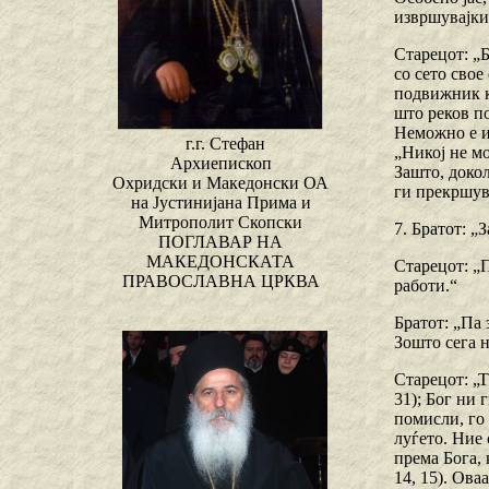
извршувајки 
Старецот: „Б
со сето свое
подвижник к
што реков по
Неможно е и
г.г. Стефан
„Никој не мо
Архиепископ
Зашто, докол
Охридски и Македонски ОА
ги прекршува
на Јустинијана Прима и
Митрополит Скопски
7. Братот: „
ПОГЛАВАР НА
МАКЕДОНСКАТА
Старецот: „
ПРАВОСЛАВНА ЦРКВА
работи.“
Братот: „Па 
Зошто сега н
Старецот: „Т
31); Бог ни 
помисли, го 
луѓето. Ние
према Бога,
14, 15). Ова