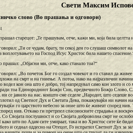
Свети Максим Испов
жничко слово (Bо прашања и одговори)
ц
 прашал старецот: „Те прашувам, отче, кажи ми, која била целтт
оворил: „Ти се чудам, брату, ти секој ден го слушаш символот на
на воплотувањето на Господ Исус Христос била нашето спасение.
о прашал: „Објасни ми, отче, како станало тоа?“
оворил: „Во почеток Бог го создал човекот и го ставил да живее 
дложи на смрт и на гниење. А потоа, иако на најразлични начини
о водел кон она што е добро, тој напредувал само кон злото и со
оради тоа Единородниот Божји Син, предвечното Божјо Слово, Сл
 ни се јавило на нас. коишто сме седеле „Народот, што седеше во
воплотил од Светиот Дух и Светата Дева, покажувајќи ни начин н
тувајќи го царството небесно за оние што ќе живеат според нив. 
според нив. Откако ги претрпел спасоносните страдања и воскрес
. Со Својата послушност и со Својата доброволна смрт не ослобо
И како што по Адам сите умираат, така и во Христос сите ќе бидат 
бото и седнал оддесно на Отецот, Го испратил Светиот Дух за за
на нашите души и за помош на оние што се трудат да ги извршува