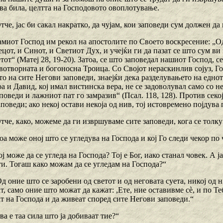
ква била, целтта на Господовото овоплотување.
Отче, јас би сакал накратко, да чујам, кои заповеди сум должен да
амиот Господ им рекол на апостолите по Своето воскресение: „Од
цот, и Синот, и Светиот Дух, и учејќи ги да пазат се што сум ви з
етот“ (Матеј 28, 19-20). Затоа, се што заповедал нашиот Господ, с
вотворната и богоносна Троица. Со Својот нераскинлив сојуз, Го
о на сите Негови заповеди, знаејќи дека разделувањето на еднот
оа и Давид, кој имал вистинска вера, не се задоволувал само со н
поведи и лажниот пат го замразив“ (Псал. 118, 128). Против сек
поведи; ако некој остави некоја од нив, тој истовремено појдува
Отче, како, можеме да ги извршуваме сите заповеди, кога се толк
оа може оној што се угледува на Господа и кој Го следи чекор по 
ој може да се угледа на Господа? Тој е Бог, иако станал човек. А 
ти. Тогаш како можам да се угледам на Господа?“
д оние што се заробени од светот и од неговата суета, никој од 
ат, само оние што можат да кажат: ,Ете, ние оставивме сѐ, и по Те
ат на Господа и да живеат според сите Негови заповеди.“
ва e таа сила што ја добиваат тие?“