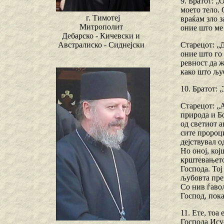
9. Братот: „
моето тело. 
г. Тимотеј
враќам зло з
Митрополит
оние што ме
Дебарско - Кичевски и
Старецот: „Д
Австралиско - Сиднејски
оние што го 
ревност да ж
како што љуб
10. Братот: 
Старецот: „
природа и Бо
од светиот а
сите пророци
дејствувал о
Но оној, кој
крштевањето 
Господа. Тој
љубовта прем
Со нив ѓавол
Господ, пока
11. Ете, тоа
Господа Исус