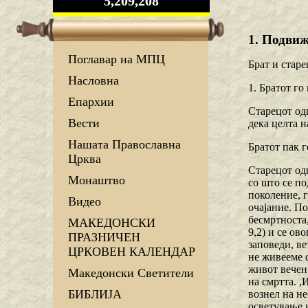
5,209,208
1. Подви
Поглавар на МПЦ
Брат и старе
Насловна
1. Братот го
Епархии
Старецот одг
Вести
дека целта 
Нашата Православна
Братот пак г
Црква
Старецот одг
Монаштво
со што се по
поколение, г
Видео
очајание. П
бесмртноста,
МАКЕДОНСКИ
9,2) и се о
ПРАЗНИЧЕН
заповеди, ве
ЦРКОВЕН КАЛЕНДАР
не живееме 
живот вечен
Македонски Светители
на смртта. ,
БИБЛИЈА
вознел на не
осветување 