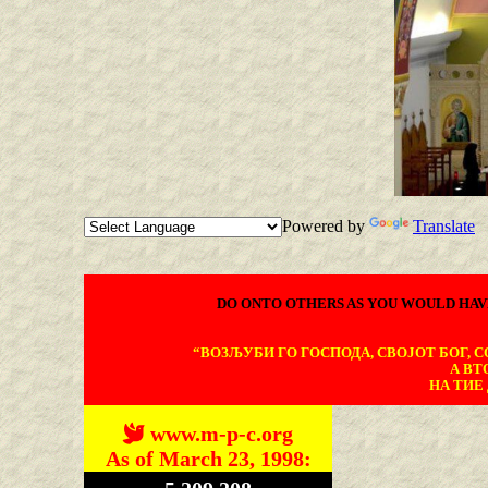
Powered by
Translate
DO ONTO OTHERS AS YOU WOULD HAV
“ВОЗЉУБИ ГО ГОСПОДА, СВОЈОТ БОГ, СО
А ВТ
НА ТИЕ 
www.m-p-c.org
As of March 23, 1998: