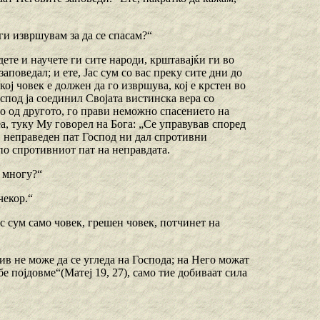
 ги извршувам за да се спасам?“
ете и научете ги сите народи, крштавајќи ги во
аповедал; и ете, Јас сум со вас преку сите дни до
екој човек е должен да го извршува, кој е крстен во
спод ја соединил Својата вистинска вера со
о од другото, го прави неможно спасението на
еа, туку Му говорел на Бога: „Се управував според
ој неправеден пат Господ ни дал спротивни
 по спротивниот пат на неправдата.
у многу?“
чекор.“
јас сум само човек, грешен човек, потчинет на
нив не може да се угледа на Господа; на Него можат
бе појдовме“(Матеј 19, 27), само тие добиваат сила