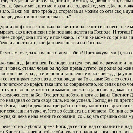
Отче, ете, јас оставив сѐ: роднините, имотот, задоволствата, слав
Сепак, братот мој , што ме мрази и се одвраќа од мене, јас не мож
а зло. Кажи ми, што треба да сторам за да можам со сета своја ду
 навредуваат и што ми прават зло.“
ури и оној што се откажал од светот и од се што е во него, не е 
мразат, ако вистински не ја познава целтта на Господа. И тогаш Го
ивее според она што му е покажано. Тогаш ќе може со срце да ги 
еле и апостолите, кои ја знаеле целтта на Господа.“
„Те молам, оче, за каква цел станува збор? Протолкувај ми ја, ти с
Ако сакаш да ја познаеш Господовата цел, слушај ме разумно и в
г и човек, станал човек од љубов према луѓето, се родил од же
постол Павле, за да ги исполни заповедите како човек, да ја уни
 cc потпираат само врз две заповеди: да Го сакаме Бога со сето 
д почетокот до крајот, така што во совршенство, но сепак како чо
што уште во почетокот го измамил човекот и ја основал државата 
сведочењето на Бог Отецот од небото и кога се јавил Светиот Д
 го нападнал со сета своја сила, но не успеал. Господ не ги претп
а Бога, знаејќи дека има три работи околу коишто се вртат сите 
от секогаш ги турка луѓето во бездната на пропаста. Со нив се о
жувајќи дека е над земните соблазни, со Својата страшна сила му
 е белегот на љубовта према Бога: да се стои над соблазните и над
а Христа да згреши, тој се обидувал и подоцна, кога Господ изле