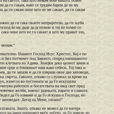
ата на светот, така што немам веќе ништо, освен
ам да го сакам, иако се трудам барем да не му
ша да ги сакам оние што не ме сакаат, да ги сакам
можно да ги сака своите непријатели, да ги љуби
спод ќе му даде да ја познае и тој ќе почне со
сака оние што не го сакаат и што му прават зло,
е молам.“
нимателно. Нашиот Господ Исус Христос, Кој е по
на и бил потчинет под Законот, според напишаното
шти клетвата на Адама. Знаејќи дека целиот закон и
наше срце и ближниот наш како себеси, Тој така и
век, да ги запази и да ги изврши овие две заповеди,
на смртта, ѓаволот, откако го слушнал за време на
ух, излегол во пустината за да Го искушува
очитува работите и богатствата на овој свет пред
човечки желби, имено: јадењата, парите и славата.
бидел да Го измами и да Го искуша и Господа; но
 заповедал: ,Бегај од Мене, сатано!“
 сатаната. Зашто, откако не можел да го натера
гол на јавна проповед меѓу луѓето, да Го доведе до