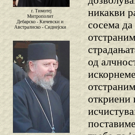
дозволува
никакви р
г. Тимотеј
Митрополит
сосема да 
Дебарско - Кичевски и
Австралиско - Сиднејски
отстраним
страдањат
од алчнос
искорнеме
отстраним
откриени 
исчистува
поставиме