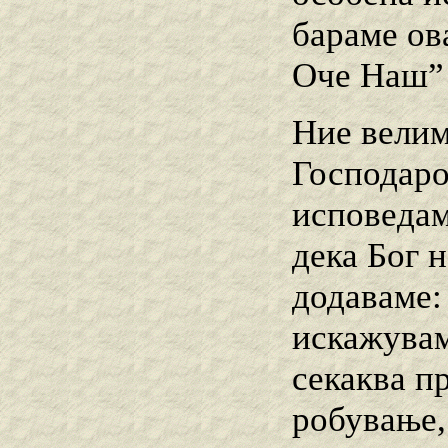
бараме ов
Оче Наш” (
Ние велим
Господаро
исповедам
дека Бог 
додаваме: 
искажувам
секаква п
робување,