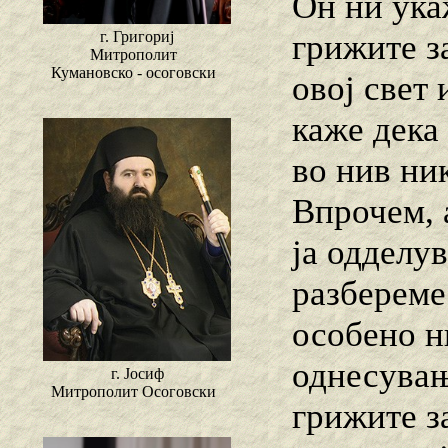
Он ни ука
г. Григориј
грижите за
Митрополит
Кумановско - осоговски
овој свет 
каже дека 
во нив ни
Впрочем, 
ја одделув
разбереме
особено н
однесувањ
г. Јосиф
Митрополит Осоговски
грижите з