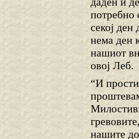
даден и де
потребно 
секој ден 
нема ден 
нашиот вн
овој Леб.
“И прости
проштевам
Милостиви
гревовите
нашите до