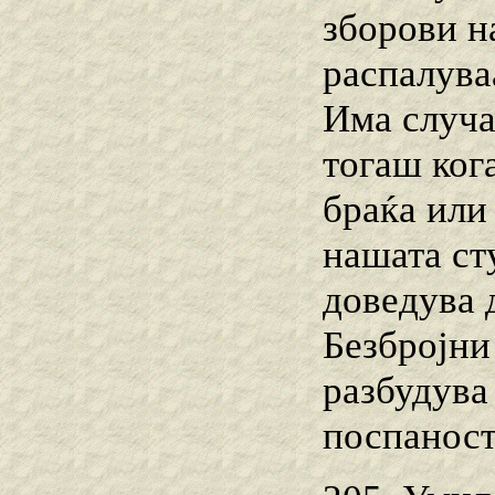
зборови н
распалува
Има случа
тогаш ког
браќа или
нашата ст
доведува 
Безбројни 
разбудува
поспаност