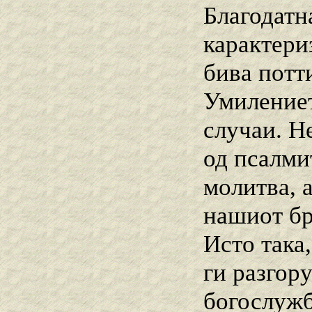
Благодатн
карактери
бива потт
Умилениет
случаи. Н
од псалми
молитва, 
нашиот бр
Исто така
ги разгор
богослужб