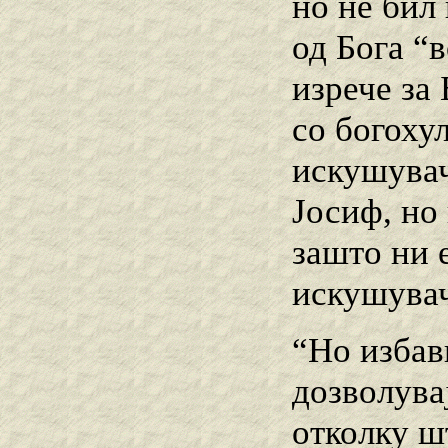
но не бил
од Бога “
изрече за 
со богоху
искушувач
Јосиф, но
зашто ни 
искушувач
“Но избав
дозволува
отколку ш