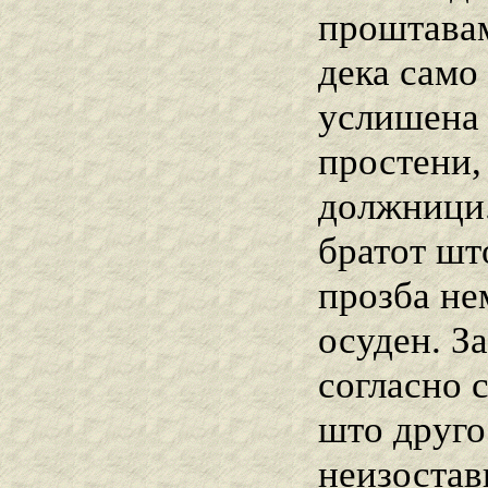
проштавам
дека само
услишена 
простени,
должници.
братот шт
прозба не
осуден. З
согласно 
што друго
неизостав