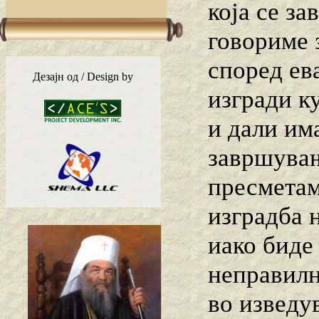
која се за
говориме 
според ева
Дезајн од / Design by
изгради к
и дали им
завршување
пресметам
изградба 
иако биде
неправилн
во изведу