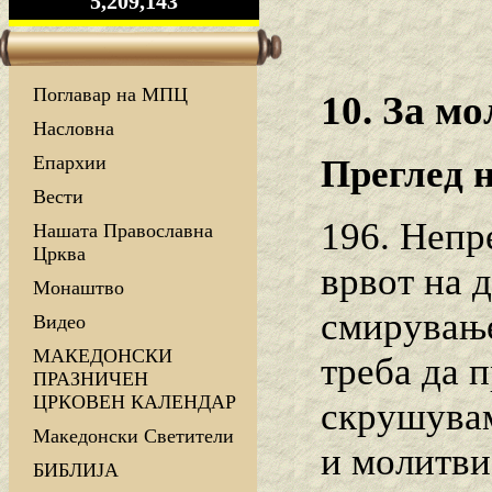
5,209,143
Поглавар на МПЦ
10. За м
Насловна
Епархии
Преглед н
Вести
196. Непр
Нашата Православна
Црква
врвот на 
Монаштво
смирување
Видео
МАКЕДОНСКИ
треба да 
ПРАЗНИЧЕН
ЦРКОВЕН КАЛЕНДАР
скрушувам
Македонски Светители
и молитви
БИБЛИЈА