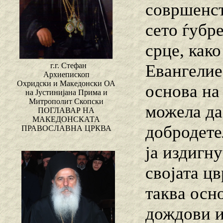
совршенст
сето ѓубре
срце, како
Евангелие 
г.г. Стефан
Архиепископ
Охридски и Македонски ОА
основа на
на Јустинијана Прима и
Митрополит Скопски
можела да
ПОГЛАВАР НА
МАКЕДОНСКАТА
добродетел
ПРАВОСЛАВНА ЦРКВА
ја издигн
својата цв
таква осн
дождови и