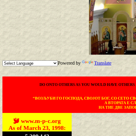
Powered by
Translate
DO ONTO OTHERS AS YOU WOULD HAVE OTHERS 
“ВОЗЉУБИ ГО ГОСПОДА, СВОЈОТ БОГ, СО СЕТО СВО
А ВТОРАТА Е С
НА ТИЕ ДВЕ ЗАПОВ
www.m-p-c.org
As of March 23, 1998: