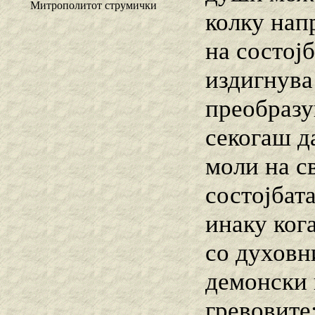
Митрополитот струмички
колку нап
на состојб
издигнува
преобразу
секогаш д
моли на с
состојбата
инаку кога
со духовн
демонски 
гревовите