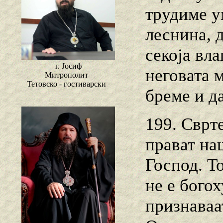
трудиме у
леснина, 
секоја вла
г. Јосиф
неговата 
Митрополит
Тетовско - гостиварски
бреме и д
199. Сврт
прават на
Господ. То
не е богох
признаваа