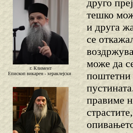
друго пре
тешко мож
и друга жа
се откажал
воздржува
може да се
г. Климент
поштетни 
Епископ викарен - хераклејски
пустината
правиме н
страстите,
опивањето