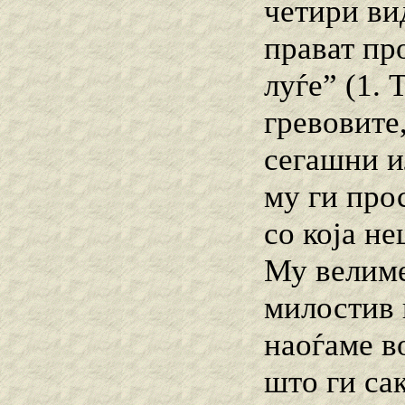
четири ви
прават пр
луѓе” (1. 
гревовите,
сегашни и
му ги про
со која н
Му велиме
милостив 
наоѓаме во
што ги са