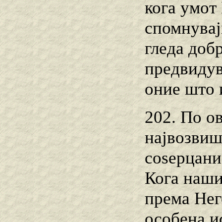
кога умот
спомнувај
гледа доб
предвидув
оние што 
202. По о
највозвиш
соѕерцани
Кога наши
према Нег
особена и