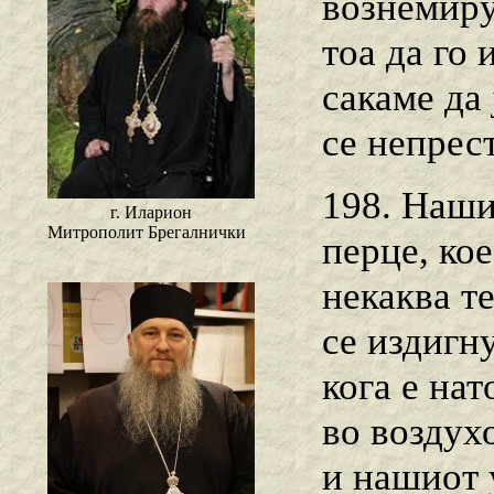
вознемиру
тоа да го
сакаме да
се непрест
198. Наши
г. Иларион
Митрополит Брегалнички
перце, кое
некаква т
се издигн
кога е нат
во воздухо
и нашиот 