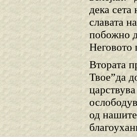
дека сета 
славата н
побожно д
Неговото 
Втората п
Твое”да д
царствува
ослободув
од нашите
благоухан