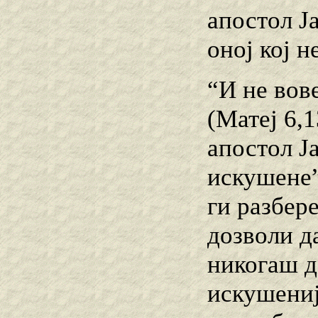
апостол Ј
оној кој н
“И не вов
(Матеј 6,1
апостол Ј
искушене” 
ги разбере
дозволи д
никогаш д
искушениј