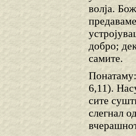
волја. Бо
предаваме
устројува
добро; де
самите.
Понатаму:
6,11). На
сите сушт
слегнал од
вчерашнот