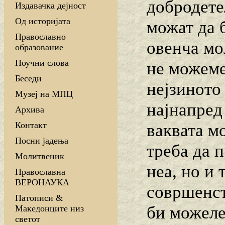
добродете
Издавачка дејност
Од историјата
можат да 
Православно
овенча мо
образование
Поучни слова
не можеме
Беседи
нејзиното
Музеј на МПЦ
најнапред
Архива
Контакт
ваквата м
Посни јадења
треба да 
Молитвеник
неа, но и 
Православна
ВЕРОНАУКА
совршенст
Патописи &
би можеле
Македонците низ
светот