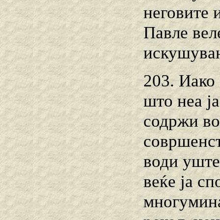
неговите 
Павле вел
искушуван
203. Иако 
што неа ј
содржи во
совршенст
води уште
веќе ја сп
многумина 