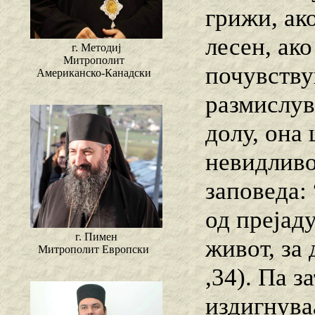
грижи, ако
лесен, ако
г. Методиј
Митрополит
почувству
Американско-Канадски
размислув
долу, она 
невидливо
заповеда:
од прејад
г. Пимен
живот, за 
Митрополит Европски
,34). Па з
издигнуваа