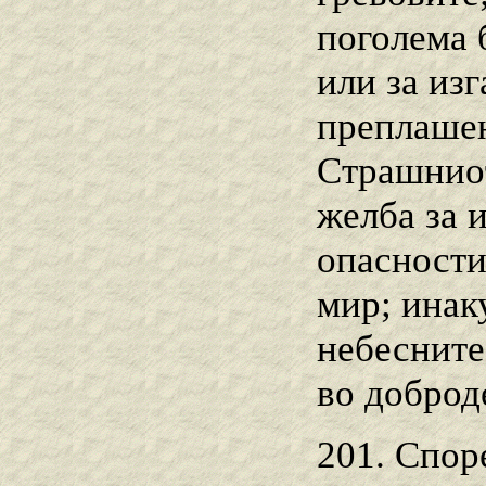
поголема 
или за изг
преплашен
Страшниот
желба за и
опасности
мир; инак
небесните
во доброд
201. Спор