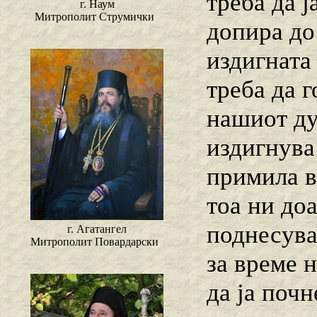
треба да ј
г. Наум
Митрополит Струмички
допира до
издигната
треба да 
нашиот ду
издигнува
примила в
тоа ни доа
поднесува
г. Агатангел
Митрополит Повардарски
за време 
да ја почн