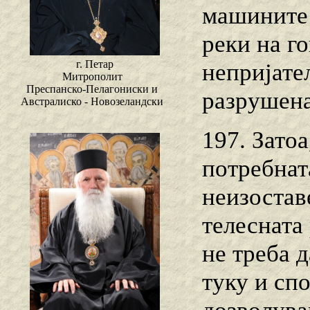
машините 
реки на г
г. Петар
непријате
Митрополит
Преспанско-Пелагониски и
разрушена
Австралиско - Новозеландски
197. Зато
потребнат
неизостав
телесната 
не треба 
туку и сп