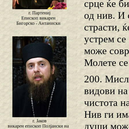
срце ќе б
од нив. И 
г. Партениј
Епископ викарен
Бигорско - Антаниски
страсти, ќ
устрем се
може совр
Молете се 
200. Мисл
видови на
чистота н
Нив ги им
г. Јаков
души може
викарен епископ Полјански на