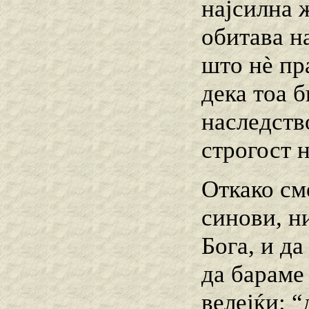
најсилна 
обитава н
што нѐ пр
дека тоа б
наследств
строгост 
Откако см
синови, н
Бога, и да
да бараме
велејќи: “