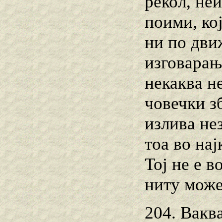
рекол, не
поими, кој
ни по дви
изговарањ
некаква н
човечки зб
излива не
тоа во нај
Тој не е в
ниту може 
204. Вакв