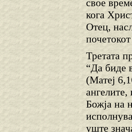
свое време
кога Хрис
Отец, насл
почетокот 
Третата пр
“Да биде в
(Матеј 6,1
ангелите, 
Божја на н
исполнуваа
уште знач