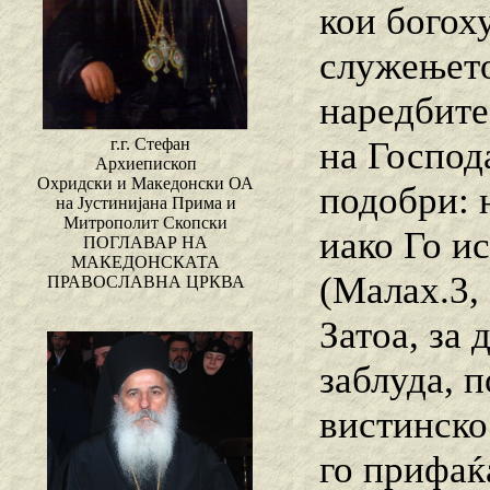
кои богоху
служењето
наредбите
на Господ
г.г. Стефан
Архиепископ
Охридски и Македонски ОА
подобри: 
на Јустинијана Прима и
Митрополит Скопски
иако Го и
ПОГЛАВАР НА
МАКЕДОНСКАТА
(Малах.3, 
ПРАВОСЛАВНА ЦРКВА
Затоа, за
заблуда, 
вистинско
го прифаќ