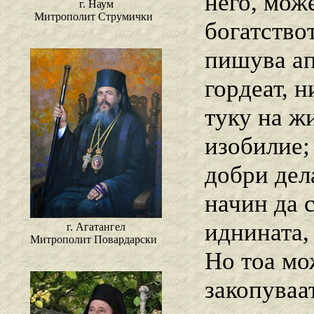
него, мож
г. Наум
Митрополит Струмички
богатство
пишува апо
гордеат, н
туку на жи
изобилие; 
добри дел
начин да 
иднината, 
г. Агатангел
Митрополит Повардарски
Но тоа мож
закопуваат