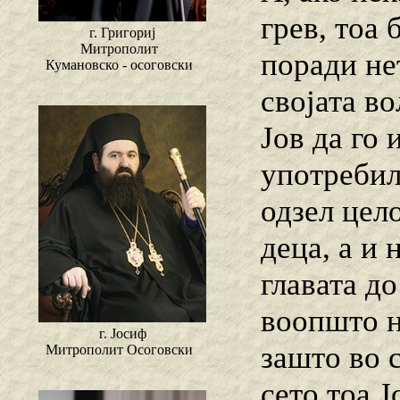
грев, тоа 
г. Григориј
Митрополит
поради не
Кумановско - осоговски
својата во
Јов да го 
употребил
одзел цело
деца, a и 
главата д
воопшто не
г. Јосиф
зашто во 
Митрополит Осоговски
сето тоа 