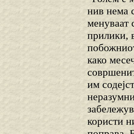
нив нема с
менуваат 
прилики, 
побожниот
како месеч
совршенит
им содејст
неразумнит
забележува
користи ни
поправа. 