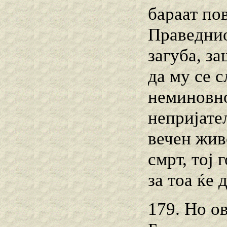
бараат пов
Праведнио
загуба, з
да му се 
неминовно
непријател
вечен живо
смрт, тој 
за тоа ќе 
179. Но о