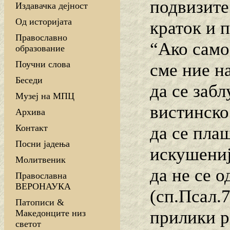
подвизите
Издавачка дејност
Од историјата
краток и 
Православно
“Ако само
образование
Поучни слова
сме ние на
Беседи
да се заб
Музеј на МПЦ
вистинско
Архива
Контакт
да се пла
Посни јадења
искушениј
Молитвеник
да не се о
Православна
ВЕРОНАУКА
(сп.Псал.7
Патописи &
прилики р
Македонците низ
светот