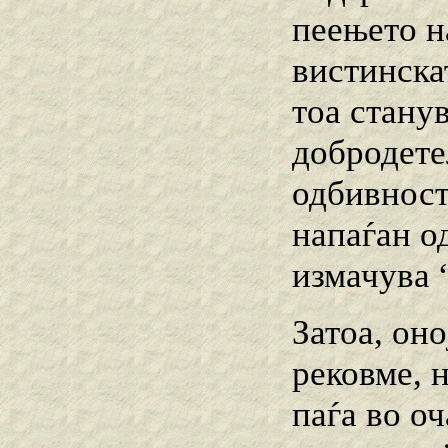
пеењето н
вистинска
тоа станув
добродете
одбивност
напаѓан од
измачува “
Затоа, оно
рековме, 
паѓа во о