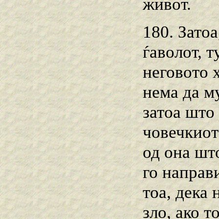
живот.
180. Затоа
ѓаволот, 
неговото 
нема да м
затоа што
човечкиот
од она шт
го направ
тоа, дека
зло, ако т