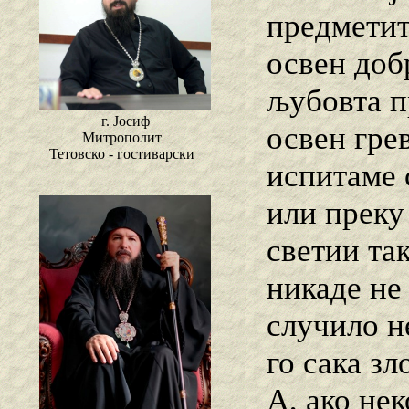
предметит
освен доб
љубовта п
г. Јосиф
освен гре
Митрополит
Тетовско - гостиварски
испитаме 
или преку
светии та
никаде не
случило не
го сака зл
А, ако нек