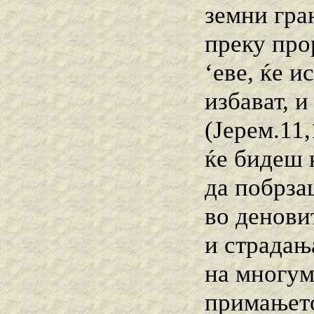
земни гра
преку прор
‘еве, ќе и
избават, и
(Јерем.11
ќе бидеш к
да побрза
во денови
и страдањ
на многум
примањето