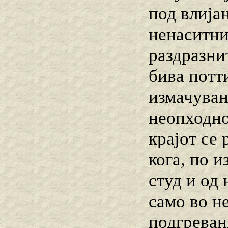
под влија
ненаситни
раздразни
бива потт
измачуван
неопходно 
крајот се
кога, по и
студ и од
само во н
подгреван