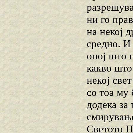
разрешува
ни го пра
на некој д
средно. И 
оној што н
какво што
некој свет
со тоа му
додека за 
смирување
Светото Пи