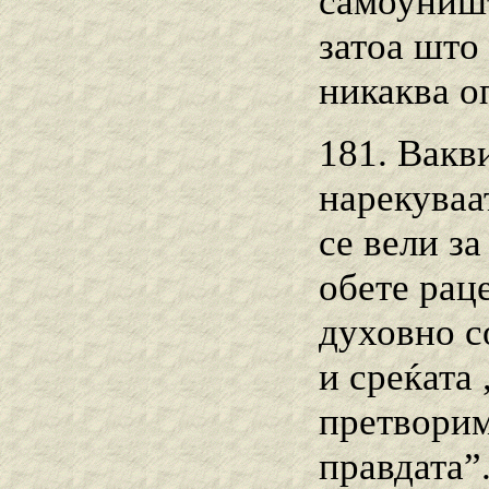
самоуништ
затоа што
никаква о
181. Вакв
нарекуваа
се вели за
обете раце
духовно с
и среќата 
претворим
правдата”