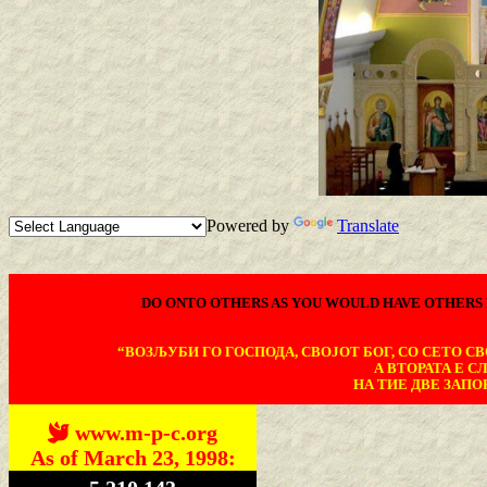
Powered by
Translate
DO ONTO OTHERS AS YOU WOULD HAVE OTHERS 
“ВОЗЉУБИ ГО ГОСПОДА, СВОЈОТ БОГ, СО СЕТО СВО
А ВТОРАТА Е С
НА ТИЕ ДВЕ ЗАПОВ
www.m-p-c.org
As of March 23, 1998: