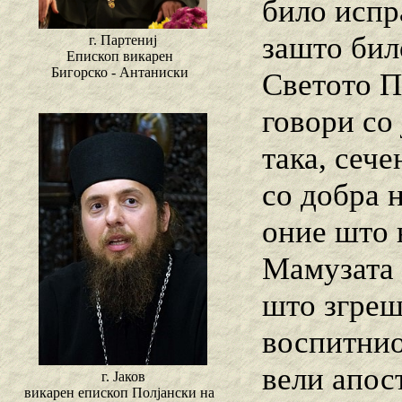
било испра
зашто бил
г. Партениј
Епископ викарен
Бигорско - Антаниски
Светото П
говори со 
така, сеч
со добра н
оние што н
Мамузата 
што згреш
воспитнио
вели апост
г. Јаков
викарен епископ Полјански на