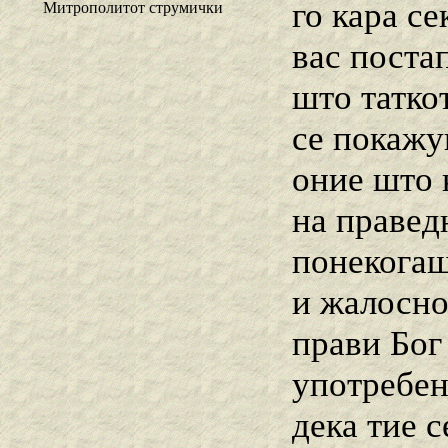
го кара се
Митрополитот струмички
вас постап
што таткот
се покажув
оние што 
на праведн
понекогаш
и жалосно
прави Бог
употребен 
дека тие с