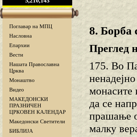
5,210,143
Поглавар на МПЦ
8. Борба
Насловна
Епархии
Преглед н
Вести
175. Во П
Нашата Православна
Црква
ненадејно
Монаштво
монасите 
Видео
МАКЕДОНСКИ
да се нап
ПРАЗНИЧЕН
ЦРКОВЕН КАЛЕНДАР
прашање о
Македонски Светители
малку вер
БИБЛИЈА