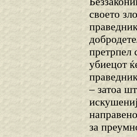
Беззаконик
своето зл
праведник
добродетел
претрпел с
убиецот ќе
праведник
– затоа шт
искушениј
направено
за преумн