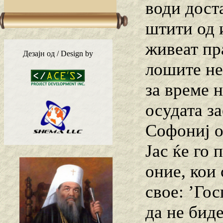
води доста
штити од 
живеат пр
Дезајн од / Design by
лошите не 
за време н
осудата з
Софониј о
Јac ќе го 
оние, кои 
свое: ʼГо
да не бид