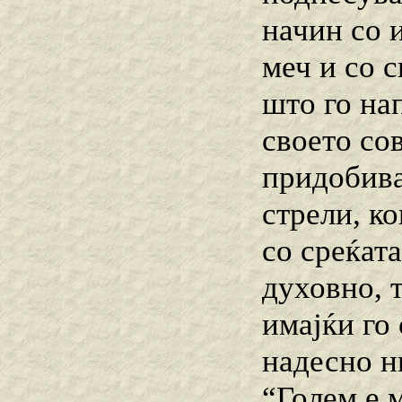
начин со и
меч и со 
што го на
своето со
придобива
стрели, ко
со среќата
духовно, т
имајќи го 
надесно н
“Голем е м