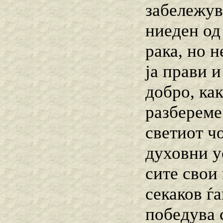
забележува
ниеден од
рака, но н
ја прави и
добро, как
разбереме
светиот ч
духовни ус
сите свои
секаков ѓ
победува 