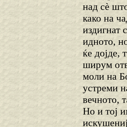
над сѐ што
како на ча
издигнат 
идното, но
ќе дојде, 
ширум отв
моли на Бо
устреми н
вечното, т
Но и тој и
искушениј