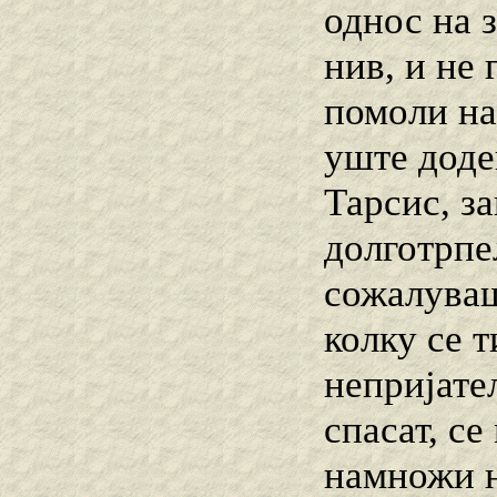
однос на з
нив, и не 
помоли на 
уште додек
Тарсис, з
долготрпе
сожалуваш
колку се т
непријате
спасат, се
намножи н