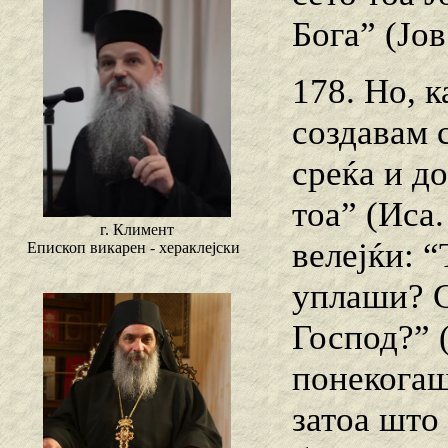
Бога” (Јов
178. Но, к
создавам 
среќа и д
тоа” (Иса.
г. Климент
велејќи: “
Епископ викарен - хераклејски
уплаши? С
Господ?” 
понекогаш
затоа што 