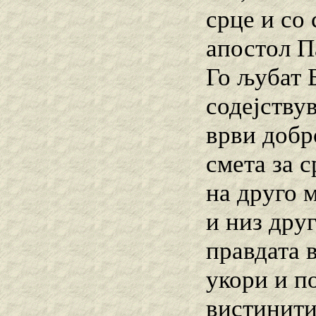
срце и со
апостол П
Го љубат Б
содејствув
врви добро
смета за с
на друго 
и низ друг
правдата в
укори и п
вистинити