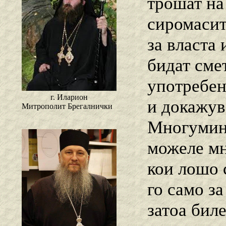
трошат на
сиромасит
за власта 
бидат сме
употребен
г. Иларион
и докажув
Митрополит Брегалнички
Многумина
можеле мн
кои лошо 
го само з
затоа бил