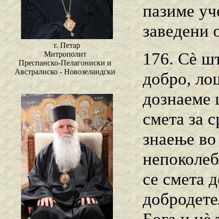
пазиме уч
заведени 
г. Петар
176. Сѐ шт
Митрополит
Преспанско-Пелагониски и
Австралиско - Новозеландски
добро, ло
дознаеме 
смета за 
знаење во
непоколеб
се смета 
добродете