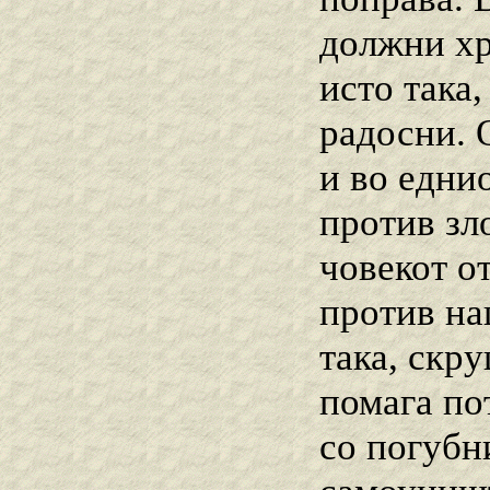
должни хр
исто така,
радосни. 
и во еднио
против зл
човекот о
против на
така, скр
помага по
со погубн