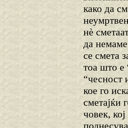
како да см
неумртвен
нѐ сметаа
да немаме,
се смета з
тоа што е 
“чесност и
кое го ис
сметајќи г
човек, кој
поднесува