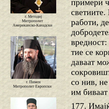
примери ч
светиите.
г. Методиј
работи, де
Митрополит
Американско-Канадски
добродете
вредност:
тие се ко
даваат мо
сокровишт
со нив, н
г. Пимен
Митрополит Европски
им биваат 
177. Имајќ