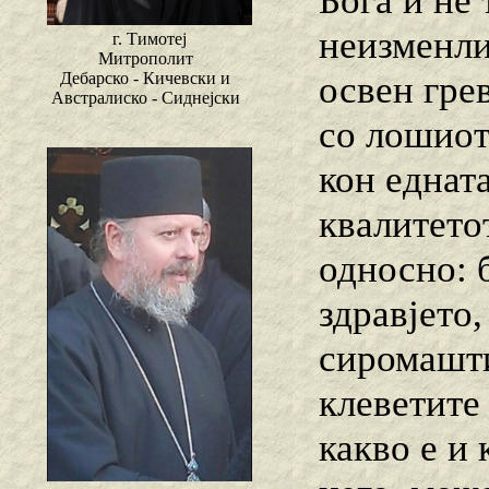
Бога и нѐ
неизменли
г. Тимотеј
Митрополит
освен грев
Дебарско - Кичевски и
Австралиско - Сиднејски
со лошиот
кон едната
квалитето
односно: б
здравјето
сиромашти
клеветите
какво е и