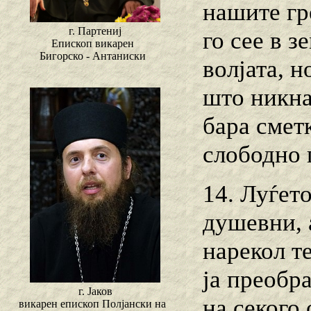
нашите гр
г. Партениј
го сее в з
Епископ викарен
Бигорско - Антаниски
волјата, н
што никна
бара смет
слободно 
14. Луѓет
душевни, 
нарекол т
ја преобра
г. Јаков
на секого 
викарен епископ Полјански на