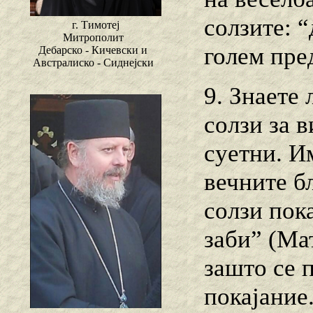
солзите: “
г. Тимотеј
Митрополит
голем пре
Дебарско - Кичевски и
Австралиско - Сиднејски
9. Знаете 
солзи за 
суетни. И
вечните б
солзи пок
заби” (Мат
зашто се 
покајание