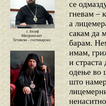
се одмазду
гневам – 
а лицемера
сакам да м
г. Јосиф
Митрополит
Тетовско - гостиварски
барам. Не
имам, гри
и страста
одење во 
што намер
лицемерни
ненаситно