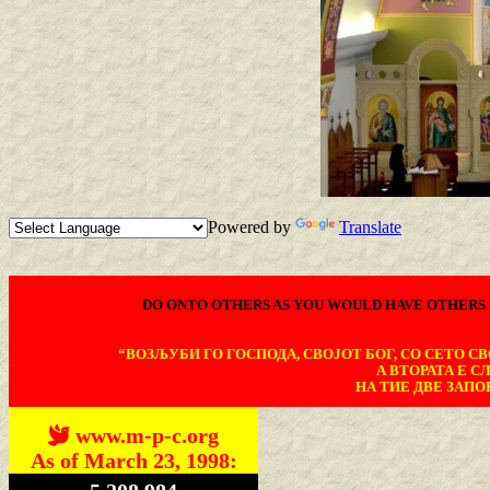
Powered by
Translate
DO ONTO OTHERS AS YOU WOULD HAVE OTHERS 
“ВОЗЉУБИ ГО ГОСПОДА, СВОЈОТ БОГ, СО СЕТО СВО
А ВТОРАТА Е С
НА ТИЕ ДВЕ ЗАПОВ
www.m-p-c.org
As of March 23, 1998: