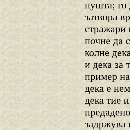
пушта; го 
затвора в
стражари к
почне да с
колне дек
и дека за
пример на
дека е не
дека тие и
предадено
задржува и