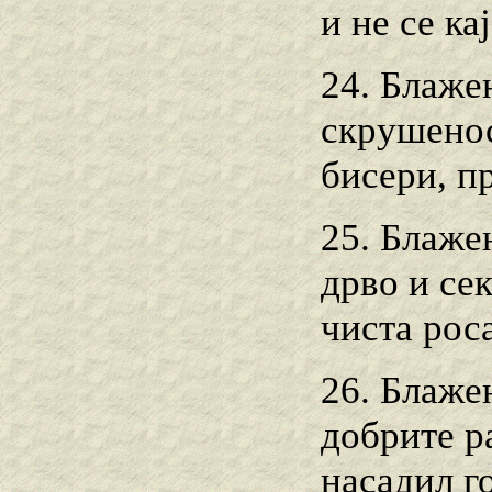
и не се кај
24. Блаже
скрушенос
бисери, п
25. Блаже
дрво и се
чиста роса
26. Блажен
добрите ра
насадил го