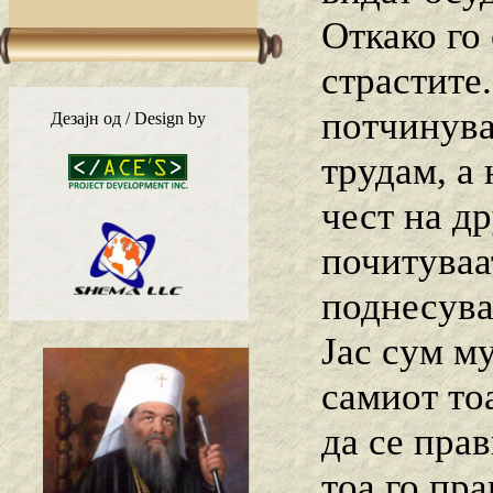
Откако го
страстите.
потчинува
Дезајн од / Design by
трудам, а
чест на др
почитуваат
поднесува
Јас сум му
самиот то
да се прав
тоа го пра