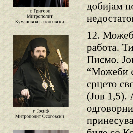
добијам по
г. Григориј
недостато
Митрополит
Кумановско - осоговски
12. Можеб
работа. Ти
Писмо. Јо
“Можеби с
срцето св
(Јов 1,5).
одговорни
г. Јосиф
Митрополит Осоговски
принесува
биле со К