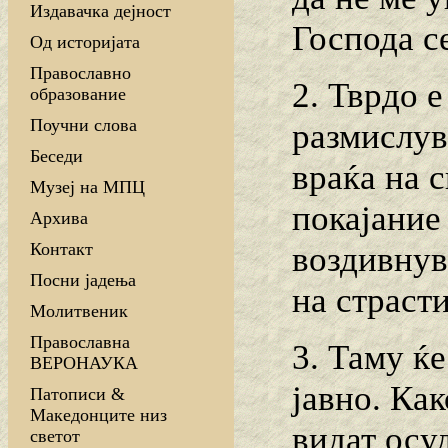
Издавачка дејност
Господа с
Од историјата
Православно
2. Тврдо 
образование
Поучни слова
размислува
Беседи
враќа на с
Музеј на МПЦ
покајание
Архива
Контакт
воздивнув
Посни јадења
на страсти
Молитвеник
Православна
3. Таму ќе
ВЕРОНАУКА
јавно. Как
Патописи &
Македонците низ
видат осу
светот