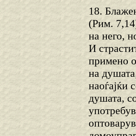
18. Блаже
(Рим. 7,1
на него, 
И страсти
примено о
на душата
наоѓајќи с
душата, со
употребув
оптоварув
домоуправ