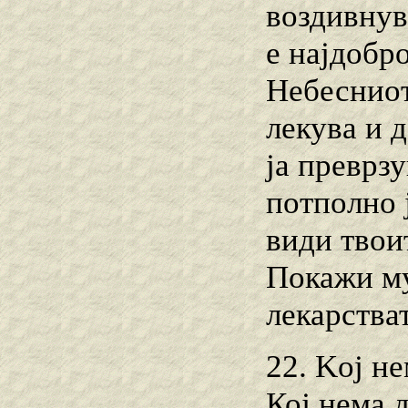
воздивнув
е најдобр
Небесниот
лекува и 
ја преврз
потполно 
види твои
Покажи му
лекарства
22. Koj не
Кој нема 