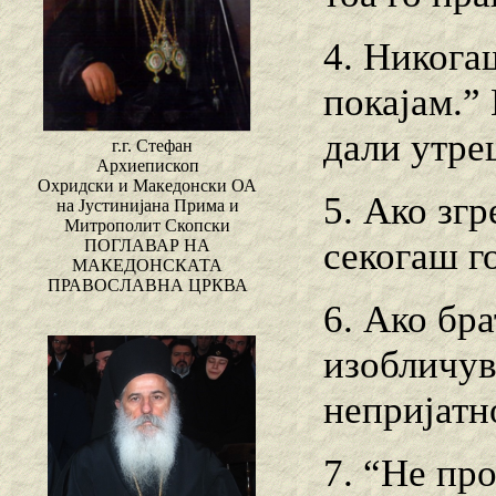
4. Никогаш
покајам.”
дали утре
г.г. Стефан
Архиепископ
Охридски и Македонски ОА
5. Ако зг
на Јустинијана Прима и
Митрополит Скопски
секогаш г
ПОГЛАВАР НА
МАКЕДОНСКАТА
ПРАВОСЛАВНА ЦРКВА
6. Ако бр
изобличув
непријатн
7. “Не про