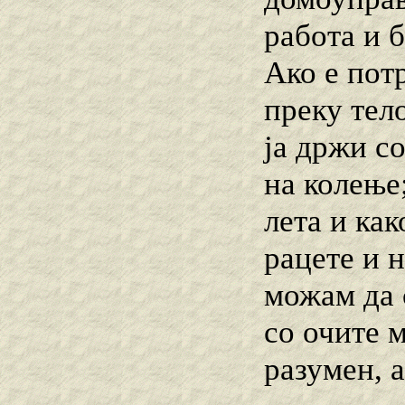
работа и б
Ако е пот
преку тело
ја држи со
на колење;
лета и как
рацете и н
можам да 
со очите м
разумен, 