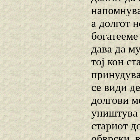
напомнува
а долгот н
богатееме 
дава да му
тој кон ст
принудувам
се види д
долгови м
уништува 
стариот до
обврски, 