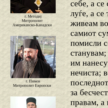
себе, а с
луѓе, а се
г. Методиј
живеам во 
Митрополит
Американско-Канадски
самиот су
помисли с
станувам;
им нанесу
нечиста; в
последнот
г. Пимен
Митрополит Европски
за бесчес
правам, а