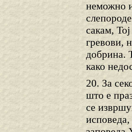
неможно и 
слепороде
сакам, То
гревови, 
добрина. Т
како недо
20. За сек
што е праз
се извршу
исповеда, 
заповеда Х