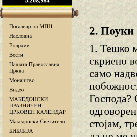
5,208,984
Поглавар на МПЦ
2. Поуки
Насловна
Епархии
1. Тешко 
Вести
скриено во
Нашата Православна
само надв
Црква
Монаштво
побожност
Видео
Господа? 
МАКЕДОНСКИ
ПРАЗНИЧЕН
одговорен
ЦРКОВЕН КАЛЕНДАР
стојам, тр
Македонски Светители
БИБЛИЈА
да не ме у