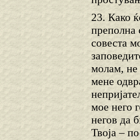
23. Како ќ
преполна 
совеста мо
заповедит
молам, не
мене одвр
непријате
мое него г
негов да 
Твоја – по