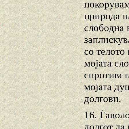
покорувам
природа на
слободна 
заплискув
со телото
мојата сло
спротивст
мојата ду
долгови.
16. Ѓавол
долгот да 