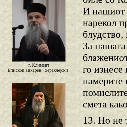
И нашиот 
нарекол п
блудство, 
За нашата
блажениот
г. Климент
го изнесе 
Епископ викарен - хераклејски
намерите н
помислите 
смета как
13. Ho не 