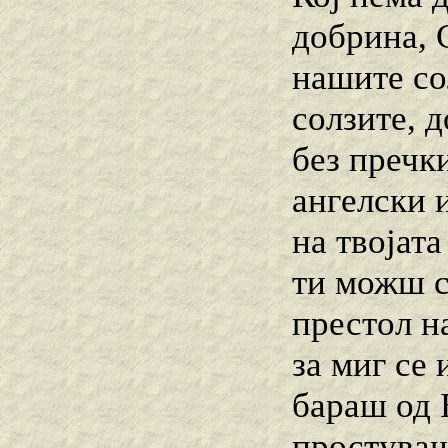
добрина, 
нашите со
солзите, 
без пречк
ангелски 
на твојата
ти можш с
престол н
за миг се
бараш од Б
простувањ