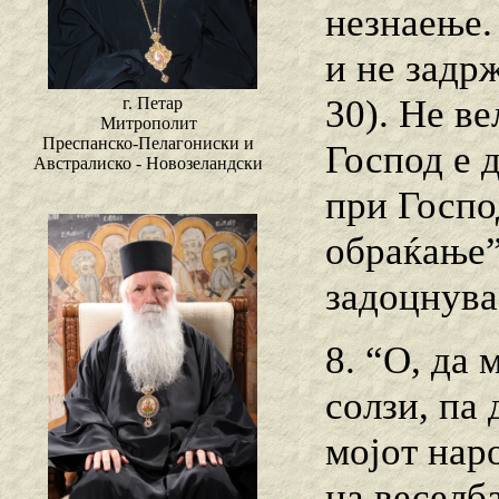
незнаење.
и не задрж
30). Не ве
г. Петар
Митрополит
Преспанско-Пелагониски и
Господ е 
Австралиско - Новозеландски
при Господ
обраќање”
задоцнува
8. “О, да 
солзи, па 
мојот наро
на веселба