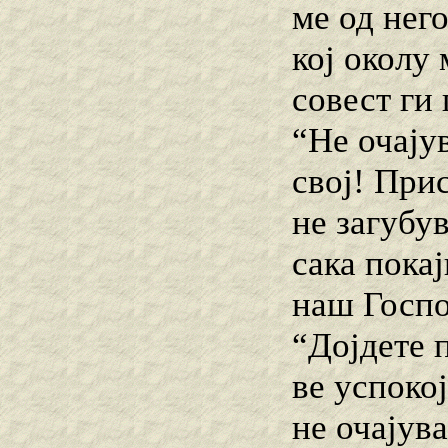
ме од нег
кој околу
совест ги
“Не очају
свој! При
не загубув
сака пока
наш Госпо
“Дојдете 
ве успокој
не очајув