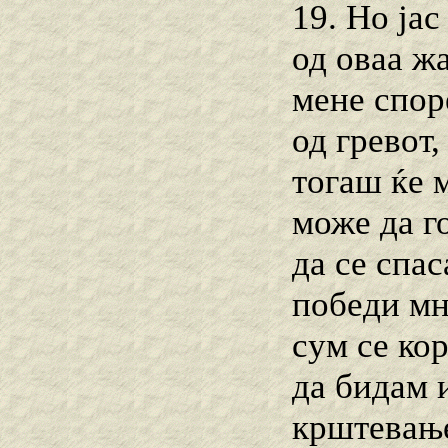
19. Но јас
од оваа жа
мене спор
од гревот,
тогаш ќе 
може да г
да се спа
победи мн
сум се ко
да бидам 
крштевање