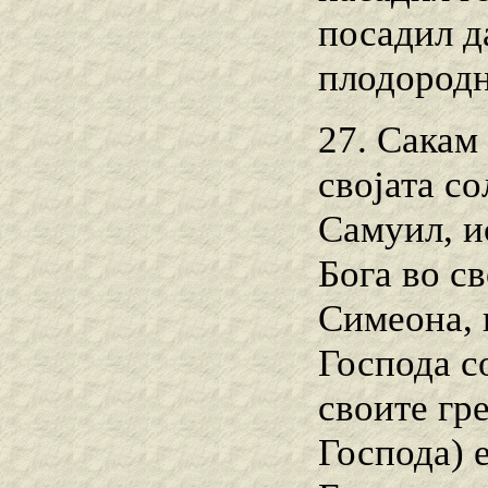
посадил д
плодородн
27. Сакам 
својата c
Самуил, и
Бога во с
Симеона, 
Господа с
своите гр
Господа) 