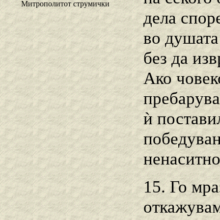
Митрополитот струмички
дела спор
во душата 
без да из
Ако човек
пребарува
ѝ поставил
победуван
ненаситно
15. Го мра
откажувам 