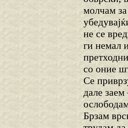
молчам за
убедувајќи
не се вре
ги немал и
претходни
со оние ш
Се приврз
дале заем 
ослободам
Брзам врск
трудам да