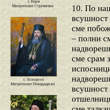
г. Наум
10. По на
Митрополит Струмички
всушност 
сме побож
– полни с
надворешн
сме срам 
испосници
надворешн
г. Агатангел
Митрополит Повардарски
всушност 
отшелници
сме талка