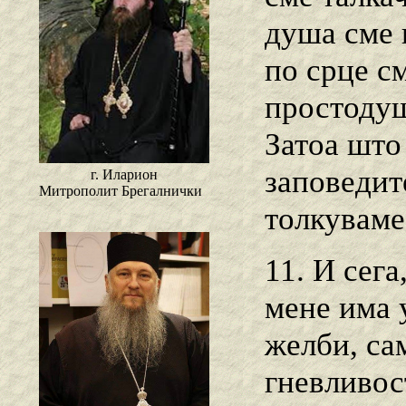
душа сме 
по срце с
простодуш
Затоа што
заповедите
г. Иларион
Митрополит Брегалнички
толкуваме
11. И сег
мене има 
желби, са
гневливос