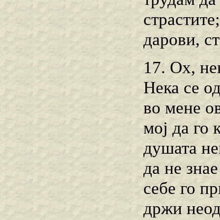
страстите
дарови, с
17. Ox, не
Нека се о
во мене ов
мој да го 
душата не
да не зна
себе го пр
држи неодд