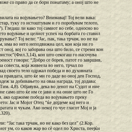
оже со право да се бори понатаму; а оној што не
вилата на војувањето? Внимавај! Тој вели вака:
 ветар, туку го истоштувам и го поробувам телото,
). Гледаш ли како тој самиот во себе, односно во
оето војување и целиот успех на борбата го ставил
вање? Тој вели: “Јас, пак, така трчам, но не на
м, има во него неподвижна цел, кон која ни го
 оној, кој го заборава она што било, се стреми кон
ристос”(Фил.3,14), кон што секогаш го насочува
ереност говори: “Добро се борев, патот го завршив,
на совеста, која живеела во него, трчал по
над своето тело одржал победа и во духовната
 правдата, што ќе ми го даде во оној ден Господ,
адеж за добивањето на оваа награда, тој додава:
Тим. 4,8). Објавува, дека во денот на Судот и ние
не само што ќе им се јави и на оние што не Го
ши, ако одржиме победа во војувањето преку
то: Јас и Мојот Отец “ќе дојдеме кај него и
ратата и чукам. Ако некој го чуе гласот Мој и ја
.320).
: “Јас така трчам, но не како без цел” (2.Кор.
иот ум, со каков жар во сѐ одел пo Христа, пеејќи