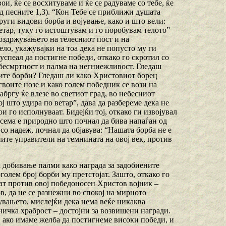
ои, ќе се восхитуваме и ќе се радуваме со тебе, ќе
д песните 1,3). “Кон Тебе се приближи душата
други видови борба и војување, како и што вели:
 ветар, туку го истоштувам и го поробувам телото”
воздржувањето на телесниот пост и на
ло, укажувајки на тоа дека не попусто му ги
успеал да постигне победи, откако го скротил со
 бесмртност и палма на негниежливост. Гледаш
ните борби? Гледаш ли како Христовиот борец
своите нозе и како голем победник се вози на
набргу ќе влезе во светиот град, во небесниот
ј што удира по ветар”, дава да разбереме дека не
и го исполнуваат. Бидејќи тој, откако ги извојувал
осема е природно што почнал да бива напаѓан од
о надеж, почнал да објавува: “Нашата борба не е
ните управители на темнината на овој век, против
за добивање палми како награда за задобиените
голем број борби му претстојат. Зашто, откако го
нат против овој победоносен Христов војник –
ов, да не се разнежни во спокој на мирното
вувањето, мислејќи дека нема веќе никаква
дничка храброст – достојни за возвишени награди.
а, ако имаме желба да постигнеме високи победи, и