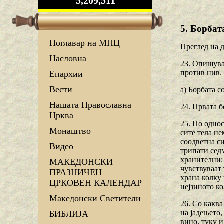
5,209,511
5. Борбат
Поглавар на МПЦ
Преглед на 
Насловна
23. Опишува
против нив.
Епархии
Вести
a) Борбата с
Нашата Православна
24. Првата б
Црква
25. По одно
Монаштво
сите тела не
соодветна си
Видео
трипати седм
хранителни: 
МАКЕДОНСКИ
чувствуваат 
ПРАЗНИЧЕН
храна колку 
ЦРКОВЕН КАЛЕНДАР
нејзиното ко
Македонски Светители
26. Со каква
на јадењето
БИБЛИЈА
вино, туку 