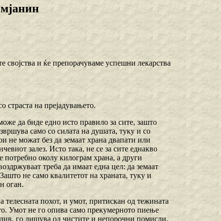
имјанин
те својства и ќе препорачуваме успешни лекарства
со страста на прејадувањето.
оже да биде едно исто правило за сите, зашто
извршува само со силата на душата, туку и со
ои не можат без да земаат храна двапати или
чевиот залез. Исто така, не се за сите еднакво
 е потребно околу килограм храна, а други
воздржуваат треба да имаат една цел: да земаат
Зашто не само квалитетот на храната, туку и
н оган.
на телесната похот, и умот, притискан од тежината
ето. Умот не го опива само прекумерното пиење
блив, го лишува од чистите и непорочни помисли.