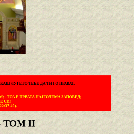
КАШ ЛУЃЕТО ТЕБЕ ДА ТИ ГО ПРАВАТ.
М; - ТОА Е ПРВАТА НАЈГОЛЕМА ЗАПОВЕД;
Е СИ!
:37-40).
TOM II