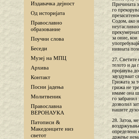
Издавачка дејност
Причината з
го прекорува
Од историјата
презаситенос
Содом, ако н
Православно
неугасливиот
образование
прекумерната
за оние, кои
Поучни слова
употребувајќ
Беседи
нивната пох
Музеј на МПЦ
27. Светите
телото и да 
Архива
пројавува до
зауздуваат с
Контакт
Грижата за т
Посни јадења
грижа не тре
имаме она ш
Молитвеник
го забранил
дозволил за
Православна
нашите духо
ВЕРОНАУКА
28. Затоа, м
Патописи &
воздржување,
Македонците низ
определени 
светот
држење нема 