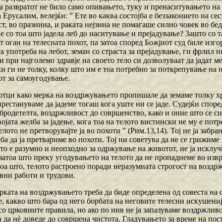
а развратот не било само опивањето, туку и пренаситувањето на 
 Ерусалим, велејќи: ” Ете во каква состојба е беззаконието на се
т, во празнина, и раката нејзина не помагаше силно човек во бед
е со тоа што јадела леб до наситување и прејадување? Зашто со т
 оган на телесната похот, па затоа според Божјиот суд биле изго
 употреба на лебот, земан со страста за прејадување, ги фрлил н
 и при најголемо здравје на своето тело си дозволуваат да јадат 
и ги не толку, колку што им е тоа потребно за поткрепување на 
от за самоугодување.
 отци како мерка на воздржувањето пропишале да земаме толку х
престануваме да јадеме тогаш кога уште ни се јаде. Судејќи споре
бродетелта, воздржливост до совршенство, како и оние што се силн
војата желба за јадење, кога тоа на телото вистински не му е пот
елото не претворувајте ја во похоти ” (Рим.13,14). Тој не ја забра
ба да ја претвариме во похоти. Тој ни советува да не се грижиме 
то е разумно и неопходно за одржување на животот, не ја исклу
 затоа што преку угодувањето на телото да не пропаднеме во изв
тоа што, телото растроено поради неразумната строгост на воздр
вни работи и трудови.
ерката на воздржувањето треба да биде определена од совеста на с
 какво што бара од него борбата на неговите телесни искушенија
со црковните правила, но ако по нив не ја запазуваме воздржлив
да нѐ доведе до совршена чистота. Гладувањето за време на пост