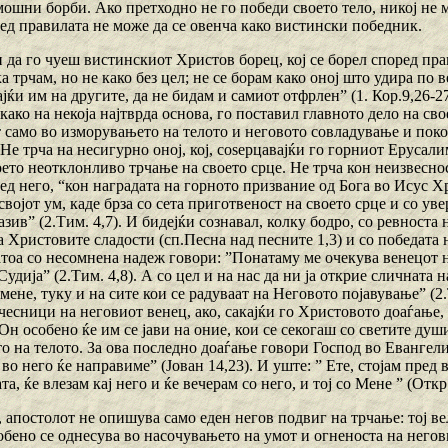
мошни борби. Ако претходно не го победи своето тело, никој не м
ред правилата не може да се овенча како вистински победник.
 да го чуеш вистинскиот Христов борец, кој се борел според пра
ака трчам, но не како без цел; не се борам како оној што удира по
јќи им на другите, да не бидам и самиот отфрлен” (1. Кор.9,26-27
 како на некоја најтврда основа, го поставил главното дело на св
 само во изморувањето на телото и неговото совладување и покору
Не трча на несигурно оној, кој, соѕерцавајќи го горниот Ерусали
ето неотклонливо трчање на своето срце. Не трча кон неизвесност
ед него, “кон наградата на горното призвание од Бога во Исус Х
својот ум, каде брза со сета приготвеност на своето срце и со ув
пазив” (2.Тим. 4,7). И бидејќи сознавал, колку бодро, со ревноста 
 Христовите сладости (сп.Песна над песните 1,3) и со победата 
атоа со несомнена надеж говори: ”Понатаму ме очекува венецот на
удија” (2.Тим. 4,8). А со цел и на нас да ни ја открие сличната н
мене, туку и на сите кои се радуваат на Неговото појавување” (2.
чесници на неговиот венец, ако, сакајќи го Христовото доаѓање, 
 Он особено ќе им се јави на оние, кои се секогаш со светите ду
 на телото. За ова последно доаѓање говори Господ во Евангелие
о него ќе направиме” (Јован 14,23). И уште: ” Ете, стојам пред в
та, ќе влезам кај него и ќе вечерам со него, и тој со Мене ” (Откр
 апостолот не опишува само еден негов подвиг на трчање: тој вели
собено се однесува во насочувањето на умот и огненоста на негов