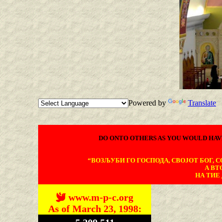
Powered by
Translate
DO ONTO OTHERS AS YOU WOULD HAV
“ВОЗЉУБИ ГО ГОСПОДА, СВОЈОТ БОГ, СО
А ВТ
НА ТИЕ 
www.m-p-c.org
As of March 23, 1998: