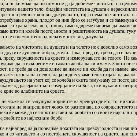
о, и не ќе може да ни помогне да ја добиеме чистотата на цело
итуваме нашето тело, бидејќи чистотата на душата е нераскинлив
рестано ревност кон воздржувањето, тој ја нема ни чистотата на
требување храна, плодот од нив брзо се загубува и се заменува 
ваме со храна секој ден, отколу само одвреме навреме да имаме 
 само што ги колеба постојаноста и решителноста на душата, ту
елото е изнемоштено од неразумното воздржување.
увањето на чистотата на душата и на телото не е доволно само во
и другите душевни добродетели. Така, пред сѐ, треба да се науч
, преку скрушеноста на срцето и изморувањето на телото. Не сам
трудиме да ја искорениме и самата желба да ги имаме. Зашто не е
ст; не треба да си дозволиме да имаме ни желба да ги имаме, ако 
в жестокоста на гневот, да ја поднесуваме тешкотијата на жалост
ауздувањето на умот кој се колеба и скита таму-ваму со постоја
раќаме од расејаност кон соѕерцание на Бога, оти лукавиот неприј
е крие во длабините на срцето.
о не може да ги задушува поривите на чревоугодието, тој никога
истотата на внатрешниот човек се распознава по совршенството 
ека ќе може да се спротивстави во борбата со своите најсилни п
ајслабите во најлесната борба.
еба најнапред да ја победиме похотата на чревоугодноста и нашио
ко и со читањето и со постојаната скрушеност на срцето, при сп