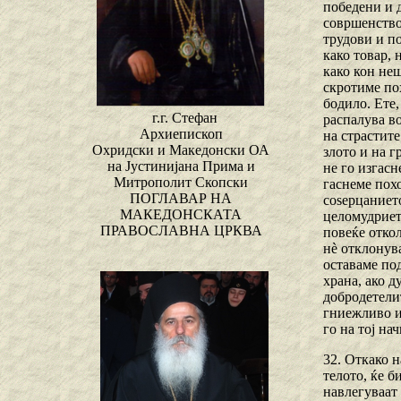
победени и 
совршенство
трудови и по
како товар, 
како кон неш
скротиме пох
бодило. Ете,
г.г. Стефан
распалува в
Архиепископ
на страстите
Охридски и Македонски ОА
злото и на г
на Јустинијана Прима и
не го изгасн
Митрополит Скопски
гаснеме похо
ПОГЛАВАР НА
соѕерцанието
МАКЕДОНСКАТА
целомудрието
ПРАВОСЛАВНА ЦРКВА
повеќе отко
нѐ отклонува
оставаме по
храна, ако д
добродетелит
гниежливо и
го на тој на
32. Откако н
телото, ќе 
навлегуваат 