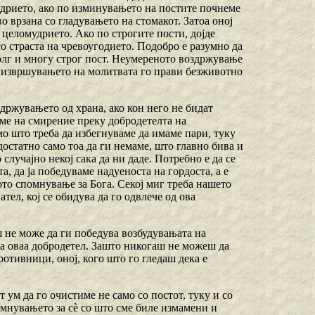
мудрието, ако по изминувањето на постите почнеме
о врзана со гладувањето на стомакот. Затоа оној
 целомудрието. Ако по строгите пости, дојде
со страста на чревоугодието. Подобро е разумно да
долг и многу строг пост. Неумереното воздржување
ку извршувањето на молитвата го прави безживотно
здржувањето од храна, ако кон него не бидат
име на смирение преку добродетелта на
о што треба да избегнуваме да имаме пари, туку
 достатно само тоа да ги немаме, што главно бива и
случајно некој сака да ни даде. Потребно е да се
а, да ја победуваме надуеноста на гордоста, а е
ното спомнување за Бога. Секој миг треба нашето
ател, кој се обидува да го одвлече од ова
ш не може да ги победува возбудувањата на
на оваа добродетел. Зашто никогаш не можеш да
ротивници, оној, кого што го гледаш дека е
т ум да го очистиме не само со постот, туку и со
омнувањето за сѐ со што сме биле измамени и