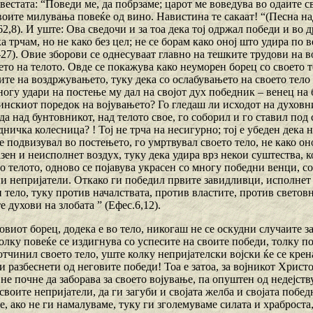
вестата: “Поведи ме, да побрзаме; царот ме воведува во одаите св
воите милувања повеќе од вино. Навистина те сакаат! “(Песна на
62,8). И уште: Ова сведочи и за тоа дека тој одржал победи и во 
ака трчам, но не како без цел; не се борам како оној што удира по
6-27). Овие зборови се однесуваат главно на тешките трудови на 
о на телото. Овде се покажува како неуморен борец со своето те
ите на воздржувањето, туку дека со ослабувањето на своето тело 
ногу удари на постење му дал на својот дух победник – венец на
тинскиот поредок на војувањето? Го гледаш ли исходот на духов
а над бунтовникот, над телото свое, го соборил и го ставил под 
дничка колесница? ! Тој не трча на несигурно; тој е убеден дека 
 подвизувал во постењето, го умртвувал своето тело, не како оно
зен и неисполнет воздух, туку дека удира врз некои суштества, ко
о телото, одново се појавува украсен со многу победни венци, с
и непријатели. Откако ги победил првите завидливци, исполнет с
 тело, туку против началствата, против властите, против светов
 духови на злобата ” (Ефес.6,12).
овиот борец, додека е во тело, никогаш не се оскудни случаите 
олку повеќе се издигнува со успесите на своите победи, толку по
отчинил своето тело, уште колку непријателски војски ќе се кре
и разбеснети од неговите победи! Тоа е затоа, за војникот Христ
не почне да заборава за своето војување, па опуштен од недејст
своите непријатели, да ги загуби и својата желба и својата побе
е, ако не ги намалуваме, туку ги зголемуваме силата и храброст