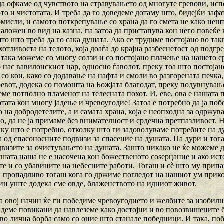
да офкаме од чувството на стравувањето од многуте гревови, ис
то и чистотата. И треба да го доведеме дотаму што, бидејќи заф
мисли, и самото поткрепување со храна да го смета не како нешт
наложен во вид на казна, па затоа да пристапува кон него повеќе
то што треба да го сака душата. Ако се трудиме постојано во так
отливоста на телото, која доаѓа до крајна разбеснетост од подгр
 така можеме со многу солзи и со постојано плачење на нашето срц
о нас вавилонскиот цар, односно ѓаволот, преку тоа што постоја
 со кои, како со додавање на нафта и смоли во разгорената печка
ревот, додека со помошта на Божјата благодат, преку подувнувањ
еме потполно пламенот на телесната похот. И, еве, ова е нашата п
тата кон многу јадење и чревоугодие! Затоа е потребно да ја по
 на добродетелите, а и самата храна, која е неопходна за одржув
, да не ја примаме без внимателност и срдечна претпазливост. Н
лку што е потребно, отколку што ги задоволуваме потребите на 
 од спасоносните подвизи за спасение на душата. Па дури и тогаш
двизите за очистувањето на душата. Зашто никако не ќе можеме д
ушата наша не е насочена кон божественото соѕерцание и ако ис
е и со убавините на небесните работи. Тогаш и сѐ што му припаѓ
 пропадливо тогаш кога го држиме погледот на нашиот ум приков
чин уште додека сме овде, блаженството на идниот живот.
а овој начин ќе ги победиме чревоугодието и желбите за изобилн
бидеме повикани да навлеземе како достојни и во повозвишените 
во лична борба само со оние што станале победници. И така, поб