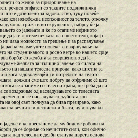
полнети со желби за придобивање на
атен, речиси опфатен со таквите подвижнички
о што е дозволено за задоволство, туку повеќе
 како кон неизбежна неопходност за телото, отколку
ва духовна грижа и во скрушеност, набргу ќе ја
евањето со јадењата и ќе го отапиме нејзиното
е да ја изгасиме печката на нашето тело, која ја
но ни дава можности за грешење и за распалување
, ја распалуваме уште повеќе за извршување на
ето на студеникавото и росно ветре во нашето срце
рва борба: со желбата за совршенство да ја
бедуваме желбата за излишно јадење со силата на
ањето на нашата телесна природа, како штетна за
о и кога задоволувајќи ги потребите на телото
душата, должни сме што побргу да отфрлиме сѐ што
 кога се храниме со телесна храна, не треба да ги
а се воздржиме од насладувањето со телесната
товремено не се насладува со љубовта кон
а на овој свет почнува да бива презирано, како
ан за вечните и негниежни блага, чувствувајќи
о јадење и ќе престанеме да му бидеме робови на
борби да се бориме со нечистите сили, кои обично
едата над телесните делби станува цврста основа