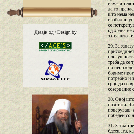
измачи телот
да го пренас
што нема неп
изобилно упо
се поткрепу
од храна не
Дезајн од / Design by
затоа што т
29. За запаз
присоединет
послушноста
треба да се 
по неопходно
бориме проти
потребно и з
срце да го в
соѕерцание с
30. Оној шт
похотата. Ч
поверуваш, д
победен со н
31. Затоа тр
бдеењата, ка