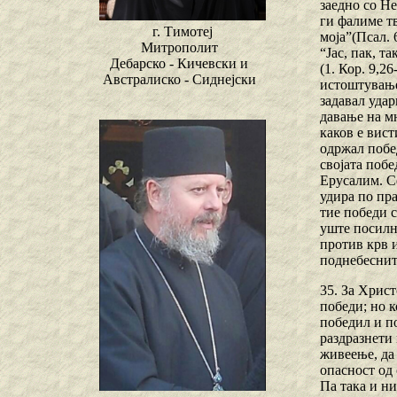
заедно со Не
ги фалиме т
г. Тимотеј
моја”(Псал. 
Митрополит
“Јас, пак, т
Дебарско - Кичевски и
(1. Кор. 9,2
Австралиско - Сиднејски
истоштувањет
задавал удар
давање на м
каков е вис
одржал побед
својата побе
Ерусалим. Се
удира по пра
тие победи с
уште посилн
против крв и
поднебесните
35. За Христ
победи; но к
победил и п
раздразнети 
живеење, да 
опасност од 
Па така и ни