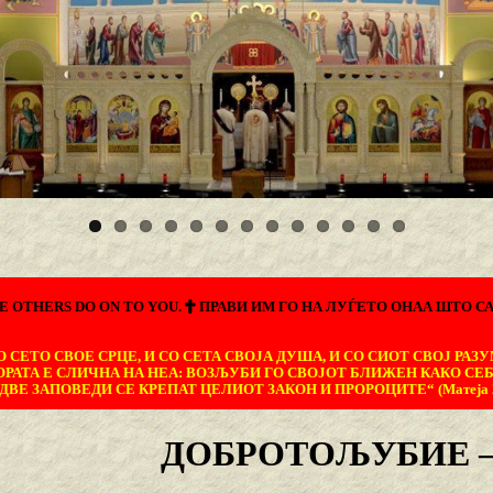
E OTHERS DO ON TO YOU.
ПРАВИ ИМ ГО НА ЛУЃЕТО ОНАА ШТО СА
 СЕТО СВОЕ СРЦЕ, И СО СЕТА СВОЈА ДУША, И СО СИОТ СВОЈ РАЗУ
ОРАТА Е СЛИЧНА НА НЕА: ВОЗЉУБИ ГО СВОЈОТ БЛИЖЕН КАКО СЕБ
ДВЕ ЗАПОВЕДИ СЕ КРЕПАТ ЦЕЛИОТ ЗАКОН И ПРОРОЦИТЕ“ (Матеја 22
ДОБРОТОЉУБИЕ – 