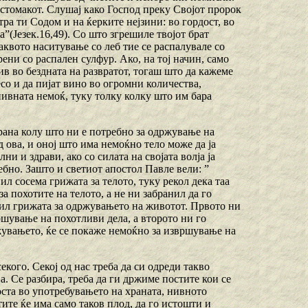
стомакот. Слушај како Господ преку Својот пророк
стра ти Содом и на ќерките нејзини: во гордост, во
а”(Језек.16,49). Со што згрешиле твојот брат
аквото наситување со леб тие се распалувале со
рени со распален сулфур. Ако, на тој начин, само
ив во бездната на развратот, тогаш што да кажеме
месо и да пијат вино во огромни количества,
нивната немоќ, туку толку колку што им бара
рана колу што ни е потребно за одржување на
д ова, и оној што има немоќно тело може да ја
и и здрави, ако со силата на својата волја ја
ребно. Зашто и светиот апостол Павле вели: ”
нил сосема грижата за телото, туку рекол дека таа
за похотите на телото, а не ни забранил да го
чил грижата за одржувањето на животот. Првото ни
ршување на похотливи дела, а второто ни го
жувањето, ќе се покаже немоќно за извршување на
екого. Секој од нас треба да си одреди такво
. Се разбира, треба да ги држиме постите кои се
оста во употребувањето на храната, нивното
ите ќе има само таков плод, да го истошти и