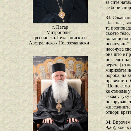
за сите ната
се бори спо
33. Сакаш ли
“Јас, пак, т
г. Петар
та проповеда
Митрополит
своето тело,
Преспанско-Пелагониски и
во зависност
Австралиско - Новозеландски
несигурно”. 
насочува сво
она што е пр
погледот на 
верата ја за
миризбата на
бороба, па з
праведниот С
“Но не само 
ќе станеме у
сакаат, туку
покорувањето
живеалиште в
отвори врата
34. Впрочем,
9,26), кoe о