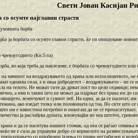
Свети Јован Касијан Р
а со осумте најглавни страсти
духовната борба
јќи ја борбата со осумте главни страсти, ќе ги опишуваме нивни
о чревоугодието (Кн.5-та)
орба, во која треба да навлеземе, е борбата со чревоугодието или 
с на начинот на воздржувањето од храна или испосништвото, не м
маат еднаква сила, а и оваа добродетел – воздржувањето – не се 
ла на телото. Не можат сите да држат пост по цели седмици; нек
ично, а има и такви што не можат да издржат без храна ни до сон
овошјето, зеленчукот и сувиот леб. На едни, за да се наситат, им
тежина, ако изедат толку или половината од тоа. Но сите што се 
што им е навистина потребно и никогаш да не се пренаситуваат. 
личество ја раслабува душата, вложувајќи во неа штетен, гревове
 храна и да се наситува нашиот стомак, од неа се раѓаат семиња 
, веќе не е сила да управува добро со кормилото на размислувањ
и прејадувањето со најобични јадења го прави нестабилен и коле