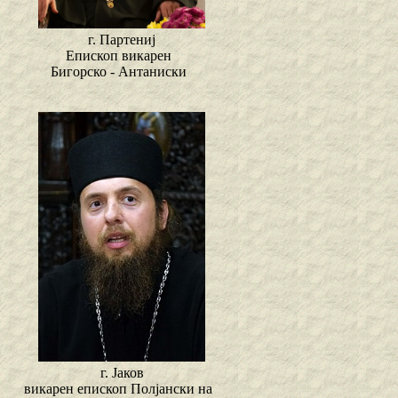
г. Партениј
Епископ викарен
Бигорско - Антаниски
г. Јаков
викарен епископ Полјански на