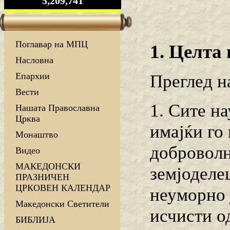
5,209,741
Поглавар на МПЦ
1. Целта
Насловна
Епархии
Преглед н
Вести
1. Сите на
Нашата Православна
Црква
имајќи го
Монаштво
доброволн
Видео
МАКЕДОНСКИ
земјоделе
ПРАЗНИЧЕН
ЦРКОВЕН КАЛЕНДАР
неуморно ј
Македонски Светители
исчисти о
БИБЛИЈА