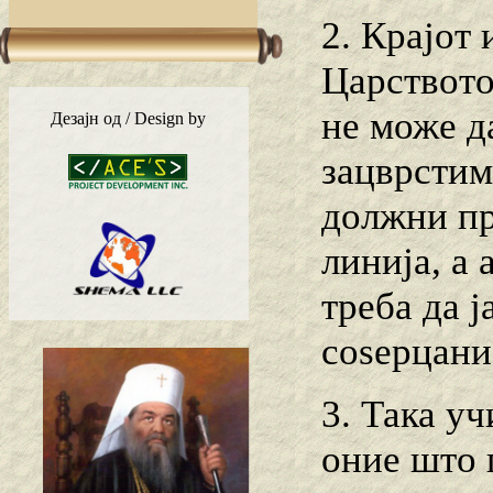
2. Крајот
Царството 
не може да
Дезајн од / Design by
зацврстим
должни пр
линија, а 
треба да ј
соѕерцани
3. Така уч
оние што 