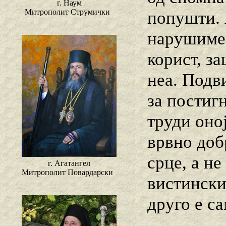
г. Наум
Митрополит Струмички
попушти. А
нарушиме,
корист, з
неа. Подв
за постиг
труди оној
врвно доб
срце, а не
г. Агатангел
Митрополит Повардарски
вистински
друго е с