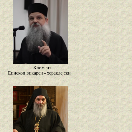
г. Климент
Епископ викарен - хераклејски