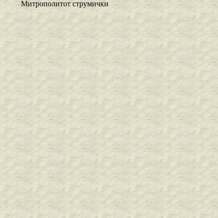
Митрополитот струмички