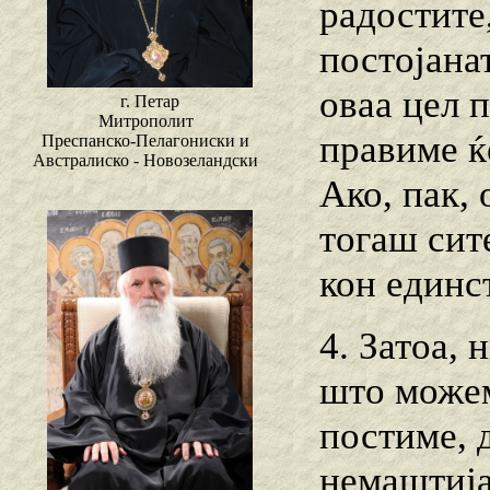
радостите,
постојана
оваа цел 
г. Петар
Митрополит
правиме ќ
Преспанско-Пелагониски и
Австралиско - Новозеландски
Ако, пак,
тогаш сит
кон единс
4. Затоа, 
што можем
постиме, 
немаштија