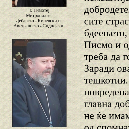
добродете
г. Тимотеј
Митрополит
сите страс
Дебарско - Кичевски и
Австралиско - Сиднејски
бдеењето,
Писмо и о
треба да 
Заради ов
тешкотии.
повредена
главна до
не ќе имам
од спомна