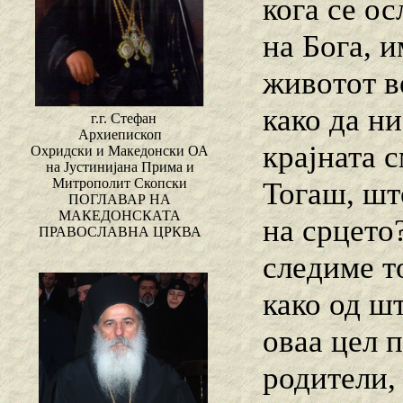
кога се о
на Бога, и
животот ве
како да ни
г.г. Стефан
Архиепископ
крајната 
Охридски и Македонски ОА
на Јустинијана Прима и
Митрополит Скопски
Тогаш, шт
ПОГЛАВАР НА
МАКЕДОНСКАТА
на срцето
ПРАВОСЛАВНА ЦРКВА
следиме то
како од ш
оваа цел 
родители,