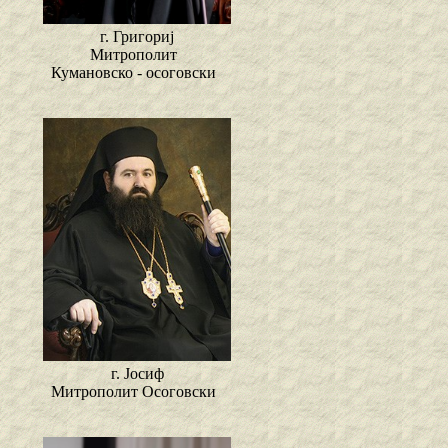
г. Григориј
Митрополит
Кумановско - осоговски
г. Јосиф
Митрополит Осоговски