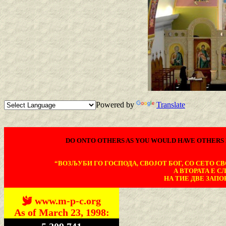
Powered by
Translate
DO ONTO OTHERS AS YOU WOULD HAVE OTHERS 
“ВОЗЉУБИ ГО ГОСПОДА, СВОЈОТ БОГ, СО СЕТО СВО
А ВТОРАТА Е С
НА ТИЕ ДВЕ ЗАПОВ
www.m-p-c.org
As of March 23, 1998: