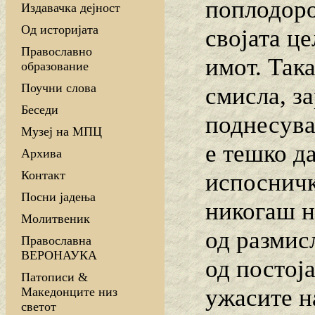
поплодоро
Издавачка дејност
Од историјата
својата це
Православно
имот. Так
образование
Поучни слова
смисла, з
Беседи
поднесува
Музеј на МПЦ
е тешко д
Архива
Контакт
испосничк
Посни јадења
никогаш н
Молитвеник
од размис
Православна
ВЕРОНАУКА
од постој
Патописи &
ужасите н
Македонците низ
светот