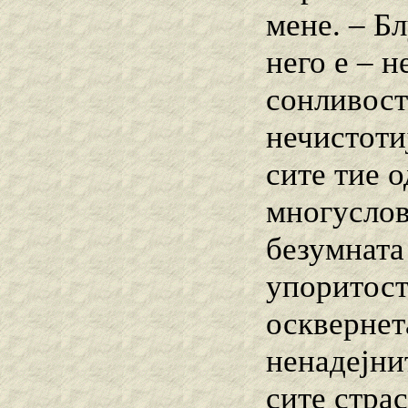
мене. – Б
него е – н
сонливост
нечистоти
сите тие 
многуслов
безумната
упоритост
осквернет
ненадејни
сите стра