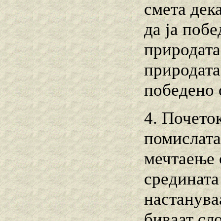
смета дек
да ја побе
природата
природата
победено 
4. Почеток
помислата 
мечтаење 
средината
настанува
биваат сл