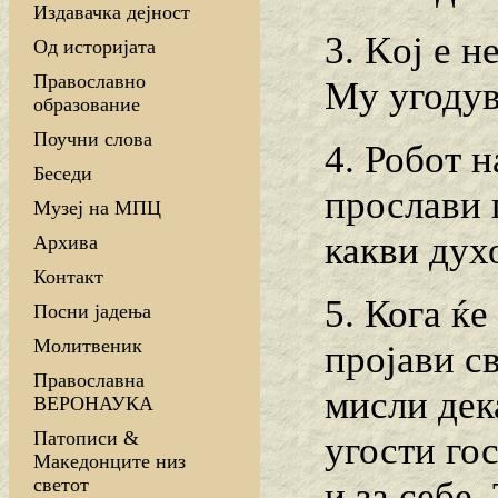
Издавачка дејност
3. Koj e н
Од историјата
Православно
My угодува
образование
Поучни слова
4. Робот н
Беседи
прослави 
Музеј на МПЦ
какви дух
Архива
Контакт
5. Кога ќе
Посни јадења
Молитвеник
пројави с
Православна
мисли дек
ВЕРОНАУКА
Патописи &
угости го
Македонците низ
светот
и за себе.