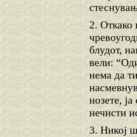
стеснувањ
2. Откако
чревоугод
блудот, на
вели: “Од
нема да ти
насмевнува
нозете, ј
нечисти и
3. Никој ш