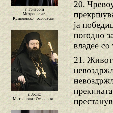
20. Чрево
г. Григориј
прекршува
Митрополит
Кумановско - осоговски
ја победи
погодно за
владее со 
21. Живот
невоздржл
невоздржл
прекината
г. Јосиф
престанув
Митрополит Осоговски