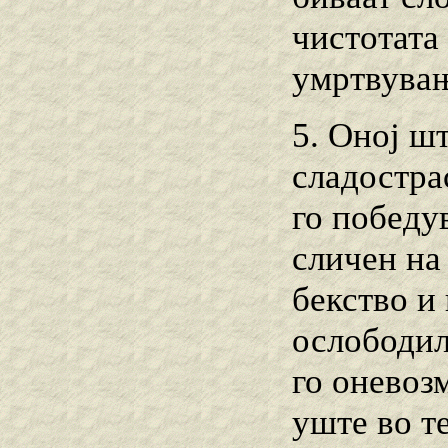
чистотата
умртвувањ
5. Оној ш
сладостра
го победув
сличен на 
бекство и
ослободил
го оневоз
уште во те