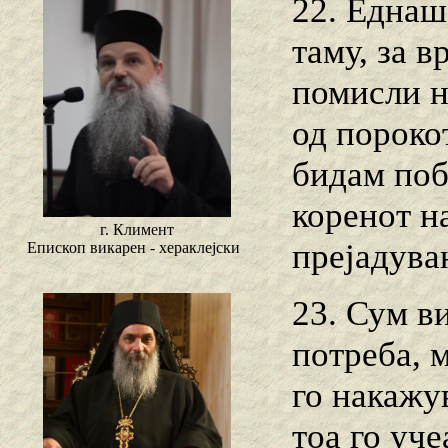
22. Еднаш,
таму, за в
помисли н
од пороко
бидам поб
коренот на
г. Климент
прејадува
Епископ викарен - хераклејски
23. Сум в
потреба, м
го накажу
тоа го уче