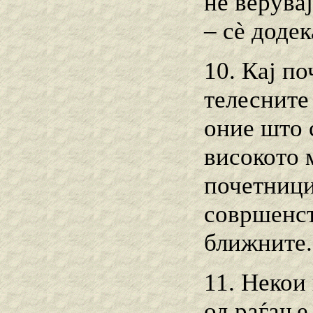
не верувај
– сѐ доде
10. Кај п
телесните
оние што 
високото м
почетници
совршенст
ближните.
11. Некои
од раѓање,