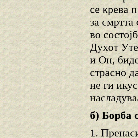
се крева 
за смртта
во состој
Духот Уте
и Он, бид
страсно д
не ги икус
насладува
б) Борба 
1. Пренаси