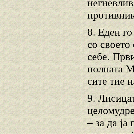
негневливо
противнико
8. Еден го
со своето 
себе. Први
полната М
сите тие н
9. Лисицат
целомудрен
– за да ја