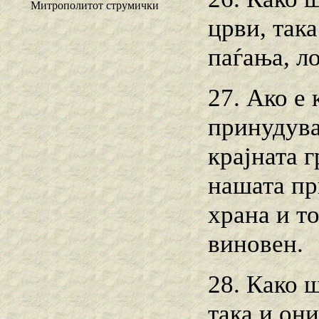
Митрополитот струмички
црви, так
паѓања, л
27. Ако е 
принудувам
крајната 
нашата пр
храна и то
виновен.
28. Како 
така и он