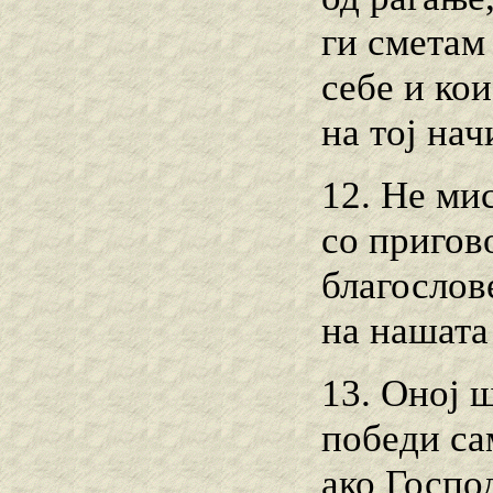
ги сметам
себе и кои
на тој нач
12. Не ми
со пригов
благослов
на нашата
13. Оној ш
победи са
ако Господ