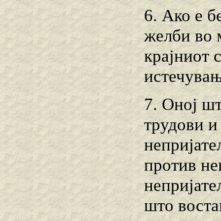
6. Ако е б
желби во 
крајниот с
истечувањ
7. Оној ш
трудови и 
непријател
против не
непријател
што воста