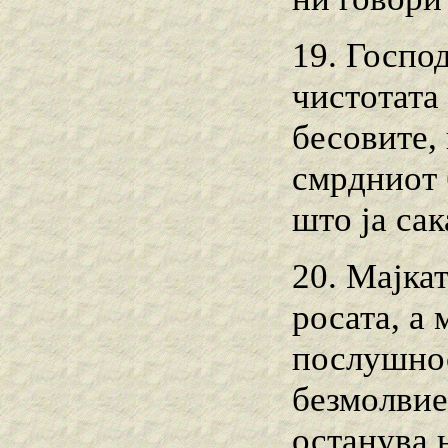
19. Господ
чистотата
бесовите, 
смрдниот б
што ја сак
20. Мајкат
росата, а 
послушнос
безмолвиет
останува 