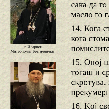
сака да го
масло го г
14. Кога с
кога стома
помислите
г. Иларион
Митрополит Брегалнички
15. Оној 
тогаш и ср
скротува, 
прекумерн
16. Koj св