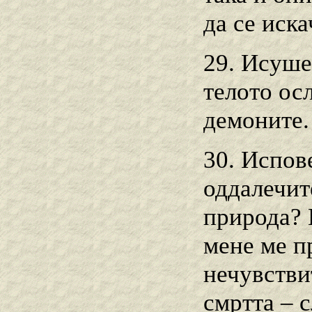
да се иска
29. Исуше
телото ос
демоните.
30. Испове
оддалечите
природа? В
мене ме пр
нечувстви
смртта – 