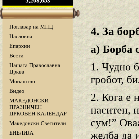
5,208,653
Поглавар на МПЦ
4. За бор
Насловна
Епархии
а) Борба 
Вести
1. Чудно б
Нашата Православна
Црква
гробот, б
Монаштво
Видео
2. Кога е 
МАКЕДОНСКИ
наситен, 
ПРАЗНИЧЕН
ЦРКОВЕН КАЛЕНДАР
сум!” Оваа
Македонски Светители
желба да 
БИБЛИЈА