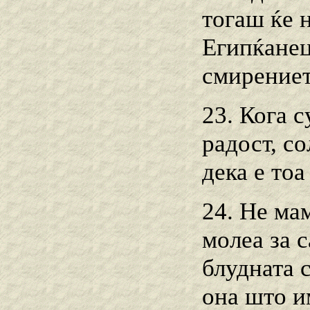
тогаш ќе 
Египќанец
смирениет
23. Кога с
радост, со
дека е тоа
24. Не мам
молеа за 
блудната 
она што и