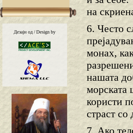
на скриена
6. Често 
Дезајн од / Design by
прејадува
монах, ка
разрешени
нашата до
морската ш
користи п
страст со 
7. Ако те