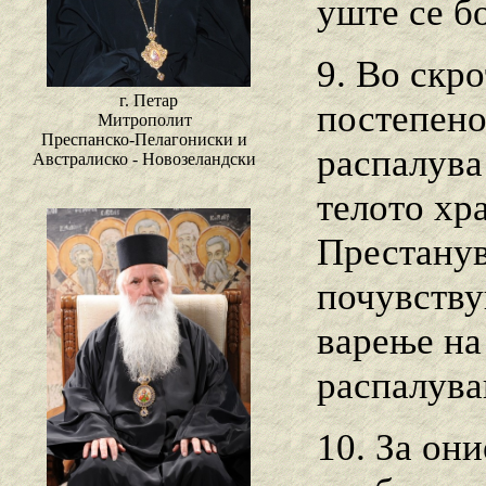
уште се б
9. Во скр
г. Петар
постепенос
Митрополит
Преспанско-Пелагониски и
распалува
Австралиско - Новозеландски
телото хр
Престанув
почувству
варење на 
распалува
10. За они