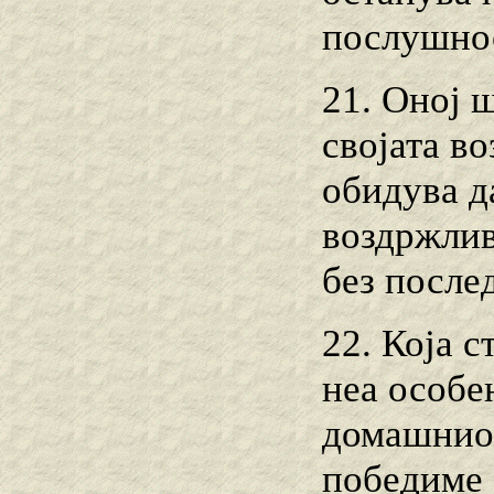
послушнос
21. Оној ш
својата во
обидува д
воздржлив
без после
22. Која с
неа особе
домашниот
победиме 