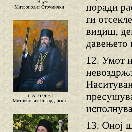
г. Наум
поради ра
Митрополит Струмички
ги отсекл
видиш, де
давењето в
12. Умот н
невоздржл
Наситувањ
пресушува
г. Агатангел
Митрополит Повардарски
исполнува
13. Оној 