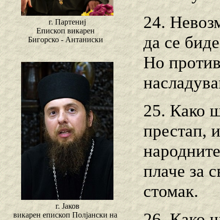
24. Невоз
г. Партениј
Епископ викарен
да се бид
Бигорско - Антаниски
Но против
насладува
25. Како ш
престап, и
народните
плаче за с
стомак.
г. Јаков
26. Како 
викарен епископ Полјански на