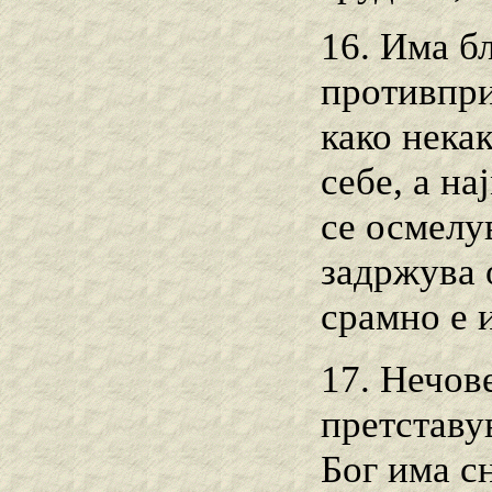
16. Има бл
противпри
како нека
себе, а н
се осмелув
задржува 
срамно е и
17. Нечов
претставу
Бог има с