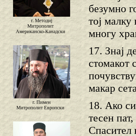
безумно г
тој малку 
г. Методиј
Митрополит
многу хра
Американско-Канадски
17. Знај д
стомакот с
почувствув
макар сета
г. Пимен
18. Ако с
Митрополит Европски
тесен пат,
Спасител 