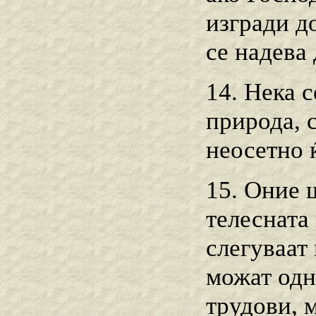
изгради д
се надева 
14. Нека 
природа, с
неосетно 
15. Оние 
телесната 
слегуваат 
можат одн
трудови, м