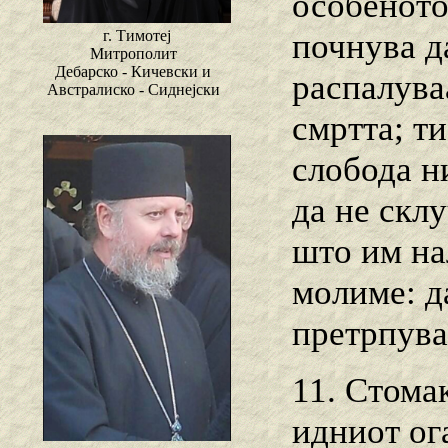
особеното
почнува да
г. Тимотеј
Митрополит
Дебарско - Кичевски и
распалува
Австралиско - Сиднејски
смртта; ти
слобода н
да не склу
што им на
молиме: д
претрпува
11. Стома
идниот ога