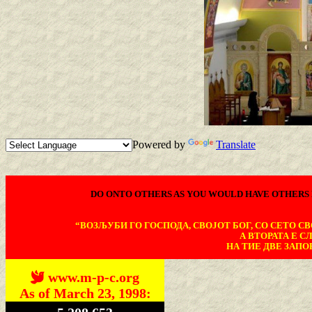
Powered by
Translate
DO ONTO OTHERS AS YOU WOULD HAVE OTHERS 
“ВОЗЉУБИ ГО ГОСПОДА, СВОЈОТ БОГ, СО СЕТО СВО
А ВТОРАТА Е С
НА ТИЕ ДВЕ ЗАПОВ
www.m-p-c.org
As of March 23, 1998: