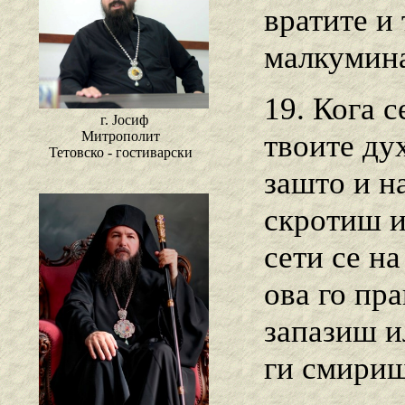
вратите и 
малкумина 
19. Кога 
г. Јосиф
твоите ду
Митрополит
Тетовско - гостиварски
зашто и н
скротиш и
сети се на
ова го пр
запазиш и
ги смириш