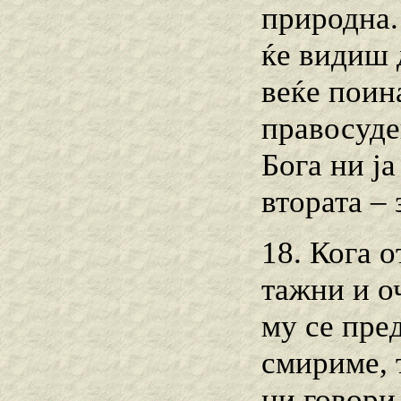
природна.
ќе видиш 
веќе поин
правосуде
Бога ни ја
втората – 
18. Кога о
тажни и о
му се пред
смириме, 
ни говори