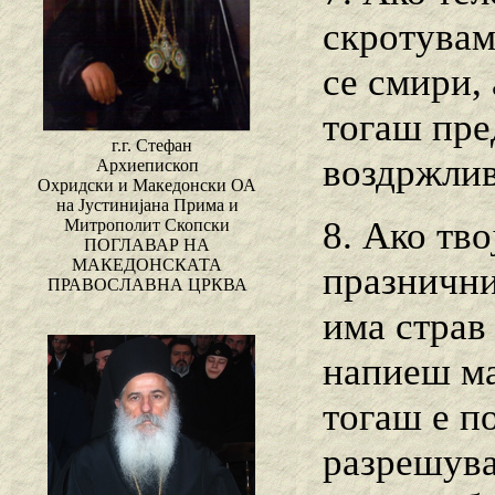
скротуваме
се смири,
тогаш пре
г.г. Стефан
воздржлив
Архиепископ
Охридски и Македонски ОА
на Јустинијана Прима и
8. Ако тв
Митрополит Скопски
ПОГЛАВАР НА
МАКЕДОНСКАТА
празничнит
ПРАВОСЛАВНА ЦРКВА
има страв
напиеш мал
тогаш е п
разрешува