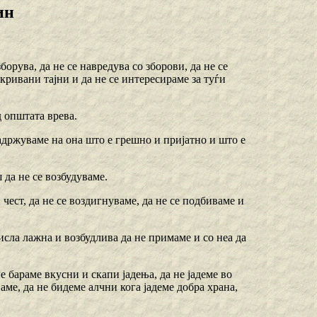
ин
борува, да не се навредува со зборови, да не се
ткривани тајни и да не се интересираме за туѓи
д општата врева.
задржуваме на она што е грешно и пријатно и што е
 да не се возбудуваме.
 чест, да не се воздигнуваме, да не се подбиваме и
исла лажна и возбудлива да не примаме и со неа да
е бараме вкусни и скапи јадења, да не јадеме во
ваме, да не бидеме алчни кога јадеме добра храна,