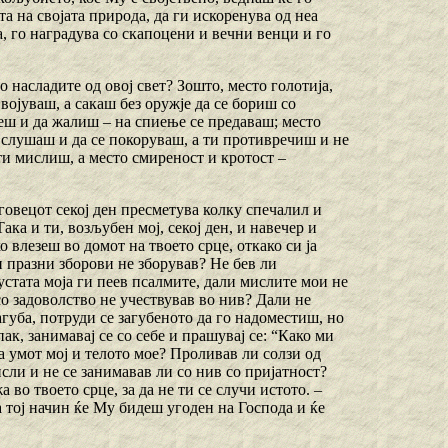
та на својата природа, да ги искоренува од неа
, го наградува со скапоцени и вечни венци и го
о насладите од овој свет? Зошто, место голотија,
ојуваш, а сакаш без оружје да се бориш со
чеш и да жалиш – на спиење се предаваш; место
а слушаш и да се покоруваш, а ти противречиш и не
ти мислиш, а место смиреност и кротост –
рговецот секој ден пресметува колку спечалил и
Така и ти, возљубен мој, секој ден, и навечер и
о влезеш во домот на твоето срце, откако си ја
и празни зборови не зборував? Не бев ли
устата моја ги пеев псалмите, дали мислите мои не
со задоволство не учествував во нив? Дали не
губа, потруди се загубеното да го надоместиш, но
ак, занимавај се со себе и прашувај се: “Како ми
а умот мој и телото мое? Проливав ли солзи од
ли и не се занимавав ли со нив со пријатност?
во твоето срце, за да не ти се случи истото. –
а тој начин ќе Му бидеш угоден на Господа и ќе