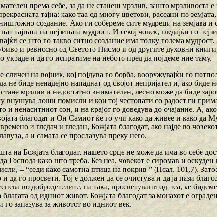
мателен према себе, за да не станеш мрзлив, зашто мрзливоста е 
прекрасната тајна: како таа од многу цветови, расеани по земјат
 ништожно создание. Ако ги собереме сите мудреци на земјава и 
аснат тајната на нејзината мудрост. И секој човек, гледајќи го неј
ајќи се што во такво ситно создание има толку голема мудрост. 
убиво и ревносно од Светото Писмо и од другите духовни книги, 
о украде и да го испратиме на небото пред да појдеме ние таму.
е сличен на војник, кој појдува во борба, вооружувајќи го потпо
да не биде ненадејно нападнат од својот непријател и, ако биде н
 стане мрзлив и недостатно внимателен, лесно може да биде заро
у внушува лоши помисли и кои тој честопати со радост ги прима.
о и ненаситниот сон, и на крајот го доведува до очајание. А, ак
војата благодат и Он Самиот ќе го учи како да живее и како да Му
времено и гледач и гледан, Божјата благодат, ако најде во човекот
лавува, а и самата се прославува преку него.
шта на Божјата благодат, нашето срце не може да има во себе дос
да Господа како што треба. Без неа, човекот е сиромав и оскуден
сли, – “седи како самотна птица на покрив ” (Псал. 101,7). Зато
о и да го просвети. Тој е должен да се очистува и да ја пази благо
успева во добродетелите, па така, просветувани од неа, ќе бидеме
 благата од идниот живот. Божјата благодат за монахот е ограден
 и го запазува за животот во идниот век.