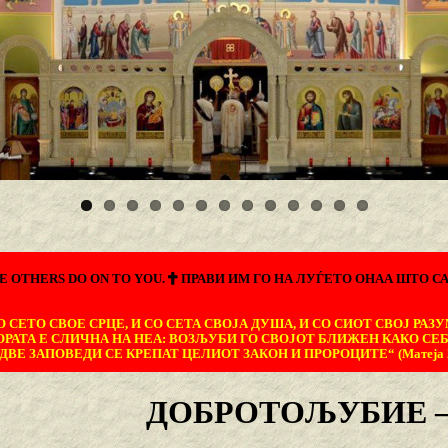
E OTHERS DO ON TO YOU.
ПРАВИ ИМ ГО НА ЛУЃЕТО ОНАА ШТО СА
 СЕТО СВОЕ СРЦЕ, И СО СЕТА СВОЈА ДУША, И СО СИОТ СВОЈ РАЗУ
ОРАТА Е СЛИЧНА НА НЕА: ВОЗЉУБИ ГО СВОЈОТ БЛИЖЕН КАКО СЕБ
ДВЕ ЗАПОВЕДИ СЕ КРЕПАТ ЦЕЛИОТ ЗАКОН И ПРОРОЦИТЕ“ (Матеја 22
ДОБРОТОЉУБИЕ – 