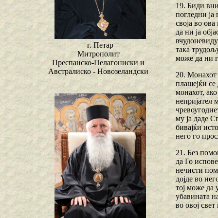
19. Биди вни
погледни ја 
своја во ова
да ни ја обј
вчудоневидув
г. Петар
така трудољ
Митрополит
може да ни г
Преспанско-Пелагониски и
Австралиско - Новозеландски
20. Монахот 
плашејќи се 
монахот, ако
непријател м
чревоугодиет
му ја даде С
бивајќи исто
него го прос
21. Без помо
да Го испове
нечисти поми
дојде во нег
тој може да 
убавината на
во овој свет