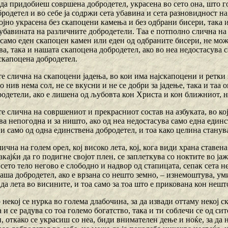
 да придобиеш совршена добродетел, украсена во сето она, што го
родетел и во себе ја содржи сета убавина и сета разновидност н
ојно украсена без скапоцени камења и без одбрани бисери, така 
убавината на различните добродетели. Таа е потполно слична на 
само еден скапоцен камен или еден од одбраните бисери, не може
ва, така и нашата скапоцена добродетел, ако во неа недостасува 
скапоцена добродетел.
те слична на скапоцени јадења, во кои има најскапоцени и ретки 
во нив нема сол, не се вкусни и не се добри за јадење, така и таа
родетели, ако е лишена од љубовта кон Христа и кон ближниот, н
те слична на совршениот и прекрасниот состав на азбуката, во ко
ва непогодна и за ништо, ако од неа недостасува само една един
и само од одна единствена добродетел, и тоа како целина станув
лична на голем орел, кој високо лета, кој, кога види храна ставена
сакајќи да го подигне својот плен, се заплеткува со ноктите во ј
 сето тело негово е слободно и надвор од стапицата, сепак сета н
наша добродетел, ако е врзана со нешто земно, – изнемоштува, умир
да лета во висините, и тоа само за тоа што е прикована кон нешт
 некој се нурка во голема длабочина, за да извади оттаму некој с
а и се радува со тоа големо богатство, така и ти соблечи се од с
, откако се украсиш со неа, биди внимателен дење и ноќе, за да 