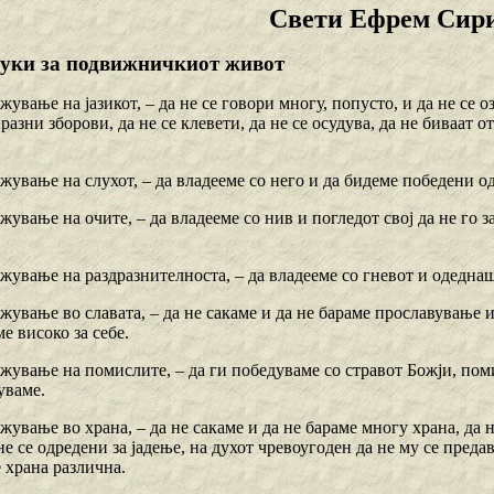
Свети Ефрем Сир
уки за подвижничкиот живот
жување на јазикот, – да не се говори многу, попусто, и да не се оз
разни зборови, да не се клевети, да не се осудува, да не биваат о
жување на слухот, – да владееме со него и да бидеме победени о
жување на очите, – да владееме со нив и погледот свој да не го 
жување на раздразнителноста, – да владееме со гневот и одеднаш
жување во славата, – да не сакаме и да не бараме прославување и
е високо за себе.
жување на помислите, – да ги победуваме со стравот Божји, пом
уваме.
жување во храна, – да не сакаме и да не бараме многу храна, да н
не се одредени за јадење, на духот чревоугоден да не му се преда
 храна различна.