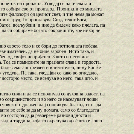
почеток на пропаста. Угледај се на пчелата и
а, го собира својот производ. Проникни со мислата
сите филозофи од целиот свет, и тие нема да можат
зиниот труд, Го прославува Создателот Бога,
Затоа, возљубени, и ние да бидеме како пчелата, па
да си собираме богато сокровиште, кое никој не
лно своето тело и се бори до потполната победа,
евнимателен, да не биде заробен. Исто така, и
бен од својот непријател. Зашто и неговиот
 Тоа се помислите на празната слава и гордоста,
о биде секогаш трезвен и внимателен, нему Бог ќе
 угодува. Па така, гледајќи се како во огледало,
 достојно место, се вселува во него, така што, и
татно сили и да се исполнува со духовна радост, па
 во совршенството и во него се населуваат лоши
а човекот е должен да ја повикува благодатта – да
датта во себе за да му помага, само со благодатта
 во состојба да ја разбереме разновидноста и
 ѕид и тврдина, која го окрепува од сѐ што е лошо