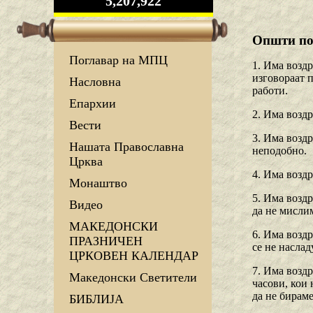
5,207,922
Општи по
Поглавар на МПЦ
1. Има воздр
изговораат п
Насловна
работи.
Епархии
2. Има воздр
Вести
3. Има воздр
Нашата Православна
неподобно.
Црква
4. Има воздр
Монаштво
5. Има воздр
Видео
да не мислим
МАКЕДОНСКИ
6. Има воздр
ПРАЗНИЧЕН
се не наслад
ЦРКОВЕН КАЛЕНДАР
7. Има воздр
Македонски Светители
часови, кои 
да не бираме
БИБЛИЈА