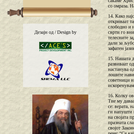
сакаме Христ
со омраза. Н
14. Како нај
откриваат та
слободно и н
сврти го вни
Дезајн од / Design by
телесните за
дали за љубо
зафатен јази
15. Нашата д
развиваат о
настанува о
лошите навик
советници и 
искоренуваме
16. Колку ов
Тие му даваа
се: верата, 
ги напушти и
на својата п
празната сла
својот Закон
рече: “Се ка