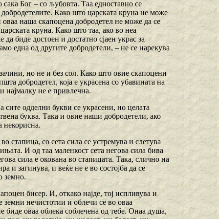
 сака Бог – со љубовта. Таа едноставно се
а добродетелите. Како што царската круна не може
и оваа наша скапоцена добродетел не може да се
царската круна. Како што таа, ако во неа
 да биде достоен и достатно сјаен украс за
само една од другите добродетели, – не се нарекува
зачини, но не и без сол. Како што овие скапоцени
 општа добродетел, која е украсена со убавината на
и најмалку не е привлечна.
ја сите одделни букви се украсени, но целата
ствена буква. Така и овие наши добродетели, ако
а некорисна.
 во стапица, со сета сила се устремува и слетува
ажињата. И од таа маленкост сета негова сила бива
егова сила е окована во стапицата. Така, слично на
а и загинува, и веќе не е во состојба да се
о земно.
капоцен бисер. И, откако најде, тој испливува и
ите земни нечистотии и облечи се во оваа
не биде оваа облека соблечена од тебе. Онаа душа,