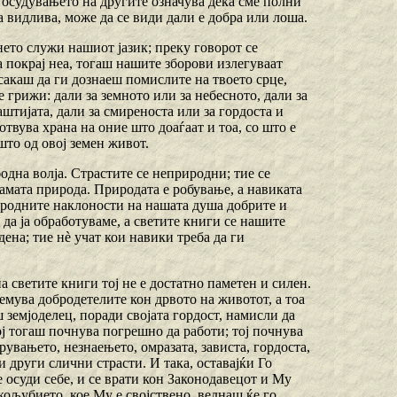
о осудувањето на другите означува дека сме полни
а видлива, може да се види дали е добра или лоша.
нето служи нашиот јазик; преку говорот се
а покрај неа, тогаш нашите зборови излегуваат
 сакаш да ги дознаеш помислите на твоето срце,
е грижи: дали за земното или за небесното, дали за
штијата, дали за смиреноста или за гордоста и
твува храна на оние што доаѓаат и тоа, со што е
што од овој земен живот.
бодна волја. Страстите се неприродни; тие се
амата природа. Природата е робување, а навиката
риродните наклоности на нашата душа добрите и
 да ја обработуваме, а светите книги се нашите
дена; тие нѐ учат кои навики треба да ги
а светите книги тој не е достатно паметен и силен.
лемува добродетелите кон дрвото на животот, а тоа
ш земјоделец, поради својата гордост, намисли да
ој тогаш почнува погрешно да работи; тој почнува
рувањето, незнаењето, омразата, зависта, гордоста,
 други слични страсти. И така, оставајќи Го
се осуди себе, и се врати кон Законодавецот и Му
кољубието, кое Му е својствено, веднаш ќе го