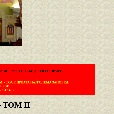
КАШ ЛУЃЕТО ТЕБЕ ДА ТИ ГО ПРАВАТ.
М; - ТОА Е ПРВАТА НАЈГОЛЕМА ЗАПОВЕД;
Е СИ!
:37-40).
TOM II