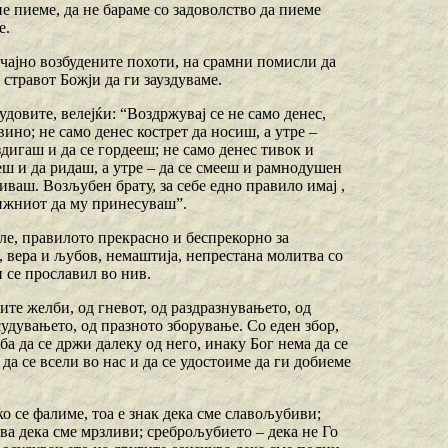
е пиеме, да не бараме со задоволство да пиеме
е.
чајно возбудените похоти, на срамни помисли да
 стравот Божји да ги зауздуваме.
довите, велејќи: “Воздржувај се не само денес,
вино; не само денес кострет да носиш, а утре –
здигаш и да се гордееш; не само денес тивок и
еш и да ридаш, а утре – да се смееш и рамнодушен
чиваш. Возљубен брату, за себе едно правило имај ,
лижниот да му принесуваш”.
ле, правилото прекрасно и беспрекорно за
, вера и љубов, немаштија, непрестана молитва со
и се прославил во нив.
ите желби, од гневот, од раздразнувањето, од
судувањето, од празното зборување. Со еден збор,
ба да се држи далеку од него, инаку Бог нема да се
 да се всели во нас и да се удостоиме да ги добиеме
о се фалиме, тоа е знак дека сме славољубиви;
а дека сме мрзливи; среброљубието – дека не Го