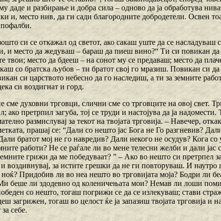
му даде и разбирање и добра сила – одново да ја обработува нива
и и, место нив, да ги сади благородните добродетели. Освен тоа
 пофалби.
зошто си се откажал од светот, ако сакаш уште да се насладуваш с
, и место да жедуваш – бараш да пиеш вино?“ Ти си повикан да в
е твои; место да бдееш – на сонот му се предаваш; место да пла
акаш со братска љубов – ти братот свој го мразиш. Повикан си д
икан си царството небесно да го наследиш, а ти за земните рабо
ека си воздигнат и горд.
ие сме духовни трговци, слични сме со трговците на овој свет. Т
л; ако претрпил загуба, тој се труди и настојува да ја надомести. 
ателно размислувај за текот на твојата трговија. – Навечер, откак
тката, прашај се: “Дали со нешто јас Бога не Го разгневив? Дал
али братот мој не го навредив? Дали некого не осудув? Кога со 
мните работи? Не се раѓале ли во мене телесни желби и дали јас 
емните грижи да ме победуваат? ” – Ако во нешто си претрпел за
и воздивнувај, за истите грешки да не ги повторуваш. И наутро п
 ноќ? Придобив ли во неа нешто во трговијата моја? Бодри ли бе
Ми беше ли здодевно од коленичењата мои? Немав ли лоши помис
обеден со нешто, тогаш погрижи се да се излекуваш; стави стража 
еш загрижен, тогаш во целост ќе ја запазиш твојата трговија и н
за себе.