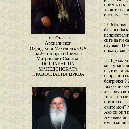
прими, и ќе 
лошите навик
опсипува со
17. Монаху, 
бараш облеки
непријателит
г.г. Стефан
сите да ги с
Архиепископ
слушаш. Пов
Охридски и Македонски ОА
покажуваш д
на Јустинијана Прима и
Митрополит Скопски
18. Браќа, н
ПОГЛАВАР НА
колку загуби
МАКЕДОНСКАТА
наутро, вним
ПРАВОСЛАВНА ЦРКВА
направиш сме
безгрижен? Д
талкаа по зе
дозволував з
тогаш плачи 
помина оваа
очите мои? 
Ако си бил п
Ако вака бид
имаш корист 