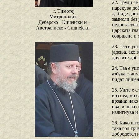
22. Труди се
нарекува доб
г. Тимотеј
да биде дост
Митрополит
замисли без 
Дебарско - Кичевски и
недостасува 
Австралиско - Сиднејски
царската гла
совршена и 
23. Таа е уш
јадења, ако 
другите доб
24. Таа е уш
азбука стану
бидат лишен
25. Уште е с
врз неа, но 
врзана; иако
ова, и оваа 
издигнува и 
26. Како што
така гол трч
добродетел и