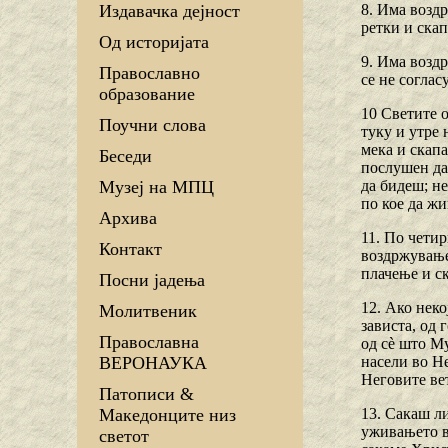
8. Има воздр
Издавачка дејност
ретки и скап
Од историјата
9. Има возд
Православно
се не соглас
образование
10 Светите о
Поучни слова
туку и утре 
мека и скапа
Беседи
послушен да 
да бидеш; не
Музеј на МПЦ
по кое да ж
Архива
11. По четир
Контакт
воздржувањет
плачење и ск
Посни јадења
12. Ако неко
Молитвеник
зависта, од 
Православна
од сѐ што Му
насели во Не
ВЕРОНАУКА
Неговите ве
Патописи &
13. Сакаш л
Македонците низ
уживањето в
светот