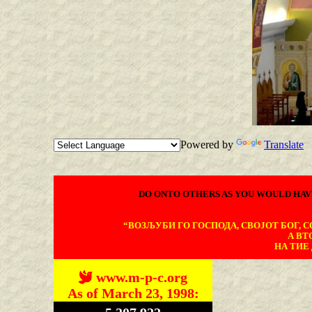
Powered by
Translate
DO ONTO OTHERS AS YOU WOULD HAV
“ВОЗЉУБИ ГО ГОСПОДА, СВОЈОТ БОГ, СО
А ВТ
НА ТИЕ 
www.m-p-c.org
As of March 23, 1998: