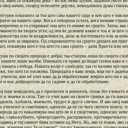
а; зависта покажува дека – во нас нема љубов; задоволството в
а овој начин, според телесните дејства, невидливата душа станув
сигурен показател за тоа што сака нашето срце и кон што е накло
јните на нашето срце. Кога е отворена устата, кога немаме страж
епречено и го откриваат она што го имаме во срцето. Затоа, ако
манието на твојата уста; од неа ќе дознаеш какво е тоа и за што с
доволства или за воздржливоста, дали за богатеењето или за нема
вта или за омразата. Од сокровиштето на срцето душата им приго
кот, покажува што е тоа што го сака срцето – дали Христа или не
уша по својата природа е добра; таа станува лоша по својата сло
д нашите лоши желби. Навиката ги прави да бидат силни како и с
д нашата слобода. Нашата волја е слободна; таа ги калеми врз п
и, тие што ги посакува. Природата е како земја, која ни е дадена
учители, кои нѐ учат како да ја обработуваме земјата што ни е да
 и кои добродетели да ги садиме и да ги обработуваме.
ој наш земјоделец да е просветен и ревносен, сепак без учењето н
т и знаење и сила. Тие го учат како на своите гранки да ги нака
надежта, љубовта, знаењето, трудот и друго слично. И ако овој на
 учителот и советникот, односно да не ги чита светите книги, т
рирода да го накалемува она што не ѝ е својствено, односно: неве
ва, славољубието, чревоугодието, расправиите, противречењето и
одавец и тој самиот бива оставен од Него. Но, ако се покае, ако 
јам, згрешив што Те оставив!”, тогаш Законодавецот, според чове