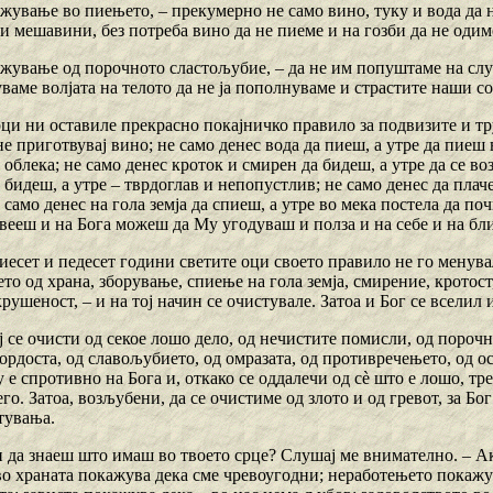
жување во пиењето, – прекумерно не само вино, туку и вода да н
и мешавини, без потреба вино да не пиеме и на гозби да не одим
ржување од порочното сластољубие, – да не им попуштаме на слу
уваме волјата на телото да не ја пополнуваме и страстите наши со
ци ни оставиле прекрасно покајничко правило за подвизите и тру
не приготвувај вино; не само денес вода да пиеш, а утре да пиеш 
 облека; не само денес кроток и смирен да бидеш, а утре да се во
бидеш, а утре – тврдоглав и непопустлив; не само денес да плач
 само денес на гола земја да спиеш, а утре во мека постела да по
ивееш и на Бога можеш да Му угодуваш и полза и на себе и на б
иесет и педесет години светите оци своето правило не го менува
о од храна, зборување, спиење на гола земја, смирение, кротост
рушеност, – и на тој начин се очистувале. Затоа и Бог се вселил 
ј се очисти од секое лошо дело, од нечистите помисли, од порочн
гордоста, од славољубието, од омразата, од противречењето, од о
 е спротивно на Бога и, откако се оддалечи од сѐ што е лошо, тре
го. Затоа, возљубени, да се очистиме од злото и од гревот, за Бог
тувања.
и да знаеш што имаш во твоето срце? Слушај ме внимателно. – Ак
о храната покажува дека сме чревоугодни; неработењето покажув