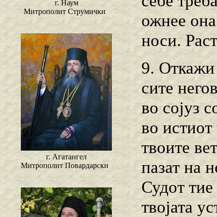
себе треба
г. Наум
Митрополит Струмички
ожнее она 
носи. Раст
9. Откажи 
сите него
во сојуз с
во истиот
твоите ве
г. Агатангел
пазат на 
Митрополит Повардарски
Судот тие 
твојата у