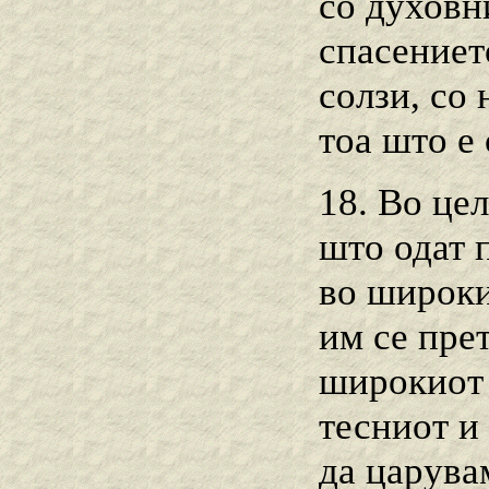
со духовн
спасението
солзи, со 
тоа што е 
18. Во це
што одат п
во широки
им се пре
широкиот п
тесниот и 
да царува