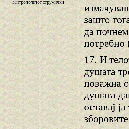
Митрополитот струмички
измачуваш
зашто тог
да почнеме
потребно (
17. И тело
душата тр
поважна од
душата дав
оставај ја
зборовите