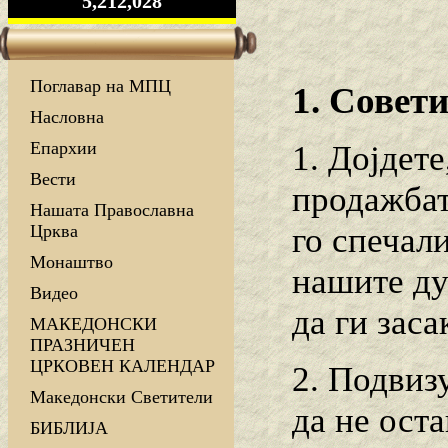
5,212,028
Поглавар на МПЦ
1. Совети
Насловна
Епархии
1. Дојдет
Вести
продажбат
Нашата Православна
го спечал
Црква
Монаштво
нашите ду
Видео
да ги заса
МАКЕДОНСКИ
ПРАЗНИЧЕН
ЦРКОВЕН КАЛЕНДАР
2. Подвизу
Македонски Светители
да не оста
БИБЛИЈА