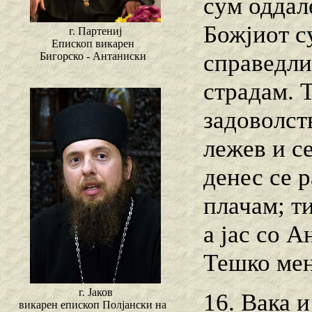
сум оддал
Божјиот с
г. Партениј
Епископ викарен
справедли
Бигорско - Антаниски
страдам. 
задоволств
лежев и се
денес се р
плачам; ти
а јас со 
Тешко мен
г. Јаков
16. Вака и
викарен епископ Полјански на