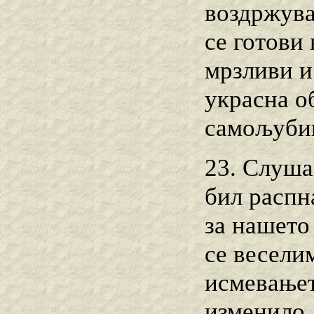
воздржува
се готови 
мрзливи и
украсна о
самољуби
23. Слуша
бил распн
за нашето
се весели
исмевањет
изменило,