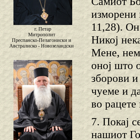
Самиот Бо
изморени 
11,28). Он
г. Петар
Митрополит
Никој нека
Преспанско-Пелагониски и
Австралиско - Новозеландски
Мене, нема
оној што 
зборови и
чуеме и д
во рацете 
7. Покај с
нашиот Го