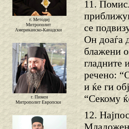
11. Помис
приближув
г. Методиј
се подвизу
Митрополит
Американско-Канадски
Он доаѓа 
блажени о
гладните 
речено: “
и ќе ги об
“Секому ќе
г. Пимен
Митрополит Европски
12. Најпо
Младожене