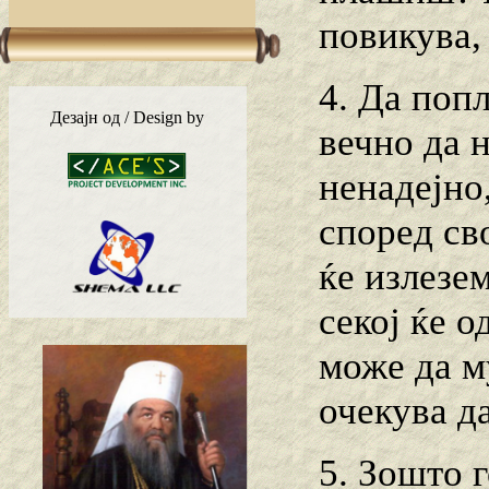
повикува,
4. Да попл
Дезајн од / Design by
вечно да 
ненадејно,
според сво
ќе излезе
секој ќе о
може да му
очекува да
5. Зошто 