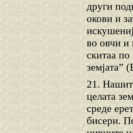
други под
окови и за
искушениј
во овчи и 
скитаа по
земјата” (
21. Нашит
целата зем
среде ере
бисери. П
нивните н