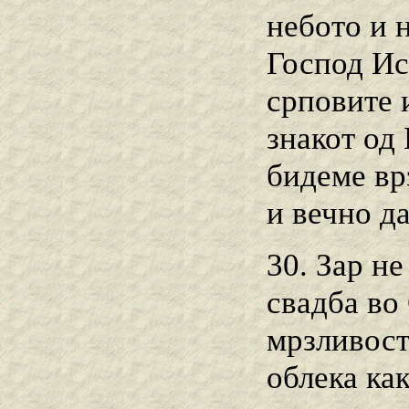
небото и 
Господ Ис
срповите и
знакот од 
бидеме вр
и вечно да
30. Зар не
свадба во
мрзливост
облека как