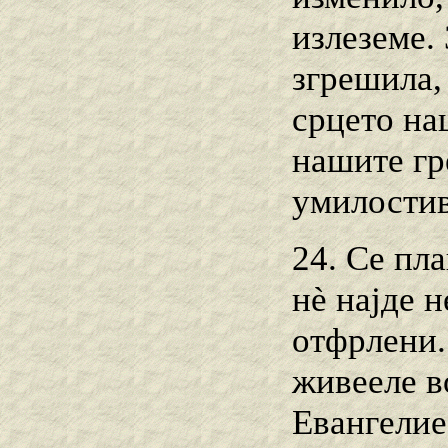
излеземе. 
згрешила, 
срцето на
нашите гре
умилостив
24. Се пла
нѐ најде 
отфрлени.
живееле в
Евангелие: