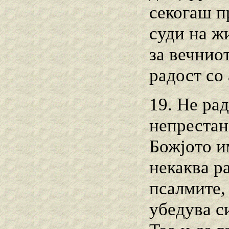
секогаш п
суди на ж
за вечнио
радост со
19. Не рад
непрестан
Божјото и
некаква ра
псалмите,
убедува с