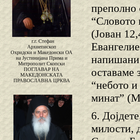
преполно 
“Словото 
(Јован 12,
г.г. Стефан
Евангелие
Архиепископ
Охридски и Македонски ОА
напишани 
на Јустинијана Прима и
Митрополит Скопски
оставаме 
ПОГЛАВАР НА
МАКЕДОНСКАТА
ПРАВОСЛАВНА ЦРКВА
“небото и
минат” (Ма
6. Дојдет
милости, 