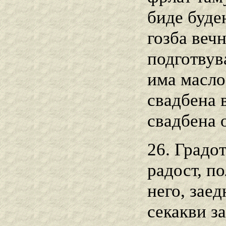
биде буден
гозба вечн
подготвува
има масло
свадбена в
свадбена 
26. Градо
радост, по
него, зае
секакви з