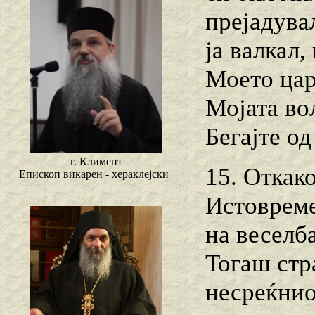
прејадувал
ја валкал,
Моето царс
Мојата во
Бегајте од
г. Климент
15. Откако
Епископ викарен - хераклејски
Истовреме
на веселба
Тогаш стр
несреќнио