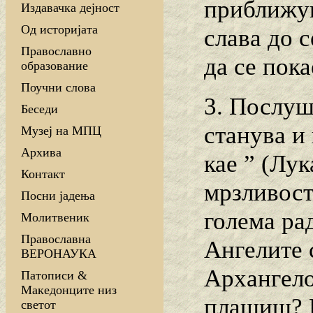
приближув
Издавачка дејност
Од историјата
слава до с
Православно
да се пок
образование
Поучни слова
3. Послуш
Беседи
станува и
Музеј на МПЦ
Архива
кае ” (Лу
Контакт
мрзливост
Посни јадења
голема ра
Молитвеник
Православна
Ангелите 
ВЕРОНАУКА
Архангелот
Патописи &
Македонците низ
плашиш? П
светот