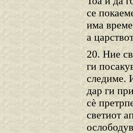
Тоа и да г
се покаем
има време 
а царство
20. Ние с
ги посаку
следиме. 
дар ги пр
сѐ претрпе
светиот а
ослободув