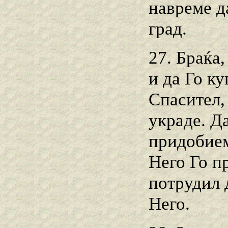
навреме д
град.
27. Браќа
и да Го к
Спасител,
украде. Д
придобием
Него Го пр
потрудил д
Него.