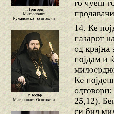
го чуеш то
г. Григориј
продавачит
Митрополит
Кумановско - осоговски
14. Ке по
пазарот н
од крајна 
појдам и 
милосрдно
Ке појдеш
одговори:
г. Јосиф
25,12). Бе
Митрополит Осоговски
си бил ми