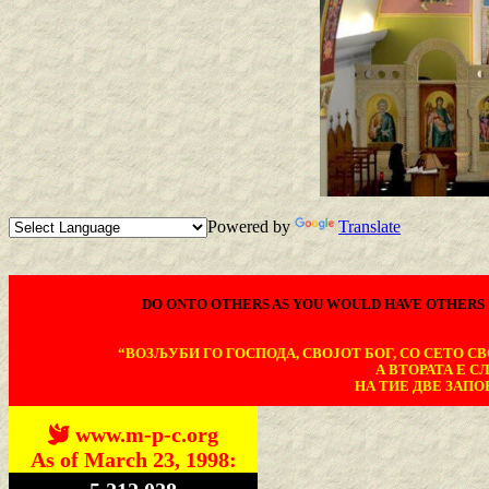
Powered by
Translate
DO ONTO OTHERS AS YOU WOULD HAVE OTHERS 
“ВОЗЉУБИ ГО ГОСПОДА, СВОЈОТ БОГ, СО СЕТО СВО
А ВТОРАТА Е С
НА ТИЕ ДВЕ ЗАПОВ
www.m-p-c.org
As of March 23, 1998: