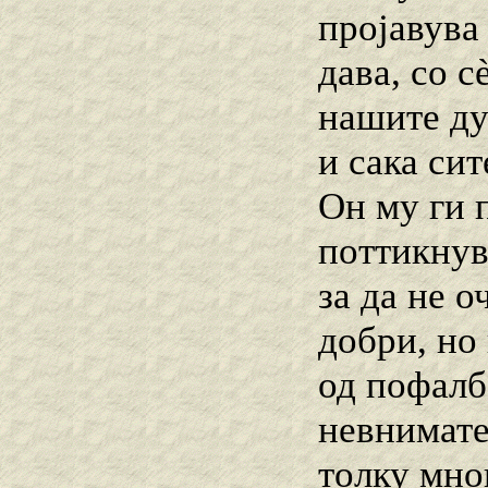
пројавува
дава, со с
нашите ду
и сака си
Он му ги 
поттикнув
за да не о
добри, но
од пофалб
невнимате
толку мно