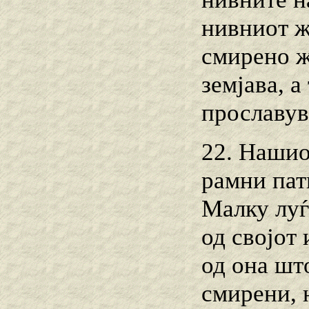
нивниот ж
смирено ж
земјава, а
прославува
22. Нашио
рамни пат
Малку луѓ
од својот
од она што
смирени, 