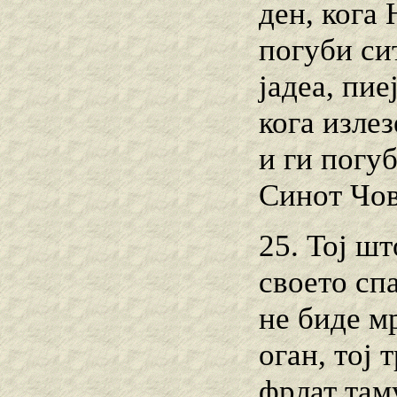
ден, кога 
погуби си
јадеа, пие
кога изле
и ги погуб
Синот Чов
25. Тој шт
своето спа
не биде мр
оган, тој 
фрлат там