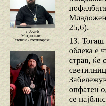
пофалбата
Младожене
25,6).
г. Јосиф
Митрополит
13. Тогаш 
Тетовско - гостиварски
облека е ч
страв, ќе 
светилниц
Забележув
опфатен о
се најблис