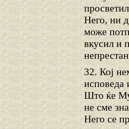
просветил
Него, ни д
може потп
вкусил и 
непрестан
32. Кој не
исповеда 
Што ќе Му
не сме зна
Него се п