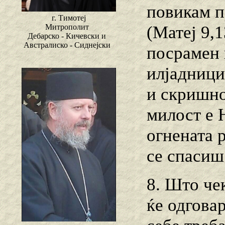
повикам п
г. Тимотеј
(Матеј 9,1
Митрополит
Дебарско - Кичевски и
Австралиско - Сиднејски
посрамен 
илјадници
и скришнот
милост е 
огнената р
се спасиш
8. Што че
ќе одговар