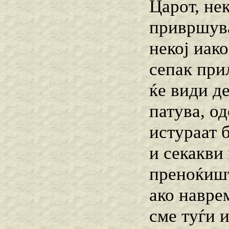
Царот, нек
привршува 
некој иако
сепак прил
ќе види д
патува, о
истураат 
и секакви 
преноќишт
ако навре
сме туѓи и