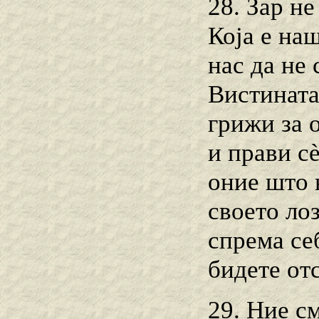
28. Зар не
Која е на
нас да не
Вистината
грижи за 
и прави сѐ
оние што н
своето лоз
спрема себ
бидете от
29. Ние см