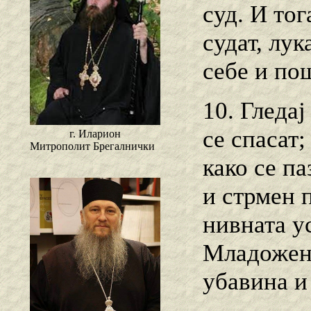
суд. И тог
судат, лу
себе и пош
10. Гледај
се спасат;
г. Иларион
Митрополит Брегалнички
како се па
и стрмен п
нивната у
Младожене
убавина и