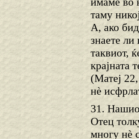
имаме во 
таму никој
А, ако би
знаете ли
таквиот, ќ
крајната 
(Матеј 22
нѐ исфрлат
31. Нашио
Отец толк
многу нѐ с