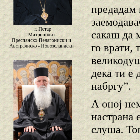
предадам 
заемодава
г. Петар
сакаш да 
Митрополит
Преспанско-Пелагониски и
го врати,
Австралиско - Новозеландски
великодуш
дека ти е 
набргу”.
А оној не
настрана е
слуша. То