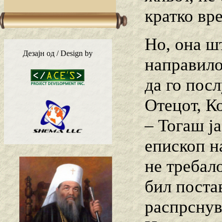
кратко вр
Но, она ш
Дезајн од / Design by
направило
да го пос
Отецот, К
– Тогаш ј
епископ н
не требало
бил поста
распрснув