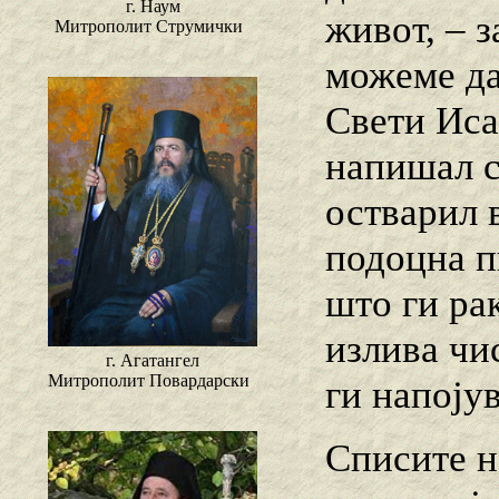
г. Наум
живот, – з
Митрополит Струмички
можеме да
Свети Иса
напишал с
остварил 
подоцна п
што ги ра
излива чис
г. Агатангел
Митрополит Повардарски
ги напоју
Списите н