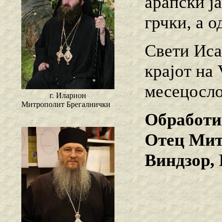
арапски ј
грчки, а о
Свети Иса
крајот на
месецосло
г. Иларион
Митрополит Брегалнички
Обработи
Отец Мит
Виндзор,