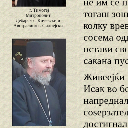
не им се 
г. Тимотеј
тогаш зош
Митрополит
Дебарско - Кичевски и
колку вре
Австралиско - Сиднејски
сосема од
остави сво
сакана пу
Живеејќи 
Исак во б
напреднал
соѕерзате
достигнал 