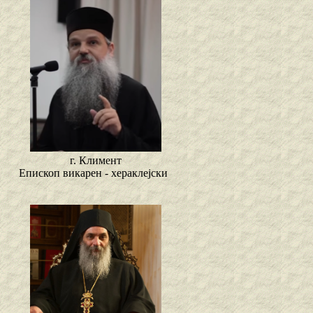
г. Климент
Епископ викарен - хераклејски