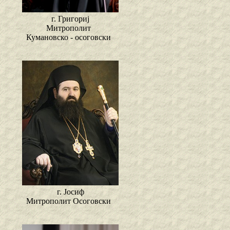
г. Григориј
Митрополит
Кумановско - осоговски
г. Јосиф
Митрополит Осоговски