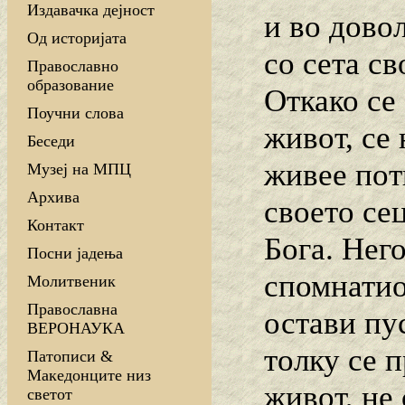
Издавачка дејност
и во дово
Од историјата
со сета с
Православно
образование
Откако се
Поучни слова
живот, се 
Беседи
живее пот
Музеј на МПЦ
Архива
своето се
Контакт
Бога. Него
Посни јадења
спомнатио
Молитвеник
Православна
остави пус
ВЕРОНАУКА
толку се 
Патописи &
Македонците низ
живот, не 
светот