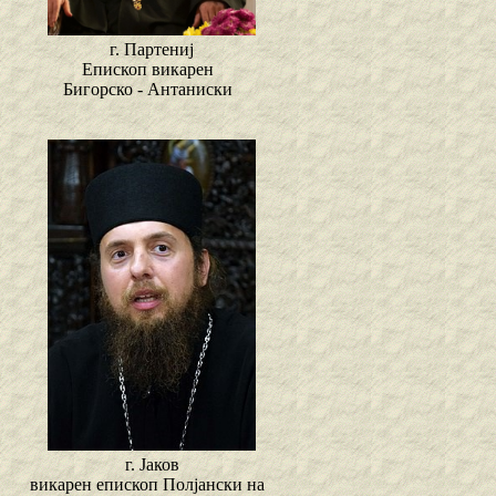
г. Партениј
Епископ викарен
Бигорско - Антаниски
г. Јаков
викарен епископ Полјански на