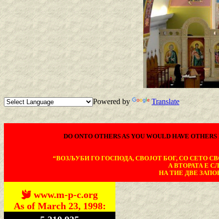
Powered by
Translate
DO ONTO OTHERS AS YOU WOULD HAVE OTHERS 
“ВОЗЉУБИ ГО ГОСПОДА, СВОЈОТ БОГ, СО СЕТО СВО
А ВТОРАТА Е С
НА ТИЕ ДВЕ ЗАПОВ
www.m-p-c.org
As of March 23, 1998: