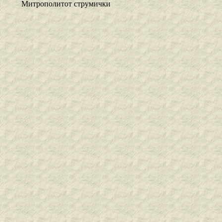
Митрополитот струмички