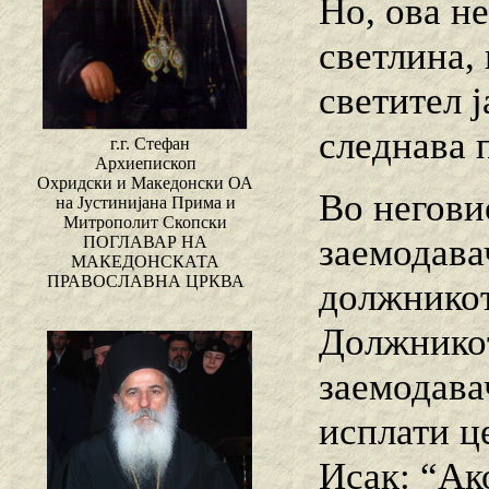
Но, ова не
светлина, 
светител 
следнава 
г.г. Стефан
Архиепископ
Охридски и Македонски ОА
Во негови
на Јустинијана Прима и
Митрополит Скопски
заемодава
ПОГЛАВАР НА
МАКЕДОНСКАТА
ПРАВОСЛАВНА ЦРКВА
должникот
Должникот
заемодавач
исплати ц
Исак: “Ако