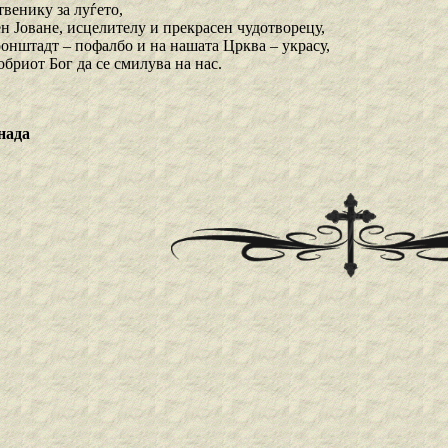
венику за луѓето,
н Јоване, исцелителу и прекрасен чудотворецу,
ронштадт – пофалбо и на нашата Црква – украсу,
бриот Бог да се смилува на нас.
нада