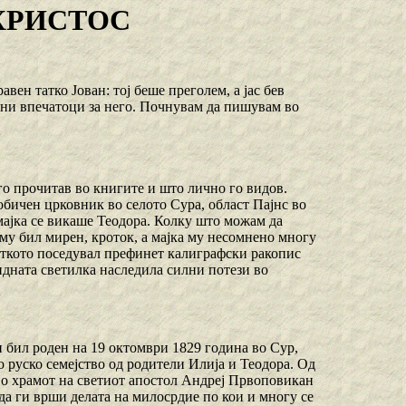
ХРИСТОС
вен татко Јован: тој беше преголем, а јас бев
чни впечатоци за него. Почнувам да пишувам во
го прочитав во книгите и што лично го видов.
обичен црковник во селото Сура, област Пајнс во
ајка се викаше Теодора. Колку што можам да
 му бил мирен, кроток, а мајка му несомнено многу
Таткото поседувал префинет калиграфски ракопис
а идната светилка наследила силни потези во
 бил роден на 19 октомври 1829 година во Сур,
о руско семејство од родители Илија и Теодора. Од
во храмот на светиот апостол Андреј Првоповикан
да ги врши делата на милосрдие по кои и многу се