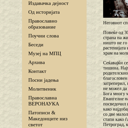
Издавачка дејност
Од историјата
Православно
Неговиот сп
образование
Повеќе од 30
Поучни слова
страна на жи
ништо не го 
Беседи
растенијата
храм на мол
Музеј на МПЦ
Архива
Сеќавајќи се
тишина. Најм
Контакт
родителскио
благословен
Посни јадења
затреперил, 
не можел да 
Молитвеник
Бога многу м
Православна
Евангелие н
ВЕРОНАУКА
посведочил 
како најдоба
Патописи &
со две малол
Македонците низ
стапи како ѓ
светот
Петроград, 