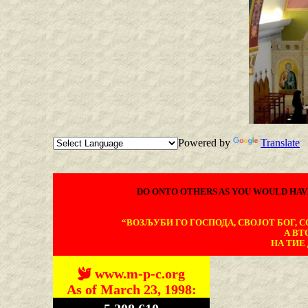
Powered by
Translate
DO ONTO OTHERS AS YOU WOULD HAV
“ВОЗЉУБИ ГО ГОСПОДА, СВОЈОТ БОГ, СО
А ВТ
НА ТИЕ 
www.m-p-c.org
As of March 23, 1998: