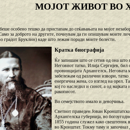
МОЈОТ ЖИВОТ ВО 
еше особено тешко да пристапам до сеќавањата на мојот незабора
Само за доброто на другите, почнувам да ги опишувам моите ли
во градот Бруклин) каде што лежам поради моите болести.
Кратка биографија
Ќе запишам што се сетив од она што 
Неговиот татко, Илија Сергијев, бил 
провинцијата Архангелск. Неговата м
забележам од различни извори, татко
енергична жена, со изглед на орел. 
кој го наследил и синот, а од мајкат
ракописот.
Во семејството имало и девојчиња.
Светиот праведен Јован Кронштатски
Архангелска губернија, во богоугодн
1855 година служел како свештеник 
во Кронштат. Токму таму и започнал 