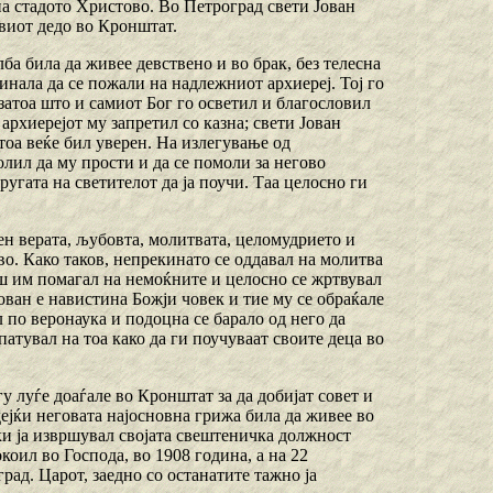
на стадото Христово. Во Петроград свети Јован
виот дедо во Кронштат.
ба била да живее девствено и во брак, без телесна
аминала да се пожали на надлежниот архиереј. Тој го
 затоа што и самиот Бог го осветил и благословил
архиерејот му запретил со казна; свети Јован
 тоа веќе бил уверен. На излегување од
олил да му прости и да се помоли за негово
ругата на светителот да ја поучи. Таа целосно ги
ен верата, љубовта, молитвата, целомудрието и
во. Како таков, непрекинато се оддавал на молитва
гаш им помагал на немоќните и целосно се жртвувал
Јован е навистина Божји човек и тие му се обраќале
 по веронаука и подоцна се барало од него да
атувал на тоа како да ги поучуваат своите деца во
у луѓе доаѓале во Кронштат за да добијат совет и
дејќи неговата најосновна грижа била да живее во
јќи ја извршувал својата свештеничка должност
коил во Господа, во 1908 година, а на 22
ад. Царот, заедно со останатите тажно ја