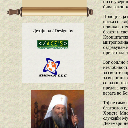
но се уверил
бива ракопо
Подоцна, ја 
врска со сво
повикал отец
Дезајн од / Design by
бракот и све
Кронштатски 
митрополијат
оздравување.
прифатила н
Бог обилно 
незлобивоста
за своите па
за верниците
со разни пра
предава веро
верата во Бо
Тој не само 
благослов од
Христа. Мног
служејќи Му 
Декември нег