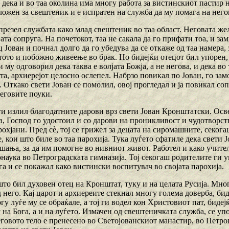
 дека и во таа околина има многу работа за вистинскиот пастир 
ложен за свештеник и е испратен на служба да му помага на него
презел службата како млад свештеник во таа област. Неговата жел
јата сопруга. На почетокот, таа не сакала да го прифати тоа, и з
 Јован и почнал долго да го убедува да се откаже од таа намера,
тото и побожно живеење во брак. Но бидејќи отецот бил упорен, 
му одговорил дека таква е волјата Божја, а не негова, и дека во
а, архиерејот целосно ослепел. Набрзо повикал по Јован, го зам
 Откако свети Јован се помолил, овој прогледал и ја повикал соп
еговите поуки.
ги излил благодатните дарови врз свети Јован Кронштатски. Осв
, Господ го удостоил и со дарови на проникливост и чудотворст
рохјани. Пред сѐ, тој се грижел за децата на сиромашните, секо
, кои што биле во таа парохија. Тука луѓето сфатиле дека свети 
шања, за да им помогне во нивниот живот. Работел и како учител
наука во Петроградската гимназија. Тој секогаш родителите ги уп
га и се покажал како вистински воспитувач во својата парохија.
што бил духовен отец на Кронштат, туку и на целата Русија. Мног
 него. Кај царот и архиереите стекнал многу голема доверба, би
у луѓе му се обраќале, а тој ги водел кон Христовиот пат, биде
на Бога, а и на луѓето. Измачен од свештеничката служба, се упо
овото тело е пренесено во Светојованскиот манастир, во Петрогр