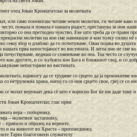
ртта на свети Јован.
етиот отец Јован Кронштатски за молитвата
пат, или само понекогаш читаме некои молитви, ги читаме како н
често, помала и помала е нашата радост; престанува за нив наши
вторно со она претходно чувство. Еве што треба да се прави про
 прекрасни молитви на кои сме навикнале и кои толку силно нѐ и
о секој збор и длабоко да го почитуваме. Оваа појава во душата
 нашата прва непостојаност во вистината. И затоа ние не сме во
ја почуствуваме, веднаш се сомневаме во неа. Тоа често се случув
то кон другите, и со љубовта кон Бога и ближниот свој, и со доб
окажуваме непостојани во вистината.
молитвата, најмногу да се трудиме со срцето да ја проникнеме в
ко со нетрулежна храна, напој го со нив срцето свое, греј се со ни
и се молат веруваат дека сѐ што е корисно Бог ќе им даде таму и 
вети Јован Кронштатски; глас први
вната вера – поборнику,
емја – молитвен застапнику,
 – правило и образец на верните,
ето и на животот во Христа – проповеднику,
ните Тајни благоговеен служителу