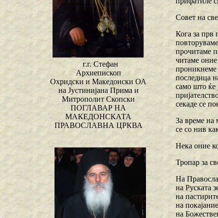
прифатиле см
Совет на св
Кога за прв 
повторуваме 
прочитаме по
читаме оние
г.г. Стефан
проникнеме в
Архиепископ
последица на
Охридски и Македонски ОА
само што ќе 
на Јустинијана Прима и
пријателство
Митрополит Скопски
секаде се п
ПОГЛАВАР НА
МАКЕДОНСКАТА
За време на 
ПРАВОСЛАВНА ЦРКВА
се со нив ка
Нека оние ко
Тропар за с
На Правосла
на Руската з
на пастирите
на покајани
на Божестве