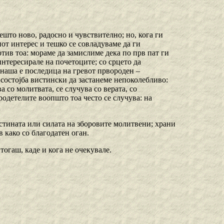
ешто ново, радосно и чувствително; но, кога ги
от интерес и тешко се совладуваме да ги
тив тоа: мораме да замислиме дека по прв пат ги
нтересирале на почетоците; со срцето да
 наша е последица на гревот првороден –
 состојба вистински да застанеме непоколебливо:
а со молитвата, се случува со верата, со
родетелите воопшто тоа често се случува: на
истината или силата на зборовите молитвени; храни
в како со благодатен оган.
тогаш, каде и кога не очекувале.