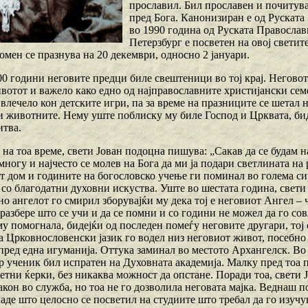
прославил. Бил прославен и почитува
пред Бога. Канонизиран е од Руската
во 1990 година од Руската Правосла
Петерзбург е посветен на овој светите
омен се празнува на 20 декември, односно 2 јануари.
0 години неговите предци биле свештеници во тој крај. Неговот
вотот и важело како едно од најправославните христијански семе
влечело кон детските игри, па за време на празниците се шетал 
 и животните. Нему уште поблиску му биле Господ и Црквата, бид
итва.
 на тоа време, свети Јован подоцна пишува: „Сакав да се будам н
ногу и најчесто се молев на Бога да ми ја подари светлината на 
т дом и годините на богословско учење ги поминал во голема си
 со благодатни духовни искуства. Уште во шестата година, свети
но ангелот го смирил зборувајќи му дека тој е неговиот Ангел – 
разбере што се учи и да се помни и со години не можел да го со
у помогнала, бидејќи од последен помеѓу неговите другари, тој 
а Црковнословенски јазик го водел низ неговиот живот, посебно 
пред една игуманија. Оттука заминал во местото Архангелск. Во 
р ученик бил испратен на Духовната академија. Малку пред тоа п
етни ќерки, без никаква можност да опстане. Поради тоа, свети Ј
акон во служба, но тоа не го дозволила неговата мајка. Веднаш п
каде што целосно се посветил на студиите што требал да го изуч