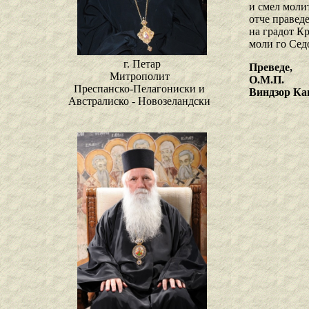
и смел молит
отче праведе
на градот К
моли го Седо
г. Петар
Преведе,
Митрополит
О.М.П.
Преспанско-Пелагониски и
Виндзор Ка
Австралиско - Новозеландски