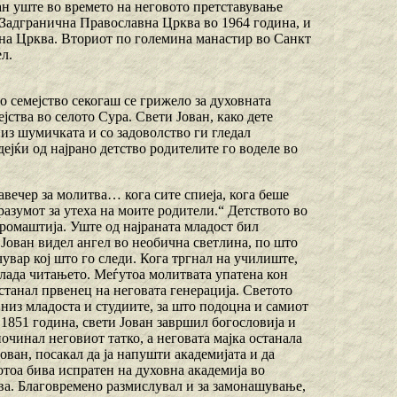
н уште во времето на неговото претставување
 Задгранична Православна Црква во 1964 година, и
вна Црква. Вториот по големина манастир во Санкт
л.
о семејство секогаш се грижело за духовната
јства во селото Сура. Свети Јован, како дете
низ шумичката и со задоволство ги гледал
ејќи од најрано детство родителите го воделе во
авечер за молитва… кога сите спиеја, кога беше
разумот за утеха на моите родители.“ Детството во
ромаштија. Уште од најраната младост бил
 Јован видел ангел во необична светлина, по што
чувар кој што го следи. Кога тргнал на училиште,
влада читањето. Меѓутоа молитвата упатена кон
станал првенец на неговата генерација. Светото
низ младоста и студиите, за што подоцна и самиот
1851 година, свети Јован завршил богословија и
очинал неговиот татко, а неговата мајка останала
ован, посакал да ја напушти академијата и да
отоа бива испратен на духовна академија во
ува. Благовремено размислувал и за замонашување,