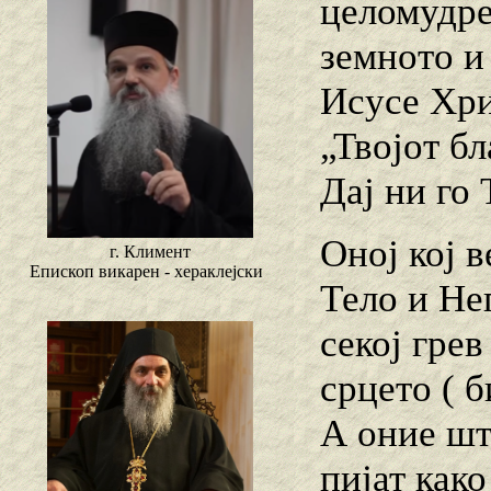
целомудре
земното и
Исусе Хри
„Твојот бл
Дај ни го 
Оној кој 
г. Климент
Епископ викарен - хераклејски
Тело и Не
секој гре
срцето ( б
А оние шт
пијат како