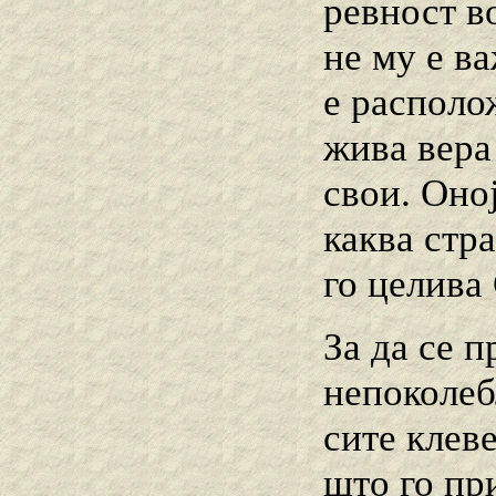
ревност во
не му е в
е располо
жива вера
свои. Оно
каква стра
го целива
За да се 
непоколеб
сите клеве
што го пр