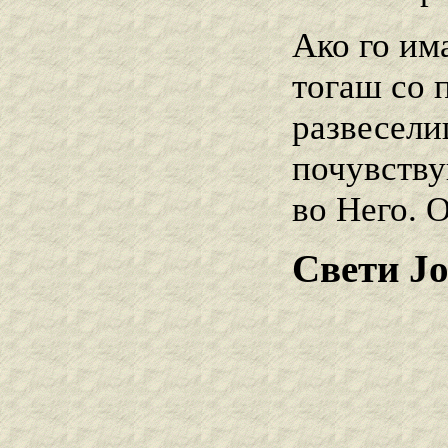
Ако го им
тогаш со 
развесели
почувству
во Него. 
Свети Ј