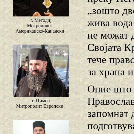
„зошто дв
жива вода
г. Методиј
Митрополит
Американско-Канадски
не можат д
Својата К
тече прав
за храна и
Оние што 
Православ
г. Пимен
Митрополит Европски
запомнат 
подготвув