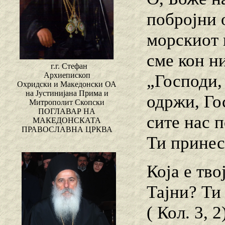
побројни 
морскиот 
сме кон ни
г.г. Стефан
Архиепископ
„Господи, 
Охридски и Македонски ОА
на Јустинијана Прима и
одржи, Гос
Митрополит Скопски
ПОГЛАВАР НА
сите нас 
МАКЕДОНСКАТА
ПРАВОСЛАВНА ЦРКВА
Ти принес
Која е тв
Тајни? Ти
( Кол. 3, 