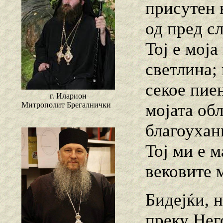
присутен в
од пред сл
Тој е моја
светлина; 
секое пиењ
г. Иларион
мојата обл
Митрополит Брегалнички
благоухани
Тој ми е м
вековите 
Бидејќи, 
преку Нег