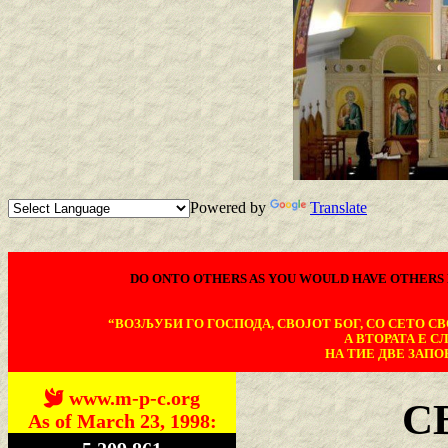
Powered by
Translate
DO ONTO OTHERS AS YOU WOULD HAVE OTHERS 
“ВОЗЉУБИ ГО ГОСПОДА, СВОЈОТ БОГ, СО СЕТО СВО
А ВТОРАТА Е С
НА ТИЕ ДВЕ ЗАПОВ
www.m-p-c.org
С
As of March 23, 1998: