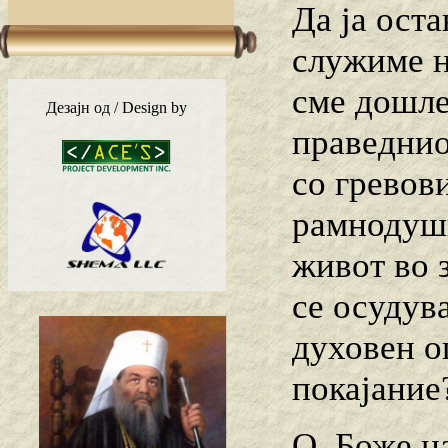
Да ја ост
служиме н
сме дошле
Дезајн од / Design by
праведнио
со гревови
рамнодушн
живот во 
се осудув
духовен о
покајание
О, Боже н