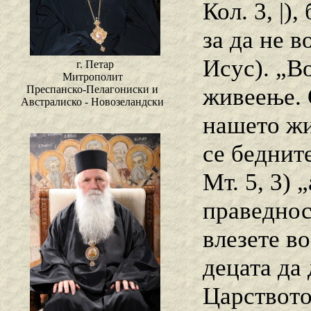
Кол. 3, |)
за да не в
Исус). „В
г. Петар
Митрополит
живеење. 
Преспанско-Пелагониски и
Австралиско - Новозеландски
нашето жи
се беднит
Мт. 5, 3) 
праведнос
влезете во
децата да
Царството 