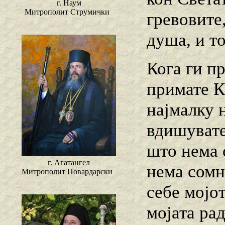
г. Наум
Митрополит Струмички
гревовите,
душа, и т
Кога ги п
примате К
најмалку 
вдишувате
што нема 
г. Агатангел
нема сомн
Митрополит Повардарски
себе мојо
мојата рад