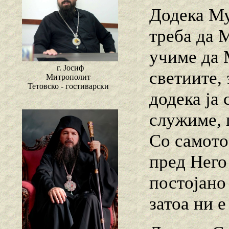
Додека Му
треба да 
учиме да 
г. Јосиф
светиите,
Митрополит
Тетовско - гостиварски
додека ја
служиме, п
Со самото
пред Него
постојано
затоа ни е