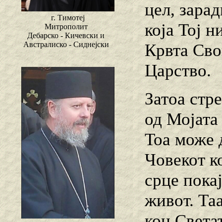
цел, зарад
г. Тимотеј
која Тој 
Митрополит
Дебарско - Кичевски и
Австралиско - Сиднејски
Крвта Сво
Царство.
Затоа стре
од Мојата 
Тоа може 
Човекот ко
срце пока
живот. Та
кон Света