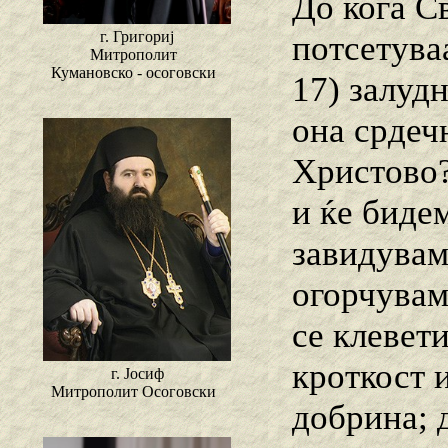
До кога С
г. Григориј
потсетуваа
Митрополит
Кумановско - осоговски
17) залудн
она срдеч
Христово?
и ќе биде
завидуваме
огорчувам
се клевет
кроткост 
г. Јосиф
Митрополит Осоговски
добрина; 