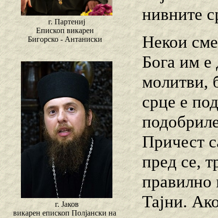
нивните с
г. Партениј
Епископ викарен
Некои сме
Бигорско - Антаниски
Бога им е
молитви, 
срце е под
подобриле
Причест с
пред се, т
правилно 
Тајни. Ако
г. Јаков
викарен епископ Полјански на