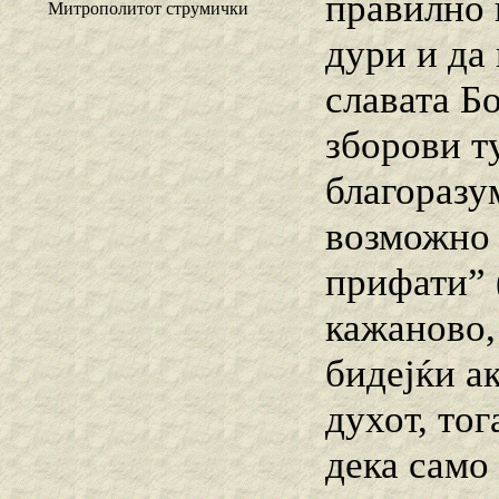
правилно 
Митрополитот струмички
дури и да
славата Б
зборови ту
благоразу
возможно 
прифати” (
кажаново, 
бидејќи а
духот, тог
дека само