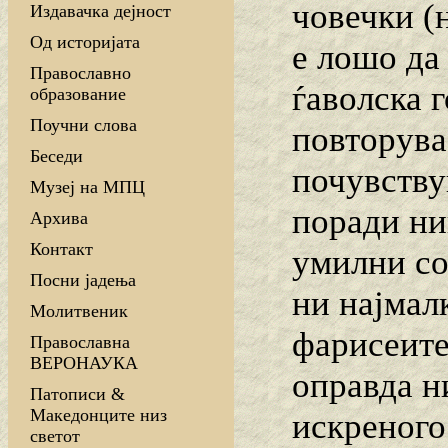
човечки (н
Издавачка дејност
Од историјата
е лошо да 
Православно
ѓаволска г
образование
Поучни слова
повторува 
Беседи
почувству
Музеј на МПЦ
поради ни
Архива
Контакт
умилни со
Посни јадења
ни најмал
Молитвеник
фарисеите
Православна
ВЕРОНАУКА
оправда н
Патописи &
Македонците низ
искреного
светот