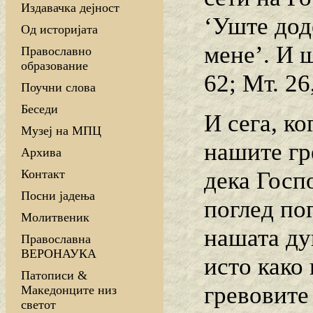
Издавачка дејност
‘Уште дод
Од историјата
мене’. И ш
Православно
образование
62; Мт. 26
Поучни слова
Беседи
И сега, ко
Музеј на МПЦ
нашите гр
Архива
дека Госп
Контакт
Посни јадења
поглед по
Молитвеник
нашата ду
Православна
ВЕРОНАУКА
исто како
Патописи &
гревовите 
Македонците низ
светот