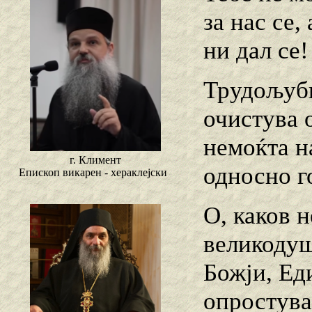
за нас се,
ни дал се!
Трудољуби
очистува 
немоќта н
г. Климент
односно г
Епископ викарен - хераклејски
О, каков 
великодуш
Божји, Ед
опростува