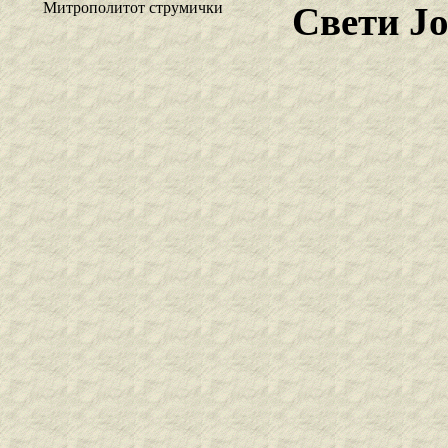
Митрополитот струмички
Свети Ј