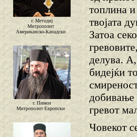
топлина и
твојата д
г. Методиј
Митрополит
Затоа сек
Американско-Канадски
гревовите
делува. А,
бидејќи т
смиреност
добивање 
г. Пимен
гревот ма
Митрополит Европски
Човекот се