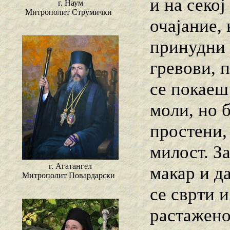
и на секој
г. Наум
Митрополит Струмички
очајание,
принудни 
гревови, 
се покаеш 
моли, но 
простени,
милост. З
г. Агатангел
макар и д
Митрополит Повардарски
се сврти 
растажено