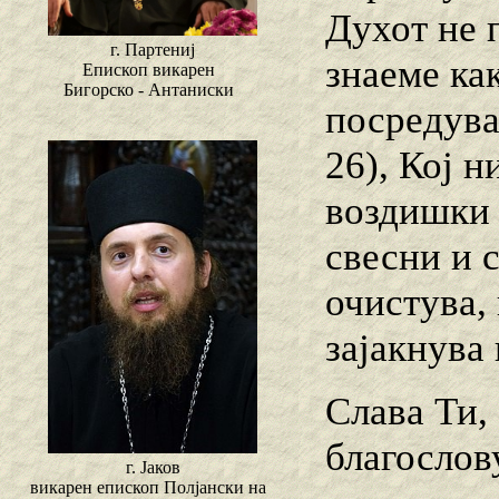
Духот не 
г. Партениј
знаеме ка
Епископ викарен
Бигорско - Антаниски
посредува
26), Кој 
воздишки и
свесни и 
очистува,
зајакнува
Слава Ти,
благослов
г. Јаков
викарен епископ Полјански на