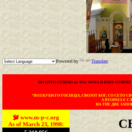
Powered by
Translate
DO ONTO OTHERS AS YOU WOULD HAVE OTHERS 
“ВОЗЉУБИ ГО ГОСПОДА, СВОЈОТ БОГ, СО СЕТО СВО
А ВТОРАТА Е С
НА ТИЕ ДВЕ ЗАПОВ
www.m-p-c.org
С
As of March 23, 1998: