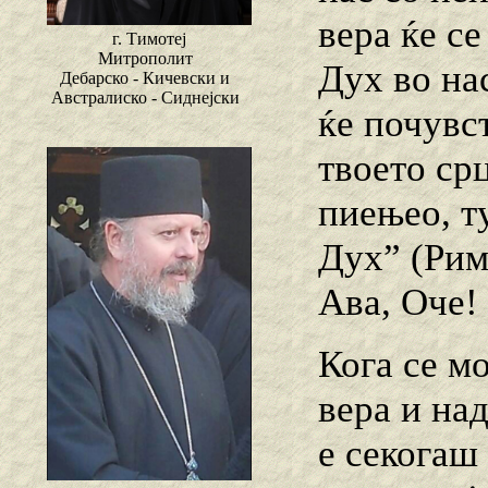
вера ќе с
г. Тимотеј
Митрополит
Дух во на
Дебарско - Кичевски и
Австралиско - Сиднејски
ќе почувс
твоето срц
пиењео, т
Дух” (Рим.
Ава, Оче!
Кога се м
вера и на
е секогаш