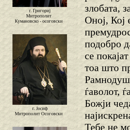
злобата, 
г. Григориј
Митрополит
Оној, Кој
Кумановско - осоговски
премудрос
подобро д
се покаја
тоа што п
Рамнодушн
ѓаволот, ѓ
Божји чед
г. Јосиф
најискрен
Митрополит Осоговски
Тебе не м