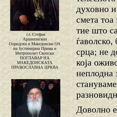
духовно и 
смета тоа 
тие што са
г.г. Стефан
ѓаволско,
Архиепископ
Охридски и Македонски ОА
на Јустинијана Прима и
срца; не д
Митрополит Скопски
ПОГЛАВАР НА
која ожив
МАКЕДОНСКАТА
ПРАВОСЛАВНА ЦРКВА
неплодна 
стануваме 
разновидн
Доволно е