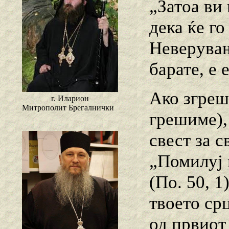
„Затоа ви 
дека ќе го
Неверувањ
барате, е 
Ако згреш
г. Иларион
Митрополит Брегалнички
грешиме),
свест за с
„Помилуј 
(По. 50, 1
твоето ср
од првиот