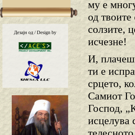
му е многу
од твоите
солзите, 
Дезајн од / Design by
исчезне!
И, плачеш
ти е испра
срцето, ко
Самиот Го
Господ, „К
исцелува 
телесното