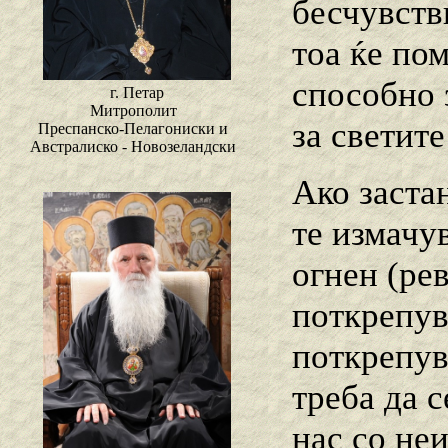
бесчувств
тоа ќе пом
способно 
г. Петар
Митрополит
за светите
Преспанско-Пелагониски и
Австралиско - Новозеландски
Ако заста
те измачу
огнен (ре
поткрепув
поткрепув
треба да 
нас со не