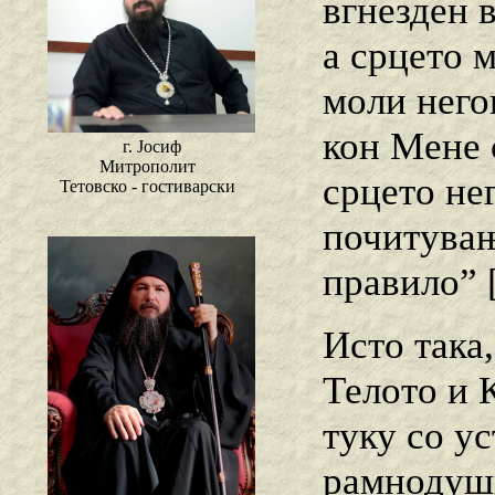
вгнезден в
а срцето м
моли него
кон Мене с
г. Јосиф
Митрополит
срцето не
Тетовско - гостиварски
почитувањ
правило” [
Исто така
Телото и 
туку со ус
рамнодушн