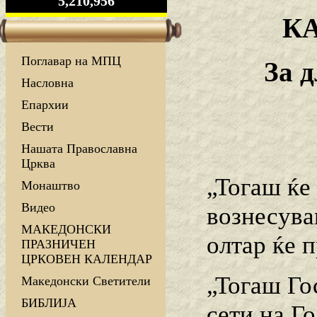
5,210,956
К
Поглавар на МПЦ
За 
Насловна
Епархии
Вести
Нашата Православна
Црква
„Тогаш ќе
Монаштво
Видео
вознесува
МАКЕДОНСКИ
олтар ќе п
ПРАЗНИЧЕН
ЦРКОВЕН КАЛЕНДАР
„Тогаш Гос
Македонски Светители
БИБЛИЈА
сети на Г