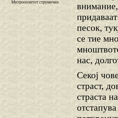
Митрополитот струмички
внимание,
придаваат
песок, тук
се тие мно
мноштвото
нас, долг
Секој чове
страст, до
страста на
отстапува 