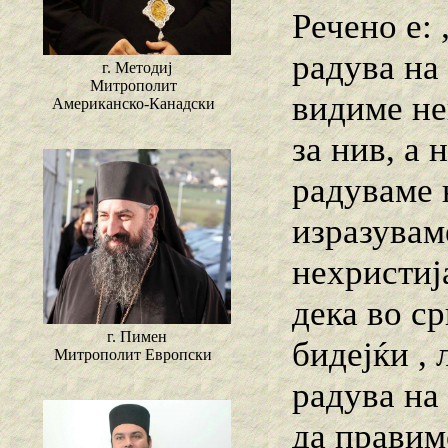
Речено е:
радува на 
г. Методиј
Митрополит
видиме не
Американско-Канадски
за нив, а 
радуваме 
изразувам
нехристиј
дека во с
г. Пимен
бидејќи , 
Митрополит Европски
радува на
да правим