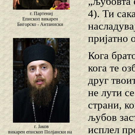
„љубовта 
4). Ти са
г. Партениј
Епископ викарен
насладува
Бигорско - Антаниски
пријатно 
Кога брат
кога те о
друг твоит
не лути се
страни, ко
љубов заст
исплел пр
г. Јаков
викарен епископ Полјански на