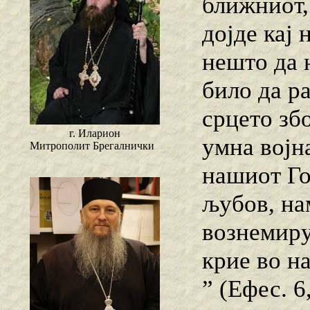
ближниот, 
дојде кај 
нешто да 
било да ра
срцето зб
г. Иларион
умна војн
Митрополит Брегалнички
нашиот Го
љубов, на
вознемиру
крие во на
” (Ефес. 