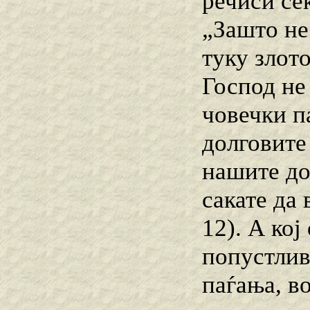
речиси се
„Зашто не
туку злото
Господ не
човечки п
долговите
нашите до
сакате да 
12). А кој
попустлив
паѓања, в