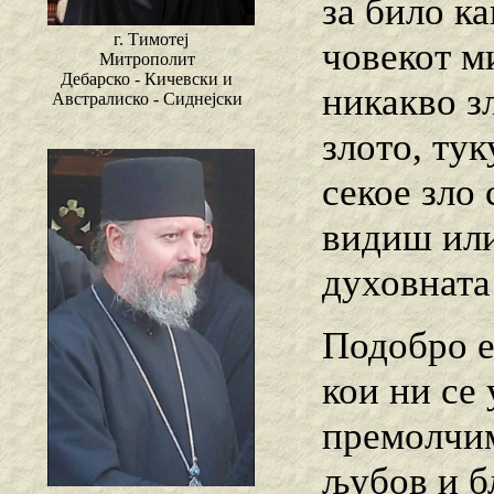
за било ка
г. Тимотеј
човекот ми
Митрополит
Дебарско - Кичевски и
никакво з
Австралиско - Сиднејски
злото, тук
секое зло 
видиш или
духовната
Подобро е
кои ни се 
премолчим
љубов и б