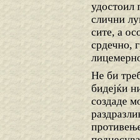
удостоил 
слични лу
сите, а ос
срдечно, г
лицемерно
Не би тре
бидејќи н
создаде м
раздразли
противење
поднесува