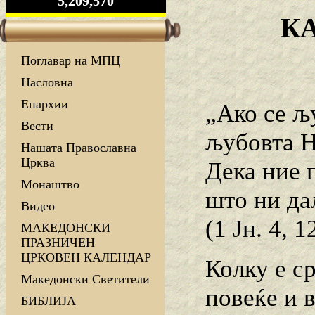
5,209,570
К
Поглавар на МПЦ
Насловна
Епархии
„Ако се љ
Вести
љубовта Н
Нашата Православна
Црква
Дека ние п
Монаштво
што ни да
Видео
(1 Јн. 4, 1
МАКЕДОНСКИ
ПРАЗНИЧЕН
ЦРКОВЕН КАЛЕНДАР
Колку е с
Македонски Светители
повеќе и 
БИБЛИЈА