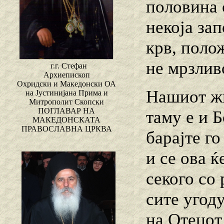
половина 
некоја зап
крв, полож
не мрзлив
г.г. Стефан
Архиепископ
Охридски и Македонски ОА
Нашиот жи
на Јустинијана Прима и
Митрополит Скопски
ПОГЛАВАР НА
таму е и Б
МАКЕДОНСКАТА
ПРАВОСЛАВНА ЦРКВА
барајте г
и се ова ќ
секого со 
сите угоду
на Отецот