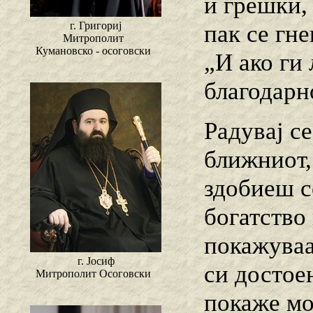
и грешки,
г. Григориј
пак се гн
Митрополит
Кумановско - осоговски
„И ако ги 
благодарно
Радувај с
ближниот,
здобиеш с
богатство 
покажуваа
г. Јосиф
си достоен
Митрополит Осоговски
покаже мо