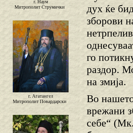
г. Наум
дух ќе би
Митрополит Струмички
зборови на
нетрпелив
однесуваа
го потикн
раздор. М
на змија.
Во нашето
г. Агатангел
Митрополит Повардарски
врежани з
себе“ (Мк.