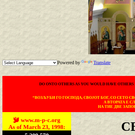
Powered by
Translate
DO ONTO OTHERS AS YOU WOULD HAVE OTHERS 
“ВОЗЉУБИ ГО ГОСПОДА, СВОЈОТ БОГ, СО СЕТО СВО
А ВТОРАТА Е С
НА ТИЕ ДВЕ ЗАПОВ
www.m-p-c.org
С
As of March 23, 1998: