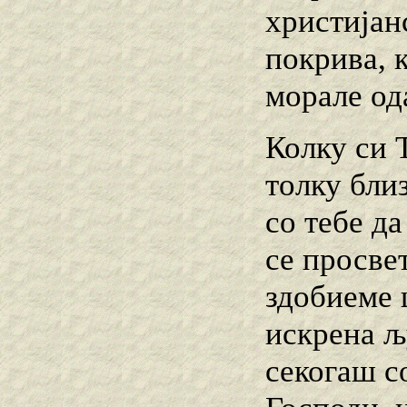
христијан
покрива, к
морале од
Колку си Т
толку бли
со тебе д
се просвет
здобиеме 
искрена љ
секогаш с