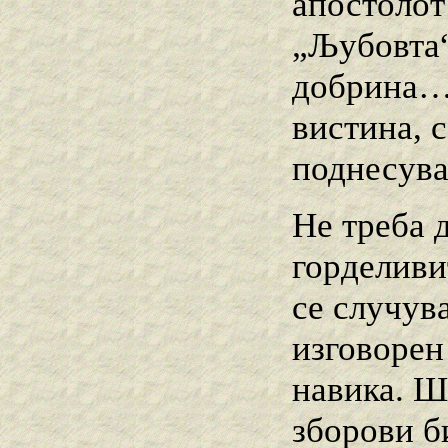
апостолот
„Љубовта“
добрина…н
вистина, с
поднесува
Не треба 
горделивит
се случува
изговорен 
навика. Ш
зборови б