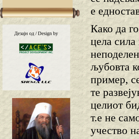
е едноста
Како да г
Дезајн од / Design by
цела сила
неподелен
љубовта к
пример, с
те развеј
целиот би
т.е не сам
учество на