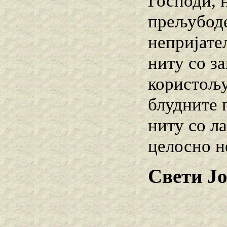
Господи, 
прељубоде
непријател
ниту со за
користољу
блудните 
ниту со л
целосно н
Свети Ј