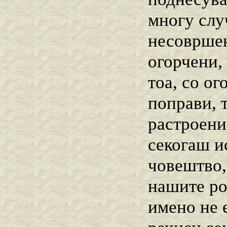
многу слу
несовршенс
огорчени,
тоа, со о
поправи, 
растроени
секогаш и
човештво,
нашите ро
имено не е