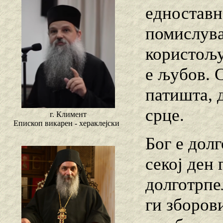
едноставн
помислува
користољу
е љубов. 
патишта, 
срце.
г. Климент
Епископ викарен - хераклејски
Бог е дол
секој ден
долготрпе
ги зборови