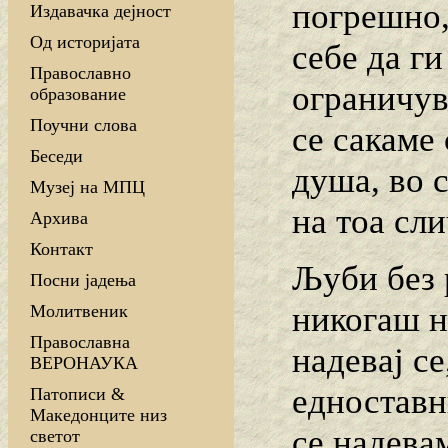
погрешно,
Издавачка дејност
Од историјата
себе да ги
Православно
ограничув
образование
Поучни слова
се сакаме
Беседи
душа, во с
Музеј на МПЦ
на тоа сли
Архива
Контакт
Љуби без 
Посни јадења
никогаш н
Молитвеник
Православна
надевај се
ВЕРОНАУКА
едноставн
Патописи &
Македонците низ
се надева
светот