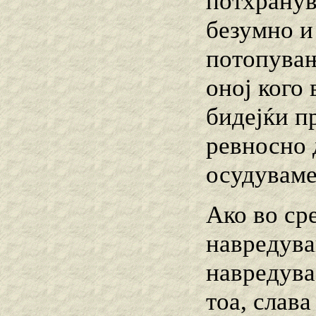
потхранув
безумно и
потопувањ
оној кого 
бидејќи п
ревносно д
осудуваме
Ако во ср
навредува
навредува
тоа, слав