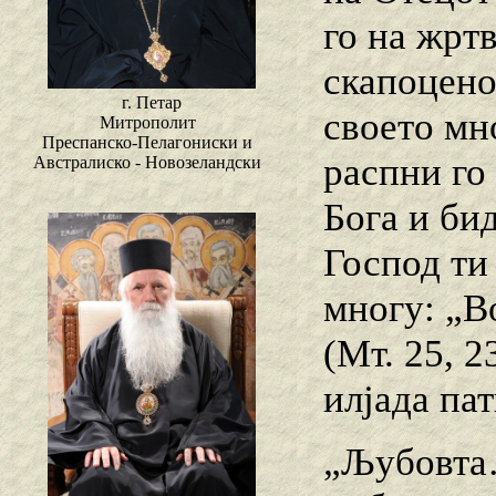
го на жрт
скапоцено
г. Петар
своето мно
Митрополит
Преспанско-Пелагониски и
распни го 
Австралиско - Новозеландски
Бога и би
Господ ти
многу: „В
(Мт. 25, 2
илјада па
„Љубовта…