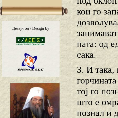
под оклоп
кои го зап
дозволува
Дезајн од / Design by
занимават 
пата: од е
сака.
3. И така,
горчината 
тој го поз
што е омра
познал и 