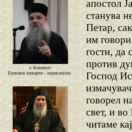
апостол Ја
станува не
Петар, сак
им говори
гости, да 
против ду
г. Климент
Господ Ис
Епископ викарен - хераклејски
измачувач
говорел н
свет, и во
читаме ка