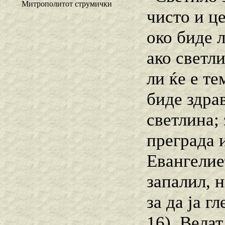
Митрополитот струмички
чисто и це
око биде л
ако светли
ли ќе е те
биде здрав
светлина;
преграда 
Евангелиет
запалил, н
за да ја г
16). Велат