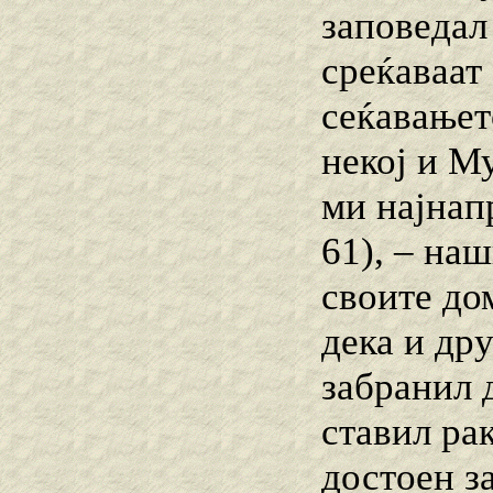
заповедал 
среќаваат
сеќавањет
некој и М
ми најнап
61), – наш
своите до
дека и др
забранил д
ставил рак
достоен з