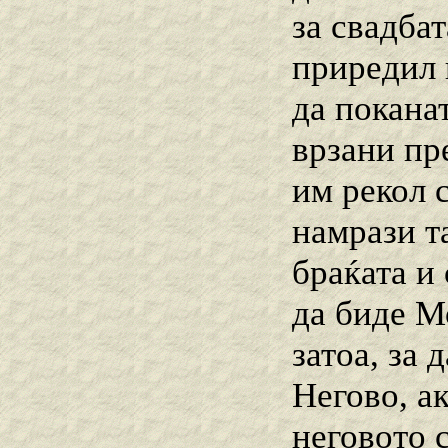
за свадбат
приредил г
да поканат
врзани пре
им рекол с
намрази та
браќата и 
да биде Мо
затоа, за 
Негово, а
неговото с