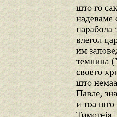
што го сак
надеваме 
парабола з
влегол цар
им заповед
темнина (М
своето хр
што немаа
Павле, зн
и тоа што 
Тимотеја, 