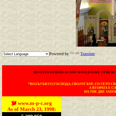
Powered by
Translate
DO ONTO OTHERS AS YOU WOULD HAVE OTHERS 
“ВОЗЉУБИ ГО ГОСПОДА, СВОЈОТ БОГ, СО СЕТО СВО
А ВТОРАТА Е С
НА ТИЕ ДВЕ ЗАПОВ
www.m-p-c.org
As of March 23, 1998: