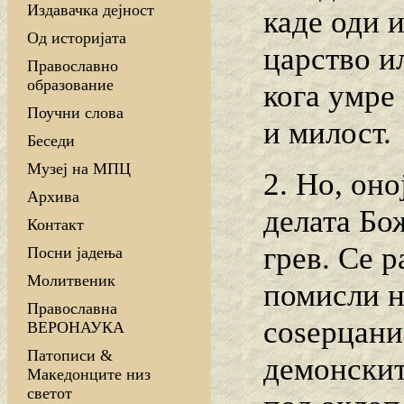
Издавачка дејност
каде оди и
Од историјата
царство и
Православно
образование
кога умре
Поучни слова
и милост.
Беседи
Музеј на МПЦ
2. Но, оно
Архива
делата Бо
Контакт
грев. Се р
Посни јадења
Молитвеник
помисли н
Православна
соѕерцани
ВЕРОНАУКА
Патописи &
демонските
Македонците низ
светот