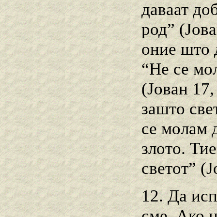
даваат доб
род” (Јова
оние што 
“Не се мол
(Јован 17,
зашто свет
се молам д
злото. Тие
светот” (Ј
12. Да исп
сме. Ако н