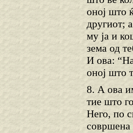
оној што ќ
другиот; а
му ја и ко
зема од те
И ова: “Ha
оној што т
8. А ова и
тие што го
Него, по с
совршена 