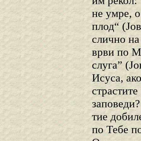
им рекол:
не умре, о
плод“ (Јов
слично на
врви по М
слуга” (Ј
Исуса, ако
страстите
заповеди?
тие добиле
по Тебе по