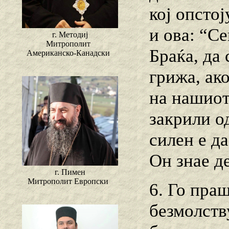
кој опсто
и ова: “Се
г. Методиј
Митрополит
Браќа, да
Американско-Канадски
грижа, ако
на нашиот
закрили о
силен е д
Он знае де
г. Пимен
Митрополит Европски
6. Го праш
безмолств