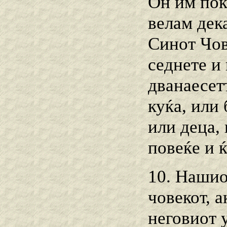
Он им пок
велам дек
Синот Чов
седнете и 
дванаесет
куќа, или 
или деца,
повеќе и ќ
10. Нашио
човекот, а
неговиот 