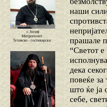
безмолству
наши сили
спротивст
непријате
г. Јосиф
Митрополит
прашале п
Тетовско - гостиварски
“Светот е
исполнува
дека секог
повеќе за 
што ќе ја 
себе, све