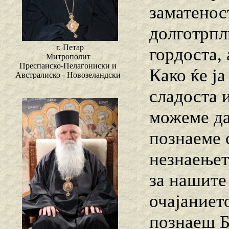
заматенос
долготрпл
г. Петар
гордоста,
Митрополит
Преспанско-Пелагониски и
Како ќе ја
Австралиско - Новозеландски
сладоста 
можеме да
познаеме 
незнаењет
за нашите
очајанието
познаеш Б