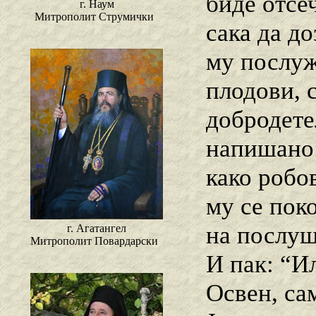
биде отсеч
г. Наум
Митрополит Струмички
сака да до
му послужи
плодови, с
добродете
напишано:
како робо
му се поко
на послушн
г. Агатангел
Митрополит Повардарски
И пак: “И
Освен, сам