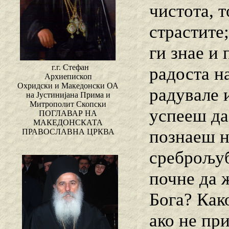
чистота, т
страстите;
ги знае и 
г.г. Стефан
радоста на
Архиепископ
Охридски и Македонски ОА
радувале 
на Јустинијана Прима и
Митрополит Скопски
успееш да
ПОГЛАВАР НА
МАКЕДОНСКАТА
познаеш н
ПРАВОСЛАВНА ЦРКВА
среброљуб
почне да 
Бога? Как
ако не пр