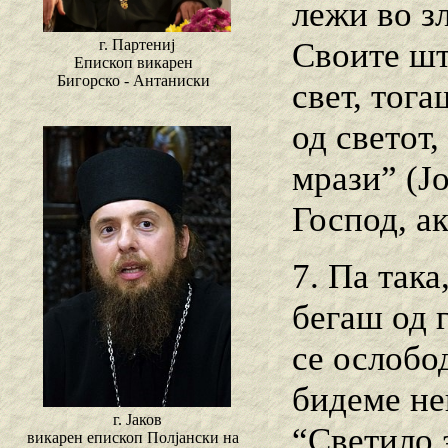
лежи во зл
Своите што
г. Партениј
Епископ викарен
Бигорско - Антаниски
свет, тога
од светот,
мрази” (Јо
Господ, ак
7. Па так
бегаш од г
се ослобо
бидеме не
г. Јаков
“Светило з
викарен епископ Полјански на