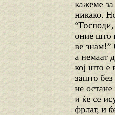
кажеме за 
никако. Ho
“Господи, 
оние што 
ве знам!”
а немаат д
кој што е 
зашто без
не остане
и ќе се ис
фрлат, и ќ