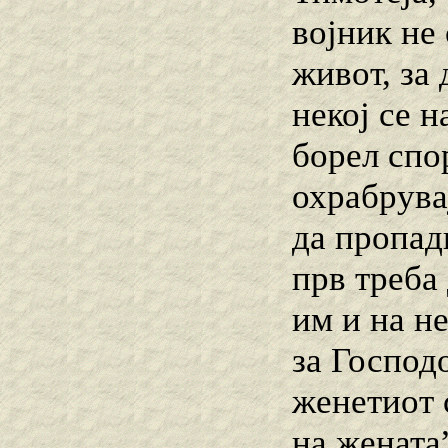
војник не
живот, за 
некој се 
борел спор
охрабрува
да пропад
прв треба 
им и на н
за Господо
женетиот 
на жената”