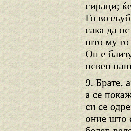
сираци; ќе
Го возљуб
сака да ос
што му го
Он е близ
освен наш
9. Брате, 
а се пока
си се одр
оние што с
белег, вел