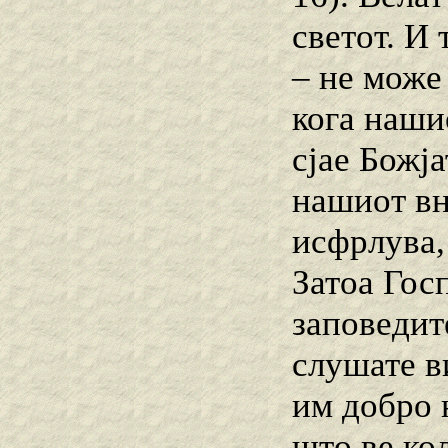
светот. И
– не може
кога наши
сјае Божја
нашиот вн
исфрлува, 
Затоа Гос
заповедит
слушате в
им добро 
што ве кол