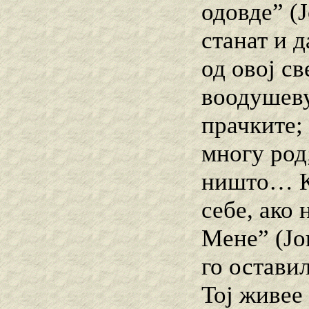
одовде” (Ј
станат и д
од овој св
воодушевув
прачките; 
многу род
ништо… Ка
себе, ако 
Мене” (Јов
го остави
Тој живее