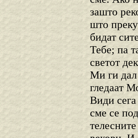
зашто реко
што преку
бидат сите
Тебе; па т
светот де
Ми ги дал 
гледаат Мо
Види сега
сме се под
телесните