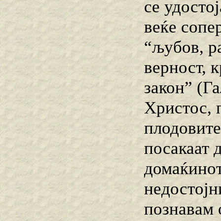
се удостој
веќе сопе
“љубов, ра
верност, 
закон” (Г
Христос, п
плодовите
посакаат д
домаќинот 
недостојни
познавам о