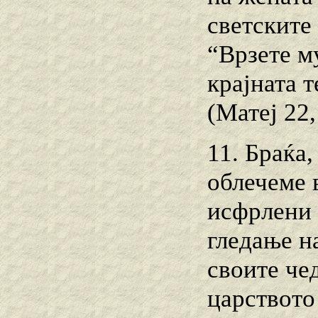
светските 
“Врзете му
крајната 
(Матеј 22,
11. Браќа,
облечеме 
исфрлени 
гледање на
своите чед
царството 