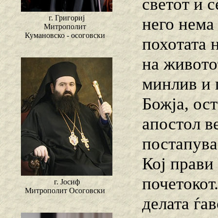
светот и с
г. Григориј
него нема
Митрополит
Кумановско - осоговски
похотата 
на животот
минлив и 
Божја, ост
апостол ве
постапува
Кој прави 
почетокот.
г. Јосиф
Митрополит Осоговски
делата ѓав