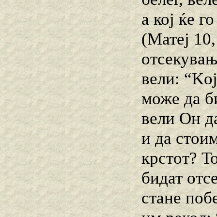
а кој ќе г
(Матеј 10,
отсекувањ
вели: “Koj
може да б
вели Он д
и да стоим
крстот? Т
бидат отс
стане поб