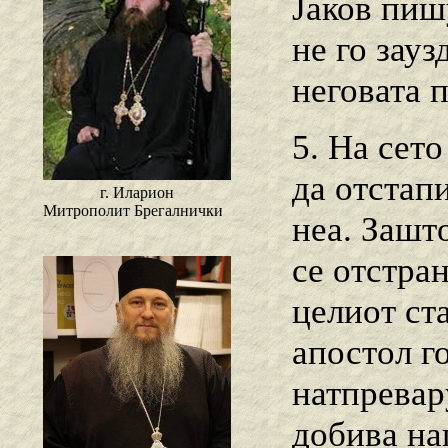
Јаков пиш
не го зауз
неговата п
5. На сет
да отстап
г. Иларион
Митрополит Брегалнички
неа. Зашто
се отстран
целиот ста
апостол г
натпревару
добива наг