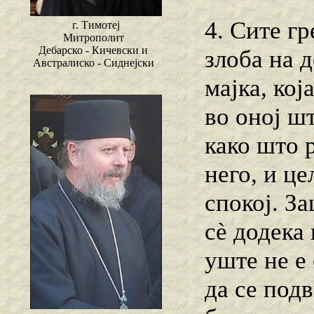
4. Сите гр
г. Тимотеј
Митрополит
Дебарско - Кичевски и
злоба на 
Австралиско - Сиднејски
мајка, кој
во оној шт
како што 
него, и ц
спокој. За
сѐ додека 
уште не е
да се подв