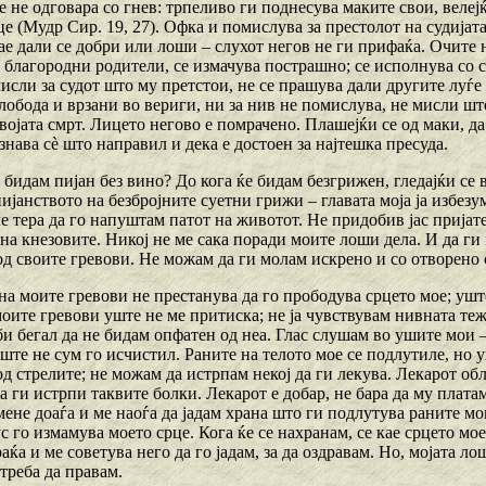
 не одговара со гнев: трпеливо ги поднесува маките свои, велејќ
е (Мудр Сир. 19, 27). Офка и помислува за престолот на судијата, 
ае дали се добри или лоши – слухот негов не ги прифаќа. Очите н
 благородни родители, се измачува пострашно; се исполнува со с
исли за судот што му претстои, не се прашува дали другите луѓе
обода и врзани во вериги, ни за нив не помислува, не мисли што т
војата смрт. Лицето негово е помрачено. Плашејќи се од маки, да
нава сѐ што направил и дека е достоен за најтешка пресуда.
е бидам пијан без вино? До кога ќе бидам безгрижен, гледајќи се
ијанството на безбројните суетни грижи – главата моја ја избезу
е тера да го напуштам патот на животот. Не придобив јас пријател
на кнезовите. Никој не ме сака поради моите лоши дела. И да ги 
од своите гревови. Не можам да ги молам искрено и со отворено 
на моите гревови не престанува да го прободува срцето мое; уште
оите гревови уште не ме притиска; не ја чувствувам нивната тежи
 би бегал да не бидам опфатен од неа. Глас слушам во ушите мои 
ште не сум го исчистил. Раните на телото мое се подлутиле, но у
д стрелите; не можам да истрпам некој да ги лекува. Лекарот об
а ги истрпи таквите болки. Лекарот е добар, не бара да му платам
ене доаѓа и ме наоѓа да јадам храна што ги подлутува раните мо
с го измамува моето срце. Кога ќе се нахранам, се кае срцето мо
аќа и ме советува него да го јадам, за да оздравам. Но, мојата л
треба да правам.