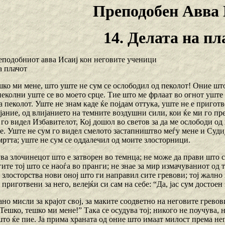
Преподобен Авва 
14. Делата на пл
еподобниот авва Исаиј кон неговите ученици
а плачот
шко ми мене, што уште не сум се ослободил од пеколот! Оние шт
пеколни уште се во моето срце. Тие што ме фрлаат во огнот уште 
 пеколот. Уште не знам каде ќе појдам оттука, уште не е пригот
ание, од влијанието на темните воздушни сили, кои ќе ми го пр
го видел Избавителот, Кој дошол во светов за да ме ослободи од
е. Уште не сум го видел смелото застапништво меѓу мене и Судиј
мртта; уште не сум се оддалечил од моите злосторници.
ува злочинецот што е затворен во темнца; не може да прави што с
ите тој што се наоѓа во пранги; не знае за мир измачуваниот од т
злосторства нови оној што ги направил сите гревови; тој жално 
 приготвени за него, велејќи си сам на себе: “Да, јас сум достоен 
јано мисли за крајот свој, за маките соодветно на неговите гревов
Тешко, тешко ми мене!” Така се осудува тој; никого не поучува, н
што ќе пие. Ја прима храната од оние што имаат милост према него