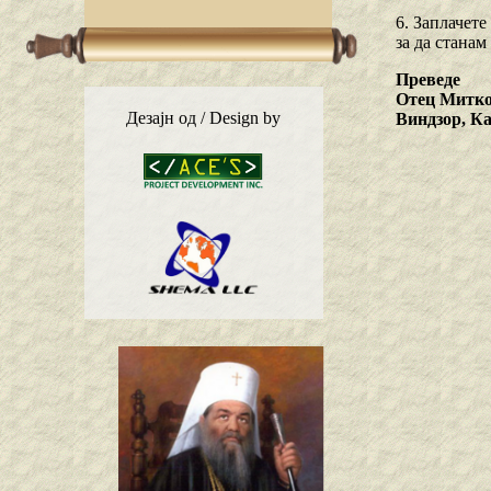
6. Заплачете
зa да станам
Преведе
Отец Митко
Дезајн од / Design by
Виндзор, К