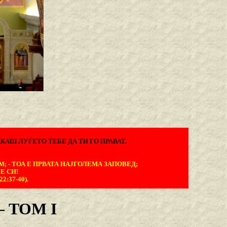
КАШ ЛУЃЕТО ТЕБЕ ДА ТИ ГО ПРАВАТ.
М; - ТОА Е ПРВАТА НАЈГОЛЕМА ЗАПОВЕД;
Е СИ!
:37-40).
 TOM I