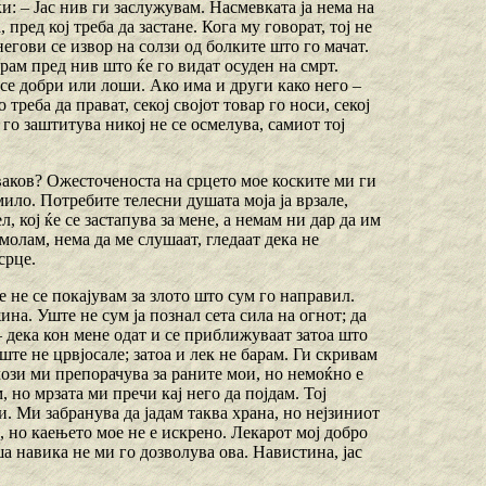
и: – Јас нив ги заслужувам. Насмевката ја нема на
пред кој треба да застане. Кога му говорат, тој не
егови се извор на солзи од болките што го мачат.
рам пред нив што ќе го видат осуден на смрт.
 се добри или лоши. Ако има и други како него –
реба да прават, секој својот товар го носи, секој
 го заштитува никој не се осмелува, самиот тој
 ваков? Ожесточеноста на срцето мое коските ми ги
мило. Потребите телесни душата моја ја врзале,
, кој ќе се застапува за мене, а немам ни дар да им
молам, нема да ме слушаат, гледаат дека не
срце.
 не се покајувам за злото што сум го направил.
на. Уште не сум ја познал сета сила на огнот; да
– дека кон мене одат и се приближуваат затоа што
ште не црвјосале; затоа и лек не барам. Ги скривам
лози ми препорачува за раните мои, но немоќно е
, но мрзата ми пречи кај него да појдам. Тој
и. Ми забранува да јадам таква храна, но нејзиниот
е, но каењето мое не е искрено. Лекарот мој добро
оша навика не ми го дозволува ова. Навистина, јас