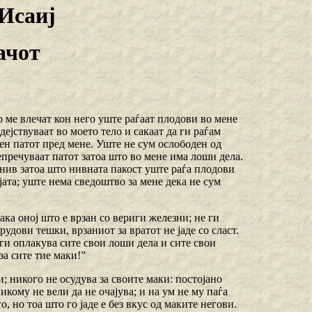
Исаиј
ачот
о ме влечат кон него уште раѓаат плодови во мене
дејствуваат во моето тело и сакаат да ги раѓам
вен патот пред мене. Уште не сум ослободен од
епречуваат патот затоа што во мене има лоши дела.
 нив затоа што нивната пакост уште раѓа плодови
ата; уште нема сведоштво за мене дека не сум
ака оној што е врзан со вериги железни; не ги
рудови тешки, врзаниот за вратот не јаде со сласт.
ги оплакува сите свои лоши дела и сите свои
за сите тие маки!”
и; никого не осудува за своите маки: постојано
икому не вели да не очајува; и на ум не му паѓа
, но тоа што го јаде е без вкус од маките негови.