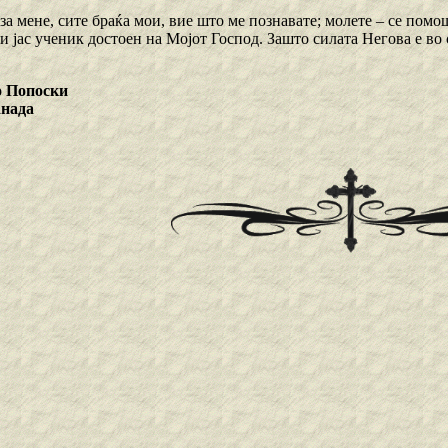
 за мене, сите браќа мои, вие што ме познавате; молете – се помо
 и јас ученик достоен на Мојот Господ. Зашто силата Негова е во
 Попоски
анада