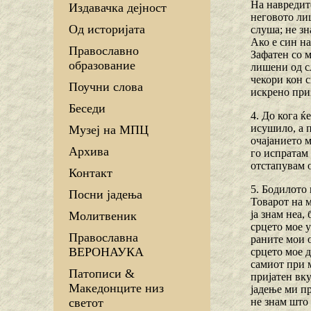
На навредите
Издавачка дејност
неговото лиц
Од историјата
слуша; не зн
Ако е син на
Православно
Зафатен со м
образование
лишени од сл
чекори кон с
Поучни слова
искрено приз
Беседи
4. До кога ќ
исушило, а п
Музеј на МПЦ
очајанието м
Архива
го испратам 
отстапувам 
Контакт
5. Бодилото 
Посни јадења
Товарот на м
ја знам неа,
Молитвеник
срцето мое у
Православна
раните мои о
ВЕРОНАУКА
срцето мое д
самиот при м
Патописи &
пријатен вку
Македонците низ
јадење ми пр
не знам што 
светот