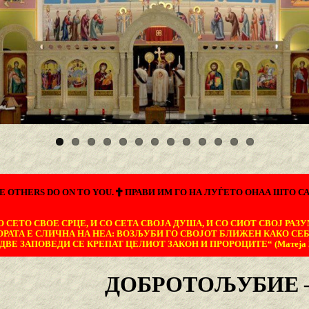
E OTHERS DO ON TO YOU.
ПРАВИ ИМ ГО НА ЛУЃЕТО ОНАА ШТО СА
 СЕТО СВОЕ СРЦЕ, И СО СЕТА СВОЈА ДУША, И СО СИОТ СВОЈ РАЗУ
ОРАТА Е СЛИЧНА НА НЕА: ВОЗЉУБИ ГО СВОЈОТ БЛИЖЕН КАКО СЕБ
ДВЕ ЗАПОВЕДИ СЕ КРЕПАТ ЦЕЛИОТ ЗАКОН И ПРОРОЦИТЕ“ (Матеја 22
ДОБРОТОЉУБИЕ –