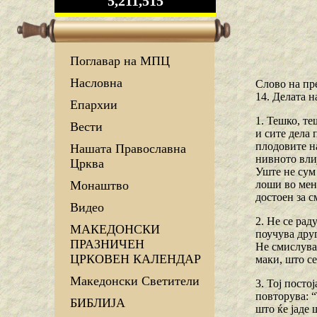
5,211,515
Поглавар на МПЦ
Насловна
Слово на пр
14. Делата н
Епархии
1. Тешко, те
Вести
и сите дела 
плодовите на
Нашата Православна
нивното влиј
Црква
Уште не сум 
лоши во мен
Монаштво
достоен за с
Видео
2. Не се рад
МАКЕДОНСКИ
поучува друг
ПРАЗНИЧЕН
Не смислува 
ЦРКОВЕН КАЛЕНДАР
маки, што се
Македонски Светители
3. Тој посто
повторува: “
БИБЛИЈА
што ќе јаде 