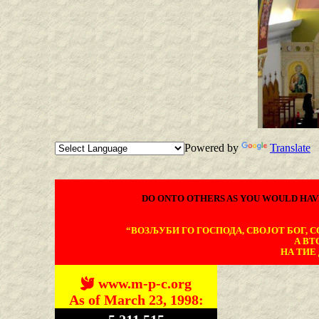
Powered by
Translate
DO ONTO OTHERS AS YOU WOULD HAV
“ВОЗЉУБИ ГО ГОСПОДА, СВОЈОТ БОГ, СО
А ВТ
НА ТИЕ 
www.m-p-c.org
As of March 23, 1998: