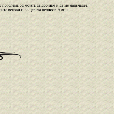
ш поголема од мојата да добијам и да ме надвладее,
 сите векови и во целата вечност. Амин.