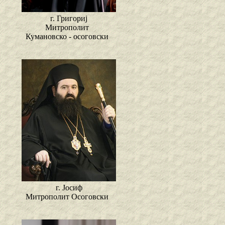
г. Григориј
Митрополит
Кумановско - осоговски
г. Јосиф
Митрополит Осоговски