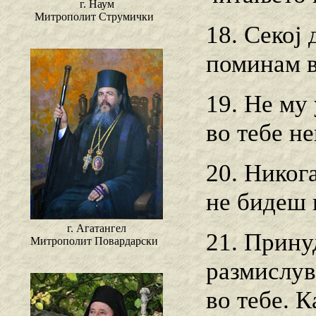
г. Наум
Митрополит Струмички
18. Секој 
поминам в
19. Не му 
во тебе н
20. Никог
не бидеш 
г. Агатангел
21. Прину
Митрополит Повардарски
размислув
во тебе. 