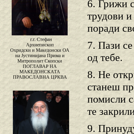
6. Грижи 
трудови и
поради св
г.г. Стефан
7. Пази се
Архиепископ
Охридски и Македонски ОА
од тебе.
на Јустинијана Прима и
Митрополит Скопски
ПОГЛАВАР НА
8. Не откр
МАКЕДОНСКАТА
ПРАВОСЛАВНА ЦРКВА
станеш пр
помисли с
те закрили
9. Принуду