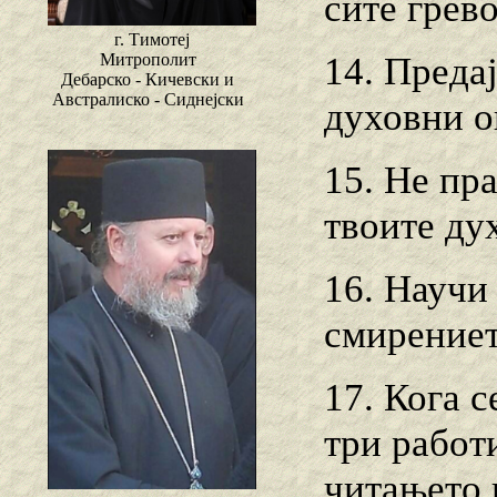
сите грев
г. Тимотеј
14. Преда
Митрополит
Дебарско - Кичевски и
Австралиско - Сиднејски
духовни о
15. Не пра
твоите ду
16. Научи 
смирениет
17. Кога с
три работи
читањето 