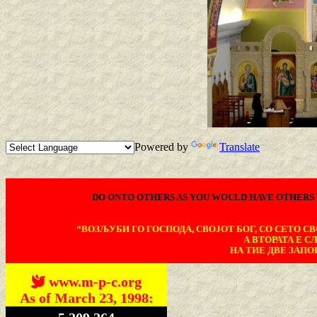
Powered by
Translate
DO ONTO OTHERS AS YOU WOULD HAVE OTHERS 
“ВОЗЉУБИ ГО ГОСПОДА, СВОЈОТ БОГ, СО СЕТО СВО
А ВТОРАТА Е С
НА ТИЕ ДВЕ ЗАПОВ
www.m-p-c.org
As of March 23, 1998: