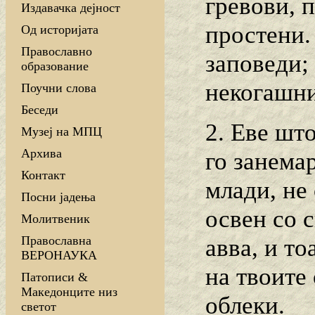
гревови, 
Издавачка дејност
простени.
Од историјата
Православно
заповеди; 
образование
некогашни
Поучни слова
Беседи
2. Еве што
Музеј на МПЦ
Архива
го занемар
Контакт
млади, не 
Посни јадења
освен со с
Молитвеник
Православна
авва, и то
ВЕРОНАУКА
на твоите
Патописи &
Македонците низ
облеки.
светот