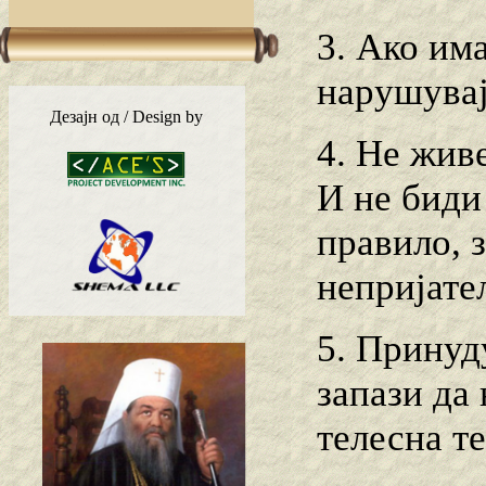
3. Ако им
нарушувај
Дезајн од / Design by
4. Не живе
И не биди
правило, 
непријате
5. Принуд
запази да 
телесна те