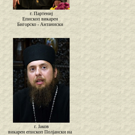
г. Партениј
Епископ викарен
Бигорско - Антаниски
г. Јаков
викарен епископ Полјански на