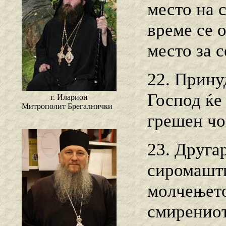
место на 
време се о
место за с
22. Прину
Господ ќе 
г. Иларион
Митрополит Брегалнички
грешен чо
23. Дpyгap
сиромашти
молчењето
смирениот