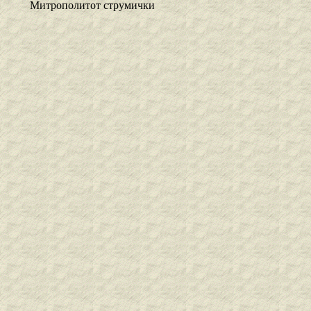
Митрополитот струмички