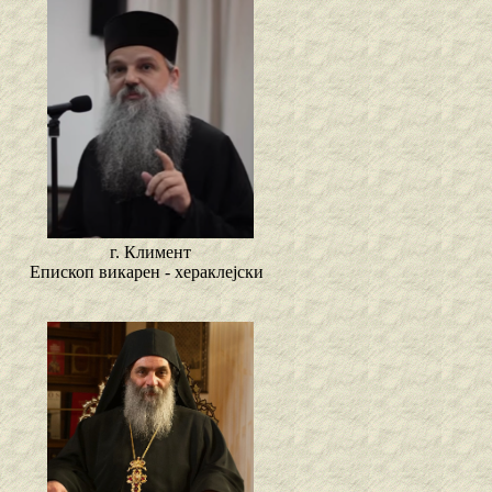
г. Климент
Епископ викарен - хераклејски