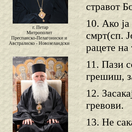
стравот Бо
10. Ако ја
г. Петар
смрт(сп. Ј
Митрополит
Преспанско-Пелагониски и
Австралиско - Новозеландски
рацете на
11. Пази 
грешиш, з
12. Засака
гревови.
13. He сак