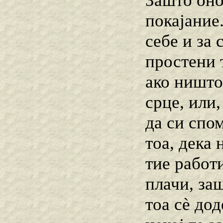
Зашто оно
покајание
себе и за 
простени т
ако ништо
срце, или,
да си спо
тоа, дека 
тие работ
плачи, заш
тоа сѐ до