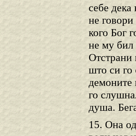
себе дека
не говори
кого Бог г
не му бил 
Отстрани 
што си го
демоните 
го слушнал
душа. Бега
15. Она од