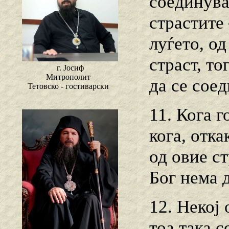
соединува
страстите 
луѓето, од
страст, т
г. Јосиф
Митрополит
да се сое
Тетовско - гостиварски
11. Кога 
кога, отка
од овие с
Бог нема 
12. Некој
тоа така 