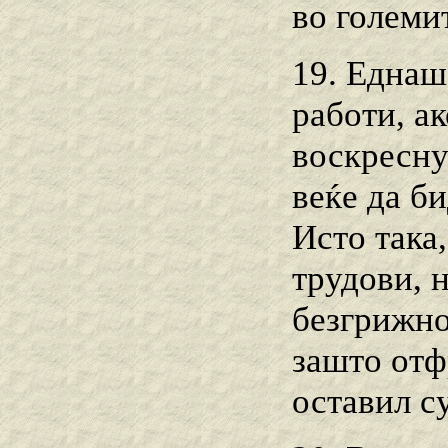
во големи
19. Еднаш
работи, а
воскресну
веќе да би
Исто така
трудови, 
безгрижно
зашто отф
оставил су