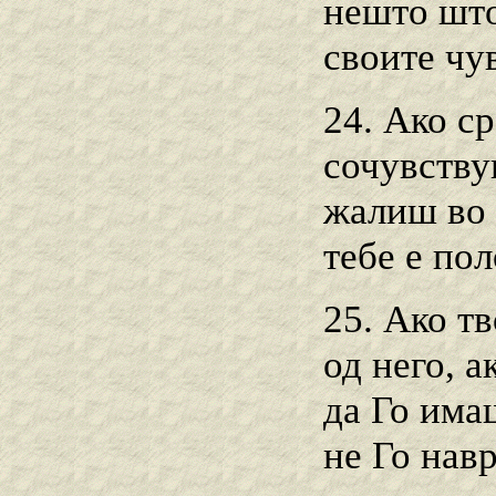
нешто што
своите чу
24. Ако ср
сочувству
жалиш во 
тебе е по
25. Ако тв
од него, а
да Го има
не Го нав