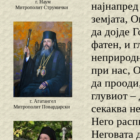
г. Наум
најнапред
Митрополит Струмички
земјата, 
да дојде Г
фатен, и г
неприродн
при нас, 
да прооди
глувиот –
г. Агатангел
секаква н
Митрополит Повардарски
Него расп
Неговата 