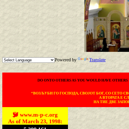
Powered by
Translate
DO ONTO OTHERS AS YOU WOULD HAVE OTHERS 
“ВОЗЉУБИ ГО ГОСПОДА, СВОЈОТ БОГ, СО СЕТО СВО
А ВТОРАТА Е С
НА ТИЕ ДВЕ ЗАПОВ
www.m-p-c.org
As of March 23, 1998: