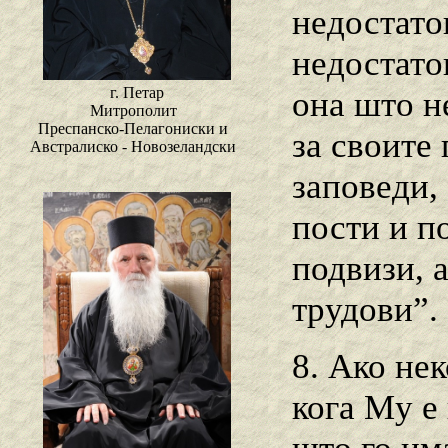
недостаток
недостато
г. Петар
она што н
Митрополит
Преспанско-Пелагониски и
за своите
Австралиско - Новозеландски
заповеди,
пости и п
подвизи, а
трудови”.
8. Ако не
кога My е 