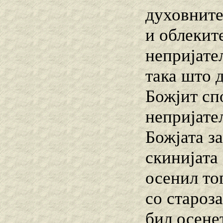
духовните
и облекит
непријател
така што 
Божјит спо
непријате
Божјата за
скинијата 
осенил то
со староза
бил осене