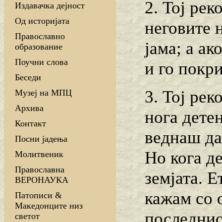
2. Тој рек
Издавачка дејност
Од историјата
неговите н
Православно
јама; а ак
образование
Поучни слова
и го покри
Беседи
3. Тој рек
Музеј на МПЦ
Архива
нога детен
Контакт
веднаш да 
Посни јадења
Но кога де
Молитвеник
Православна
земјата. Е
ВЕРОНАУКА
кажам со 
Патописи &
Македонците низ
последнио
светот