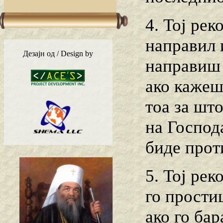
4. Тој рек
направил 
Дезајн од / Design by
направиш 
ако кажеш
тоа за шт
на Господа
биде прот
5. Тој рек
го прости
ако го ба