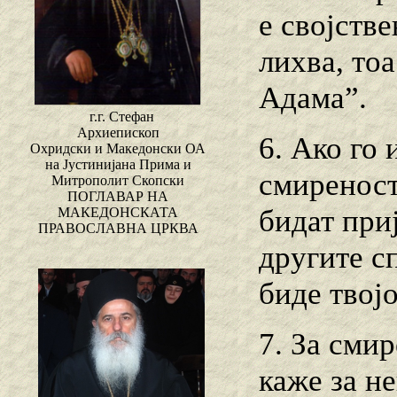
е својств
лихва, то
Адама”.
г.г. Стефан
Архиепископ
6. Ако го
Охридски и Македонски ОА
на Јустинијана Прима и
смиреност
Митрополит Скопски
ПОГЛАВАР НА
бидат при
МАКЕДОНСКАТА
ПРАВОСЛАВНА ЦРКВА
другите сп
биде твој
7. За сми
каже за не