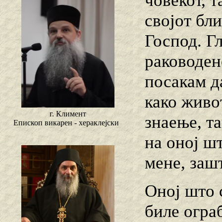
човекот, т
својот бл
Господ. Гл
раководено
посакам д
како живот
г. Климент
знаење, т
Епископ викарен - хераклејски
на оној шт
мене, зашт
Оној што с
биле ограб