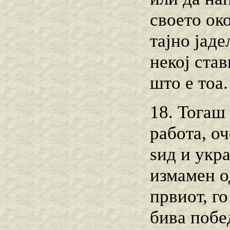
своето ок
тајно јаде
некој став
што е тоа
18. Тогаш 
работа, о
ѕид и укра
измамен о
првиот, го
бива побе