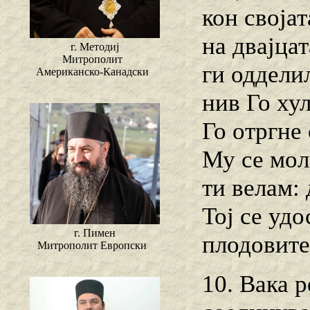
кон своја
на двајца
г. Методиј
Митрополит
ги одделил
Американско-Канадски
нив Го ху
Го отргне
Му се мол
ти велам: 
Тој се удо
г. Пимен
плодовите
Митрополит Европски
10. Вака р