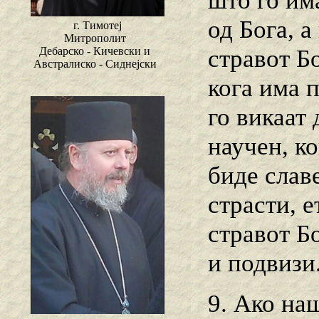
што го има
од Бога, а
г. Тимотеј
Митрополит
стравот Бо
Дебарско - Кичевски и
Австралиско - Сиднејски
кога има п
го викаат 
научен, ко
биде слав
страсти, е
стравот Б
и подвизи
9. Ако на