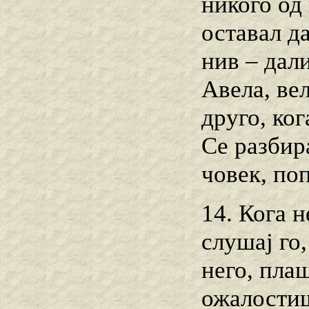
никого од 
оставал да
нив – дал
Авела, вел
друго, ко
Се разбира
човек, поп
14. Кога 
слушај го,
него, плаш
ожалостиш