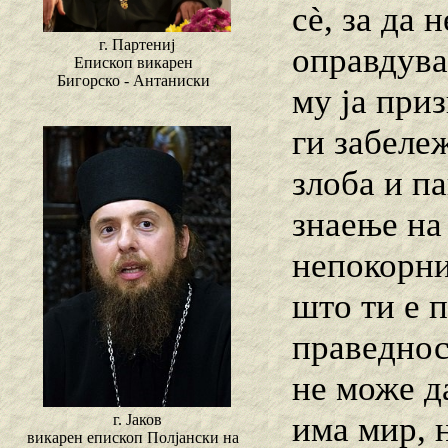
cѐ, за да 
г. Партениј
оправдува,
Епископ викарен
Бигорско - Антаниски
му ја приз
ги забеле
злоба и па
знаење на 
непокорни
што ти е 
праведност
не може д
има мир, 
г. Јаков
викарен епископ Полјански на