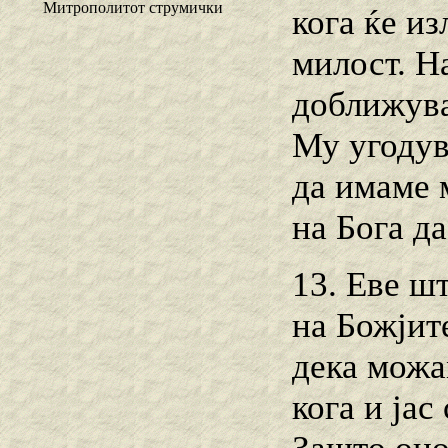
Митрополитот струмички
кога ќе из
милост. На
доближува
Му угодув
да имаме 
на Бога д
13. Еве ш
на Божјит
дека можа
кога и ја