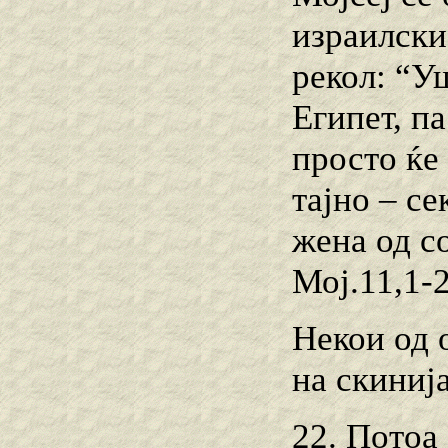
израилски
рекол: “У
Египет, па
просто ќе 
тајно – се
жена од с
Мој.11,1-2
Некои од 
на скинија
22. Потоа 