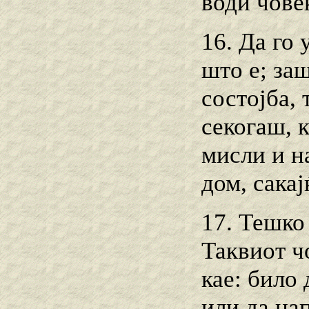
води чове
16. Да го
што е; за
состојба, 
секогаш, к
мисли и на
дом, сака
17. Тешко
Таквиот ч
кае: било 
или да нап