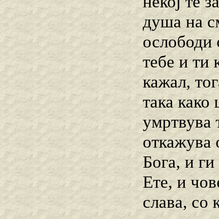
некој те з
душа на с
ослободи о
тебе и ти
кажал, тог
така како 
умртвува т
откажува о
Бога, и ги
Ете, и чов
слава, со 