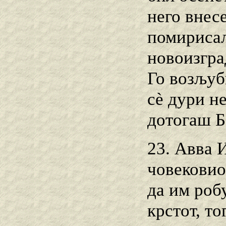
него внес
помирисал
новоизгра
Го возљуби
cѐ дури не
дотогаш Б
23. Авва 
човековио
да им робу
крстот, то