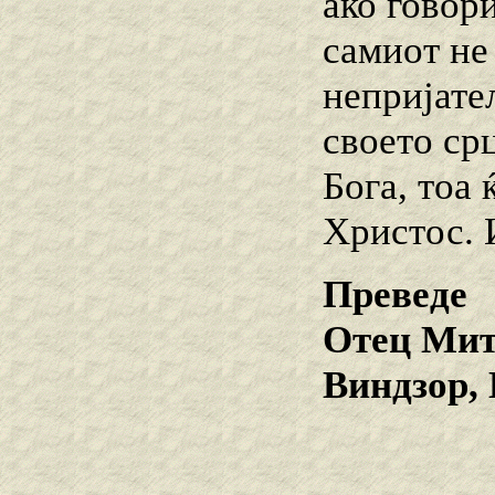
ако говори
самиот не
непријате
своето срц
Бога, тоа
Христос. И
Преведе
Отец Мит
Виндзор,