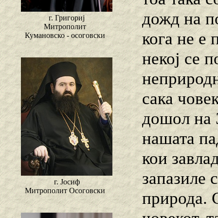
дожд на п
г. Григориј
Митрополит
кога не е 
Кумановско - осоговски
некој се 
неприродни
сака човек
дошол на З
нашата па
кои завла
запазиле с
г. Јосиф
Митрополит Осоговски
природа. 