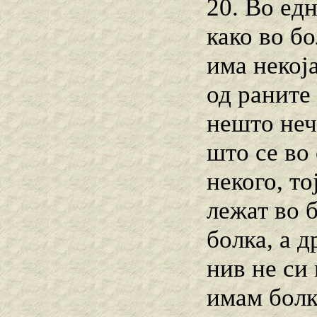
20. Во ед
како во бо
има некој
од раните 
нешто нечи
што се во
некого, т
лежат во 
болка, а д
нив не си 
имам болк