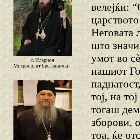
велејќи: “
царството 
Неговата л
што значи
умот во с
г. Иларион
Митрополит Брегалнички
нашиот Го
паднатост,
тој, на то
тогаш дем
зборови, 
тоа, ќе от