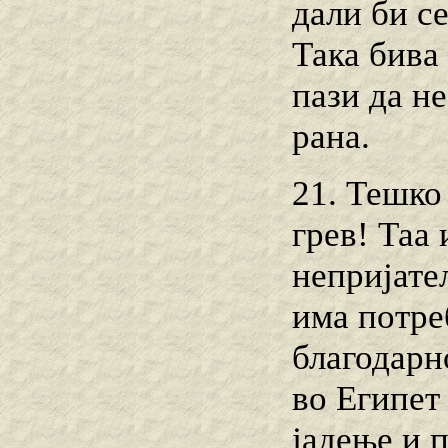
дали би с
Така бива 
пази да н
рана.
21. Тешко 
грев! Таа
непријател
има потре
благодарн
во Египет
јадење и 