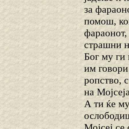
за фараон
помош, ко
фараонот,
страшни н
Бог му ги
им говори
ропство, 
на Мојсеј
А ти ќе му
ослободиш
Мојсеј се