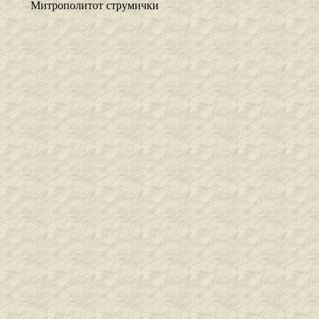
Митрополитот струмички