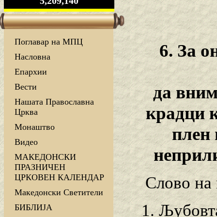
5,209,140
Поглавар на МПЦ
6. За 
Насловна
Епархии
Вести
да вним
Нашата Православна
крадци к
Црква
Монаштво
плен 
Видео
неприли
МАКЕДОНСКИ
ПРАЗНИЧЕН
ЦРКОВЕН КАЛЕНДАР
Слово на 
Македонски Светители
1. Љубовт
БИБЛИЈА