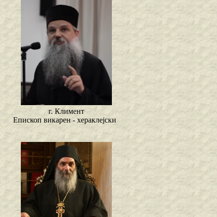
г. Климент
Епископ викарен - хераклејски