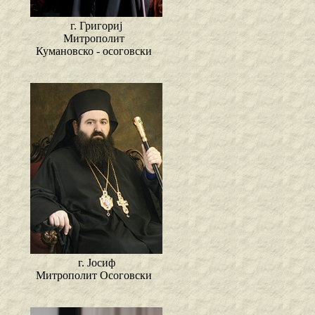
г. Григориј
Митрополит
Кумановско - осоговски
г. Јосиф
Митрополит Осоговски