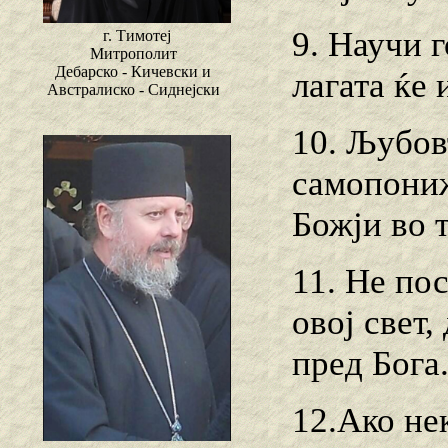
9. Научи г
г. Тимотеј
Митрополит
Дебарско - Кичевски и
лагата ќе 
Австралиско - Сиднејски
10. Љубовт
самопониж
Божји во 
11. Не по
овој свет,
пред Бога
12.Ако нек