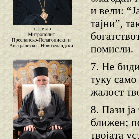
и вели: “
тајни”, та
г. Петар
богатство
Митрополит
Преспанско-Пелагониски и
помисли.
Австралиско - Новозеландски
7. Не биди
туку само
жалост тв
8. Пази ја
ближен; п
твојата ус