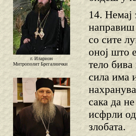
14. Немај 
направиш 
со сите лу
оној што 
г. Иларион
тело бива
Митрополит Брегалнички
сила има 
нахранува 
сака да не
исфрли од
злобата.