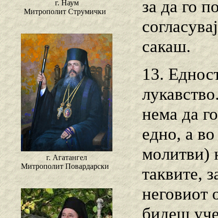
за да го п
г. Наум
Митрополит Струмички
согласувај
сакаш.
13. Еднос
лукавство.
нема да г
едно, а во
молитви) 
г. Агатангел
Митрополит Повардарски
таквите, з
неговиот 
бидеш уче