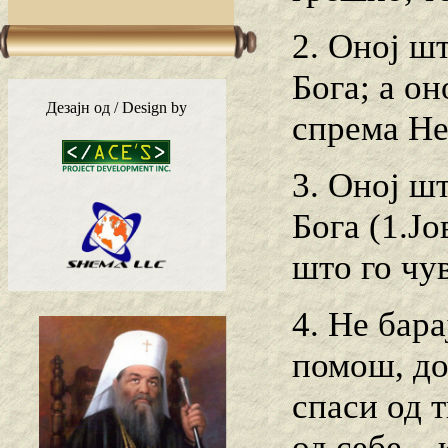
2. Оној шт
Бога; а о
Дезајн од / Design by
спрема Нег
3. Оној ш
Бога (1.Јо
што го чув
4. Не бар
помош, до
спаси од т
од себе – 