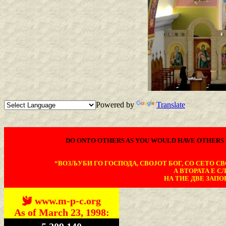
Powered by
Translate
DO ONTO OTHERS AS YOU WOULD HAVE OTHERS 
“ВОЗЉУБИ ГО ГОСПОДА, СВОЈОТ БОГ, СО СЕТО СВО
А ВТОРАТА Е С
НА ТИЕ ДВЕ ЗАПОВ
www.m-p-c.org
As of March 23, 1998: