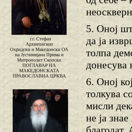
неоскверн
5. Оној шт
да ја извр
г.г. Стефан
Архиепископ
Охридски и Македонски ОА
толпа дем
на Јустинијана Прима и
Митрополит Скопски
донесува 
ПОГЛАВАР НА
МАКЕДОНСКАТА
ПРАВОСЛАВНА ЦРКВА
6. Оној ко
толкува со
мисли дека
не ја знае
благодат.