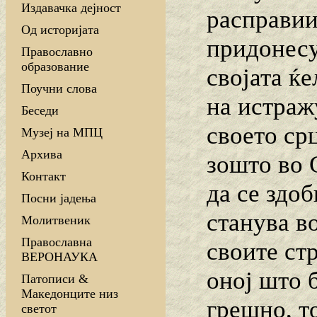
Издавачка дејност
расправии
Од историјата
придонесу
Православно
образование
својата ќе
Поучни слова
на истраж
Беседи
своето ср
Музеј на МПЦ
Архива
зошто во 
Контакт
да се здо
Посни јадења
станува во
Молитвеник
Православна
своите ст
ВЕРОНАУКА
оној што 
Патописи &
Македонците низ
грешно, то
светот