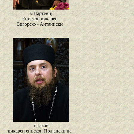
г. Партениј
Епископ викарен
Бигорско - Антаниски
г. Јаков
викарен епископ Полјански на