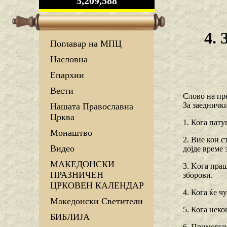
5,209,588
4. 
Поглавар на МПЦ
Насловна
Епархии
Вести
Слово на пр
За заеднички
Нашата Православна
Црква
1. Кога пату
Монаштво
2. Вие кои с
Видео
дојде време 
МАКЕДОНСКИ
3. Koгa праш
ПРАЗНИЧЕН
зборови.
ЦРКОВЕН КАЛЕНДАР
4. Кога ќе ч
Македонски Светители
5. Кога неко
БИБЛИЈА
6. Приморува