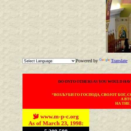
Powered by
Translate
DO ONTO OTHERS AS YOU WOULD HAV
“ВОЗЉУБИ ГО ГОСПОДА, СВОЈОТ БОГ, СО
А ВТ
НА ТИЕ 
www.m-p-c.org
As of March 23, 1998: