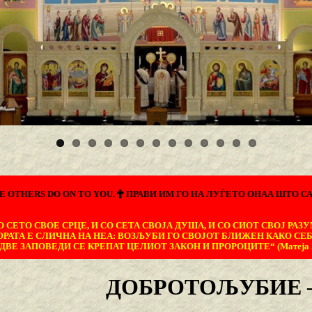
E OTHERS DO ON TO YOU.
ПРАВИ ИМ ГО НА ЛУЃЕТО ОНАА ШТО СА
 СЕТО СВОЕ СРЦЕ, И СО СЕТА СВОЈА ДУША, И СО СИОТ СВОЈ РАЗУ
ОРАТА Е СЛИЧНА НА НЕА: ВОЗЉУБИ ГО СВОЈОТ БЛИЖЕН КАКО СЕБ
ДВЕ ЗАПОВЕДИ СЕ КРЕПАТ ЦЕЛИОТ ЗАКОН И ПРОРОЦИТЕ“ (Матеја 22
ДОБРОТОЉУБИЕ –