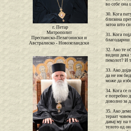
во себе она 
30. Кога пат
близина прем
затоа што си
г. Петар
Митрополит
31. Кога пој
Преспанско-Пелагониски и
благодариш 
Австралиско - Новозеландски
32. Ако те о
видиш дека т
пеколот? И т
33. Ако дојд
да не им бид
може да избе
34. Кога се 
e потребно д
доволно за д
35. Ако демо
тераат човек
давај му на 
телото од он