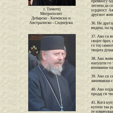
премногу бде
легнеш да с
г. Тимотеј
усрдност. Ак
Митрополит
другиот жив
Дебарско - Кичевски и
Австралиско - Сиднејски
36. Не друга
видиш, па пр
37. Ако си в
својот брат,
го тој самио
твојата душа
38. Ако живе
напушти го т
внимание на 
39. Ако си с
занимаваш со
40. Ако појд
продај ги тв
41. Кога куп
купиш таа ра
те измачуваа