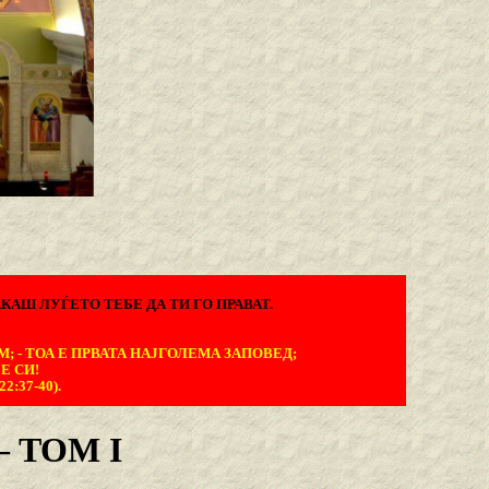
КАШ ЛУЃЕТО ТЕБЕ ДА ТИ ГО ПРАВАТ.
М; - ТОА Е ПРВАТА НАЈГОЛЕМА ЗАПОВЕД;
Е СИ!
:37-40).
 TOM I