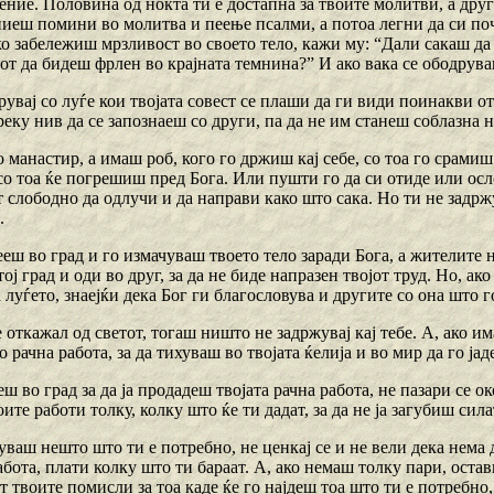
ние. Половина од ноќта ти е достапна за твоите молитви, а друг
пиеш помини во молитва и пеење псалми, а потоа легни да си поч
о забележиш мрзливост во своето тело, кажи му: “Дали сакаш да 
от да бидеш фрлен во крајната темнина?” И ако вака се ободрува
рувај со луѓе кои твојата совест се плаши да ги види поинакви о
еку нив да се запознаеш со други, па да не им станеш соблазна н
о манастир, а имаш роб, кого го држиш кај себе, со тоа го срами
 со тоа ќе погрешиш пред Бога. Или пушти го да си отиде или осл
т слободно да одлучи и да направи како што сака. Но ти не задржу
.
еш во град и го измачуваш твоето тело заради Бога, а жителите н
ој град и оди во друг, за да не биде напразен твојот труд. Ho, а
луѓето, знаејќи дека Бог ги благословува и другите со она што 
е откажал од светот, тогаш ништо не задржувај кај тебе. А, ако и
 рачна работа, за да тихуваш во твојата ќелија и во мир да го јад
еш во град за да ја продадеш твојата рачна работа, не пазари се о
оите работи толку, колку што ќе ти дадат, за да не ја загубиш сила
уваш нешто што ти е потребно, не ценкај се и не вели дека нема 
бота, плати колку што ти бараат. А, ако немаш толку пари, остави
т твоите помисли за тоа каде ќе го најдеш тоа што ти е потребно