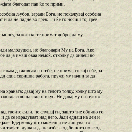
Божјата благодат пак ќе те прими.
 особена љубов, заради Бога, не покажувај особена
т и да не падне во грев. Ти ќе го носиш тој грев
 многу, за кога ќе те примат добро, да му
 биди малодушен, но благодари Му на Бога. Ако
ебе да ја имаш оваа немоќ, отколку да бидеш во
 сакам да живеам со тебе, не примај го кај себе, за
ради една скришна работа, пружи му начин за да
на храната: давај му на телото толку, колку што му
задоволство на својот вкус. Не давај му на телото
над твоите сили, не слушај ги, зашто тие обично го
 и да се израдуваат над него. Јади еднаш на ден и
е јаде. Бдеј колку што можеш и не лишувај го
чи твојата душа и да не избега од бојното поле од