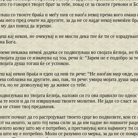
што го говорел твојот брат за тебе, покај се за своите гревови и 
уваш со твоите браќа и меѓу нив се наоѓа некој према кого имаш
а него пред очите на другите, за да не се најде некој немоќен бра
 му дал повод да згреши.
деш кај некои, не очекувај и не мисли дека тие ќе ти се израдуваат
на Бога.
бземе некаква немоќ додека се подвизуваш во својата ќелија, не
војата душа се измачува од тоа, речи ѝ: “Зарем не е подобро за т
војата душа тогаш ќе се успокои.
еш кај некои браќа и еден од нив ти рече: “Не наоѓам мир овде, но
еш соблазна на другите, ако, пак, ти рече: умира мојата душa за
га, но не дозволувај му да живее со тебе.
подвизуваш во твојата ќелија, наложи си го ова правило по однос 
а те носи и да ги извршуваш твоите молитви. Не јади со сласт за 
а не стане твој предавник.
ните почнат да го растројуваат твоето срце во подвизите, кои се 
от на нешто, за што тој нема сили за да им падне во нивните раце
телото колку што му е потребно, а престанувај кога најмногу ти с
а што му е потребно. Моли се разумно со мерка, за да не се помра