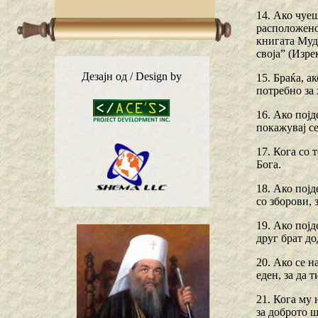
14. Ако чуеш
расположено 
книгата Муд
своја” (Изрек
Дезајн од / Design by
15. Браќа, а
потребнo зa 
16. Ако појд
покажувај се
17. Кога со 
Бога.
18. Ако појд
со зборови, 
19. Ако појд
друг брат до
20. Ако се н
еден, за да 
21. Кога му 
за доброто ш