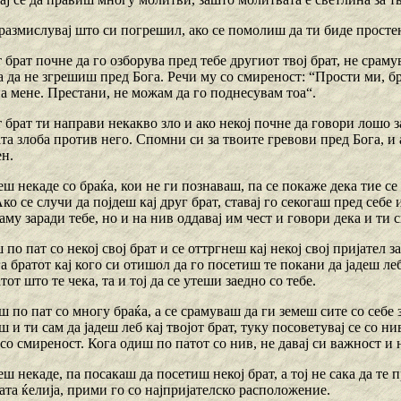
 размислувај што си погрешил, ако се помолиш да ти биде простен
т брат почне да го озборува пред тебе другиот твој брат, не сраму
за да не згрешиш пред Бога. Речи му со смиреност: “Прости ми, б
а мене. Престани, не можам да го поднесувам тоа“.
т брат ти направи некакво зло и ако некој почне да говори лошо за
та злоба против него. Спомни си за твоите гревови пред Бога, и 
ен.
еш некаде со браќа, кои не ги познаваш, па се покаже дека тие се
ко се случи да појдеш кај друг брат, ставај го секогаш пред себе
таму заради тебе, но и на нив оддавај им чест и говори дека и ти
 по пат со некој свој брат и се оттргнеш кај некој свој пријател з
га братот кај кого си отишол да го посетиш те покани да јадеш леб 
от што те чека, та и тој да се утеши заедно со тебе.
ш по пат со многу браќа, а се срамуваш да ги земеш сите со себе 
ш и ти сам да јадеш леб кај твојот брат, туку посоветувај се со н
со смиреност. Кога одиш по патот со нив, не давај си важност и
еш некаде, па посакаш да посетиш некој брат, а тој не сака да те
јата ќелија, прими го со најпријателско расположение.