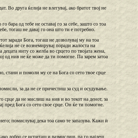
т. Во друга ќелија не влегувај, ако братот твој не
го бара од тебе не оставај го за себе, зашто со тоа
ебе, тогаш не давај го она што ти е потребно.
тот заради Бога, тогаш не дозволувај му на тоа
а ќелија не се вознемирувај поради жалоста на
за децата ниту со желба во срцето пo твојата жена,
кој од нив не ќе може да ти помогне. Па зарем затоа
о, стани и помоли му се на Бога со сето твое срце
помисли, за да не се причестиш за суд и осудување.
о срце да не мислиш на нив и во текот на денот, за
ј пред Бога со сето свое срце. Он ќе ти помогне.
его; помислувај дека тоа само те запазува. Кажи ѝ
ткако добро се испиташ и размислиш, па го најдеш