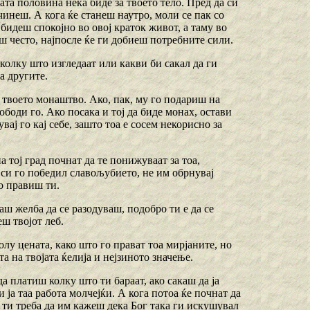
ата половина нека биде за твоето тело. Пред да си
инеш. А кога ќе станеш наутро, моли се пак со
бидеш спокојно во овој краток живот, а таму во
ш често, најпосле ќе ги добиеш потребните сили.
тколку што изгледаат или какви би сакал да ги
а другите.
ш твоето монаштво. Ако, пак, му го подариш на
ободи го. Ако посака и тој да биде монах, остави
вај го кај себе, зашто тоа е сосем некорисно за
а тој град почнат да те понижуваат за тоа,
ко си го победил славољубието, не им обрнувај
го правиш ти.
маш желба да се разодуваш, подобро ти е да се
еш твојот леб.
колу цената, како што го прават тоа мирјаните, но
та на твојата ќелија и нејзиното значење.
да платиш колку што ти бараат, ако сакаш да ја
 ја таа работа молчејќи. А кога потоа ќе почнат да
, ти треба да им кажеш дека Бог така ги искушувал