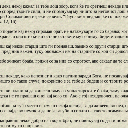
 дека некој кажал за тебе лош збор, кога ќе го сретнеш некаде или
според твоите сили, и не спомнувај му ништо за неговиот лош зб
ри Соломонови изреки се вели: “Глупавиот веднаш ќе го покаже г
. 12, 16).
ко појдете кај некој сиромав брат, не натажувајте го со барања; ко
xpaнa, а она што ќе ви остане оставете му го нему; бидете задово
еш кај некои старци што ги познаваш, заедно со други старци шт
 пред нив важен, туку овозможи им на старците со кои си дошол
тебе живеат браќа, грижи се за нив со строгост, ако сакаат да те 
еш некаде, како непознат и како патник заради Бога, не посакувај
зашто во таков случај покорисно е за тебе да бидеш и со твоите р
еш во планина да живееш таму со манастирските браќа, таму каде
дека не го прашаш оној кај кого си. Ако е тој незадоволен, не ожа
аоѓаш на туѓо место и земеш некоја ќелија, за да живееш во неа, н
ти се најде во немоќ и да не ја загубиш силата на твоето осамувањ
направиш некое добро на твојот брат, не повикувај го да ти помага
то си му го направил.