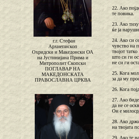
22. Ако појд
те повика.
23. Ако тиху
ќе ја наруши
24. Ако си с
г.г. Стефан
чувство на п
Архиепископ
твојот татко
Охридски и Македонски ОА
што си ги ос
на Јустинијана Прима и
не си ги ост
Митрополит Скопски
ПОГЛАВАР НА
25. Кога мол
МАКЕДОНСКАТА
за да му про
ПРАВОСЛАВНА ЦРКВА
26. Кога пој
27. Ако биде
да не се оск
Он е милоср
28. Ако држи
на твојата п
29. Ако те н