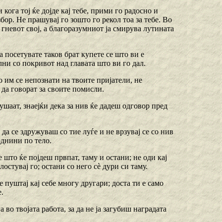
 кога тој ќе дојде кај тебе, прими го радосно и
ор. Не прашувај го зошто го рекол тоа за тебе. Во
невот свој, а благоразумниот ја смирува лутината
га посетувате таков брат купете се што ви е
лни со покривот над главата што ви го дал.
о им се непознати на твоите пријатели, не
 да говорат за своите помисли.
слушаат, знаејќи дека за нив ќе дадеш одговор пред
 да се здружуваш со тие луѓе и не врзувај се со нив
однини пo тело.
 што ќе појдеш првпат, таму и остани; не оди кај
лостувај го; остани со него сѐ дури си таму.
е пуштај кај себе многу другари; доста ти е само
е.
 во твојата работа, за да не ја загубиш наградата