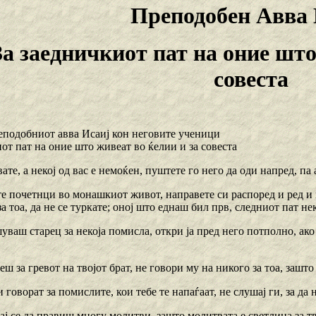
Преподобен Авва 
За заедничкиот пат на оние што
совеста
еподобниот авва Исаиј кон неговите ученици
от пат на оние што живеат во ќелии и за совеста
вате, а некој од вас е немоќен, пуштете го него да оди напред, па 
те почетнци во монашкиот живот, направете си распоред и ред и в
за тоа, да не се туркате; оној што еднаш бил прв, следниот пат не
уваш старец за некоја помисла, откри ја пред него потполно, ако 
уеш за гревот на твојот брат, не говори му на никого за тоа, зашто 
и говорат за помислите, кои тебе те напаѓаат, не слушај ги, за да 
ј се да правиш многу молитви, зашто молитвата е светлина за тв