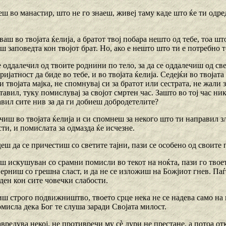
еш во манастир, што не го знаеш, живеј таму каде што ќе ти одреда
ваш во твојата ќелија, а братот твој побара нешто од тебе, тоа што 
ш заповедта кон твојот брат. Но, ако е нешто што ти е потребно т
е оддалечил од твоите роднини пo тело, за да се оддалечиш од све
ријатност да биде во тебе, и во твојата ќелија. Седејќи во твојат
 и твојата мајка, не спомнувај си за братот или сестрата, не жали 
тавил, туку помислувај за својот смртен час. Зашто во тој час ни
авил сите нив за да ги добиеш добродетелите?
чиш во твојата ќелија и си спомнеш за некого што ти направил зл
сти, и помислата за одмазда ќе исчезне.
деш да се причестиш со светите тајни, пази се особено од своите 
ш искушуван со срамни помисли во текот на ноќта, пази го твоет
верниш со грешна сласт, и да не се изложиш на Божјиот гнев. Паѓа
ден кон сите човечки слабости.
ш строго подвижништво, твоето срце нека не се надева само на н
омисла дека Бог те слуша заради Својата милост.
авредува некој, не противречи му сѐ дури не престане, а потоа о