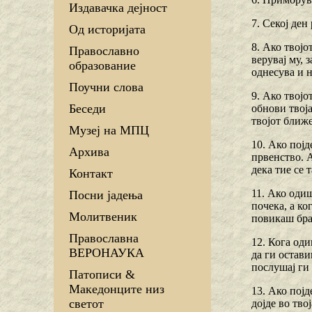
Издавачка дејност
7. Секој ден
Од историјата
8. Ако твојо
Православно
верувај му, 
образование
однесува и н
Поучни слова
9. Ако твојо
Беседи
обнови твоја
твојот ближ
Музеј на МПЦ
10. Ако појд
Архива
првенство. А
дека тие се 
Контакт
11. Ако одиш
Посни јадења
почека, а ко
Молитвеник
повикаш брат
Православна
12. Кога оди
ВЕРОНАУКА
да ги остави
послушај ги 
Патописи &
Македонците низ
13. Ако појд
светот
дојде во тво