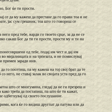
о, Бог ќе ти прости.
вај се да му кажеш да престане да го прави тоа и не
рате, јас сум грешник; тоа што го говориш се
 него пред тебе, варди го твоето срце, за да не се
ако сакаш Бог да ти ги прости, прости му и ти на
 понесовршени од тебе, подај им чест и дај им
 и во мијалницата и на трпезата, и не помислувај
 си примен заради нив.
а да го посетиш, па му кажеш на тој свој брат да те
со него, не ставај залак во својата уста пред да го
затоа што се многумина, гледај да не ги презреш и
ив како треба да постапиш, па што ќе ти кажат,
 не одбегнувај од своето послушание.
 прими, кога ќе го видиш другпат да патува или да