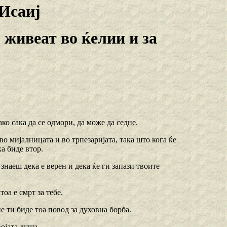
Исаиј
 живеат во ќелии и за
ако сака да се одмори, да може да седне.
о мијалницата и во трпезаријата, така што кога ќе
ка биде втор.
знаеш дека е верен и дека ќе ги запази твоите
тоа е смрт за тебе.
не ти биде тоа повод за духовна борба.
ојата душа.