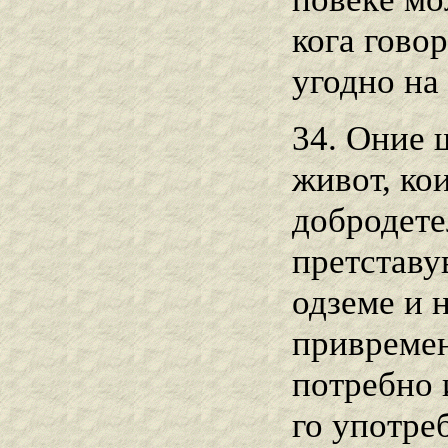
кога гово
угодно на 
34. Оние 
живот, ко
добродетел
претставу
одземе и 
привремен
потребно 
го употре