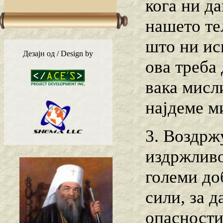
кога ни да
нашето тел
што ни ис
Дезајн од / Design by
ова треба 
вака мисли
најдеме м
3. Воздрж
издржливо
големи до
сили, за 
опасности