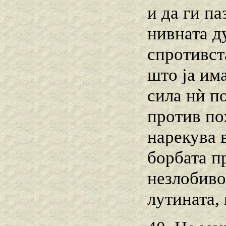
и да ги па
нивната д
спротивста
што ја има
сила нѝ п
против по
нарекува 
борбата п
незлобиво
лутината, 