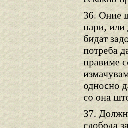
36. Оние ш
пари, или 
бидат зад
потреба да
правиме с
измачувам
односно д
со она шт
37. Должно
слобода з