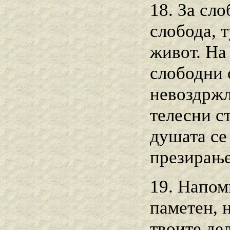
18. За сл
слобода, 
живот. На
слободни 
невоздржл
телесни с
душата се 
презирање
19. Напом
паметен, н
твоите де