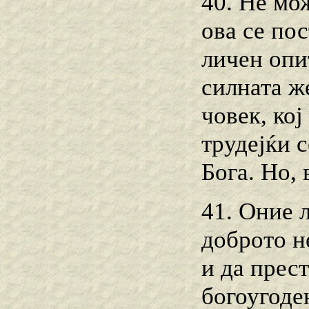
40. Не мо
ова се по
личен опи
силната ж
човек, кој
трудејќи 
Бога. Но, 
41. Оние 
доброто не
и да прест
богоугоден