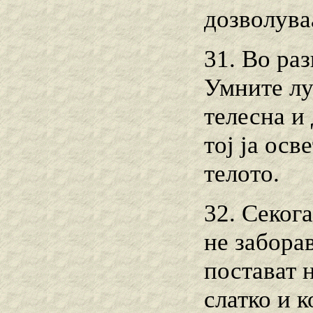
дозволуваа
31. Во раз
Умните лу
телесна и
тој ја осв
телото.
32. Секога
не заборав
постават н
слатко и к