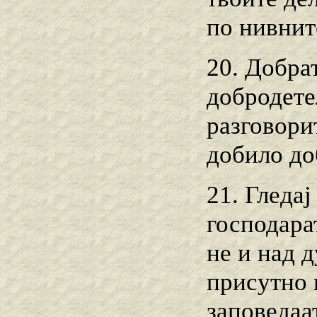
по нивнит
20. Добра
добродетел
разговори
добило до
21. Гледај
господарат
не и над 
присутно в
заповедаа