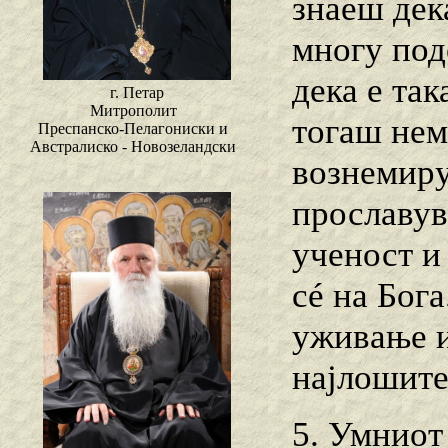
знаеш дек
многу под
дека е так
г. Петар
Митрополит
тогаш нем
Преспанско-Пелагониски и
Австралиско - Новозеландски
вознемиру
прославув
ученост и
сé на Бога
уживање и
најлошите
5. Умниот