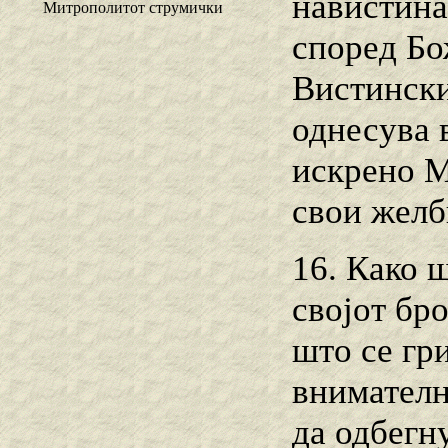
навистина
Митрополитот струмички
според Бо
Вистински
однесува 
искрено М
свои желби
16. Како 
својот бро
што се гр
внимателн
да одбегну