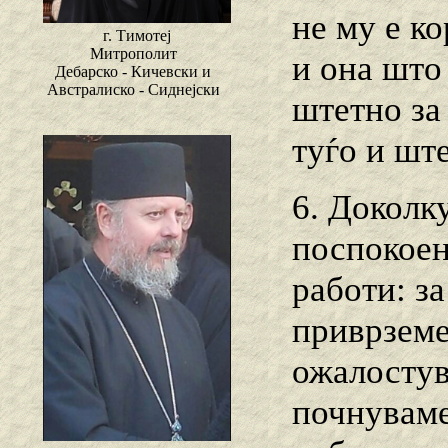
не му е ко
г. Тимотеј
Митрополит
и она што
Дебарско - Кичевски и
Австралиско - Сиднејски
штетно за 
туѓо и шт
6. Доколк
поспокоен
работи: за
приврземе
ожалостув
почнуваме