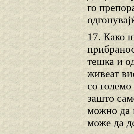
го препор
одгонувај
17. Како 
прибранос
тешка и о
живеат ви
со големо
зашто само
можно да г
може да д