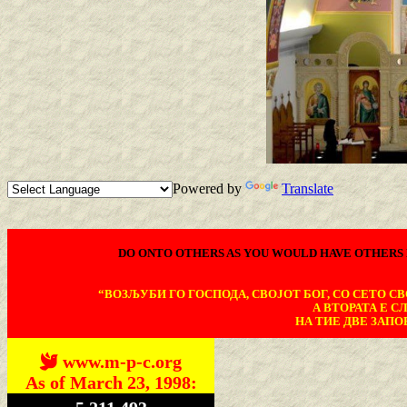
Powered by
Translate
DO ONTO OTHERS AS YOU WOULD HAVE OTHERS 
“ВОЗЉУБИ ГО ГОСПОДА, СВОЈОТ БОГ, СО СЕТО СВО
А ВТОРАТА Е С
НА ТИЕ ДВЕ ЗАПОВ
www.m-p-c.org
As of March 23, 1998: