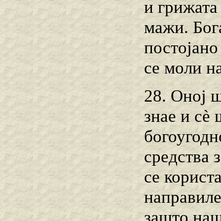
и грижата
мажи. Бог
постојано
се моли н
28. Оној 
знае и сѐ 
богоугодн
средства з
се користа
направиле
зашто наш