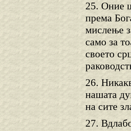
25. Оние 
према Бога
мислење з
само за то
своето ср
раководст
26. Никак
нашата ду
на сите зл
27. Вдлаб