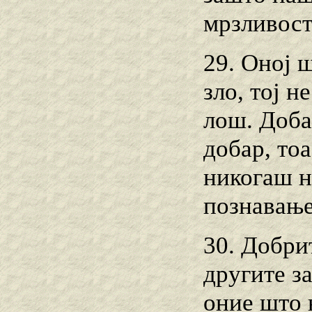
мрзливост
29. Оној 
зло, тој н
лош. Добар
добар, тоа
никогаш н
познавање
30. Добри
другите з
оние што 