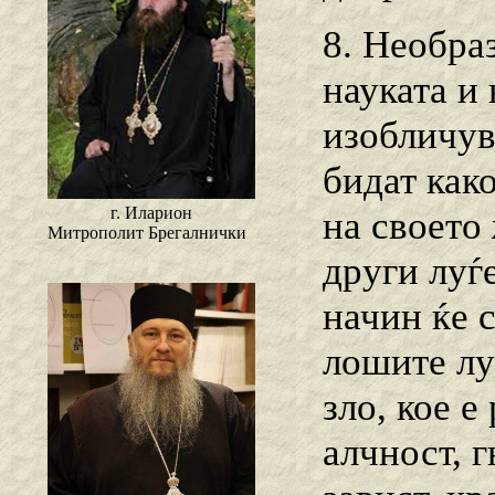
8. Необра
науката и 
изобличув
бидат как
г. Иларион
на своето
Митрополит Брегалнички
други луѓе
начин ќе с
лошите лу
зло, кое е
алчност, 