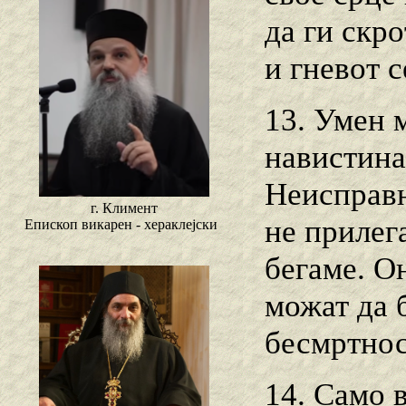
да ги скро
и гневот с
13. Умен м
навистина
Неисправн
г. Климент
не прилег
Епископ викарен - хераклејски
бегаме. О
можат да 
бесмртнос
14. Само 