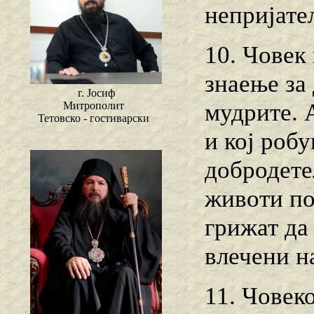
непријате
10. Човек 
знаење за
г. Јосиф
мудрите. А
Митрополит
Тетовско - гостиварски
и кој робу
добродете
животи по
грижат да
влечени н
11. Човеко