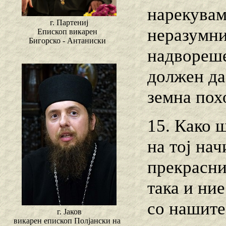
нарекувам
г. Партениј
неразумни
Епископ викарен
Бигорско - Антаниски
надвореше
должен да 
земна похо
15. Како 
на тој нач
прекрасни
така и ни
со нашите
г. Јаков
викарен епископ Полјански на