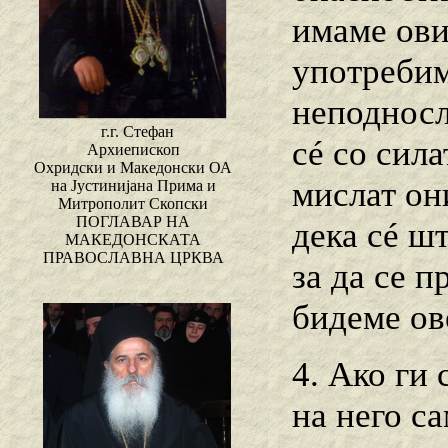
имаме ови
употребим
неподносл
г.г. Стефан
сé со сила
Архиепископ
Охридски и Македонски ОА
мислат они
на Јустинијана Прима и
Митрополит Скопски
ПОГЛАВАР НА
дека сé ш
МАКЕДОНСКАТА
ПРАВОСЛАВНА ЦРКВА
за да се 
бидеме ов
4. Ако ги
на него с