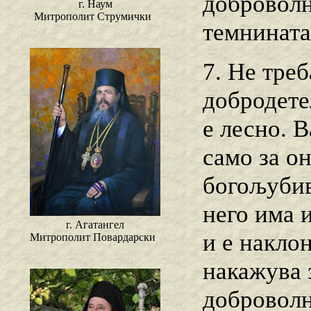
доброволн
г. Наум
Митрополит Струмички
темнината
7. Не тре
добродетел
е лесно. В
само за о
богољубив
него има 
г. Агатангел
и е накло
Митрополит Повардарски
накажува з
доброволн