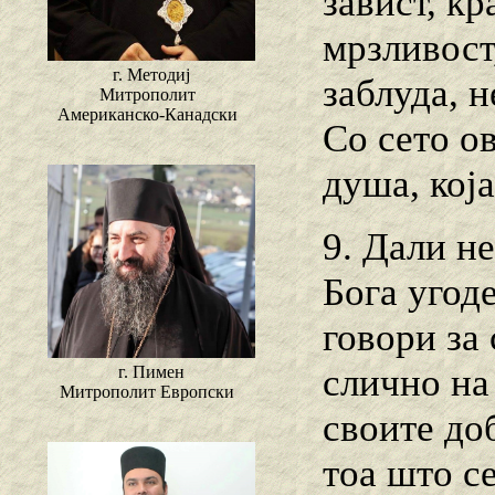
завист, кр
мpзливост,
г. Методиј
заблуда, 
Митрополит
Американско-Канадски
Со сето о
душа, која
9. Дали н
Бога угоде
говори за 
слично на
г. Пимен
Митрополит Европски
своите до
тоа што с