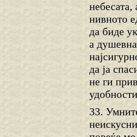
небесата, 
нивното е
да биде у
а душевнат
најсигурн
да ја спа
не ги прив
удобности
33. Умните
неискусни
повеќе мол