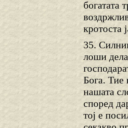
богатата т
воздржлив
кротоста 
35. Силни
лоши дела,
господара
Бога. Тие 
нашата сл
според да
тој е поси
секакво п