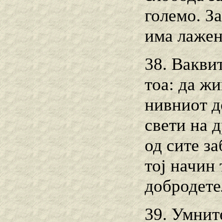
големо. З
има лажен
38. Ваквит
тоа: да ж
нивниот д
свети на д
од сите з
тој начин 
добродете
39. Умнит