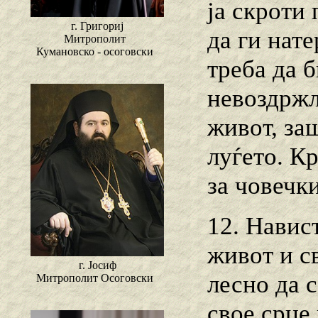
ја скроти
г. Григориј
да ги нате
Митрополит
Кумановско - осоговски
треба да 
невоздржл
живот, заш
луѓето. К
за човечк
12. Навис
живот и св
г. Јосиф
лесно да с
Митрополит Осоговски
свое срце 