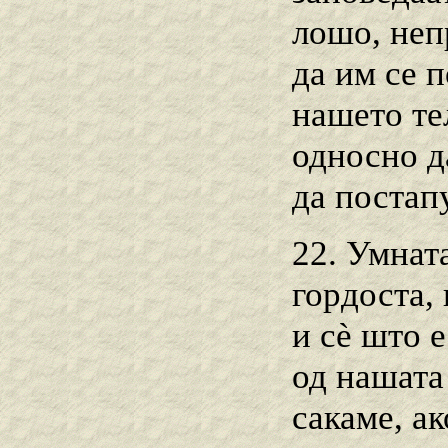
лошо, неп
да им се 
нашето те
односно д
да постап
22. Умната
гордоста,
и сѐ што е
од нашата
сакаме, а