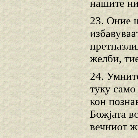
нашите ни
23. Оние 
избавуваа
претпазли
желби, тие
24. Умнит
туку само
кон позна
Божјата во
вечниот ж