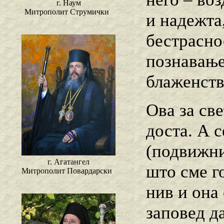
г. Наум
Митрополит Струмички
и надежта,
бестрасно
познавање
блаженств
Ова за све
доста. А с
(подвижни
г. Агатангел
што сме г
Митрополит Повардарски
нив и она
заповед д