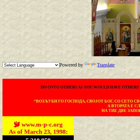
Powered by
Translate
DO ONTO OTHERS AS YOU WOULD HAVE OTHERS 
“ВОЗЉУБИ ГО ГОСПОДА, СВОЈОТ БОГ, СО СЕТО СВО
А ВТОРАТА Е С
НА ТИЕ ДВЕ ЗАПОВ
www.m-p-c.org
As of March 23, 1998: