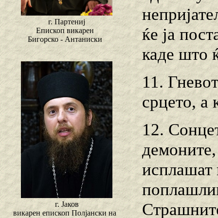
непријате
г. Партениј
ќе ја пос
Епископ викарен
Бигорско - Антаниски
каде што 
11. Гневот
срцето, а 
12. Сонцет
демоните, 
исплашат 
поплашлив
Страшните
г. Јаков
викарен епископ Полјански на