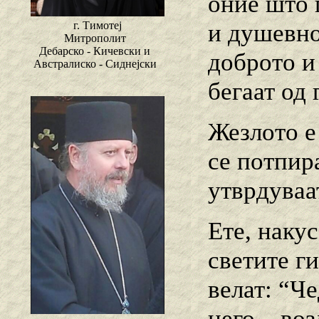
оние што 
и душевно
г. Тимотеј
Митрополит
Дебарско - Кичевски и
доброто и
Австралиско - Сиднејски
бегаат од
Жезлото е
се потпира
утврдуваа
Ете, накус
светите г
велат: “Че
него – во