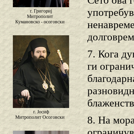
Сето ова 
употребув
г. Григориј
Митрополит
ненавреме
Кумановско - осоговски
долговрем
7. Кога д
ги ограни
благодарн
разновидн
блаженств
г. Јосиф
8. На мор
Митрополит Осоговски
ограничув