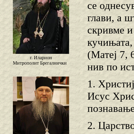
се однесу
глави, а ш
скривме и
кучињата,
(Матеј 7, 
г. Иларион
Митрополит Брегалнички
нив по ист
1. Христи
Исус Хрис
познавање
2. Царств