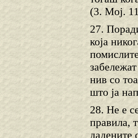
(3. Moj. 11
27. Порад
која нико
помислите 
забележат
нив со то
што ја нап
28. Не е 
правила, 
дадените 