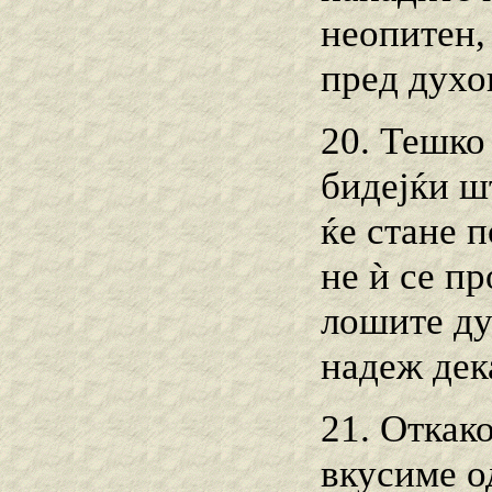
неопитен,
пред духо
20. Тешко
бидејќи ш
ќе стане 
не ѝ се п
лошите ду
надеж дек
21. Откак
вкусиме о