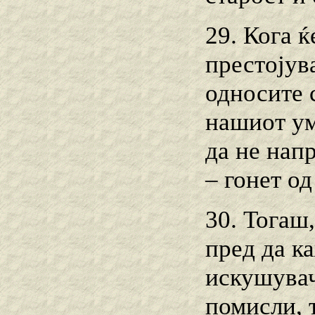
29. Кога 
престојува
односите 
нашиот ум
да не нап
– гонет о
30. Тогаш
пред да к
искушувач
помисли, 