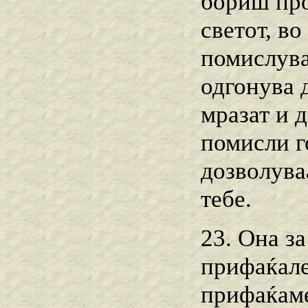
бориш прот
светот, в
помислувај
одгонува 
мразат и д
помисли г
дозволува
тебе.
23. Она з
прифаќале
прифаќаме