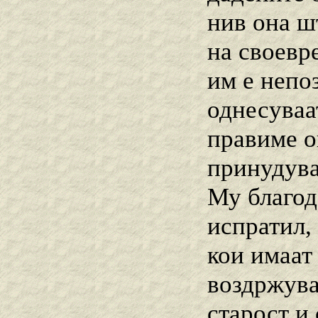
нив она ш
на своевр
им е непо
однесуваа
правиме о
принудува
Му благод
испратил,
кои имаат
воздржува
старост и 