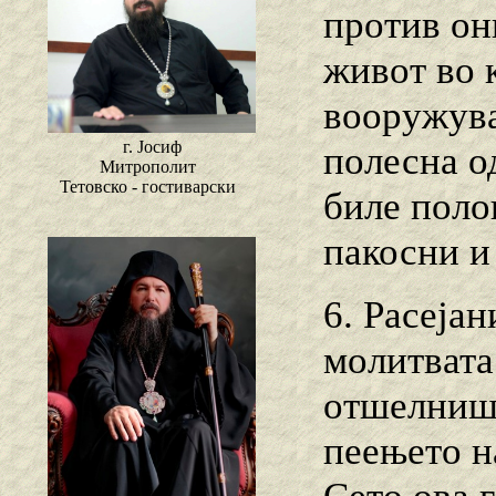
против он
живот во 
вооружува
г. Јосиф
полесна од
Митрополит
Тетовско - гостиварски
биле поло
пакосни и
6. Расеја
молитвата.
отшелништ
пеењето н