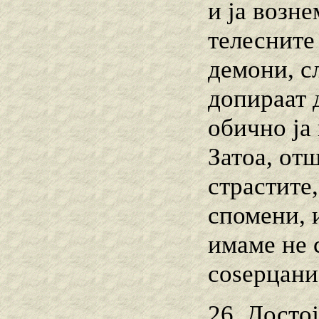
и ја возн
телесните
демони, с
допираат 
обично ја
Затоа, от
страстите
спомени, 
имаме не 
соѕерцани
26. Досто