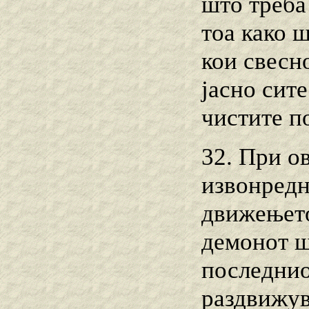
што треба
тоа како 
кои свесн
јасно сите
чистите по
32. При о
извонредн
движењето
демонот ш
последниот
раздвижув