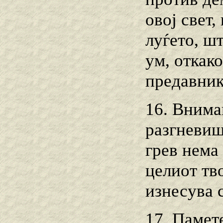
овој свет,
луѓето, ш
ум, откако
предавник
16. Внимав
разгневиш 
грев нема
целиот тво
изнесува 
17. Памет