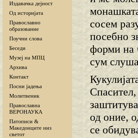
Издавачка дејност
монашката
Од историјата
сосем раз
Православно
образование
посебно з
Поучни слова
форми на 
Беседи
Музеј на МПЦ
сум слуша
Архива
Кукулијат
Контакт
Посни јадења
Спасител,
Молитвеник
заштитува
Православна
ВЕРОНАУКА
од оние, о
Патописи &
се обидув
Македонците низ
светот