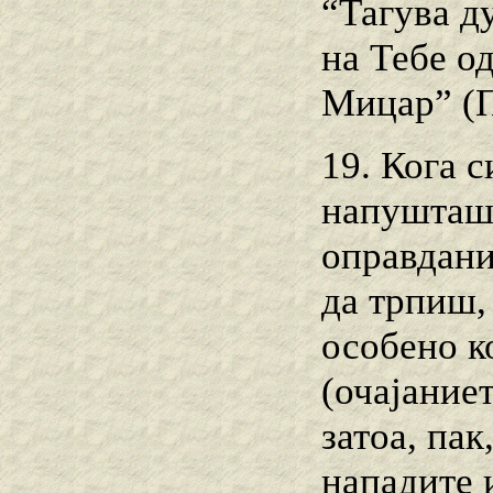
“Тагува д
на Тебе од
Мицар” (Пс
19. Кога с
напушташ 
оправдани
да трпиш,
особено к
(очајаниет
затоа, пак
нападите 