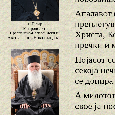
Апалавот 
преплетув
г. Петар
Митрополит
Христа, К
Преспанско-Пелагониски и
Австралиско - Новозеландски
пречки и 
Појасот со
секоја неч
се допира 
А милотот 
свое ја но