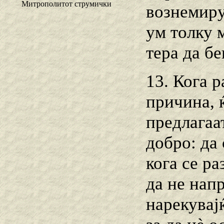
Митрополитот струмички
вознемиру
ум толку м
тера да бе
13. Кога 
причина, 
предлагаа
добро: да
кога се ра
да не нап
нарекувај