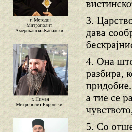
вистинско
3. Царств
г. Методиј
Митрополит
дава сооб
Американско-Канадски
бескрајни
4. Она што
разбира, к
придобие.
а тие се р
г. Пимен
Митрополит Европски
чувството,
5. Со отш