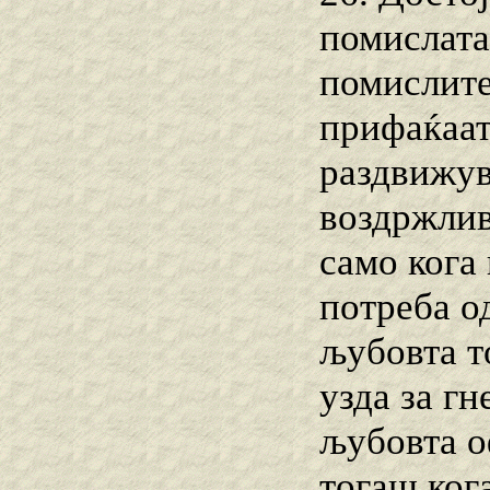
помислата
помислите
прифаќаат
раздвижув
воздржлив
само кога
потреба о
љубовта то
узда за гн
љубовта о
тогаш кога