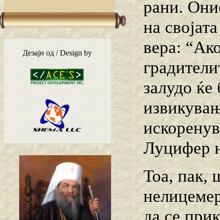
рани. Они
на својата
вера: “Ако
Дезајн од / Design by
градителит
залудо ќе 
извикувањ
искоренува
Луцифер н
Тоа, пак, 
нелицемер
да се при