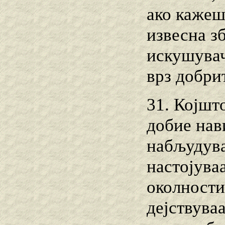
ако кажеш
извесна з
искушувач
врз добри
31. Којшт
добие нав
набљудува
настојува
околности
дејствуваа