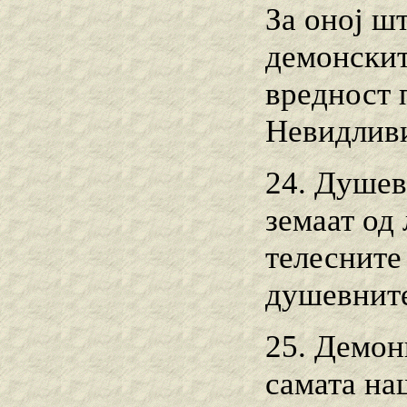
За оној ш
демонскит
вредност п
Невидливи
24. Душев
земаат од
телесните
душевните
25. Демон
самата наш