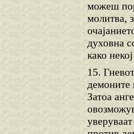
можеш пор
молитва, 
очајанието
духовна со
како неко
15. Гнево
демоните 
Затоа анге
овозможув
уверуваат
против де