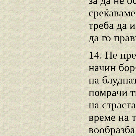
за да нѐ о
среќаваме
треба да 
да го пра
14. Не пре
начин борб
на блудна
помрачи т
на страста
време на т
вообразба 