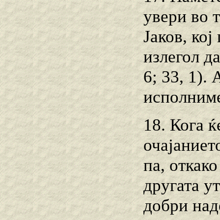
увери во 
Јаков, кој
излегол да
6; 33, 1).
исполниме
18. Кога 
очајанието
па, откак
другата у
добри над