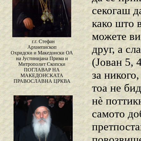
секогаш да
како што 
можете ви
г.г. Стефан
друг, а сл
Архиепископ
Охридски и Македонски ОА
на Јустинијана Прима и
(Јован 5, 
Митрополит Скопски
ПОГЛАВАР НА
за никого,
МАКЕДОНСКАТА
ПРАВОСЛАВНА ЦРКВА
тоа не би
нѐ поттик
самото доб
претпоста
повозвише