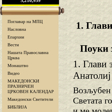
5,210,959
Поглавар на МПЦ
1. Глав
Насловна
Епархии
Вести
Поуки 
Нашата Православна
Црква
1. Глави
Монаштво
Анатолиј
Видео
МАКЕДОНСКИ
ПРАЗНИЧЕН
Возљубен 
ЦРКОВЕН КАЛЕНДАР
Светата г
Македонски Светители
БИБЛИЈА
и ме моле