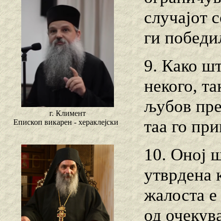
случајот 
ги победи
9. Како ш
некого, т
љубов пре
г. Климент
таа го пр
Епископ викарен - хераклејски
10. Оној ш
утврдена 
жалоста е
од очекув