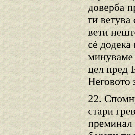
доверба п
ги ветува
вети нешт
сѐ додека 
минуваме 
цел пред 
Неговото 
22. Спомну
стари грев
преминал 