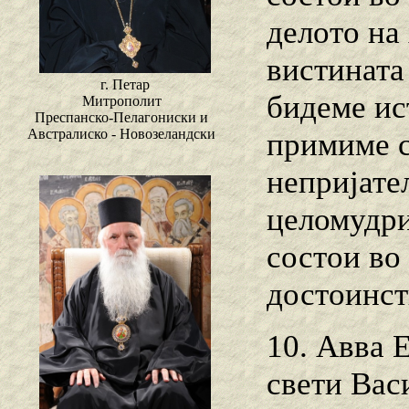
делото на
вистината
г. Петар
бидеме ис
Митрополит
Преспанско-Пелагониски и
Австралиско - Новозеландски
примиме с
непријател
целомудри
состои во
достоинст
10. Авва 
свети Вас