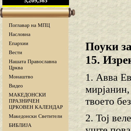
5,209,365
Поглавар на МПЦ
Насловна
Поуки з
Епархии
Вести
15. Изре
Нашата Православна
Црква
1. Авва Е
Монаштво
Видео
мирјанин,
МАКЕДОНСКИ
твоето бе
ПРАЗНИЧЕН
ЦРКОВЕН КАЛЕНДАР
2. Тој вел
Македонски Светители
БИБЛИЈА
уште пова