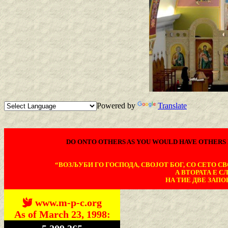
Powered by
Translate
DO ONTO OTHERS AS YOU WOULD HAVE OTHERS 
“ВОЗЉУБИ ГО ГОСПОДА, СВОЈОТ БОГ, СО СЕТО СВО
А ВТОРАТА Е С
НА ТИЕ ДВЕ ЗАПОВ
www.m-p-c.org
As of March 23, 1998: