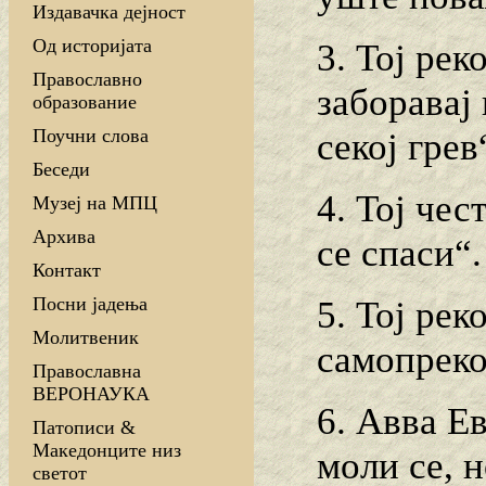
Издавачка дејност
Од историјата
3. Тој рек
Православно
заборавај 
образование
Поучни слова
секој грев
Беседи
4. Тој чес
Музеј на МПЦ
Архива
се спаси“.
Контакт
Посни јадења
5. Тој рек
Молитвеник
самопреко
Православна
ВЕРОНАУКА
6. Авва Е
Патописи &
Македонците низ
моли се, н
светот