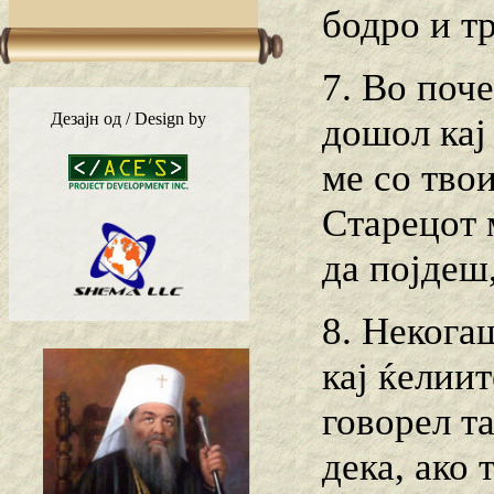
бодро и т
7. Во поч
Дезајн од / Design by
дошол кај
ме со тво
Старецот 
да појдеш
8. Некога
кај ќелии
говорел т
дека, ако 