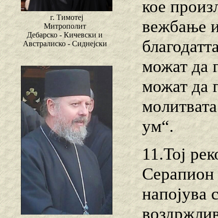
кое произ
г. Тимотеј
вежбање и
Митрополит
Дебарско - Кичевски и
благодатт
Австралиско - Сиднејски
можат да 
можат да 
молитвата 
ум“.
11.Тој ре
Серапион 
напојува с
воздржлив