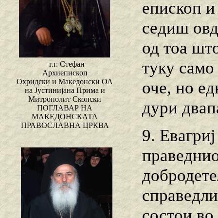
епископ и
седиш овд
од тоа шт
туку само 
г.г. Стефан
Архиепископ
Охридски и Македонски ОА
оче, но ед
на Јустинијана Прима и
Митрополит Скопски
дури двапа
ПОГЛАВАР НА
МАКЕДОНСКАТА
ПРАВОСЛАВНА ЦРКВА
9. Евагри
праведнио
добродете
справедли
состои во