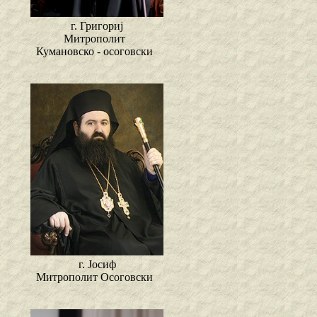
г. Григориј
Митрополит
Кумановско - осоговски
г. Јосиф
Митрополит Осоговски