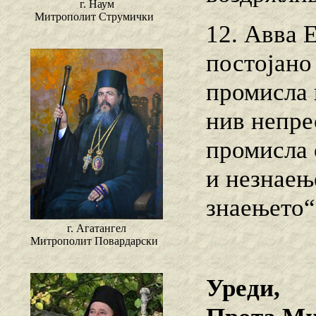
г. Наум
Митрополит Струмички
12. Авва 
постојано
промисла 
нив непре
промисла 
и незнаењ
знаењето“
г. Агатангел
Митрополит Повардарски
Уреди,