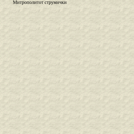
Митрополитот струмички