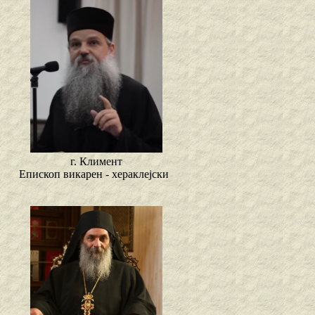
г. Климент
Епископ викарен - хераклејски