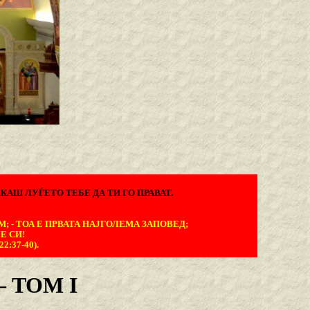
КАШ ЛУЃЕТО ТЕБЕ ДА ТИ ГО ПРАВАТ.
М; - ТОА Е ПРВАТА НАЈГОЛЕМА ЗАПОВЕД;
Е СИ!
:37-40).
 TOM I