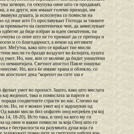
тува затвори, ги откупува оние што ги продаваат,
ш, а на други, кои имааат големи приходи, им
 измамува душата, ја исполнува со помисли на
о од оние што Го прославуваат Господа за таквите
и за примањето на свештенички чин, да замислуваат
а одбегне да биде избран за иден свештеник, па
почнува со оние што не го примаат да се препира и
есело и со благодарност, а некои од неговите
дот. Меѓутоа, како што се враќаат тие мисли
стени мисли го бразди воздухот во ќелијата, пушта
од умот. Но, ние, кои се молиме да бидат уништени
е со немаштијата. Светиот апостол Павле пишува:
онесеме. Hо, кога ќе имаме храна и облекло, со
ели апостолот дека “коренот на сите зла е
о фрлаат умот во пропаст. Зашто, како што мислата
а кај жедниот, така и помислата за парите и
с поради соодветните страсти во нас. Слично на
сли. Ho, не е можно умот кој е задушуван од
. Од вакви мисли бил опфатен оној несреќен ум кој
 14, 18-20). Исто така, и оној на кого му ги
ена од овие и вакви помисли за која Оној што го
лека е бестрасноста на разумната душа која ги
се задржуваат помислите за светските работи кои