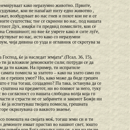
ознемируваат како неразумно животно. Првите,
 осудување, кои не напаѓаат ниту едно животно ,
жат, возбудуваат во нас гнев и похот кои не и се
ните суштества; тие се скриени во нас, под нашата
етиот Дух, имајќи ги предвид помислите, кои се
и на Севишниот; но вие ќе умрете како и сите луѓе,
дејствуват во нас, исто како со неразумни
ум, чија дивина со узда и оглавник се скротува за
Господ, ќе ја наследат земјата“.(Псал. 36, 15),
о ти ја вложиле демонските сили; потруди се да
ам да ти кажам. На пример, ти испратиле
самата помисла за златото – како на злато само по
Дали е грешен умот? Но, како може да биде грешен
што е тоа тогаш, создадено? Па така, останува да се
та суштина на предметот, ни во поимот за него, туку
с во согласност со нашата слободна волја која го
ласти и страсти не се забранети и законот Божји ни
и ќе ја испитуваш твојата помисла, грешната
агоре окрилувана со ваквото знаење.
со помошта на својата моќ, тогаш земи си и ти
 и демоните имаат пристап во нашиот свет, зошто
е повеќе кон Бога отколку што се, а ни на ум не