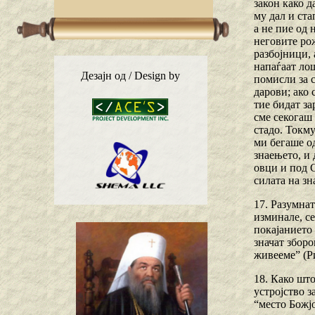
закон како д
му дал и ста
а не пие од 
неговите рож
разбојници, 
напаѓаат лош
Дезајн од / Design by
помисли за с
дарови; ако 
тие бидат за
сме секогаш 
стадо. Токму
ми бегаше од
знаењето, и 
овци и под С
силата на зн
17. Разумнат
изминале, с
покајанието 
значат зборо
живееме” (Ри
18. Како што
устројство з
“место Божјо