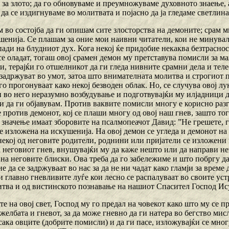
за злото; да го обновуваме и преумножуваме духовното знаење, 
 да се издигнуваме во молитвата и појасно да ја гледаме светлин
ум во состојба да ги опишам сите злосторства на демоните; срам 
шенија. Се плашам за оние мои наивни читатели, кои не минувал
ади на блудниот дух. Кога некој ќе придобие некаква безтраснос
е оладат, тогаш овој срамен демон му претставува помисли за м
и, терајќи го отшелникот да ги гледа нивните срамни дела и тел
задржуват во умот, затоа што внимателната молитва и строгиот п
го прогонуваат како некој безводен облак. Но, се случува овој лу
и во него неразумно возбудување и подготвувајќи му илјадници д
и да ги објавувам. Против ваквите помисли многу е корисно раз
 против демонот, кој се плаши многу од овој наш гнев, зашто т
значење имаат зборовите на псалмопеачот Давид: ”Не грешете, гне
е изложена на искушенија. На овој демон се угледа и демонот н
некој од неговите родители, роднини или пријатели се изложени
а неговиот гнев, внушувајќи му да каже нешто или да направи н
на неговите блиски. Ова треба да го забележиме и што побргу да
е да се задржуваат во нас за да не ни чадат како гламји за врем
 главно гневливите луѓе кои лесно се распалуваат во своите уст
итва и од вистинското познавање на нашиот Спасител Господ Ис
е на овој свет, Господ му го предал на човекот како што му се п
лбата и гневот, за да може гневно да ги натера во бегство мисл
сака овците (добрите помисли) и да ги пасе, изложувајќи се мно