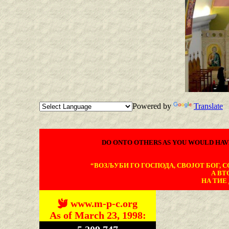
Powered by
Translate
DO ONTO OTHERS AS YOU WOULD HAV
“ВОЗЉУБИ ГО ГОСПОДА, СВОЈОТ БОГ, СО
А ВТ
НА ТИЕ 
www.m-p-c.org
As of March 23, 1998: