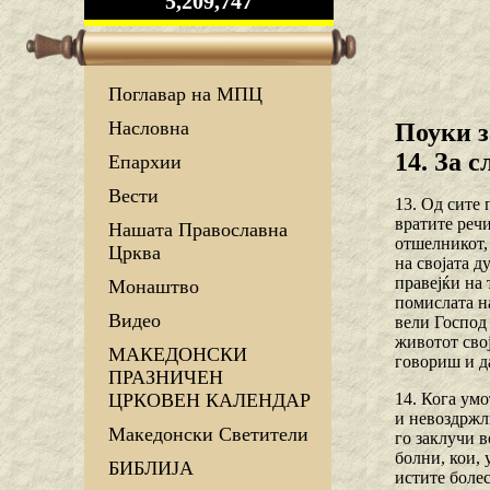
5,209,747
Поглавар на МПЦ
Насловна
Поуки з
14. За 
Епархии
Вести
13. Од сите
вратите речи
Нашата Православна
отшелникот, 
Црква
на својата д
правејќи на 
Монаштво
помислата на
Видео
вели Господ 
животот свој
МАКЕДОНСКИ
говориш и д
ПРАЗНИЧЕН
14. Кога умо
ЦРКОВЕН КАЛЕНДАР
и невоздржли
Македонски Светители
го заклучи в
болни, кои, 
БИБЛИЈА
истите болес