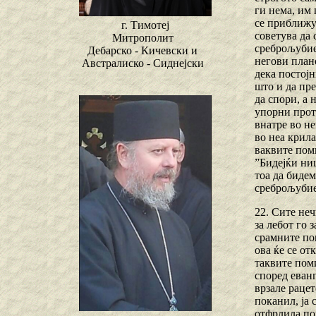
ги нема, им 
се приближу
г. Тимотеј
советува да 
Митрополит
среброљубие
Дебарско - Кичевски и
негови план
Австралиско - Сиднејски
дека постојн
што и да пре
да спори, а 
упорни проти
внатре во не
во неа крила
ваквите поми
”Бидејќи ниш
тоа да бидем
среброљубиет
22. Сите неч
за лебот го 
срамните пом
ова ќе се о
таквите поми
според еванг
врзале рацет
поканил, ја 
отфрлила пох