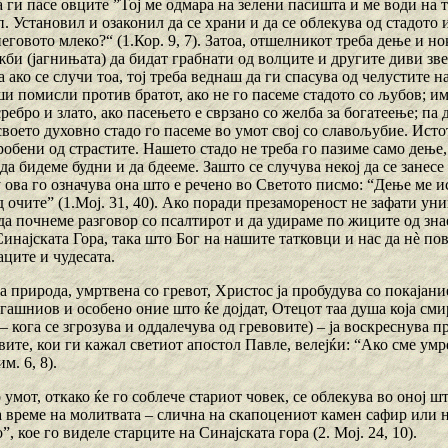
а ги пасе овците ”Тој ме одмара на зелени пасишта и ме води на т
п. Установил и озаконил да се храни и да се облекува од стадото 
неговото млеко?“ (1.Кор. 9, 7). Затоа, отшелникот треба дење и но
би (јагнињата) да бидат грабнати од волците и другите диви зве
а ако се случи тоа, тој треба веднаш да ги спасува од челустите на
и помисли против братот, ако не го пасеме стадото со љубов; и
ребро и злато, ако пасењето е сврзано со желба за богатеење; па
своето духовно стадо го пасеме во умот свој со славољубие. Ист
робени од страстите. Нашето стадо не треба го пазиме само дење,
да бидеме будни и да бдееме. Зашто се случува некој да се занесе
 ова го означува она што е речено во Светото писмо: “Дење ме 
 очите” (1.Мој. 31, 40). Ако поради презамореност не зафати ун
да почнеме разговор со псалтирот и да удираме по жиците од зна
инајската Гора, така што Бог на нашите татковци и нас да нѐ пови
аците и чудесата.
а природа, умртвена со гревот, Христос ја пробудува со покајан
егашниов и особено оние што ќе дојдат, Отецот таа душа која см
– кога се згрозува и оддалечува од гревовите) – ја воскреснува 
вите, кои ги кажал светиот апостол Павле, велејќи: “Ако сме умр
м. 6, 8).
 умот, откако ќе го соблече стариот човек, се облекува во оној шт
а време на молитвата – слична на скапоцениот камен caфир или н
”, кое го виделе старците на Синајската гора (2. Мој. 24, 10).