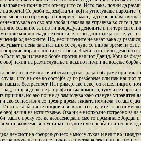
и направиме понечисти отколу што се. Исто така, почни да разми
 на зората! Се разби од земјата ти, кој ги угнетуваше народите“ (
тел, морето го претвора во зовриена маст; зад себе остава светла 
 вознемирувала со својата злоба и сакала да управува во сите и д
авилно сознание за нив ги повредува демоните и ги тера сите ни
амо оние кои донекаде се очистиле и кои донекаде ја согледуваат
шенија од демоните. Но, неочистените не знаат вака да размислув
ослушаат и нема да знаат што се случува со нив за време на овие
во безредие поради нивните страсти. Значи, сите сили демонски тр
о Голијат да излезе во борба против нашиот Давид. Кога ќе бид
е овој начин на размислување и ваквиот начин на водење борба 
ои нечисти помисли ќе избегаат од нас, да ја побараме причината 
 случај, што не сме во состојба да го разбереме или пак нашиот
ди нашата бестрасност. На пример, ако некој од отшелниците пом
град, и тој веднаш не ја прифати таа помисла, туку ѝ се спротив
а причина, но ако почне да замислува како станува управител на
и и ако се поставил со презир према таквата помисла, тогаш е јас
. Исто така, ќе ни се открие и во врска со другите лоши помисли
е овој начин на испитување. Ова ни е неопходно потребно за да 
и, зашто преку тоа ќе дознаеме дали сме го преминале Јордан и 
 или уште живееме во пустината и уште сме напаѓани и тепани од
ека демонот на среброљубието е многу лукав и вешт во изнајдува
моограничување на отшелникот, се претвара дека е многу попуст