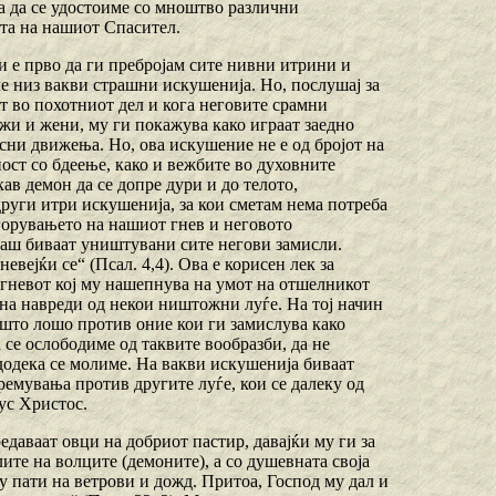
а да се удостоиме со мноштво различни
ата на нашиот Спасител.
ми е прво да ги пребројам сите нивни итрини и
е низ вакви страшни искушенија. Но, послушај за
т во похотниот дел и кога неговите срамни
ажи и жени, му ги покажува како играат заедно
есни движења. Но, ова искушение не е од бројот на
ост со бдеење, како и вежбите во духовните
кав демон да се допре дури и до телото,
руги итри искушенија, за кои сметам нема потреба
горувањето на нашиот гнев и неговото
огаш биваат уништувани сите негови замисли.
вејќи се“ (Псал. 4,4). Ова е корисен лек за
а гневот кој му нашепнува на умот на отшелникот
 на навреди од некои ништожни луѓе. На тој начин
ешто лошо против оние кои ги замислува како
 се ослободиме од таквите вообразби, да не
е додека се молиме. На вакви искушенија биваат
ремувања против другите луѓе, кои се далеку од
ус Христос.
редаваат овци на добриот пастир, давајќи му ги за
ите на волците (демоните), а со душевната своја
гу пати на ветрови и дожд. Притоа, Господ му дал и