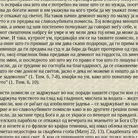
го испраќа она што им е потребно на оние што се во нужда, посе
ва до богати жени и им укажува на кого треба да му укажат помо
се откажат од светот. На таков начин демонот малку по малку ја
то и ги предава на славољубивата помисла. Тој воведува мноштв
ови, а некои од нив постепено почнуваат да говорат меѓу себе, 
иот свештеник набргу ќе умре и му вели дека тој нема да може д
земе. И така, кутриот ум, предавајќи им се на таквите помисли, 
на оние што го примаат да им дава скапи подароци, да ги прима в
вници да ги предава на суд и да бара да бидат протерани од гра
го, овој отшелник бива предаван на демонот на гордоста, со заче
ти змии, и последното зло што му го прави е тоа што го лишува 
сли, да се трудиме во состојба на благодарност, да се соживеем
то не сме донеле на светов, јасно е дека не можеме и ништо да п
е задоволни“ (1. Тим. 6, 7-8), имајќи на ум, како што понатаму в
о” (1. Тим. 6, 10).
исти помисли се задржуваат во нас поради нашите страсти кои г
задржува чувството на глад кај гладниот, мислата за водата – жедт
исли, кои се раѓаат од изобилните јадења – се задржуваат во на
ткрие и во славољубивите помисли како и во другите грешни поми
сли, да застане пред Бога и да се украси со венецот на правдата
елската парабола се откажал од вечерата на знаењето за Бога (Лука
е и нозете и го фрлиле во крајна темнина, кој имал облека истка
сметал недостојна за свадбена гозба (Матеј 22, 13). Свадбената об
отите на овој свет. А кои се причините што во нас толку долго 