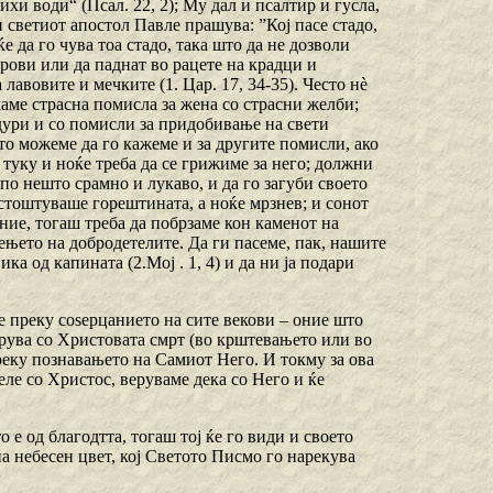
ихи води“ (Псал. 22, 2); My дал и псалтир и гусла,
и светиот апостол Павле прашува: ”Кој пасе стадо,
ќе да го чува тоа стадо, така што да не дозволи
рови или да паднат во рацете на крадци и
 лавовите и мечките (1. Цар. 17, 34-35). Често нѐ
маме страсна помисла за жена со страсни желби;
 дури и со помисли за придобивање на свети
ото можеме да го кажеме и за другите помисли, ако
 туку и ноќе треба да се грижиме за него; должни
 по нешто срамно и лукаво, и да го загуби своето
истоштуваше горештината, а ноќе мрзнев; и сонот
иние, тогаш треба да побрзаме кон каменот на
ењето на добродетелите. Да ги пасеме, пак, нашите
ка од капината (2.Мој . 1, 4) и да ни ја подари
ие преку соѕерцанието на сите векови – оние што
ирува со Христовата смрт (во крштевањето или во
преку познавањето на Самиот Него. И токму за ова
еле со Христос, веруваме дека со Него и ќе
о е од благодтта, тогаш тој ќе го види и своето
а небесен цвет, кој Светото Писмо го нарекува