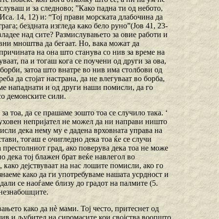
слуваш и за следново; ”Како падна ти од небото,
Иса. 14, 12) и: “Тој прави морската длабочина да
трага; бездната изгледа како бело руно”(Јов 41, 23-
а владее над сите? Размислувањето за овие работи и
вни мноштва да бегаат. Но, вака можат да
 причината на она што станува со нив за време на
аат, па и тогаш кога се поучени од други за ова,
 борби, затоа што внатре во нив има столбови од
еба да стојат настрана, да не влегуваат во борба,
еме нападнати и од други наши помисли, да го
со демонските сили.
за тоа, да се прашаме зошто тоа се случило така. ‘
 духовен непријател не можел да ни направи ништо
исли дека нему му е дадена врховната управа на
стави, тогаш е очигледно дека тоа ќе се случи
 престолниот град, ако поверува дека тоа не може
но дека тој блажен брат веќе навлегол во
, како дејствуваат на нас лошите помисли, ако го
знаеме како да ги употребуваме нашата усрдност и
дали се наоѓаме близу до градот на палмите (5.
 незнабошците.
њето како да нѐ мами. Тој често, притеснет од
лив и љубител на сиромасите кои својства воопшто