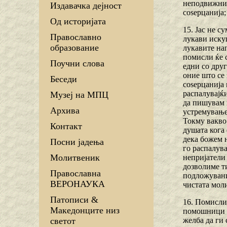
неподвижни 
Издавачка дејност
соѕерцанија;
Од историјата
15. Јас не с
Православно
лукави иску
образование
лукавите нап
помисли ќе с
Поучни слова
едни со друг
оние што се 
Беседи
соѕерцанија 
распалувајќ
Музеј на МПЦ
да пишувам 
Архива
устремување
Токму вакво 
Контакт
душата кога 
дека божем 
Посни јадења
го распалув
Молитвеник
непријатели 
дозволиме ти
Православна
подложувани
ВЕРОНАУКА
чистата мол
Патописи &
16. Помислит
Македонците низ
помошници же
желба да ги 
светот