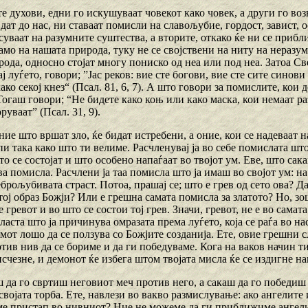
те духови, едни го искушуваат човекот како човек, а други го в
јдат до нас, ни ставаат помисли на славољубие, гордост, завист,
суваат на разумните суштества, а вторите, откако ќе ни се прибли
амо на нашата природа, туку не се својствени на ниту на неразум
ода, односно стојат многу пониско од неа или под неа. Затоа Св
ај луѓето, говори; ”Јас реков: вие сте богови, вие сте сите синов
како секој кнез“ (Псал. 81, 6, 7). А што говори за помислите, кои 
огаш говори; “Не бидете како коњ или како маска, кои немаат раз
руваат” (Псал. 31, 9).
ние што вршат зло, ќе бидат истребени, а оние, кои се надеваат на 
и така како што ти велиме. Расчленувај ја во себе помислата шт
о се состојат и што особено напаѓаат во твојот ум. Еве, што сак
 помисла. Расчлени ја таа помисла што ја имаш во својот ум: на 
еброљубивата страст. Потоа, прашај се; што е грев од сето ова? 
 тој образ Божји? Или е грешна самата помисла за златото? Но, зо
е гревот и во што се состои тој грев. Значи, гревот, не е во сама
сласта што ја причинува омразата према луѓето, која се раѓа во на
от лошо да се ползува со Божјите созданија. Ете, овие грешни с
тив нив да се бориме и да ги победуваме. Кога на ваков начин т
счезне, и демонот ќе избега штом твојата мисла ќе се издигне н
 да го свртиш неговиот меч против него, а сакаш да го победиш 
војата торба. Ете, навлези во вакво размислување: ако ангелите
ме пристап во нивниот? Ние не можеме да ги приближиме ангелит