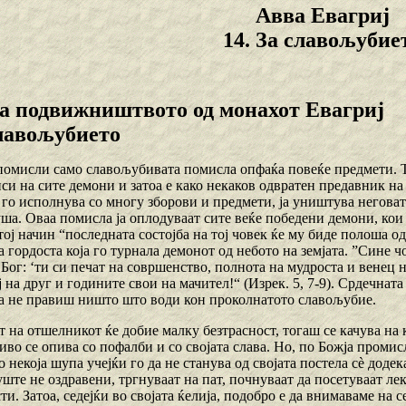
Авва Евагриј
14. За славољубие
а подвижништвото од монахот Евагриј
славољубието
 помисли само славољубивата помисла опфаќа повеќе предмети. Та
си на сите демони и затоа е како некаков одвратен предавник на 
го исполнува со многу зборови и предмети, ја уништува неговата
уша. Оваа помисла ја оплодуваат сите веќе победени демони, кои
тој начин “последната состојба на тој човек ќе му биде полоша од
 гордоста која го турнала демонот од небото на земјата. ”Сине ч
Бог: ‘ти си печат на совршенство, полнота на мудроста и венец на 
 на друг и годините свои на мачител!“ (Изрек. 5, 7-9). Срдечната
а не правиш ништо што води кон проколнатото славољубие.
т на отшелникот ќе добие малку безтрасност, тогаш се качува на
во се опива со пофалби и со својата слава. Но, по Божја промисл
о некоја шупа учејќи го да не станува од својата постела сѐ додек
уште не оздравени, тргнуваат на пат, почнуваат да посетуваат ле
ти. Затоа, седејќи во својата ќелија, подобро е да внимаваме на 