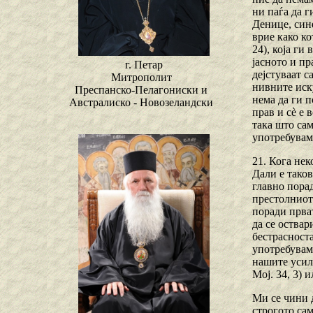
ни паѓа да г
Денице, сине
врие како ко
24), која ги
јасното и пр
г. Петар
дејстуваат с
Митрополит
нивните иску
Преспанско-Пелагониски и
нема да ги п
Австралиско - Новозеландски
прав и сѐ е 
така што сам
употребувам
21. Кога нек
Дали е таков
главно пора
престолниот 
поради прват
да се оствар
бестрасноста
употребувам
нашите усилб
Мој. 34, 3)
Ми се чини д
строгото са