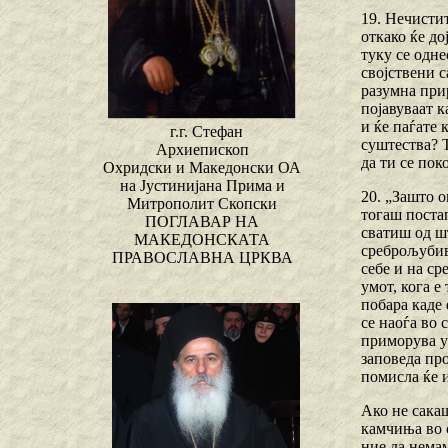
19. Нечисти
откако ќе до
туку се одне
својствени с
разумна прир
појавуваат к
и ќе паѓате 
г.г. Стефан
суштества? Т
Архиепископ
да ти се поко
Охридски и Македонски ОА
на Јустинијана Прима и
20. „Зашто о
Митрополит Скопски
тогаш постап
ПОГЛАВАР НА
сватиш од шт
МАКЕДОНСКАТА
среброљубива
ПРАВОСЛАВНА ЦРКВА
себе и на ср
умот, кога е
побара каде 
се наоѓа во 
приморува ум
заповеда про
помисла ќе и
Ако не сакаш
камчиња во с
ние да нема