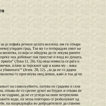
то
а ја опфаќа речиси целата вселена; им ги отвара
некој утврден град. Таа му го поткрадува умот на
 молитва, со која се обидува да ги лекува раните
 преку неа добиваат пак пристап и вход во душата,
 првата“ (Лука 11, 26). Од оваа помисла се раѓа и
овечки, плачи за тирскиот цар и кажи му – вака
убавината’“ (Језек. 28, 12). „за да не го дадеш
 молитва го прогонува овој демон, како и тоа да не
 коњот на славољубието, патува по градови и села
а, откако ќе го сретне духот на блудот и откако ќе
а не оздраве, да не се угледа на оние нетрпеливи
ковити води, па затоа повторно се разболуваат од
себе, па напредувајќи во добродетелите да станеме