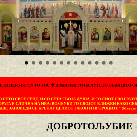
E OTHERS DO ON TO YOU.
ПРАВИ ИМ ГО НА ЛУЃЕТО ОНАА ШТО СА
 СЕТО СВОЕ СРЦЕ, И СО СЕТА СВОЈА ДУША, И СО СИОТ СВОЈ РАЗУ
ОРАТА Е СЛИЧНА НА НЕА: ВОЗЉУБИ ГО СВОЈОТ БЛИЖЕН КАКО СЕБ
ДВЕ ЗАПОВЕДИ СЕ КРЕПАТ ЦЕЛИОТ ЗАКОН И ПРОРОЦИТЕ“ (Матеја 22
ДОБРОТОЉУБИЕ –