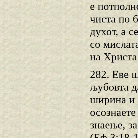
е потполн
чиста по 
духот, а 
со мислата
на Христа
282. Еве 
љубовта д
ширина и 
осознаете
знаење, за
(Еф.3:18-