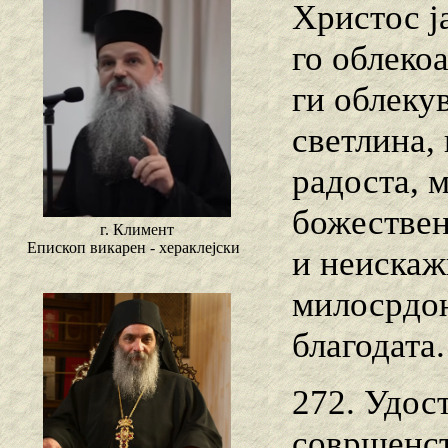
Христос ј
го облеко
ги облеку
светлина, 
радоста, 
божествен
г. Климент
Епископ викарен - хераклејски
и неискажи
милосрдон
благодата.
272. Удост
совршенст