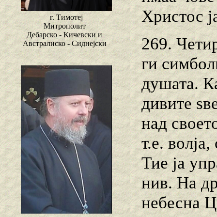
Христос ј
г. Тимотеј
Митрополит
Дебарско - Кичевски и
269. Чети
Австралиско - Сиднејски
ги симболи
душата. К
дивите ѕв
над своет
т.е. волја
Тие ја уп
нив. На др
небесна Ц