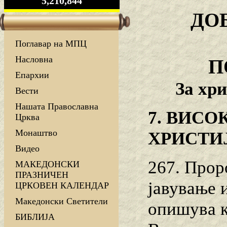
5,210,844
ДО
Поглавар на МПЦ
Насловна
П
Епархии
За хри
Вести
Нашата Православна
7. ВИСО
Црква
Монаштво
ХРИСТИ
Видео
267. Прор
МАКЕДОНСКИ
ПРАЗНИЧЕН
јавување и
ЦРКОВЕН КАЛЕНДАР
Македонски Светители
опишува к
БИБЛИЈА