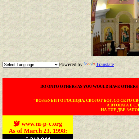
Powered by
Translate
DO ONTO OTHERS AS YOU WOULD HAVE OTHERS 
“ВОЗЉУБИ ГО ГОСПОДА, СВОЈОТ БОГ, СО СЕТО СВО
А ВТОРАТА Е С
НА ТИЕ ДВЕ ЗАПОВ
www.m-p-c.org
As of March 23, 1998: