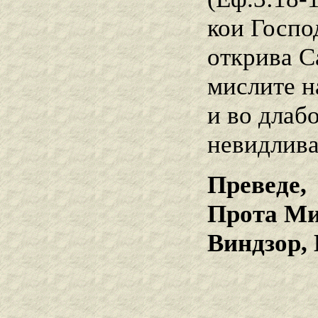
кои Господ
открива С
мислите н
и во длаб
невидлива
Преведе,
Прота Ми
Виндзор,