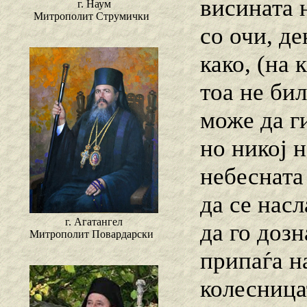
висината 
г. Наум
Митрополит Струмички
со очи, де
како, (на 
тоа не би
може да г
но никој н
небесната
да се насл
г. Агатангел
да го дозн
Митрополит Повардарски
припаѓа на
колесница