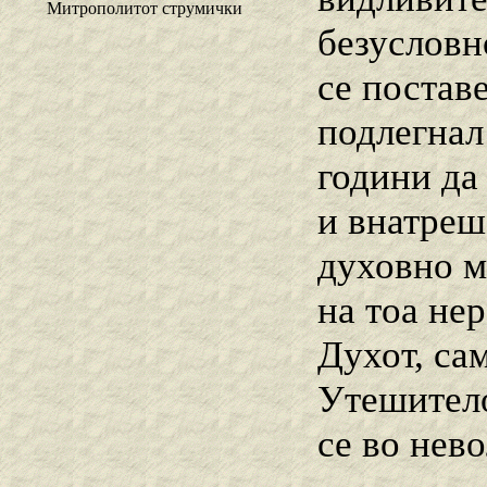
Митрополитот струмички
безусловн
се постав
подлегнал
години да 
и внатреш
духовно ма
на тоа не
Духот, са
Утешитело
се во нево