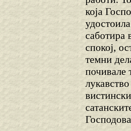
која Госпо
удостоила
саботира 
спокој, о
темни дела
почивале 
лукавство 
вистински
сатанскит
Господова