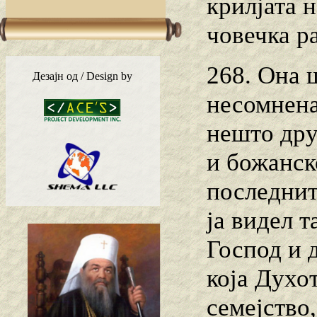
крилјата 
човечка ра
268. Она 
Дезајн од / Design by
несомнена
нешто дру
и божанск
последнит
ја видел т
Господ и 
која Духот
семејство,