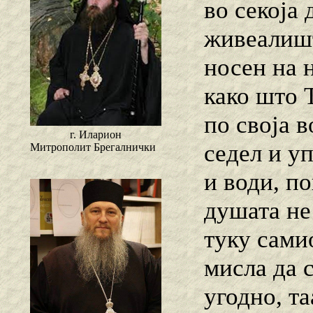
во секоја
живеалишт
носен на н
како што 
по своја в
г. Иларион
седел и уп
Митрополит Брегалнички
и води, по
душата не 
туку самио
мисла да 
угодно, та