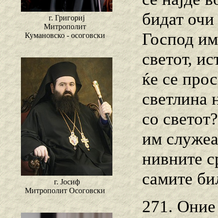
бидат очи 
г. Григориј
Митрополит
Господ им
Кумановско - осоговски
светот, ис
ќе се прос
светлина н
со светот?
им служеа
нивните с
самите би
г. Јосиф
Митрополит Осоговски
271. Оние 