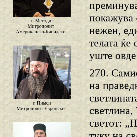
преминува
покажува 
г. Методиј
Митрополит
нежен, ед
Американско-Канадски
телата ќе
уште овде
270. Сами
на правед
светлината
г. Пимен
светлина, 
Митрополит Европски
светот: „Н
туку на св