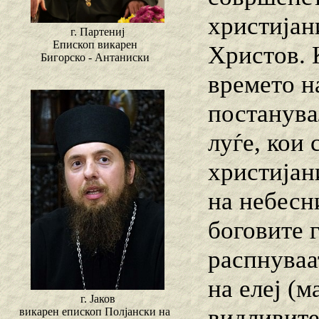
христијан
г. Партениј
Епископ викарен
Христов. 
Бигорско - Антаниски
времето н
постанува
луѓе, кои
христијан
на небесни
боговите г
распнуваат
на елеј (м
г. Јаков
видливите
викарен епископ Полјански на