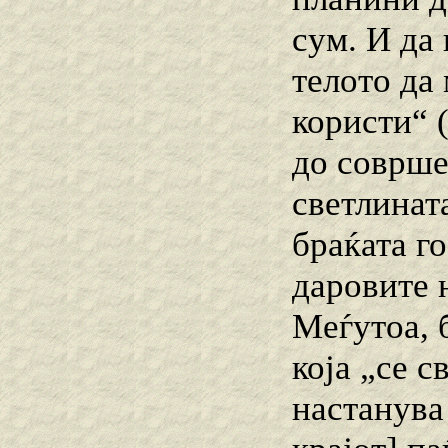
сум. И да 
телото да
користи“ (
до соврше
светлинат
браќата го
даровите 
Меѓутоа, 
која „се с
настанува