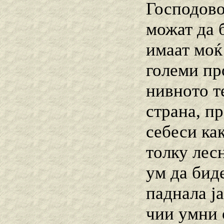
Господово
можат да 
имаат моќ
големи пр
нивното те
страна, пр
себеси ка
толку лес
ум да биде
паднала ј
чии умни 