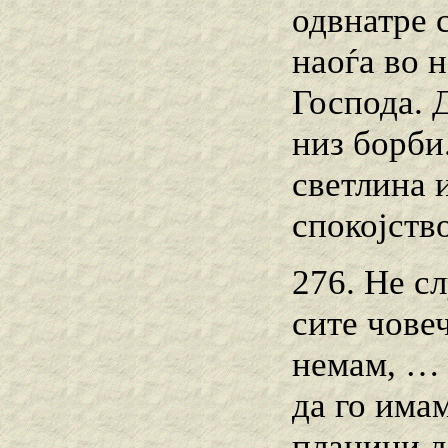
одвнатре с
наоѓа во н
Господа. 
низ борби.
светлина и
спокојство
276. Не с
сите чове
немам, … 
да го имам
планини д