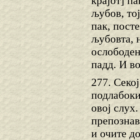
крајот] па
љубов, тој
пак, пост
љубовта, 
ослободен]
падд. И во
277. Секој
подлабоки
овој слух.
препознав
и очите д