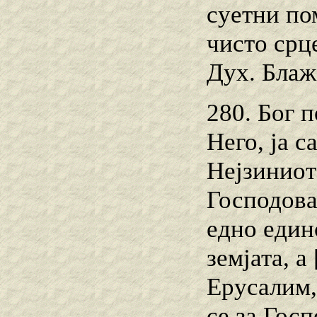
суетни по
чисто срц
Дух. Блаж
280. Бог 
Него, ја с
Нејзиниот
Господова
едно един
земјата, 
Ерусалим,
се за Гос