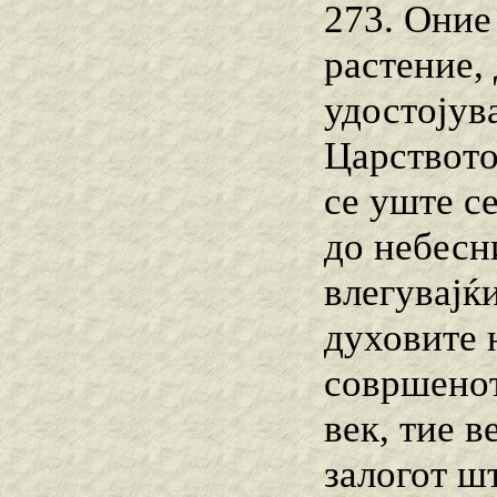
273. Оние
растение,
удостојува
Царството
се уште се
до небесн
влегувајќ
духовите 
совршенот
век, тие в
залогот ш