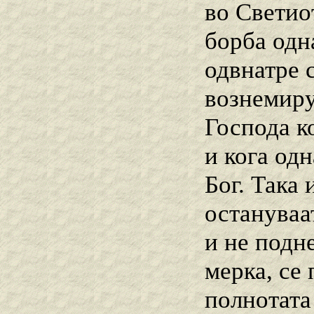
во Светио
борба одна
одвнатре 
вознемиру
Господа к
и кога од
Бог. Така
остануваа
и не подне
мерка, се
полнотата 