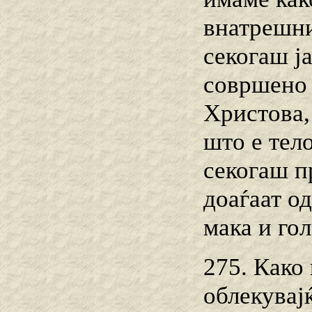
внатрешни
секогаш ја
совршено 
Христова,
што е тел
секогаш п
доаѓаат о
мака и гол
275. Како 
облекувајќ