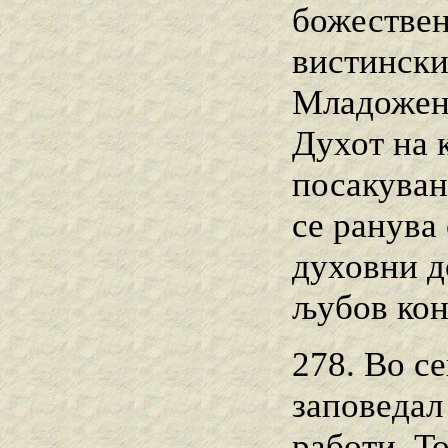
божествен
вистински
Младожене
Духот на 
посакуван
се ранува
духовни д
љубов кон
278. Во се
заповедал 
работи. То