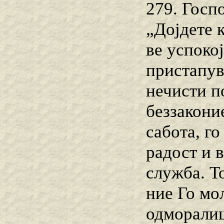
279. Госпо
„Дојдете 
ве успоко
пристапув
нечисти п
беззаконие
сабота, г
радост и 
служба. То
ние Го мо
одморалиш