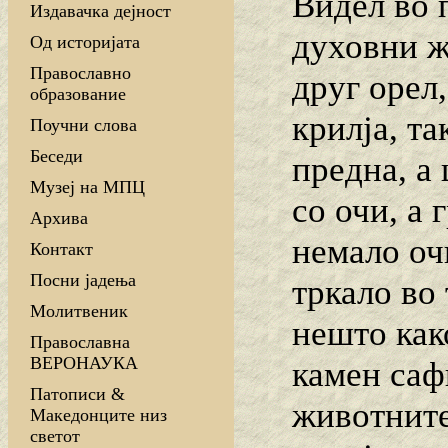
Видел во 
Издавачка дејност
духовни ж
Од историјата
Православно
друг орел,
образование
крилја, т
Поучни слова
Беседи
предна, а
Музеј на МПЦ
со очи, а 
Архива
немало оч
Контакт
Посни јадења
тркало во 
Молитвеник
нешто како
Православна
ВЕРОНАУКА
камен сафи
Патописи &
животните
Македонците низ
светот