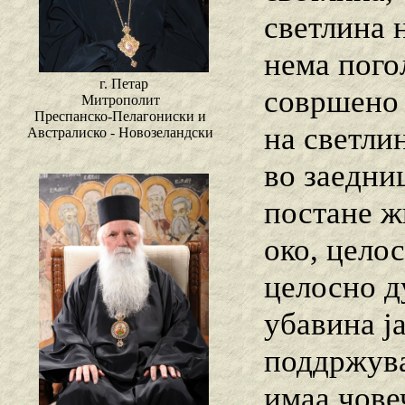
светлина 
нема погол
г. Петар
совршено 
Митрополит
Преспанско-Пелагониски и
на светли
Австралиско - Новозеландски
во заедни
постане ж
око, цело
целосно д
убавина ја
поддржува
имаа чове