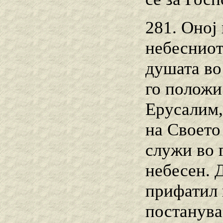
281. Оној
небесниот
душата во 
го положи 
Ерусалим,
на Своето
служи во 
небесен. Д
прифатил 
постанува