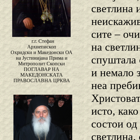
светлина 
неискажива
сите – очи
г.г. Стефан
на светли
Архиепископ
Охридски и Македонски ОА
спуштала 
на Јустинијана Прима и
Митрополит Скопски
и немало з
ПОГЛАВАР НА
МАКЕДОНСКАТА
ПРАВОСЛАВНА ЦРКВА
неа преби
Христоват
исто, как
состои од
светлина, 