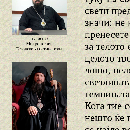
свети пред
значи: не 
пренесете 
г. Јосиф
за телото 
Митрополит
Тетовско - гостиварски
целото тво
лошо, цело
светлината
темнината“
Кога тие с
нешто ќе п
се најде 