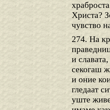
храброста
Христа? З
чувство на
274. На кр
праведниц
и славата,
секогаш ж
и оние кои
гледаат си
уште живе
имаме как