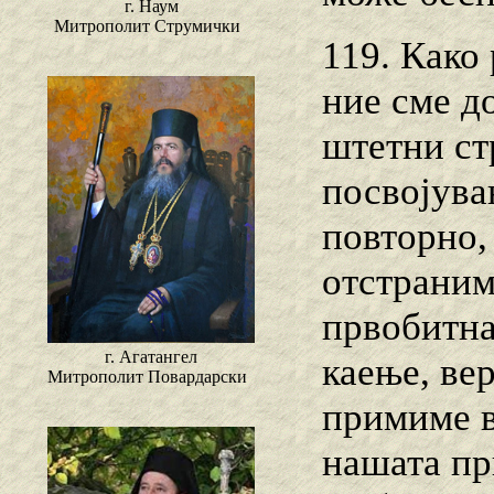
г. Наум
Митрополит Струмички
119. Како
ние сме д
штетни ст
посвојува
повторно,
отстраним
првобитна
г. Агатангел
каење, вер
Митрополит Повардарски
примиме в
нашата пр