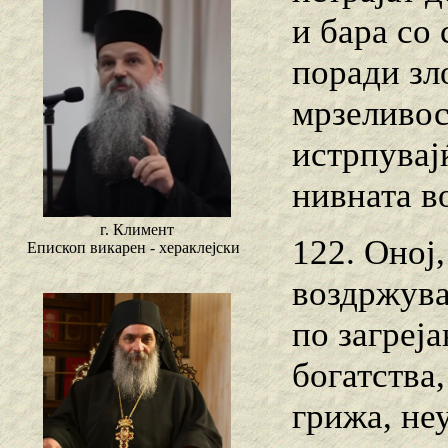
и бара со 
поради зло
мрзеливос
истрпувај
нивната в
г. Климент
122. Оној,
Епископ викарен - хераклејски
воздржува
по загреј
богатства
грижа, не