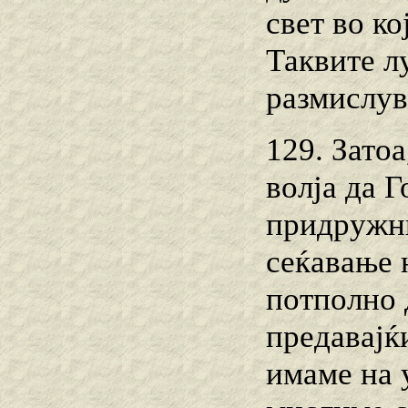
свет во к
Таквите лу
размислув
129. Зато
волја да 
придружни
сеќавање 
потполно 
предавајќ
имаме на 