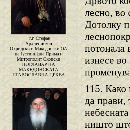
Дрвото ко
лесно, во 
Дотолку п
леснопокре
г.г. Стефан
Архиепископ
потонала в
Охридски и Македонски ОА
на Јустинијана Прима и
изнесе во
Митрополит Скопски
ПОГЛАВАР НА
променува
МАКЕДОНСКАТА
ПРАВОСЛАВНА ЦРКВА
115. Како
да прави, 
небесната
ништо што