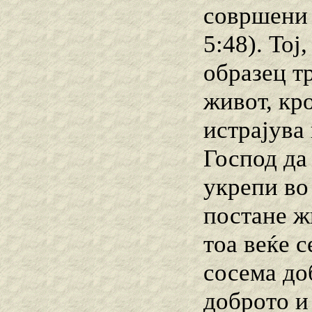
совршени 
5:48). Тој
образец т
живот, кр
истрајува
Господ да 
укрепи во
постане ж
тоа веќе с
сосема до
доброто и