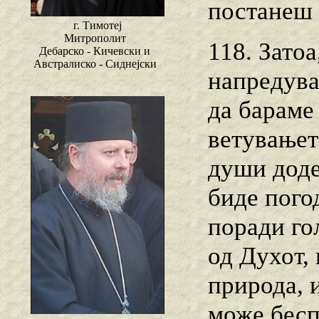
постанеш 
г. Тимотеј
Митрополит
118. Затоа
Дебарско - Кичевски и
Австралиско - Сиднејски
напредува
да бараме
ветувањет
души доде
биде погод
поради го
од Духот,
природа, и
може бесп