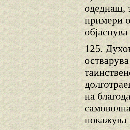
одеднаш, 
примери о
објаснува 
125. Духо
остварува
таинствен
долготрае
на благод
самоволна
покажува н