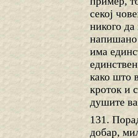
пример, т
секој чове
никого да 
напишано 
има единс
единствен
како што 
кроток и с
душите ва
131. Порад
добар, ми