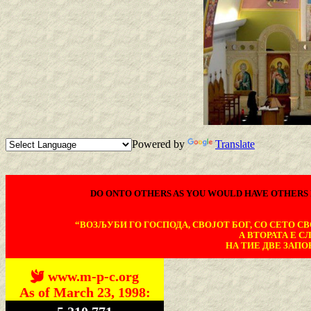
Powered by
Translate
DO ONTO OTHERS AS YOU WOULD HAVE OTHERS 
“ВОЗЉУБИ ГО ГОСПОДА, СВОЈОТ БОГ, СО СЕТО СВО
А ВТОРАТА Е С
НА ТИЕ ДВЕ ЗАПОВ
www.m-p-c.org
As of March 23, 1998: