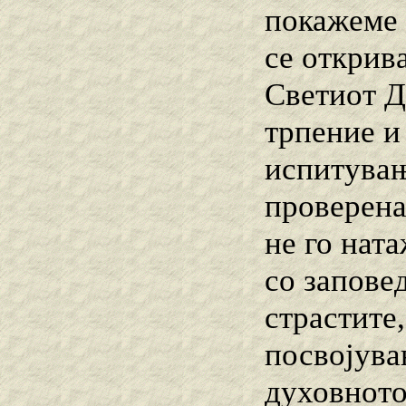
покажеме 
се открив
Светиот Д
трпение и
испитувањ
проверена
не го ната
со заповед
страстите
посвојува
духовното