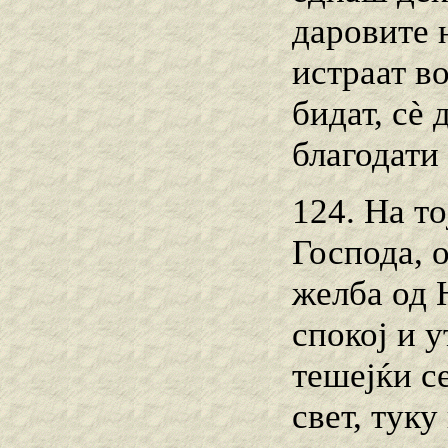
даровите 
истраат во
бидат, сè 
благодати 
124. На то
Господа, о
желба од 
спокој и у
тешејќи с
свет, тук