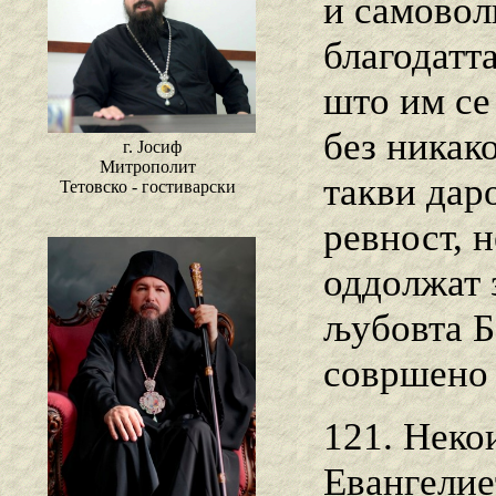
и самоволн
благодатта
што им се
без никако
г. Јосиф
Митрополит
такви даро
Тетовско - гостиварски
ревност, 
оддолжат з
љубовта Б
совршено 
121. Некои
Евангелиет