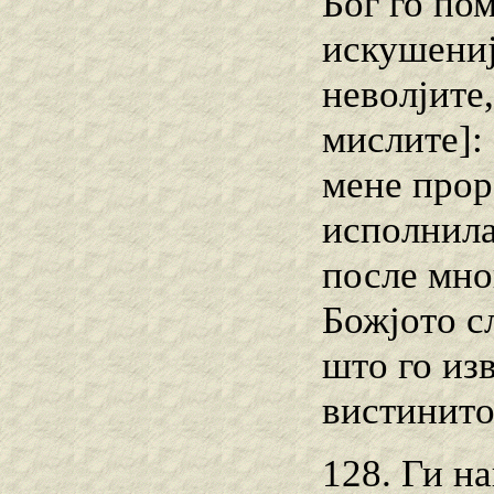
Бог го по
искушениј
неволјите
мислите]:
мене прор
исполнила
после мно
Божјото с
што го из
вистинито
128. Ги н