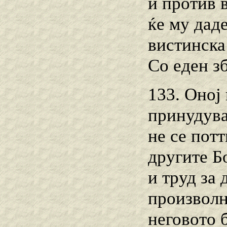
и против в
ќе му дад
вистинска
Со еден з
133. Оној
принудува 
не се пот
другите Б
и труд за 
произволн
неговото 