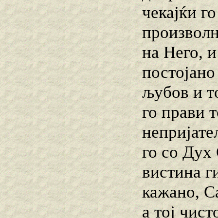
чекајќи го
произволн
на Него, и
постојано 
љубов и т
го прави т
непријате
го со Дух 
вистина г
кажано, С
а тој чис