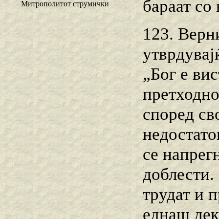
бараат со 
Митрополитот струмички
123. Верн
утврдувај
„Бог е вис
претходно
според св
недостаток
се напрег
доблести.
трудат и 
еднаш дек