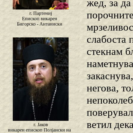
жед, за да
порочните
г. Партениј
Епископ викарен
мрзеливос
Бигорско - Антаниски
слабоста п
стекнам бл
наметнува
закаснува,
негова, т
непоколеб
поверувал
ветил дека
г. Јаков
викарен епископ Полјански на