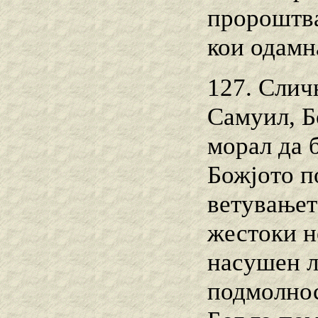
пророштва
кои одамн
127. Слич
Самуил, Б
морал да 
Божјото п
ветувањет
жестоки н
насушен л
подмолнос