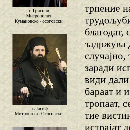
трпение н
г. Григориј
Митрополит
трудољуби
Кумановско - осоговски
благодат, 
задржува д
случајно,
заради ис
види дали 
бараат и и
тропаат, с
г. Јосиф
тие висти
Митрополит Осоговски
истрајат д