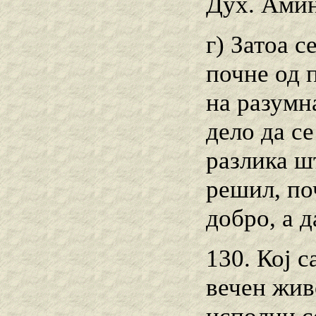
Дух. Амин
г) Затоа с
почне од п
на разумн
дело да се
разлика шт
решил, по
добро, а 
130. Кој с
вечен живо