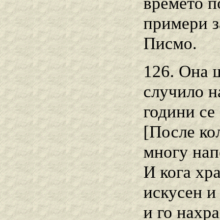
времето п
примери з
Писмо.
126. Она 
случило н
години се 
[После ко
многу нап
И кога хра
искусен и
и го нахр