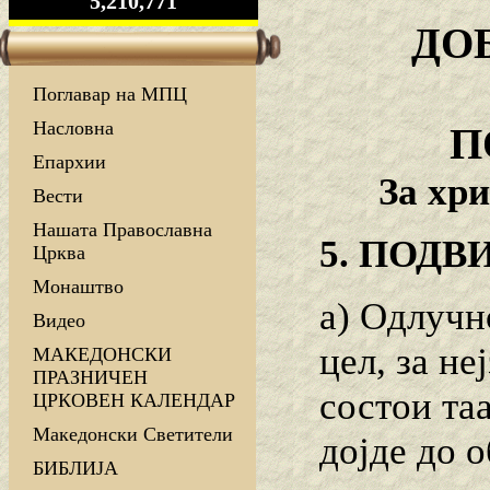
5,210,771
ДО
Поглавар на МПЦ
Насловна
П
Епархии
За хри
Вести
Нашата Православна
5. ПОД
Црква
Монаштво
а) Одлучно
Видео
цел, за н
МАКЕДОНСКИ
ПРАЗНИЧЕН
состои та
ЦРКОВЕН КАЛЕНДАР
Македонски Светители
дојде до 
БИБЛИЈА