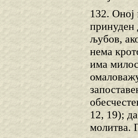
132. Оној
принуден 
љубов, ак
нема крот
има милос
омаловажу
запоставе
обесчесте
12, 19); д
молитва. 