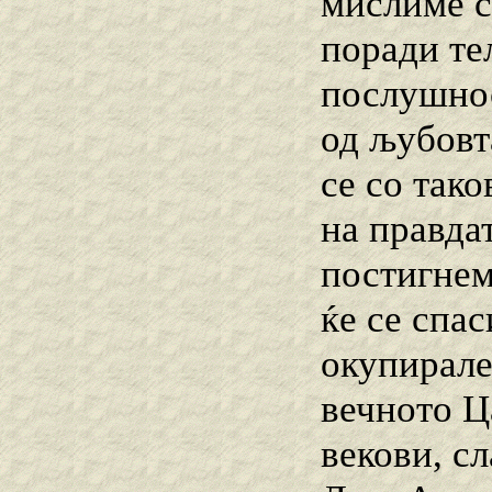
мислиме с
поради те
послушнос
од љубовт
се со так
на правдат
постигнем
ќе се спас
окупирале
вечното Ц
векови, с