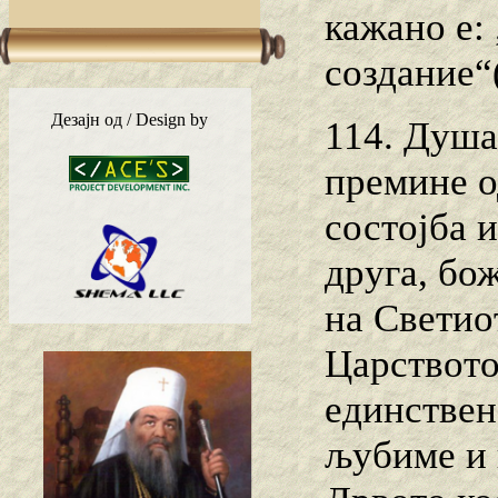
кажано е: 
создание“(
Дезајн од / Design by
114. Душа
премине о
состојба 
друга, бо
на Светио
Царството
единствен
љубиме и 