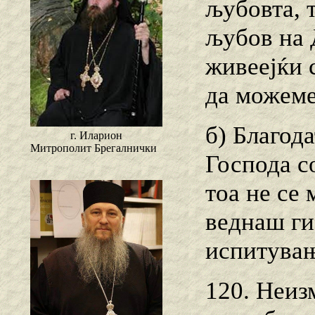
љубовта, т
љубов на 
живеејќи 
да можеме
б) Благода
г. Иларион
Митрополит Брегалнички
Господа с
тоа не се
веднаш ги
испитувања
120. Неиз