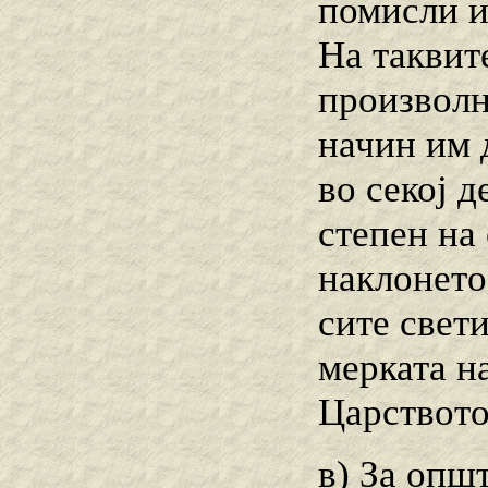
помисли и
На таквит
произволн
начин им 
во секој д
степен на
наклонето
сите свет
мерката н
Царството
в) За општ