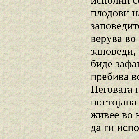
исполни с
плодови н
заповедит
верува во
заповеди, 
биде зафа
пребива во
Неговата 
постојана 
живее во н
да ги исп