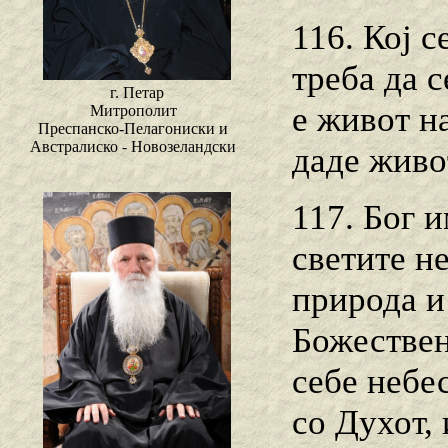
116. Кој с
треба да 
г. Петар
е живот н
Митрополит
Преспанско-Пелагониски и
Австралиско - Новозеландски
даде живот
117. Бог 
светите не
природа и
Божествен 
себе небе
со Духот, 