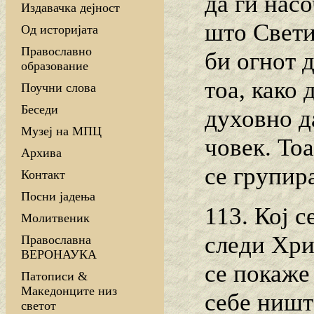
да ги нас
Издавачка дејност
што Светио
Од историјата
Православно
би огнот 
образование
тоа, како 
Поучни слова
Беседи
духовно д
Музеј на МПЦ
човек. Тоа
Архива
се групира
Контакт
Посни јадења
113. Кој с
Молитвеник
следи Хри
Православна
ВЕРОНАУКА
се покаже 
Патописи &
Македонците низ
себе ништ
светот