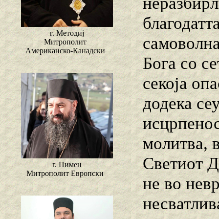
неразбирл
благодатта
г. Методиј
самоволнат
Митрополит
Американско-Канадски
Бога со се
секоја опа
додека се
исцрпенос
молитва, 
Светиот Д
г. Пимен
Митрополит Европски
не во нев
несватлив