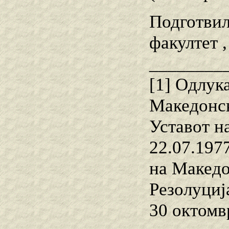
Подготвил
факултет 
________
[1] Одлук
Македонск
Уставот на
22.07.1977
на Македо
Резолуциј
30 октомв