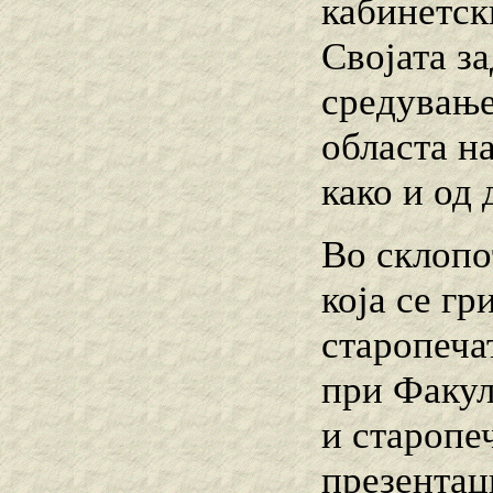
кабинетск
Својата з
средување
областа н
како и од
Во склопо
која се г
старопеча
при Факул
и старопе
презентац