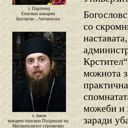
г. Партениј
Богословс
Епископ викарен
Бигорско - Антаниски
со скромн
наставата
администр
Крстител“
можнота з
практична
спомнатат
можеби и 
г. Јаков
заради уб
викарен епископ Полјански на
Митрополитот струмички