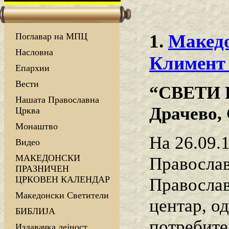
1.
Македо
Поглавар на МПЦ
Насловна
Климент
Епархии
Вести
“СВЕТИ
Нашата Православна
Драчево
Црква
Монаштво
На 26.09.
Видео
МАКЕДОНСКИ
Православ
ПРАЗНИЧЕН
ЦРКОВЕН КАЛЕНДАР
Православ
Македонски Светители
центар, од
БИБЛИЈА
потребите
Издавачка дејност