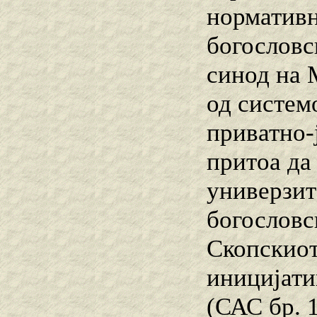
нормативн
богословс
синод на 
од систем
приватно-
притоа да
универзит
богословс
Скопскиот
иницијати
(САС бр. 1