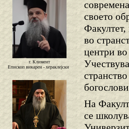
современа
своето об
Факултет,
во странс
центри во
Учествува
г. Климент
Епископ викарен - хераклејски
странство
богослови
На Факулт
се школув
Универзите