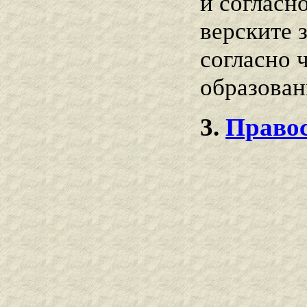
и согласн
верските з
согласно ч
образован
3.
Право