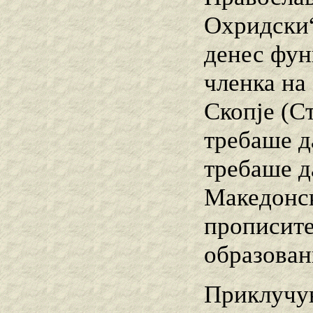
Охридски“
денес фун
членка на
Скопје (С
требаше д
требаше д
Македонск
прописите
образован
Приклучув