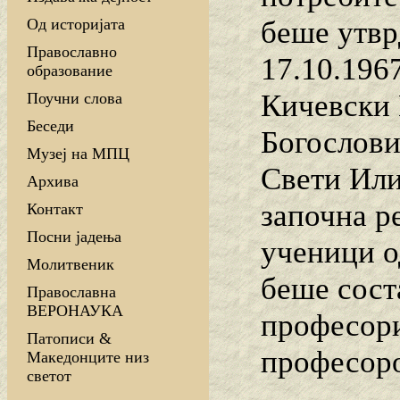
беше утвр
Од историјата
Православно
17.10.196
образование
Кичевски 
Поучни слова
Беседи
Богослови
Музеј на МПЦ
Свети Или
Архива
започна р
Контакт
Посни јадења
ученици о
Молитвеник
беше сост
Православна
ВЕРОНАУКА
професори
Патописи &
професоро
Македонците низ
светот