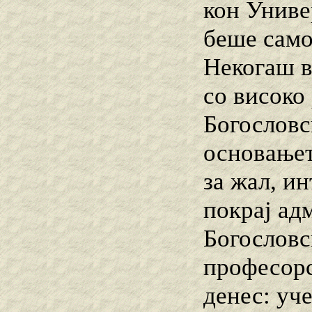
кон Униве
беше само
Некогаш в
со високо
Богословс
основањет
за жал, и
покрај ад
Богословс
професорс
денес: уч