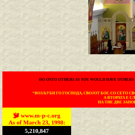
DO ONTO OTHERS AS YOU WOULD HAVE OTHERS 
“ВОЗЉУБИ ГО ГОСПОДА, СВОЈОТ БОГ, СО СЕТО СВО
А ВТОРАТА Е С
НА ТИЕ ДВЕ ЗАПОВ
www.m-p-c.org
As of March 23, 1998:
5,210,847