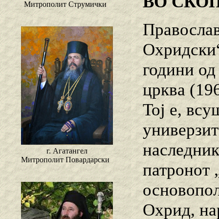
ВО СКО
Митрополит Струмички
Православ
Охридски“
години од
црква (19
Тој е, вс
универзит
наследник
г. Агатангел
Митрополит Повардарски
патронот 
основопол
Охрид, на