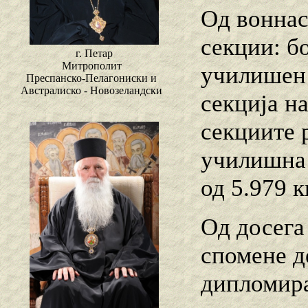
Од воннас
секции: б
г. Петар
Митрополит
училишен 
Преспанско-Пелагониски и
Австралиско - Новозеландски
секција н
секциите 
училишна 
од 5.979 к
Од досега
спомене д
дипломира