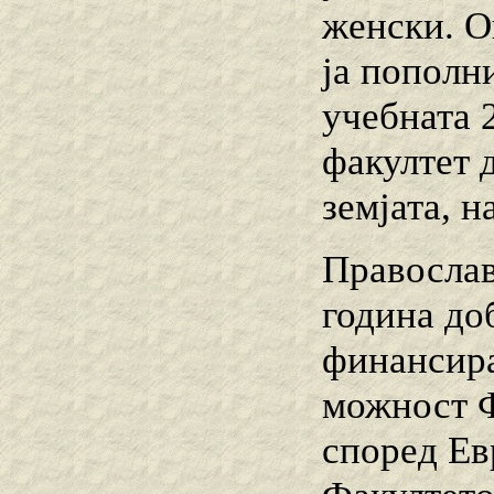
женски. О
ја пополн
учебната 
факултет 
земјата, н
Православ
година до
финансира
можност Ф
според Ев