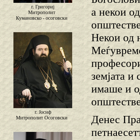
г. Григориј
а некои о
Митрополит
Кумановско - осоговски
општестве
Некои од 
Меѓувреме
професори
земјата и
имаше и о
општестве
г. Јосиф
Денес Пра
Митрополит Осоговски
петнаесет