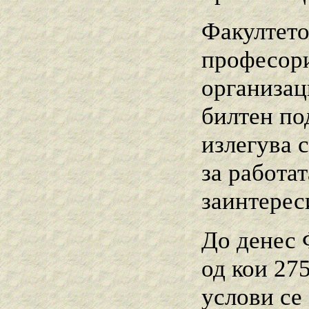
Факултето
професори
организац
билтен по
излегува 
за работа
заинтерес
До денес 
од кои 27
услови се