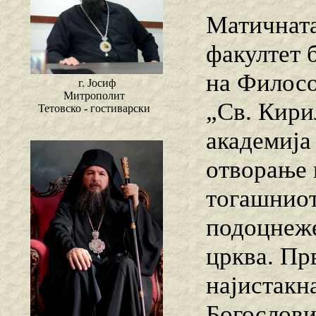
Матичната
факултет 
на Филосо
г. Јосиф
Митрополит
„Св. Кири
Тетовско - гостиварски
академија
отворање 
тогашниот
подоцнеже
црква. Пр
најистакн
Богословиј