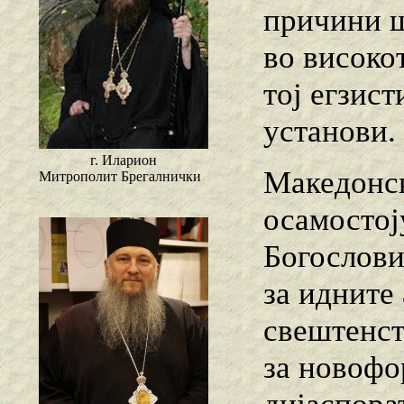
причини ш
во високо
тој егзис
установи.
г. Иларион
Македонск
Митрополит Брегалнички
осамостој
Богослови
за идните
свештенст
за новофо