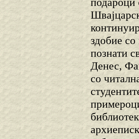
подароци 
Швајцарск
континуир
здобие со
познати с
Денес, Фа
со читална
студентит
примероци
библиотек
архиеписк