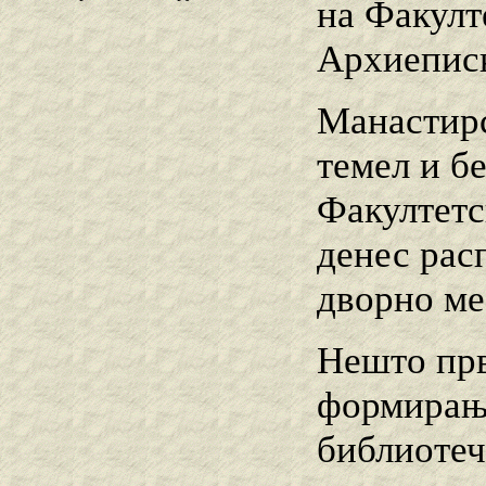
на Факулт
Архиеписк
Манастирс
темел и б
Факултетс
денес рас
дворно ме
Нешто прв
формирање
библиотеч