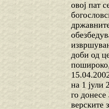
овој пат 
богословс
државните
обезбедув
извршувањ
доби од ц
пошироко,
15.04.200
на 1 јули 
го донесе
верските 