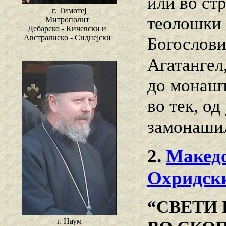
или во ст
г. Тимотеј
теолошки 
Митрополит
Дебарско - Кичевски и
Австралиско - Сиднејски
Богослови
Агатангел
до монашт
во тек, од
замонаши
2.
Македо
Охридск
“СВЕТИ
г. Наум