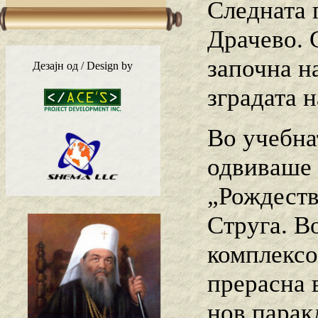
Следната 
Драчево. 
започна н
Дезајн од / Design by
зградата 
Во учебна
одвиваше 
„Рождеств
Струга. В
комплексо
прерасна 
нов парак