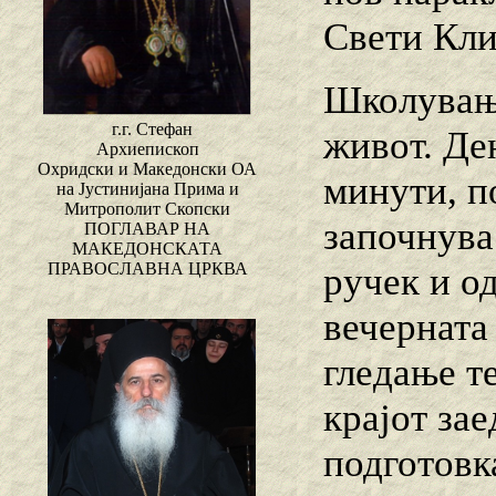
Свети Кли
Школување
г.г. Стефан
живот. Де
Архиепископ
Охридски и Македонски ОА
минути, п
на Јустинијана Прима и
Митрополит Скопски
започнува
ПОГЛАВАР НА
МАКЕДОНСКАТА
ПРАВОСЛАВНА ЦРКВА
ручек и о
вечерната
гледање т
крајот за
подготовк