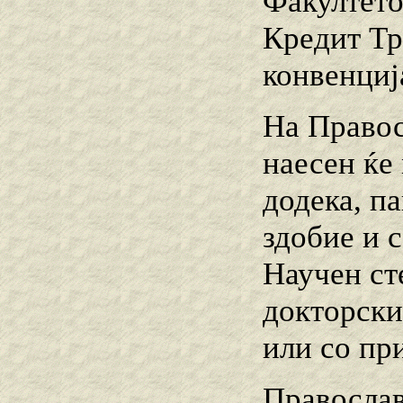
Факултето
Кредит Тр
конвенциј
На Правос
наесен ќе
додека, па
здобие и 
Научен ст
докторски
или со пр
Православ