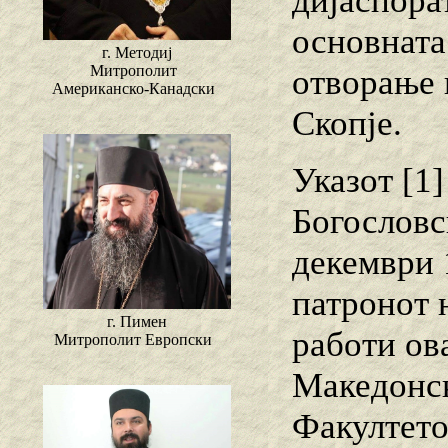
дијаспора
основната
г. Методиј
Митрополит
отворање 
Американско-Канадски
Скопје.
Указот [1
Богословс
декември 
патронот 
г. Пимен
работи ов
Митрополит Европски
Македонск
Факултето