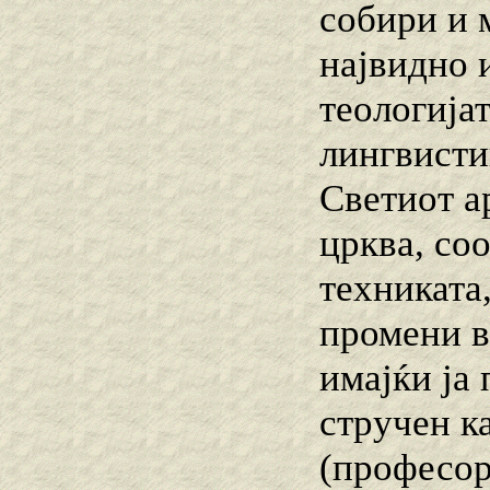
собири и 
највидно 
теологија
лингвистик
Светиот а
црква, со
техниката
промени в
имајќи ја
стручен к
(професор